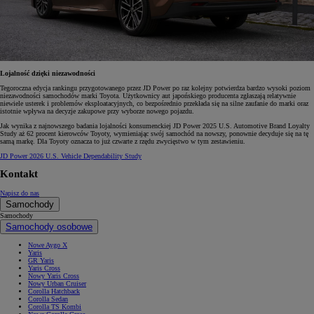
Lojalność dzięki niezawodności
Tegoroczna edycja rankingu przygotowanego przez JD Power po raz kolejny potwierdza bardzo wysoki poziom
niezawodności samochodów marki Toyota. Użytkownicy aut japońskiego producenta zgłaszają relatywnie
niewiele usterek i problemów eksploatacyjnych, co bezpośrednio przekłada się na silne zaufanie do marki oraz
istotnie wpływa na decyzje zakupowe przy wyborze nowego pojazdu.
Jak wynika z najnowszego badania lojalności konsumenckiej JD Power 2025 U.S. Automotive Brand Loyalty
Study aż 62 procent kierowców Toyoty, wymieniając swój samochód na nowszy, ponownie decyduje się na tę
samą markę. Dla Toyoty oznacza to już czwarte z rzędu zwycięstwo w tym zestawieniu.
JD Power 2026 U.S. Vehicle Dependability Study
Kontakt
Napisz do nas
Samochody
Samochody
Samochody osobowe
Nowe Aygo X
Yaris
GR Yaris
Yaris Cross
Nowy Yaris Cross
Nowy Urban Cruiser
Corolla Hatchback
Corolla Sedan
Corolla TS Kombi