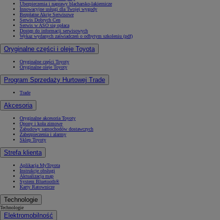
Ubezpieczenia i naprawy blacharsko-lakiernicze
Innowacyjne usługi dla Twojej wygody
Bezpłatne Akcje Serwisowe
Serwis Dobrych Cen
Serwis w ASO się opłaca
Dostęp do informacji serwisowych
Wykaz wydanych zaświadczeń o odbytym szkoleniu (pdf)
Oryginalne części i oleje Toyota
Oryginalne części Toyoty
Oryginalne oleje Toyoty
Program Sprzedaży Hurtowej Trade
Trade
Akcesoria
Oryginalne akcesoria Toyoty
Opony i koła zimowe
Zabudowy samochodów dostawczych
Zabezpieczenia i alarmy
Sklep Toyoty
Strefa klienta
Aplikacja MyToyota
Instrukcje obsługi
Aktualizacja map
System Bluetooth®
Karty Ratownicze
Technologie
Technologie
Elektromobilność