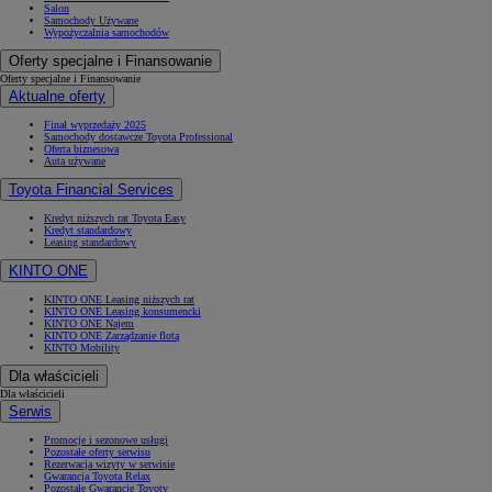
Salon
Samochody Używane
Wypożyczalnia samochodów
Oferty specjalne i Finansowanie
Oferty specjalne i Finansowanie
Aktualne oferty
Finał wyprzedaży 2025
Samochody dostawcze Toyota Professional
Oferta biznesowa
Auta używane
Toyota Financial Services
Kredyt niższych rat Toyota Easy
Kredyt standardowy
Leasing standardowy
KINTO ONE
KINTO ONE Leasing niższych rat
KINTO ONE Leasing konsumencki
KINTO ONE Najem
KINTO ONE Zarządzanie flotą
KINTO Mobility
Dla właścicieli
Dla właścicieli
Serwis
Promocje i sezonowe usługi
Pozostałe oferty serwisu
Rezerwacja wizyty w serwisie
Gwarancja Toyota Relax
Pozostałe Gwarancje Toyoty