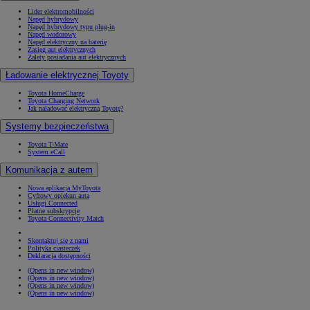
Lider elektromobilności
Napęd hybrydowy
Napęd hybrydowy typu plug-in
Napęd wodorowy
Napęd elektryczny na baterię
Zasięg aut elektrycznych
Zalety posiadania aut elektrycznych
Ładowanie elektrycznej Toyoty
Toyota HomeCharge
Toyota Charging Network
Jak naładować elektryczną Toyotę?
Systemy bezpieczeństwa
Toyota T-Mate
System eCall
Komunikacja z autem
Nowa aplikacja MyToyota
Cyfrowy opiekun auta
Usługi Connected
Płatne subskrypcje
Toyota Connectivity Match
Skontaktuj się z nami
Polityka ciasteczek
Deklaracja dostępności
(Opens in new window)
(Opens in new window)
(Opens in new window)
(Opens in new window)