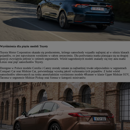
Wyróżnienia dla pięciu modeli Toyoty
Toyota Motor Corporation okazała się producentem, którego samochody wypadły najlepiej aż w ośmiu klasach
pojazdów, co jest najwyższym wynikiem w całym zestawieniu. Dla porównania marka plasująca się na drugiej
pozycji zwyciężyła jedynie w czterech segmentach. Wśród nagrodzonych modeli znalazły się trzy auta marki
Lexus oraz pięć samochodów Toyoty.
Dostępne w Polsce modele Corolla i Camry zostały uznane za najbardziej trwałe odpowiednio w segmentach
Compact Car oraz Midsize Car, potwierdzając wysoką jakość wykonania tych pojazdów. Z kolei wśród
samochodów oferowanych na rynku amerykańskim wyróżniono modele 4Runner w klasie Upper Midsize SUV,
Tacoma w segmencie Midsize Pickup oraz Sienna w kategorii minivanów.