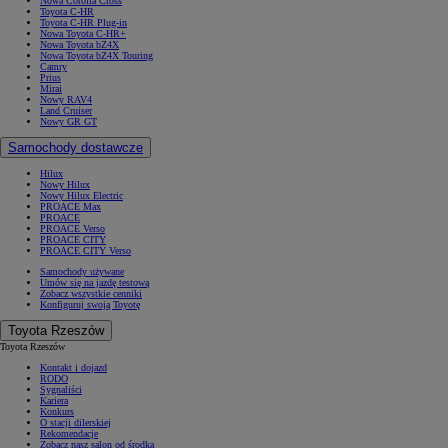
Nowa Corolla Cross
Toyota C-HR
Toyota C-HR Plug-in
Nowa Toyota C-HR+
Nowa Toyota bZ4X
Nowa Toyota bZ4X Touring
Camry
Prius
Mirai
Nowy RAV4
Land Cruiser
Nowy GR GT
Samochody dostawcze
Hilux
Nowy Hilux
Nowy Hilux Electric
PROACE Max
PROACE
PROACE Verso
PROACE CITY
PROACE CITY Verso
Samochody używane
Umów się na jazdę testową
Zobacz wszystkie cenniki
Konfiguruj swoją Toyotę
Toyota Rzeszów
Toyota Rzeszów
Kontakt i dojazd
RODO
Sygnaliści
Kariera
Konkurs
O stacji dilerskiej
Rekomendacje
Zobacz nasz salon od środka