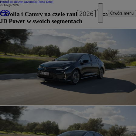
Przejdź do głównej zawartości
(Press Enter)
26 lutego 2026
Corolla i Camry na czele rankingu niezawodności
Otwórz menu
JD Power w swoich segmentach