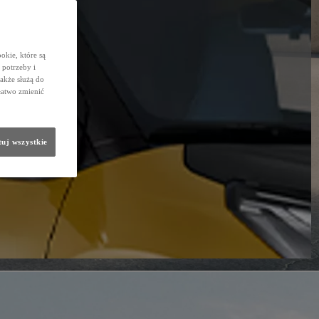
okie, które są
potrzeby i
także służą do
łatwo zmienić
uj wszystkie