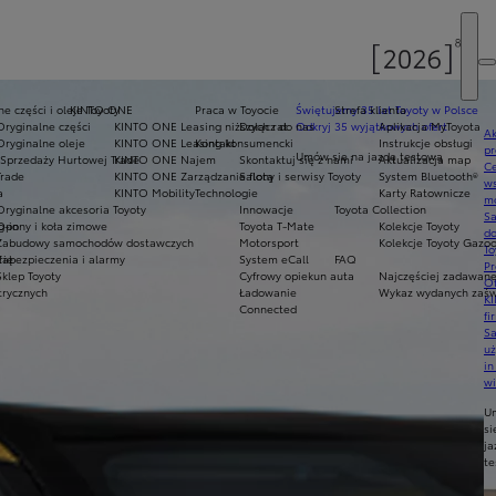
e części i oleje Toyoty
KINTO ONE
Praca w Toyocie
Świętujemy 35 lat Toyoty w Polsce
Strefa klienta
Oryginalne części
KINTO ONE Leasing niższych rat
Dołącz do nas
Odkryj 35 wyjątkowych ofert
Aplikacja MyToyota
Ak
Oryginalne oleje
KINTO ONE Leasing konsumencki
Kontakt
Instrukcje obsługi
pr
Umów się na jazdę testową
Sprzedaży Hurtowej Trade
KINTO ONE Najem
Skontaktuj się z nami
Aktualizacja map
Ce
Trade
KINTO ONE Zarządzanie flotą
Salony i serwisy Toyoty
System Bluetooth®
ws
a
KINTO Mobility
Technologie
Karty Ratownicze
mo
Oryginalne akcesoria Toyoty
Innowacje
Toyota Collection
S
g-in
Opony i koła zimowe
Toyota T-Mate
Kolekcje Toyoty
do
Zabudowy samochodów dostawczych
Motorsport
Kolekcje Toyoty Gazo
To
rię
Zabezpieczenia i alarmy
System eCall
FAQ
Pr
Sklep Toyoty
Cyfrowy opiekun auta
Najczęściej zadawane
Of
trycznych
Ładowanie
Wykaz wydanych zaświ
KI
Connected
fi
S
u
in
w
U
si
ja
te