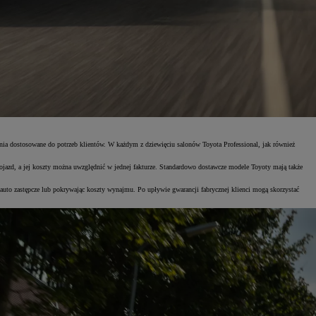
nia dostosowane do potrzeb klientów. W każdym z dziewięciu salonów Toyota Professional, jak również
jazd, a jej koszty można uwzględnić w jednej fakturze. Standardowo dostawcze modele Toyoty mają także
auto zastępcze lub pokrywając koszty wynajmu. Po upływie gwarancji fabrycznej klienci mogą skorzystać