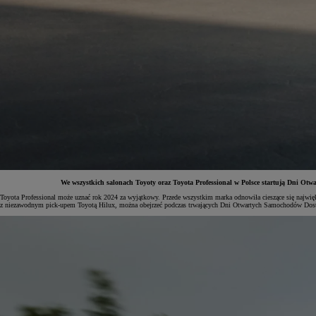
We wszystkich salonach Toyoty oraz Toyota Professional w Polsce startują Dni 
Toyota Professional może uznać rok 2024 za wyjątkowy. Przede wszystkim marka odnowiła cieszące się na
z niezawodnym pick-upem Toyotą Hilux, można obejrzeć podczas trwających Dni Otwartych Samochodów Dos
Od
81 900 zł
Yaris Cross
HYBRID