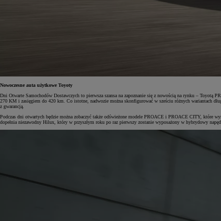
Od
105 300 zł
Corolla Hatchback
HYBRID
Nowoczesne auta użytkowe Toyoty
Dni Otwarte Samochodów Dostawczych to pierwsza szansa na zapoznanie się z nowością na rynku – Toyotą PR
270 KM i zasięgiem do 420 km. Co istotne, nadwozie można skonfigurować w sześciu różnych wariantach długo
z gwarancją.
Podczas dni otwartych będzie można zobaczyć także odświeżone modele PROACE i PROACE CITY, które wyróż
dopełnia niezawodny Hilux, który w przyszłym roku po raz pierwszy zostanie wyposażony w hybrydowy napęd 4