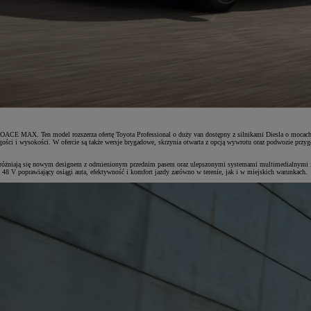
OACE MAX. Ten model rozszerza ofertę Toyota Professional o duży van dostępny z silnikami Diesla o mocac
ści i wysokości. W ofercie są także wersje brygadowe, skrzynia otwarta z opcją wywrotu oraz podwozie przy
niają się nowym designem z odmienionym przednim pasem oraz ulepszonymi systemami multimedialnymi i be
8 V poprawiający osiągi auta, efektywność i komfort jazdy zarówno w terenie, jak i w miejskich warunkach.