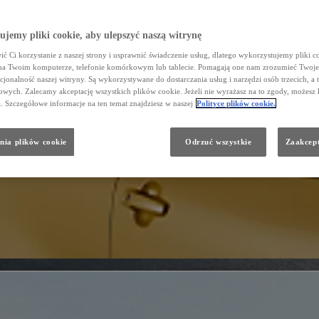
jemy pliki cookie, aby ulepszyć naszą witrynę
ć Ci korzystanie z naszej strony i usprawnić świadczenie usług, dlatego wykorzystujemy pliki co
na Twoim komputerze, telefonie komórkowym lub tablecie. Pomagają one nam zrozumieć Twoje 
cjonalność naszej witryny. Są wykorzystywane do dostarczania usług i narzędzi osób trzecich, a 
wych. Zalecamy akceptację wszystkich plików cookie. Jeżeli nie wyrażasz na to zgody, możesz 
a. Szczegółowe informacje na ten temat znajdziesz w naszej
Polityce plików cookie.
nia plików cookie
Odrzuć wszystkie
Zaakcept