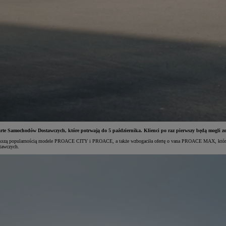
Otwarte Samochodów Dostawczych, które potrwają do 5 października. Klienci po raz pierwszy będą mo
jwiększą popularnością modele PROACE CITY i PROACE, a także wzbogaciła ofertę o vana PROACE MAX, który
tawczych.