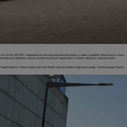
h od 120 do 180 KM, z manualną lub automatyczną skrzynią biegów, a także z napędem elektrycznym o mocy
gotowane pod zabudowę. Istnieje również możliwość zamówienia u dilerów zabudowy specjalistycznej
zpieczeństwa. Wersje elektryczne tych modeli oferują ponadto zwiększony zasięg. Użytkową gamę Toyoty