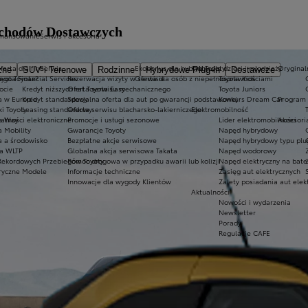
ochodów Dostawczych
inansowanie
Serwis i akcesoria
ferta dla firm
Serwis
Ekobonus dla hybryd Toyoty
Kluby dla dzieci i młodzieży
Oryginaln
zne
SUV i Terenowe
Rodzinne
Hybrydowe Plug-in
Dostawcze
ego Toyota?
oyota Financial Services
Rezerwacja wizyty w serwisie
Oferta dla osób z niepełnosprawnościami
Toyota Kids
ocie
Kredyt niższych rat Toyota Easy
Oferta serwisu mechanicznego
Toyota Juniors
a w Europie
Kredyt standardowy
Specjalna oferta dla aut po gwarancji podstawowej
Konkurs Dream Car
Program 
ki Toyoty
Leasing standardowy
Oferta serwisu blacharsko-lakierniczego
Elektromobilność
a Way
łatności elektroniczne
Promocje i usługi sezonowe
Lider elektromobilności
Akcesori
a Mobility
Gwarancje Toyoty
Napęd hybrydowy
a a środowisko
Bezpłatne akcje serwisowe
Napęd hybrydowy typu plu
a WLTP
Globalna akcja serwisowa Takata
Napęd wodorowy
Rekordowych Przebiegów Toyoty
Pomoc drogowa w przypadku awarii lub kolizji
Napęd elektryczny na bate
ryczne Modele
Informacje techniczne
Zasięg aut elektrycznych
Innowacje dla wygody Klientów
Zalety posiadania aut elek
Aktualności
Nowości i wydarzenia
Newsletter
Porady
Regulacje CAFE