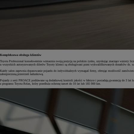
Kompleksowa obsługa klientów
Toyota Professional konsekwentnie wzmacnia swoją pozycję na polskim rynku, uzyskując znaczące wzrosty lic
u wszystkich autoryzowanych dilerów Toyoty klienci są obsługiwani przez wykwalifikowanych doradców ds. s
Każdy salon zapewnia dopasowanie pojazdu do indywidualnych wymagań firmy, oferując możliwość zamówienia s
zabezpieczoną przestrzeń ładunkową.
Pojazdy z serii PROACE poddawane są dodatkowej kontroli jakości w fabryce i posiadają gwarancję do 3 lat l
z programu Toyota Relax, który przedłuża ochronę nawet do 10 lat lub 185 000 km.