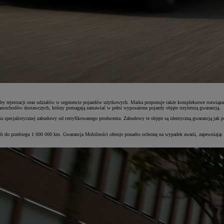
zby rejestracji oraz udziałów w segmencie pojazdów użytkowych. Marka proponuje także kompleksowe rozwiąza
amochodów dostawczych, którzy pomagają zamawiać w pełni wyposażone pojazdy objęte trzyletnią gwarancją.
pecjalistycznej zabudowy od certyfikowanego producenta. Zabudowy te objęte są identyczną gwarancją jak po
ub do przebiegu 1 000 000 km. Gwarancja Mobilności oferuje ponadto ochronę na wypadek awarii, zapewniając 