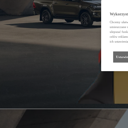
Wykorzystu
Chcemy ułatwi
umieszczane 
ulepszać funk
celów reklamo
ich ustawieni
Ustawie