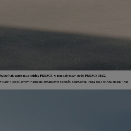
gli zobaczyć całą gamę aut z rodziny PROACE, w tym najnowszy model PROACE MAX.
 stanowi debiut Toyoty w kategorii największych pojazdów dostawczych. Pełną gamę nowych modeli, wraz