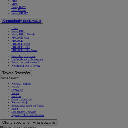
Prius
Mirai
Nowy RAV4
Land Cruiser
Nowy GR GT
Samochody dostawcze
Hilux
Nowy Hilux
Nowy Hilux Electric
PROACE Max
PROACE
PROACE Verso
PROACE CITY
PROACE CITY Verso
Samochody używane
Umów się na jazdę testową
Zobacz wszystkie cenniki
Konfiguruj swoją Toyotę
Toyota Rzeszów
Toyota Rzeszów
Kontakt i dojazd
RODO
Sygnaliści
Kariera
Konkurs
O stacji dilerskiej
Rekomendacje
Zobacz nasz salon od środka
Salon
Samochody Używane
Wypożyczalnia samochodów
Oferty specjalne i Finansowanie
Oferty specjalne i Finansowanie