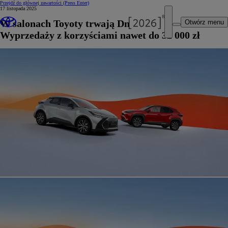
Przejdź do głównej zawartości
(Press Enter)
17 listopada 2025
W salonach Toyoty trwają Dni Otwarte
Otwórz menu
Wyprzedaży z korzyściami nawet do 32 000 zł