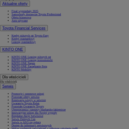
Aktualne oferty
Finał wyprzedaży 2025
Samochody dostawcze Toyota Professional
Oferta biznesowa
Auta używane
Toyota Financial Services
Kredyt niższych rat Toyota Easy
Kredyt standardowy
Leasing standardowy
KINTO ONE
KINTO ONE Leasing niższych rat
KINTO ONE Leasing konsumencki
KINTO ONE Najem
KINTO ONE Zarządzanie flotą
KINTO Mobility
Dla właścicieli
Dla właścicieli
Serwis
Promocje i sezonowe usługi
Pozostałe oferty serwisu
Rezerwacja wizyty w serwisie
Gwarancja Toyota Relax
Pozostałe Gwarancje Toyoty
Ubezpieczenia i naprawy blacharsko-lakiernicze
Innowacyjne usługi dla Twojej wygody
Bezpłatne Akcje Serwisowe
Serwis Dobrych Cen
Serwis w ASO się opłaca
Dostęp do informacji serwisowych
Wykaz wydanych zaświadczeń o odbytym szkoleniu (pdf)