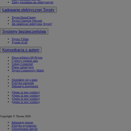
Zalety posiadania aut elektrycznych
Ładowanie elektrycznej Toyoty
Toyota HomeCharge
Toyota Charging Network
Jak naładować elektryczną Toyotę?
Systemy bezpieczeństwa
Toyota T-Mate
System eCall
Komunikacja z autem
Nowa aplikacja MyToyota
Cyfrowy opiekun auta
Usługi Connected
Płatne subskrypcje
Toyota Connectivity Match
Skontaktuj się z nami
Polityka ciasteczek
Deklaracja dostępności
(Opens in new window)
(Opens in new window)
(Opens in new window)
(Opens in new window)
Copyright © Toyota 2026
Informacje prawne
Polityka prywatności
Udostępnianie danych