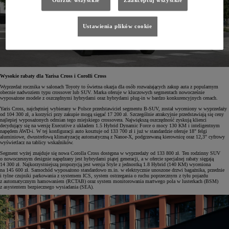
Odrzuć wszystkie
Zaakceptuj wszystkie
Ustawienia plików cookie
Wysokie rabaty dla Yarisa Cross i Corolli Cross
Wyprzedaż rocznika w salonach Toyoty to świetna okazja dla osób rozważających zakup auta z popularnym
obecnie nadwoziem typu crossover lub SUV. Marka oferuje w kluczowych segmentach nowocześnie
wyposażone modele z oszczędnymi hybrydami oraz hybrydami plug-in w bardzo konkurencyjnych cenach.
Yaris Cross, najchętniej wybierany w Polsce przedstawiciel segmentu B-SUV, został wyceniony w wyprzedaży
od 104 300 zł, a korzyści przy zakupie mogą sięgać 17 200 zł. Szczególnie atrakcyjnie przedstawiają się ceny
najlepiej wyposażonych odmian tego miejskiego crossovera. Największą oszczędność zyskują klienci
decydujący się na wersję Executive z układem 1.5 Hybrid Dynamic Force o mocy 130 KM i inteligentnym
napędem AWD-i. W tej konfiguracji auto kosztuje od 133 700 zł i już w standardzie oferuje 18" felgi
aluminiowe, dwustrefową klimatyzację automatyczną z Nanoe-X, podgrzewaną kierownicę oraz 12,3" cyfrowy
wyświetlacz na tablicy wskaźników.
Segment wyżej znajduje się nowa Corolla Cross dostępna w wyprzedaży od 133 800 zł. Ten rodzinny SUV
o nowoczesnym designie napędzany jest hybrydami piątej generacji, a w ofercie specjalnej rabaty sięgają
14 300 zł. Najkorzystniejszą propozycją jest wersja Style z jednostką 1.8 Hybrid (140 KM) wyceniona
na 145 600 zł. Samochód wyposażono standardowo m.in. w elektrycznie unoszone drzwi bagażnika, przednie
i tylne czujniki parkowania z systemem ICS, system ostrzegania o ruchu poprzecznym z tyłu pojazdu
z automatycznym hamowaniem (RCTAB) oraz system monitorowania martwego pola w lusterkach (BSM)
z asystentem bezpiecznego wysiadania (SEA).