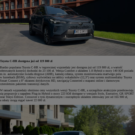
Toyota C-HR dostępna już od 119 800 zł
Bardzo popularna Toyota C-HR w tegorocznej wyprzedaży jest dostępna już od 119 800 zł, a wartość
oferowanych korzyści dochodzi do 23 100 zł. Wersja Comfort z układem 1.8 Hybrid o mocy 140 KM posiada
m.in. automatyczne światła drogowe (AHB), kamerę cofania, system monitorowania martwego pola
w lusterkach (BSM), cyfrowy wyświetlacz na tablicy wskaźników (12,3") oraz system multimedialny Toyota
Smart Connect z 8" ekranem dotykowym HD, nawigacją Connected z mapami online i darmowym
czteroletnim pakietem transmisji danych.
W ramach wyprzedaży obniżono ceny wszystkich wersji Toyoty C-HR, a szczególnie atrakcyjnie przedstawiają
się propozycje z napędem Plug-in Hybrid o mocy 223 KM dostępne w wersjach Style, Executive, GR SPORT
oraz Tokyo Edition. Crossover z tym dynamicznym i oszczędnym układem oferowany jest od 165 900 zł,
a rabaty mogą sięgać nawet 22 000 zł.