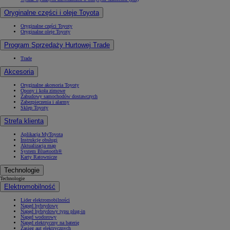
Oryginalne części i oleje Toyota
Oryginalne części Toyoty
Oryginalne oleje Toyoty
Program Sprzedaży Hurtowej Trade
Trade
Akcesoria
Oryginalne akcesoria Toyoty
Opony i koła zimowe
Zabudowy samochodów dostawczych
Zabezpieczenia i alarmy
Sklep Toyoty
Strefa klienta
Aplikacja MyToyota
Instrukcje obsługi
Aktualizacja map
System Bluetooth®
Karty Ratownicze
Technologie
Technologie
Elektromobilność
Lider elektromobilności
Napęd hybrydowy
Napęd hybrydowy typu plug-in
Napęd wodorowy
Napęd elektryczny na baterię
Zasięg aut elektrycznych