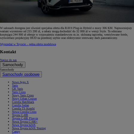
W salonach dostępna jest również specjalna oferta dla RAV4 Plug-in Hybrid o mocy 306 KM. Najmocniejszy
wariant wyceniono od 215 200 zł, a rabaty mogą dochodzić do 32 000 zł w wersji Style. Ta odmiana
kosztująca 244 900 zł oferuje w wyposażeniu standardowym m.in. skórzaną tapicerkę, wentylowane fotele,
wyświetlacz projekcyjny HUD na przedniej szybie oraz elektrycznie sterowany dach panoramiczny.
Wyprzedaż w Toyocie – pełna oferta modelowa
Kontakt
Napisz do nas
Samochody
Samochody
Samochody osobowe
Nowe Aygo X
Yaris
GR Yaris
Yaris Cross
Nowy Yaris Cross
Nowy Urban Cruiser
Corolla Hatchback
Corolla Sedan
Corolla TS Kombi
Nowa Corolla Cross
Toyota C-HR
Toyota C-HR Plug-in
Nowa Toyota C-HR+
Nowa Toyota bZ4X
Nowa Toyota bZ4X Touring
Camry