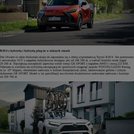
RAV4 z hybrydą i hybrydą plug-in w niższych cenach
Dni Otwarte to także doskonała okazja do zapoznania się z ofertą wyprzedażową Toyoty RAV4. Ten przestronny
i uniwersalny SUV z napędem hybrydowym dostępny jest od 166 100 zł, a wartość korzyści może sięgać
29 200 zł. Największą oszczędność zapewnia wybór wersji GR SPORT z napędem AWD-i i mocą 222 KM.
Odmiana ta wyróżnia się stylistyką nawiązującą do sportowych osiągnięć zespołu TOYOTA GAZOO Racing,
m.in. 19" felgami, elementami nadwozia w kolorze fortepianowej czerni, lakierowanym grillem i tylnym
dyfuzorem GR SPORT. Model w tej specyfikacji ma również dwukolorowe malowanie nadwozia i kosztuje
od 209 700 zł.