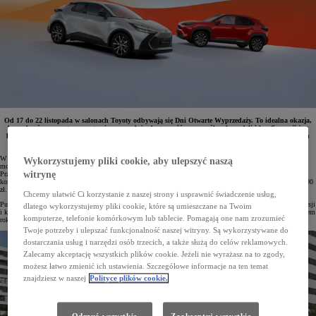
Od 17 do 22 listopada w salonach Toyoty odbywają się Dni Otwarte Wyprzedaży. To idealna okazja,
by wybrać nowe auto – na starcie wyprzedaży dostępność poszczególnych modeli i konfiguracji jest
bowiem największa. Przygotowano korzyści sięgające nawet 32 000 zł, atrakcyjne warunki Leasingu
KINTO One z niską miesięczną opłatą oraz bony na zakup akcesoriów.
W Toyocie rozpoczęła się już wyprzedaż samochodów z rocznika 2025. Podczas Dni Otwartych w salonach
Wykorzystujemy pliki cookie, aby ulepszyć naszą
można poznać całą ofertę specjalną i skorzystać z atrakcyjnych zniżek na najbardziej popularne modele.
witrynę
Przygotowano wygodne formy finansowania, w tym Leasing KINTO One z niskimi ratami miesięcznymi,
korzystne pakiety ubezpieczeń oraz bony na oryginalne akcesoria. Łączne korzyści mogą wynieść nawet 32 000
zł.
Chcemy ułatwić Ci korzystanie z naszej strony i usprawnić świadczenie usług,
Pula aut objętych promocją jest ograniczona, jednak to początek wyprzedaży zapewnia największy wybór wersji
dlatego wykorzystujemy pliki cookie, które są umieszczane na Twoim
i konfiguracji. Czas oczekiwania na dostępne samochody jest bardzo krótki, dzięki czemu jeszcze przed końcem
komputerze, telefonie komórkowym lub tablecie. Pomagają one nam zrozumieć
roku można odebrać z salonu zupełnie nowy pojazd.
Twoje potrzeby i ulepszać funkcjonalność naszej witryny. Są wykorzystywane do
dostarczania usług i narzędzi osób trzecich, a także służą do celów reklamowych.
Zalecamy akceptację wszystkich plików cookie. Jeżeli nie wyrażasz na to zgody,
możesz łatwo zmienić ich ustawienia. Szczegółowe informacje na ten temat
znajdziesz w naszej
Polityce plików cookie.