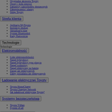
Oryginalne akcesoria Toyoty
Opony i koła zimowe
Zabudowy samochodów dostawczych
Zabezpieczenia i alarmy
Sklep Toyoty
Strefa klienta
Aplikacja MyToyota
Instrukcje obsługi
Aktualizacja map
System Bluetooth®
Karty Ratownicze
Technologie
Technologie
Elektromobilność
Lider elektromobilności
Napęd hybrydowy
Napęd hybrydowy typu plug-in
Napęd wodorowy
Napęd elektryczny na baterię
Zasięg aut elektrycznych
Zalety posiadania aut elektrycznych
Ładowanie elektrycznej Toyoty
Toyota HomeCharge
Toyota Charging Network
Jak naładować elektryczną Toyotę?
Systemy bezpieczeństwa
Toyota T-Mate
System eCall