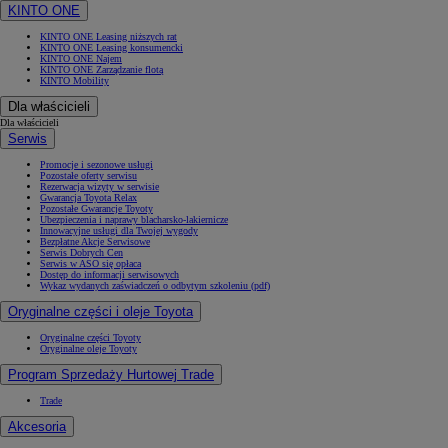
KINTO ONE
KINTO ONE Leasing niższych rat
KINTO ONE Leasing konsumencki
KINTO ONE Najem
KINTO ONE Zarządzanie flotą
KINTO Mobility
Dla właścicieli
Dla właścicieli
Serwis
Promocje i sezonowe usługi
Pozostałe oferty serwisu
Rezerwacja wizyty w serwisie
Gwarancja Toyota Relax
Pozostałe Gwarancje Toyoty
Ubezpieczenia i naprawy blacharsko-lakiernicze
Innowacyjne usługi dla Twojej wygody
Bezpłatne Akcje Serwisowe
Serwis Dobrych Cen
Serwis w ASO się opłaca
Dostęp do informacji serwisowych
Wykaz wydanych zaświadczeń o odbytym szkoleniu (pdf)
Oryginalne części i oleje Toyota
Oryginalne części Toyoty
Oryginalne oleje Toyoty
Program Sprzedaży Hurtowej Trade
Trade
Akcesoria