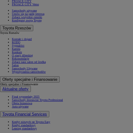
PROACE CITY
PROACE CITY Verso
Samochody używane
Umów się na jazdę testową
Zobacz wszystkie cenniki
Konfiguruj swoją Toyotę
Toyota Rzeszów
Toyota Rzeszów
Kontakt i dojazd
RODO
Sygnaliści
Kariera
Konkurs
O stacji dilerskiej
Rekomendacje
Zobacz nasz salon od środka
Salon
Samochody Używane
Wypożyczalnia samochodów
Oferty specjalne i Finansowanie
Oferty specjalne i Finansowanie
Aktualne oferty
Finał wyprzedaży 2025
Samochody dostawcze Toyota Professional
Oferta biznesowa
Auta używane
Toyota Financial Services
Kredyt niższych rat Toyota Easy
Kredyt standardowy
Leasing standardowy