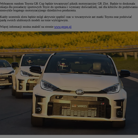
Wybranym rundom Toyota GR Cup będzie towarzyszyć piknik motoryzacyjny GR Zlot. Będzie to doskonała
okazja dla posiadaczy sportowych Toyot do spotkania i wymiany doświadczeń, zaś dla kibiców do podziwiania
niezwykle bogatego motoryzacyjnego dziedzictwa producenta.
Każdy uczestnik zlotu będzie mógł aktywnie spędzić czas w towarzystwie aut marki Toyota oraz podziwiać
jazdę swoich ulubionych modeli na torze wyścigowym.
Więcej informacji można znaleźć na stronie
www.grcup.pl