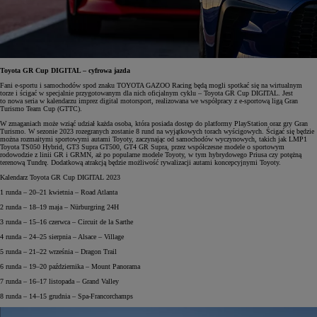
Toyota GR Cup DIGITAL – cyfrowa jazda
Fani e-sportu i samochodów spod znaku TOYOTA GAZOO Racing będą mogli spotkać się na wirtualnym
torze i ścigać w specjalnie przygotowanym dla nich oficjalnym cyklu – Toyota GR Cup DIGITAL. Jest
to nowa seria w kalendarzu imprez digital motorsport, realizowana we współpracy z e-sportową ligą Gran
Turismo Team Cup (GTTC).
W zmaganiach może wziąć udział każda osoba, która posiada dostęp do platformy PlayStation oraz gry Gran
Turismo. W sezonie 2023 rozegranych zostanie 8 rund na wyjątkowych torach wyścigowych. Ścigać się będzie
można rozmaitymi sportowymi autami Toyoty, zaczynając od samochodów wyczynowych, takich jak LMP1
Toyota TS050 Hybrid, GT3 Supra GT500, GT4 GR Supra, przez współczesne modele o sportowym
rodowodzie z linii GR i GRMN, aż po popularne modele Toyoty, w tym hybrydowego Priusa czy potężną
terenową Tundrę. Dodatkową atrakcją będzie możliwość rywalizacji autami koncepcyjnymi Toyoty.
Kalendarz Toyota GR Cup DIGITAL 2023
1 runda – 20–21 kwietnia – Road Atlanta
2 runda – 18–19 maja – Nürburgring 24H
3 runda – 15–16 czerwca – Circuit de la Sarthe
4 runda – 24–25 sierpnia – Alsace – Village
5 runda – 21–22 września – Dragon Trail
6 runda – 19–20 października – Mount Panorama
7 runda – 16–17 listopada – Grand Valley
8 runda – 14–15 grudnia – Spa-Francorchamps