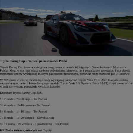
Toyota Racing Cup – Yarisem po mistrzostwo Polski
Toyota Racing Cup to seria wyścigowa, rozgrywana w ramach Wyścigowych Samochodowych Mistrzostw
Polski. Mogą w niej brać udział zarówno doświadczeni kierowcy, jak i początkujący zawodnicy. Seria ułatwia
rozpoczęcie kariery wyścigowej młodym pasjonatom motorsportu, ponieważ mogą startować już 14-latkowie.
W 2023 roku w serii tej zadebiutuje nowy wyścigowy samochód Toyota Yaris TRC. Auto to oparte zostało
na popularnym, tanim i łatwo dostępnym modelu Toyota Yaris 1.5 Dynamic Force 6 M/T, dzięki czemu udział
w serii nie wymaga ponoszenia wysokich kosztów.
Kalendarz Toyota Racing Cup 2023
1 i 2 runda – 26–28 maja – Tor Poznań
3 i 4 runda – 16–18 czerwca – Tor Poznań
5 i 6 runda – 14–16 lipca – Tor Poznań
7 i 8 runda – 18–20 sierpnia – Slovakia Ring
9 i 10 runda – 29 września – 1 października – Tor Poznań
GR Zlot – święto sportowych aut Toyoty