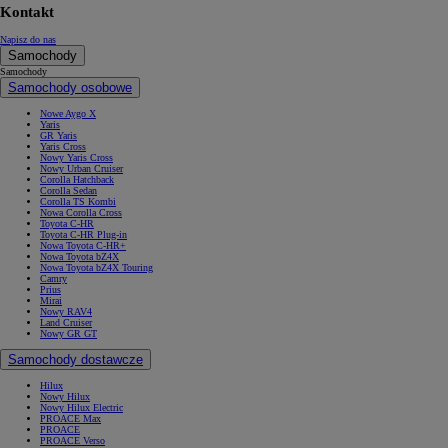
Kontakt
Napisz do nas
Samochody
Samochody
Samochody osobowe
Nowe Aygo X
Yaris
GR Yaris
Yaris Cross
Nowy Yaris Cross
Nowy Urban Cruiser
Corolla Hatchback
Corolla Sedan
Corolla TS Kombi
Nowa Corolla Cross
Toyota C-HR
Toyota C-HR Plug-in
Nowa Toyota C-HR+
Nowa Toyota bZ4X
Nowa Toyota bZ4X Touring
Camry
Prius
Mirai
Nowy RAV4
Land Cruiser
Nowy GR GT
Samochody dostawcze
Hilux
Nowy Hilux
Nowy Hilux Electric
PROACE Max
PROACE
PROACE Verso