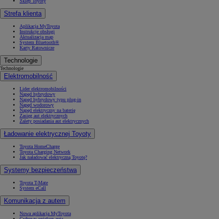
Sklep Toyoty
Strefa klienta
Aplikacja MyToyota
Instrukcje obsługi
Aktualizacja map
System Bluetooth®
Karty Ratownicze
Technologie
Technologie
Elektromobilność
Lider elektromobilności
Napęd hybrydowy
Napęd hybrydowy typu plug-in
Napęd wodorowy
Napęd elektryczny na baterię
Zasięg aut elektrycznych
Zalety posiadania aut elektrycznych
Ładowanie elektrycznej Toyoty
Toyota HomeCharge
Toyota Charging Network
Jak naładować elektryczną Toyotę?
Systemy bezpieczeństwa
Toyota T-Mate
System eCall
Komunikacja z autem
Nowa aplikacja MyToyota
Cyfrowy opiekun auta