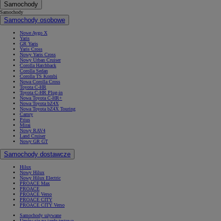
Samochody
Samochody
Samochody osobowe
Nowe Aygo X
Yaris
GR Yaris
Yaris Cross
Nowy Yaris Cross
Nowy Urban Cruiser
Corolla Hatchback
Corolla Sedan
Corolla TS Kombi
Nowa Corolla Cross
Toyota C-HR
Toyota C-HR Plug-in
Nowa Toyota C-HR+
Nowa Toyota bZ4X
Nowa Toyota bZ4X Touring
Camry
Prius
Mirai
Nowy RAV4
Land Cruiser
Nowy GR GT
Samochody dostawcze
Hilux
Nowy Hilux
Nowy Hilux Electric
PROACE Max
PROACE
PROACE Verso
PROACE CITY
PROACE CITY Verso
Samochody używane
Umów się na jazdę testową