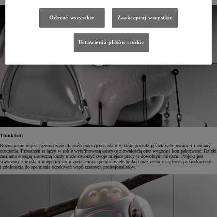
Odrzuć wszystkie
Zaakceptuj wszystkie
Ustawienia plików cookie
ThinkTent
Rozwiązanie to jest przeznaczone dla osób pracujących zdalnie, które poszukują świeżych inspiracji i zmiany
otoczenia. Przestrzeń ta łączy w sobie wyrafinowaną estetykę z trwałością oraz wygodę i kompaktowość. Dzięki
zasilaniu energią słoneczną każdy może stworzyć swoje miejsce pracy w dowolnym miejscu. Projekt jest
stworzony z myślą o miejskim stylu życia, może spełniać wiele funkcji oraz cechuje się troską o środowisko
i zdolnością do spełnienia oczekiwań współczesnych profesjonalistów.