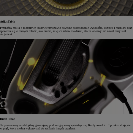
AdjusTable
Przenośny stolik o modułowej budowie umożliwia dowolne dostosowanie wysokości, kształtu i rozmiaru oraz
sprawdza się w różnych rolach: jako biurko, miejsce zabaw dla dzieci, stolik kawowy lub nawet duży stół
do jadalni.
DualGuitar
To przełomowy model gitary generującej podczas gry energię elektryczną. Każdy akord i riff przekształcają się
w prąd, który można wykorzystać do zasilania innych urządzeń.