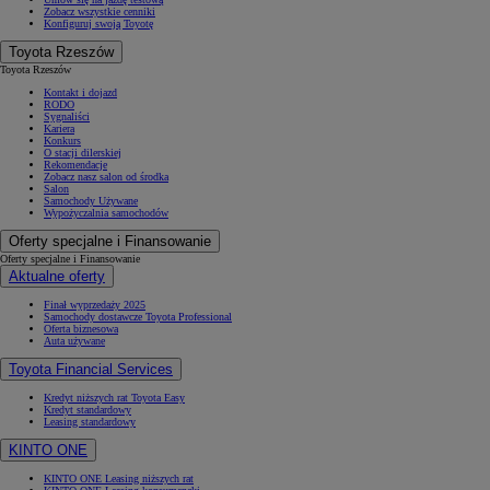
Zobacz wszystkie cenniki
Konfiguruj swoją Toyotę
Toyota Rzeszów
Toyota Rzeszów
Kontakt i dojazd
RODO
Sygnaliści
Kariera
Konkurs
O stacji dilerskiej
Rekomendacje
Zobacz nasz salon od środka
Salon
Samochody Używane
Wypożyczalnia samochodów
Oferty specjalne i Finansowanie
Oferty specjalne i Finansowanie
Aktualne oferty
Finał wyprzedaży 2025
Samochody dostawcze Toyota Professional
Oferta biznesowa
Auta używane
Toyota Financial Services
Kredyt niższych rat Toyota Easy
Kredyt standardowy
Leasing standardowy
KINTO ONE
KINTO ONE Leasing niższych rat