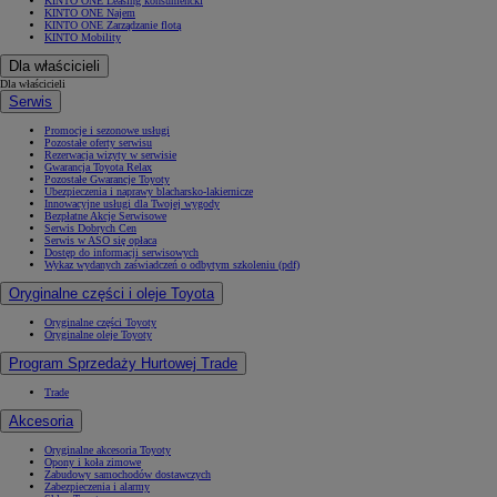
KINTO ONE Leasing konsumencki
KINTO ONE Najem
KINTO ONE Zarządzanie flotą
KINTO Mobility
Dla właścicieli
Dla właścicieli
Serwis
Promocje i sezonowe usługi
Pozostałe oferty serwisu
Rezerwacja wizyty w serwisie
Gwarancja Toyota Relax
Pozostałe Gwarancje Toyoty
Ubezpieczenia i naprawy blacharsko-lakiernicze
Innowacyjne usługi dla Twojej wygody
Bezpłatne Akcje Serwisowe
Serwis Dobrych Cen
Serwis w ASO się opłaca
Dostęp do informacji serwisowych
Wykaz wydanych zaświadczeń o odbytym szkoleniu (pdf)
Oryginalne części i oleje Toyota
Oryginalne części Toyoty
Oryginalne oleje Toyoty
Program Sprzedaży Hurtowej Trade
Trade
Akcesoria
Oryginalne akcesoria Toyoty
Opony i koła zimowe
Zabudowy samochodów dostawczych
Zabezpieczenia i alarmy