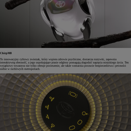
ChirpM8
To innowacyjny cyfrowy zwierzak, który wspiera zdrowie psychiczne, dostarcza rozrywki, zapewnia
interaktywną obecność, a jego uspokajające ptasie odgłosy pomagają złagodzić napięcia miejskiego życia. Ten
wyjątkowy towarzysz nie tylko oferuje pocieszenie, ale także wzmacnia poczucie bezpieczeństwa i pewności
siebie w ruchliwych metropoliach.