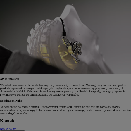
AWD Sneakers
Wszechstronne obuwie, które dostosowuje się do rozmaitych warunków. Można go używać zarówno podczas
górskich wędrówek w śniegu i trekkingu, jak i szybkich spacerów w deszczu czy przy okazji codziennych
aktywności miejskich. Odznacza się doskonałą przyczepnością, stabilnością i wygodą, pomagając sprawnie
i komfortowo dotrzeć do celu niezależnie od panujących warunków.
Notification Nails
To harmonijne połączenie estetyki i innowacyjnej technologii. Specjalne nakładki na paznokcie reagują
na powiadomienia, zmieniając kolor w zależności od rodzaju informacji, dzięki czemu użytkownik nie musi tak
często sięgać po telefon.
Kontakt
Napisz do nas