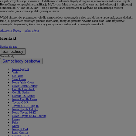
i z publicznych stacji ładowania. Dodatkowo w salonach Toyoty dostępne są nowoczesne ładowarki Toyota
HomeCharge kompatybilne z aplikacją MyToyota. Można je zamówić w wersjach jednofazowej i trójfazowej
o mocach od 7,4 kW do 22 kW – dzięki czemu łatwo dopasować je zarówno do konkretnego modelu
samochodu, jak i instalacji elektrycznej w domu.
Wśród akcesoriów przeznaczonych dla samochodów ładowanych z sieci znajdują się także praktyczne dodatki,
takie jak pokrowce chroniące gniazdo ładowania, torby do przechowywania kabli oraz kable trójfazowe
o różnych długościach, które ułatwiają korzystanie z ładowarek w różnych warunkach.
Akcesoria Toyoty – pełna oferta
Kontakt
Napisz do nas
Samochody
Samochody
Samochody osobowe
Nowe Aygo X
Yaris
GR Yaris
Yaris Cross
Nowy Yaris Cross
Nowy Urban Cruiser
Corolla Hatchback
Corolla Sedan
Corolla TS Kombi
Nowa Corolla Cross
Toyota C-HR
Toyota C-HR Plug-in
Nowa Toyota C-HR+
Nowa Toyota bZ4X
Nowa Toyota bZ4X Touring
Camry
Prius
Mirai
Nowy RAV4
Land Cruiser
Nowy GR GT