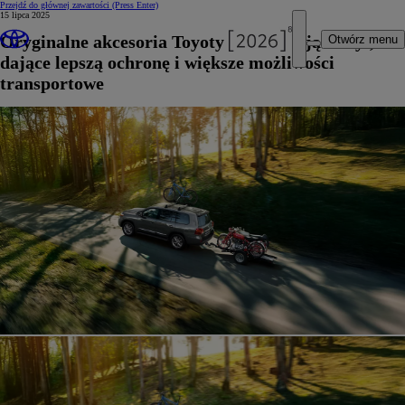
Przejdź do głównej zawartości
(Press Enter)
15 lipca 2025
Oryginalne akcesoria Toyoty podkreślające styl,
Otwórz menu
dające lepszą ochronę i większe możliwości
transportowe