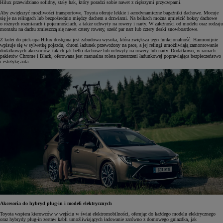
Hilux przewidziano solidny, stały hak, który poradzi sobie nawet z cięższymi przyczepami.
Aby zwiększyć możliwości transportowe, Toyota oferuje lekkie i aerodynamiczne bagażniki dachowe. Mocuje
się je na relingach lub bezpośrednio między dachem a drzwiami. Na belkach można umieścić boksy dachowe
o różnych rozmiarach i pojemnościach, a także uchwyty na rowery i narty. W zależności od modelu oraz rodzaju
montażu na dachu zmieszczą się nawet cztery rowery, sześć par nart lub cztery deski snowboardowe.
Z kolei do pick-upa Hilux dostępna jest zabudowa wysoka, która zwiększa jego funkcjonalność. Harmonijnie
wpisuje się w sylwetkę pojazdu, chroni ładunek przewożony na pace, a jej relingi umożliwiają zamontowanie
dodatkowych akcesoriów, takich jak belki dachowe lub uchwyty na rowery lub narty. Dodatkowo, w ramach
pakietów Chrome i Black, oferowana jest manualna roleta przestrzeni ładunkowej poprawiająca bezpieczeństwo
i estetykę auta.
Akcesoria do hybryd plug-in i modeli elektrycznych
Toyota wspiera kierowców w wejściu w świat elektromobilności, oferując do każdego modelu elektrycznego
oraz hybrydy plug-in zestaw kabli umożliwiających ładowanie zarówno z domowego gniazdka, jak