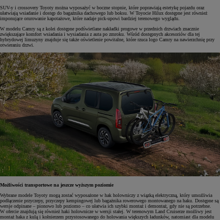
SUV-y i crossovery Toyoty można wyposażyć w boczne stopnie, które poprawiają estetykę pojazdu oraz
ułatwiają wsiadanie i dostęp do bagażnika dachowego lub boksu. W Toyocie Hilux dostępne jest również
imponujące orurowanie kapotażowe, które nadaje pick-upowi bardziej terenowego wyglądu.
W modelu Camry są z kolei dostępne podświetlane nakładki progowe w przednich drzwiach znacznie
zwiększające komfort wsiadania i wysiadania z auta po zmroku. Wśród dostępnych akcesoriów dla tej
hybrydowej limuzyny znajduje się także oświetlenie powitalne, które rzuca logo Camry na nawierzchnię przy
otwieraniu drzwi.
Możliwości transportowe na jeszcze wyższym poziomie
Wybrane modele Toyoty mogą zostać wyposażone w hak holowniczy z wiązką elektryczną, który umożliwia
podłączenie przyczepy, przyczepy kempingowej lub bagażnika rowerowego montowanego na haku. Dostępne są
wersje odpinane – pionowo lub poziomo – co ułatwia ich szybki montaż i demontaż, gdy nie są potrzebne.
W ofercie znajdują się również haki holownicze w wersji stałej. W terenowym Land Cruiserze możliwy jest
montaż haka z kulą i kołnierzem przystosowanego do holowania większych ładunków, natomiast dla modelu