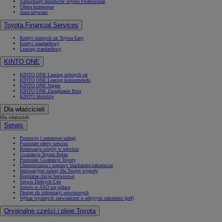
Samochody dostawcze Toyota Professional
Oferta biznesowa
Auta używane
Toyota Financial Services
Kredyt niższych rat Toyota Easy
Kredyt standardowy
Leasing standardowy
KINTO ONE
KINTO ONE Leasing niższych rat
KINTO ONE Leasing konsumencki
KINTO ONE Najem
KINTO ONE Zarządzanie flotą
KINTO Mobility
Dla właścicieli
Dla właścicieli
Serwis
Promocje i sezonowe usługi
Pozostałe oferty serwisu
Rezerwacja wizyty w serwisie
Gwarancja Toyota Relax
Pozostałe Gwarancje Toyoty
Ubezpieczenia i naprawy blacharsko-lakiernicze
Innowacyjne usługi dla Twojej wygody
Bezpłatne Akcje Serwisowe
Serwis Dobrych Cen
Serwis w ASO się opłaca
Dostęp do informacji serwisowych
Wykaz wydanych zaświadczeń o odbytym szkoleniu (pdf)
Oryginalne części i oleje Toyota