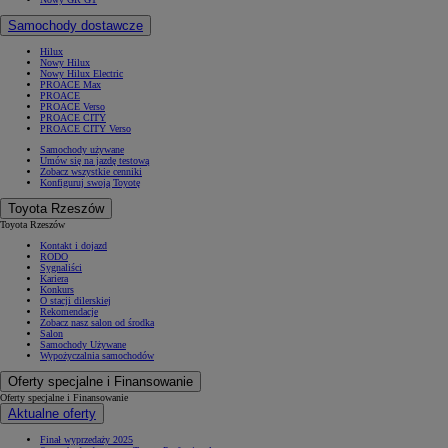
Samochody dostawcze
Hilux
Nowy Hilux
Nowy Hilux Electric
PROACE Max
PROACE
PROACE Verso
PROACE CITY
PROACE CITY Verso
Samochody używane
Umów się na jazdę testową
Zobacz wszystkie cenniki
Konfiguruj swoją Toyotę
Toyota Rzeszów
Toyota Rzeszów
Kontakt i dojazd
RODO
Sygnaliści
Kariera
Konkurs
O stacji dilerskiej
Rekomendacje
Zobacz nasz salon od środka
Salon
Samochody Używane
Wypożyczalnia samochodów
Oferty specjalne i Finansowanie
Oferty specjalne i Finansowanie
Aktualne oferty
Finał wyprzedaży 2025