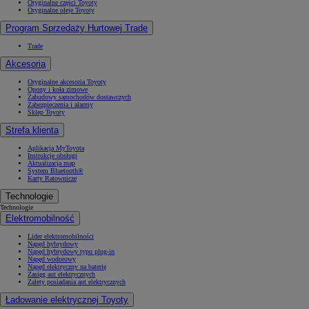
Oryginalne części Toyoty
Oryginalne oleje Toyoty
Program Sprzedaży Hurtowej Trade
Trade
Akcesoria
Oryginalne akcesoria Toyoty
Opony i koła zimowe
Zabudowy samochodów dostawczych
Zabezpieczenia i alarmy
Sklep Toyoty
Strefa klienta
Aplikacja MyToyota
Instrukcje obsługi
Aktualizacja map
System Bluetooth®
Karty Ratownicze
Technologie
Technologie
Elektromobilność
Lider elektromobilności
Napęd hybrydowy
Napęd hybrydowy typu plug-in
Napęd wodorowy
Napęd elektryczny na baterię
Zasięg aut elektrycznych
Zalety posiadania aut elektrycznych
Ładowanie elektrycznej Toyoty