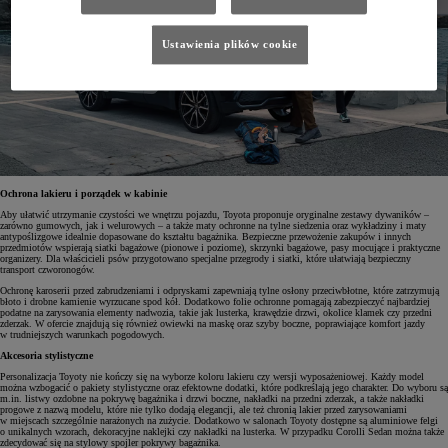
Ustawienia plików cookie
Ochrona lakieru i porządek w kabinie
Aby ułatwić utrzymanie czystości we wnętrzu pojazdu, Toyota proponuje oryginalne zestawy dywaników –
zarówno gumowych, jak i welurowych – a także maty ochronne na tylne siedzenia oraz wykładziny i maty
antypoślizgowe idealnie dopasowane do kształtu bagażnika. Bezpieczne przewożenie zakupów i innych
przedmiotów wspierają siatki bagażowe (pionowe i poziome), skrzynki bagażowe, pasy mocujące i praktyczne
organizery. Dla właścicieli psów przygotowano specjalne przegrody i siatki, które ułatwiają bezpieczny
transport czworonogów.
Ochronę karoserii przed zabrudzeniami i odpryskami zapewniają tylne osłony przeciwbłotne, które zatrzymują
błoto i drobne kamienie wyrzucane spod kół. Dodatkowo folie ochronne pomagają zabezpieczyć najbardziej
podatne na zarysowania elementy nadwozia, takie jak lusterka, krawędzie drzwi, okolice klamek czy przedni
zderzak. W ofercie znajdują się również owiewki na maskę oraz szyby boczne, poprawiające komfort jazdy
w trudniejszych warunkach pogodowych.
Akcesoria stylistyczne
Personalizacja Toyoty nie kończy się na wyborze koloru lakieru czy wersji wyposażeniowej. Każdy model
można wzbogacić o pakiety stylistyczne oraz efektowne dodatki, które podkreślają jego charakter. Do wyboru są
m.in. listwy ozdobne na pokrywę bagażnika i drzwi boczne, nakładki na przedni zderzak, a także nakładki
progowe z nazwą modelu, które nie tylko dodają elegancji, ale też chronią lakier przed zarysowaniami
w miejscach szczególnie narażonych na zużycie. Dodatkowo w salonach Toyoty dostępne są aluminiowe felgi
o unikalnych wzorach, dekoracyjne naklejki czy nakładki na lusterka. W przypadku Corolli Sedan można także
zdecydować się na stylowy spojler pokrywy bagażnika.