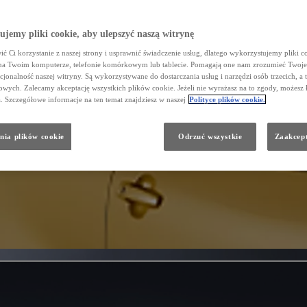
jemy pliki cookie, aby ulepszyć naszą witrynę
ć Ci korzystanie z naszej strony i usprawnić świadczenie usług, dlatego wykorzystujemy pliki co
na Twoim komputerze, telefonie komórkowym lub tablecie. Pomagają one nam zrozumieć Twoje 
cjonalność naszej witryny. Są wykorzystywane do dostarczania usług i narzędzi osób trzecich, a 
wych. Zalecamy akceptację wszystkich plików cookie. Jeżeli nie wyrażasz na to zgody, możesz 
a. Szczegółowe informacje na ten temat znajdziesz w naszej
Polityce plików cookie.
nia plików cookie
Odrzuć wszystkie
Zaakcept