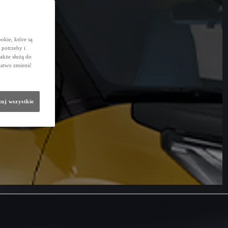
okie, które są
potrzeby i
także służą do
łatwo zmienić
uj wszystkie