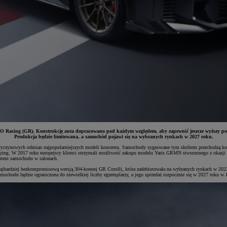
acing (GR). Konstrukcję auta dopracowano pod każdym względem, aby zapewnić jeszcze wyższy pozi
Produkcja będzie limitowana, a samochód pojawi się na wybranych rynkach w 2027 roku.
 wyczynowych odmian najpopularniejszych modeli koncernu. Samochody sygnowane tym skrótem przechodzą ko
ring. W 2017 roku europejscy klienci otrzymali możliwość zakupu modelu Yaris GRMN stworzonego z okazji 
biutem samochodu w salonach.
bardziej bezkompromisową wersją 304-konnej GR Corolli, która zadebiutowała na wybranych rynkach w 2022
hodu będzie ograniczona do niewielkiej liczby egzemplarzy, a jego sprzedaż rozpocznie się w 2027 roku w Ja