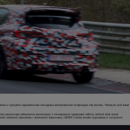
na w specjalnie zaprojektowane rozwiązania aerodynamiczne zwiększające siłę docisku. Należą do nich kanał
z tyłu zastosowano jednorurowe amortyzatory z wewnętrznymi sprężynami odbicia, których skok został
podnieść stabilność samochodu i skuteczność hamowania, GRMN Corolla została wyposażona w wyczynowe