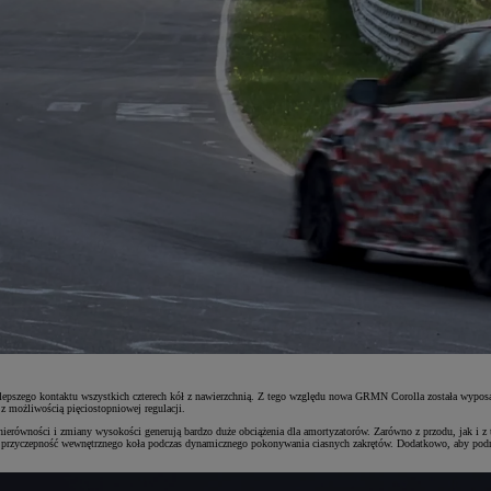
pszego kontaktu wszystkich czterech kół z nawierzchnią. Z tego względu nowa GRMN Corolla została wyposażo
z możliwością pięciostopniowej regulacji.
 nierówności i zmiany wysokości generują bardzo duże obciążenia dla amortyzatorów. Zarówno z przodu, jak i 
zyło przyczepność wewnętrznego koła podczas dynamicznego pokonywania ciasnych zakrętów. Dodatkowo, aby 