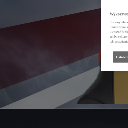
Wykorzystu
Chcemy ułatwi
umieszczane 
ulepszać funk
celów reklamo
ich ustawieni
Ustawie