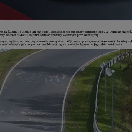
ch na świecie. To właśnie tam rozwijane i udoskonalane są samochody oznaczone logo GR. Obiekt zajmuje równ
zący oznaczenie GRMN powinien spełniać standardy wyznaczane przez Nürburgring.
ymi prędkościami oraz przy wysokich przeciążeniach. W procesie opracowywania zawieszenia i charakterystyk
 zgromadzonych podczas prób na torze Nürburgring, co pozwoliło dopracować jego właściwości jezdne.