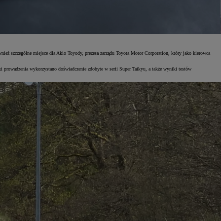
ież szczególne miejsce dla Akio Toyody, prezesa zarządu Toyota Motor Corporation, który jako kierowca
i prowadzenia wykorzystano doświadczenie zdobyte w serii Super Taikyu, a także wyniki testów