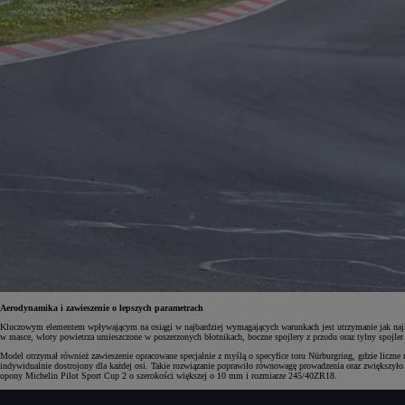
Aerodynamika i zawieszenie o lepszych parametrach
Kluczowym elementem wpływającym na osiągi w najbardziej wymagających warunkach jest utrzymanie jak najle
w masce, wloty powietrza umieszczone w poszerzonych błotnikach, boczne spojlery z przodu oraz tylny spojler 
Model otrzymał również zawieszenie opracowane specjalnie z myślą o specyfice toru Nürburgring, gdzie liczne
indywidualnie dostrojony dla każdej osi. Takie rozwiązanie poprawiło równowagę prowadzenia oraz zwięks
opony Michelin Pilot Sport Cup 2 o szerokości większej o 10 mm i rozmiarze 245/40ZR18.