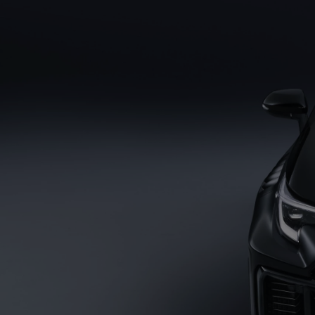
Od
105 300 zł
Corolla Hatchback
HYBRID