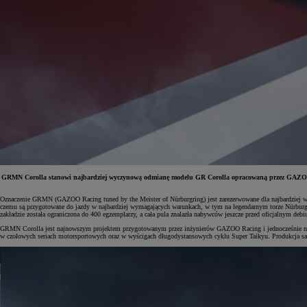
GRMN Corolla stanowi najbardziej wyczynową odmianę modelu GR Corolla opracowaną przez GAZOO R
Oznaczenie GRMN (GAZOO Racing tuned by the Meister of Nürburgring) jest zarezerwowane dla najbardziej
czemu są przygotowane do jazdy w najbardziej wymagających warunkach, w tym na legendarnym torze Nürburg
Od
81 900 zł
zakładzie została ograniczona do 400 egzemplarzy, a cała pula znalazła nabywców jeszcze przed oficjalnym de
GRMN Corolla jest najnowszym projektem przygotowanym przez inżynierów GAZOO Racing i jednocześnie naj
Yaris Cross
w czołowych seriach motorsportowych oraz w wyścigach długodystansowych cyklu Super Taikyu. Produkcja samoc
HYBRID