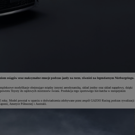
om osiągów oraz maksymalne emocje podczas jazdy na torze, również na legendarnym Nürburgringu.
mpleksowe modyfikacje obejmujące między innymi aerodynamikę, układ jezdny oraz układ napędowy, dzięki
powrotu Toyoty do rajdowych mistrzostw świata. Produkcja tego sportowego hot-hatcha w europejskim
 roku. Model powstał w oparciu o doświadczenia zdobywane przez zespół GAZOO Racing podczas rywalizacji
ponii, Ameryce Północnej i Australii.