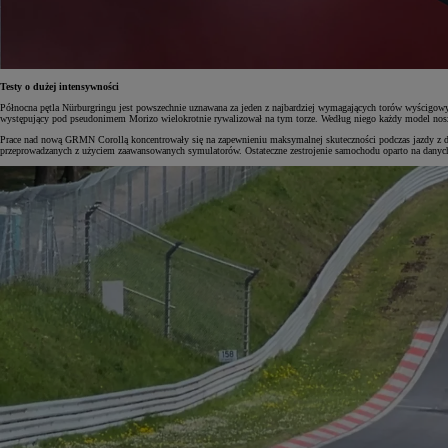
Testy o dużej intensywności
Północna pętla Nürburgringu jest powszechnie uznawana za jeden z najbardziej wymagających torów wyścigowy
występujący pod pseudonimem Morizo wielokrotnie rywalizował na tym torze. Według niego każdy model nos
Prace nad nową GRMN Corollą koncentrowały się na zapewnieniu maksymalnej skuteczności podczas jazdy z duż
przeprowadzanych z użyciem zaawansowanych symulatorów. Ostateczne zestrojenie samochodu oparto na danych