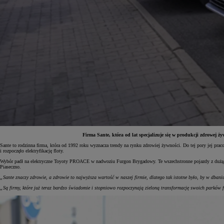
Firma Sante, która od lat specjalizuje się w produkcji zdrowej 
Sante to rodzinna firma, która od 1992 roku wyznacza trendy na rynku zdrowiej żywności. Do tej pory jej pr
i rozpoczęło elektryfikację floty.
Od
81 900 zł
Wybór padł na elektryczne Toyoty PROACE w nadwoziu Furgon Brygadowy. Te wszechstronne pojazdy z dużą pr
Piaseczno.
Yaris Cross
HYBRID
„Sante znaczy zdrowie, a zdrowie to najwyższa wartość w naszej firmie, dlatego tak istotne było, by w dbani
„Są firmy, które już teraz bardzo świadomie i stopniowo rozpoczynają zieloną transformację swoich parków 