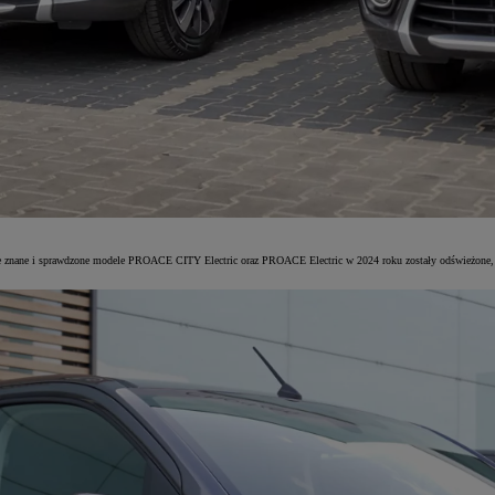
 znane i sprawdzone modele PROACE CITY Electric oraz PROACE Electric w 2024 roku zostały odświeżone, z