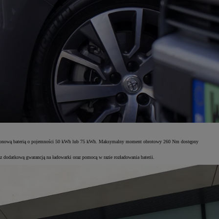
owo-jonową baterią o pojemności 50 kWh lub 75 kWh. Maksymalny moment obrotowy 260 Nm dostępny
 z dodatkową gwarancją na ładowarki oraz pomocą w razie rozładowania baterii.