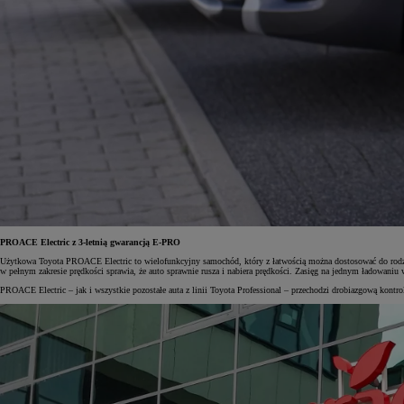
PROACE Electric z 3-letnią gwarancją E-PRO
Użytkowa Toyota PROACE Electric to wielofunkcyjny samochód, który z łatwością można dostosować do rodz
w pełnym zakresie prędkości sprawia, że auto sprawnie rusza i nabiera prędkości. Zasięg na jednym ładowan
PROACE Electric – jak i wszystkie pozostałe auta z linii Toyota Professional – przechodzi drobiazgową kontro