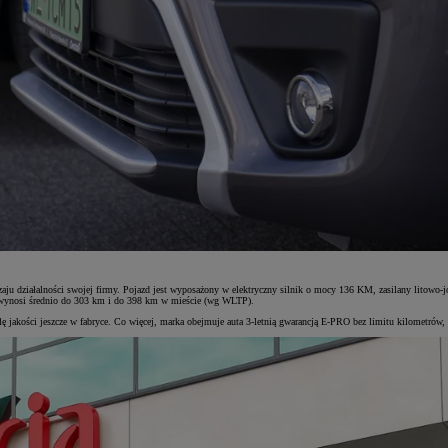
aju działalności swojej firmy. Pojazd jest wyposażony w elektryczny silnik o mocy 136 KM, zasilany lit
iu wynosi średnio do 303 km i do 398 km w mieście (wg WLTP).
lę jakości jeszcze w fabryce. Co więcej, marka obejmuje auta 3-letnią gwarancją E-PRO bez limitu kilometrów,