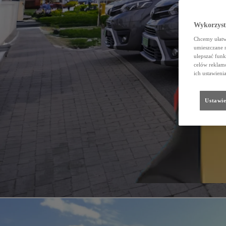
Wykorzystu
Chcemy ułatwi
umieszczane 
ulepszać funk
celów reklamo
ich ustawieni
Ustawie