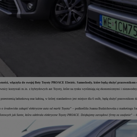
żywności, włączyła do swojej floty Toyoty PROACE Electric. Samochody, które będą służyć pracownikom 
acownicy korzystali m.in. z hybrydowych aut Toyoty, które na rynku wyróżniają się ekonomicznymi i niezawodn
zestrzenią ładunkową oraz kabiną, w której standardowo jest miejsce dla 6 osób, będą służyć pracownikom 
u o środowisko zakupić elektryczne auta od marki Toyota”
– podkreśliła Joanna Budzichowska z marketingu Sa
flotowych jak Sante, która odebrała elektryczne Toyoty PROACE. Dziękujemy zarządowi firmy za zaufanie”
– d