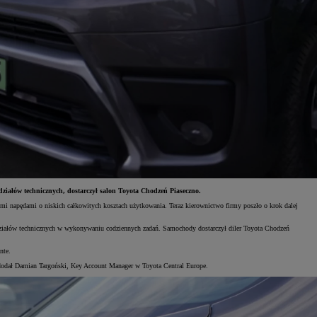
działów technicznych, dostarczył salon Toyota Chodzeń Piaseczno.
ymi napędami o niskich całkowitych kosztach użytkowania. Teraz kierownictwo firmy poszło o krok dalej
działów technicznych w wykonywaniu codziennych zadań. Samochody dostarczył diler Toyota Chodzeń
nte.
odał Damian Targoński, Key Account Manager w Toyota Central Europe.