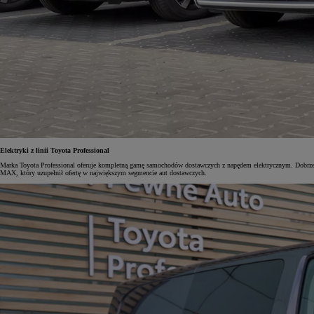
Od
105 300 zł
Corolla Hatchback
HYBRID
Elektryki z linii Toyota Professional
Marka Toyota Professional oferuje kompletną gamę samochodów dostawczych z napędem elektrycznym. Dobrze
MAX, który uzupełnił ofertę w największym segmencie aut dostawczych.