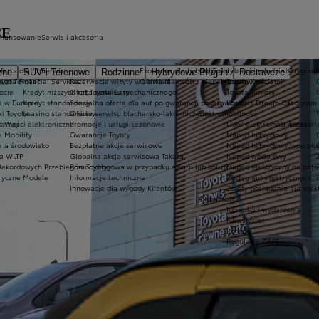
CE
inansowanie
Serwis i akcesoria
ferta dla firm
Serwis
Ekobonus dla hybryd Toyoty
Kluby dla dzieci i młodzieży
Oryginaln
zne
SUV i Terenowe
Rodzinne
Hybrydowe Plug-in
Dostawcze
ego Toyota?
oyota Financial Services
Rezerwacja wizyty w serwisie
Oferta dla osób z niepełnosprawnościami
Toyota Kids
ocie
Kredyt niższych rat Toyota Easy
Oferta serwisu mechanicznego
Toyota Juniors
a w Europie
Kredyt standardowy
Specjalna oferta dla aut po gwarancji podstawowej
Konkurs Dream Car
Program 
ki Toyoty
Leasing standardowy
Oferta serwisu blacharsko-lakierniczego
Elektromobilność
a Way
łatności elektroniczne
Promocje i usługi sezonowe
Lider elektromobilności
Akcesori
a Mobility
Gwarancje Toyoty
Napęd hybrydowy
a a środowisko
Bezpłatne akcje serwisowe
Napęd hybrydowy typu plu
a WLTP
Globalna akcja serwisowa Takata
Napęd wodorowy
Rekordowych Przebiegów Toyoty
Pomoc drogowa w przypadku awarii lub kolizji
Napęd elektryczny na bate
ryczne Modele
Informacje techniczne
Zasięg aut elektrycznych
Innowacje dla wygody Klientów
Zalety posiadania aut elek
Aktualności
Nowości i wydarzenia
Newsletter
Porady
Regulacje CAFE