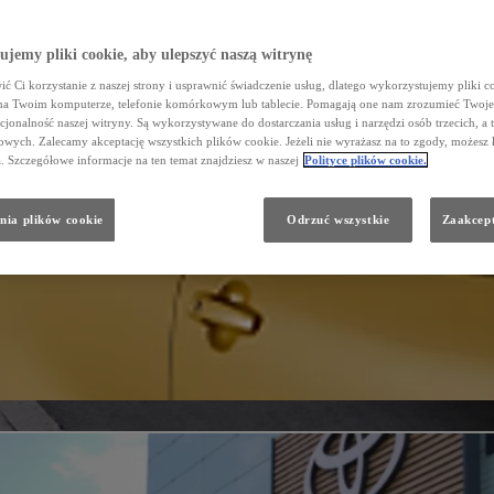
jemy pliki cookie, aby ulepszyć naszą witrynę
ć Ci korzystanie z naszej strony i usprawnić świadczenie usług, dlatego wykorzystujemy pliki co
na Twoim komputerze, telefonie komórkowym lub tablecie. Pomagają one nam zrozumieć Twoje 
cjonalność naszej witryny. Są wykorzystywane do dostarczania usług i narzędzi osób trzecich, a 
wych. Zalecamy akceptację wszystkich plików cookie. Jeżeli nie wyrażasz na to zgody, możesz 
a. Szczegółowe informacje na ten temat znajdziesz w naszej
Polityce plików cookie.
nia plików cookie
Odrzuć wszystkie
Zaakcept