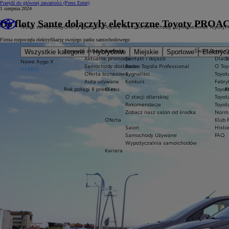
Przejdź do głównej zawartości
(Press Enter)
1 sierpnia 2024
Do floty Sante dołączyły elektryczne Toyoty PROA
Nowe samochody
Oferty specjalne
Toyota Rzeszów
Samochody używane
Świat Toyoty
F
Firma rozpoczęła elektryfikację swojego parku samochodowego
Sprawdź aktualne oferty
Kontakt
Świat Toyoty
O
Wszystkie kategorie
Hybrydowe
Miejskie
Sportowe
Elektryc
Aktualne promocje
Kontakt i dojazd
Dlacz
T
Nowe Aygo X
Samochody dostawcze Toyota Professional
Rodo
O Toy
HYBRID
Oferta biznesowa
Sygnaliści
Toyot
Auta używane
Konkurs
Fabry
Rok potęgi 8 premier
O nas
Toyot
P
O stacji dilerskiej
Toyot
Rekomendacje
Toyot
Zobacz nasz salon od środka
Norm
Oferta
Klub 
Salon
Histo
Samochody Używane
FAQ
Wypożyczalnia samoichodów
Kariera