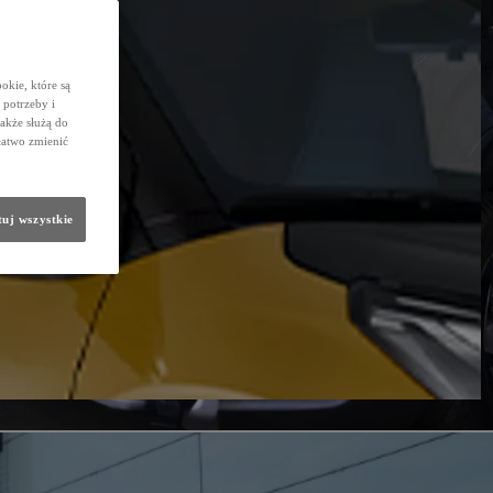
okie, które są
potrzeby i
także służą do
łatwo zmienić
uj wszystkie