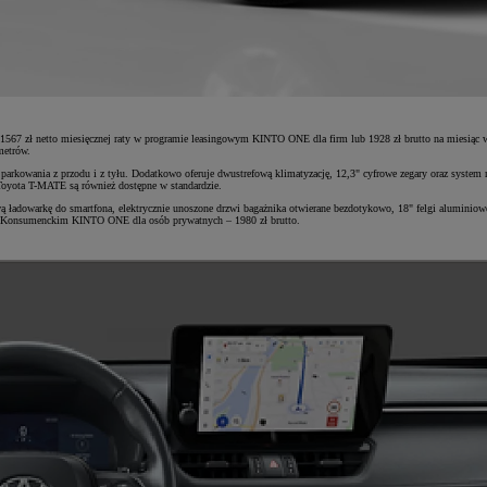
e 1567 zł netto miesięcznej raty w programie leasingowym KINTO ONE dla firm lub 1928 zł brutto na mies
metrów.
arkowania z przodu i z tyłu. Dodatkowo oferuje dwustrefową klimatyzację, 12,3" cyfrowe zegary oraz system
 Toyota T-MATE są również dostępne w standardzie.
ładowarkę do smartfona, elektrycznie unoszone drzwi bagażnika otwierane bezdotykowo, 18" felgi aluminiowe
gu Konsumenckim KINTO ONE dla osób prywatnych – 1980 zł brutto.