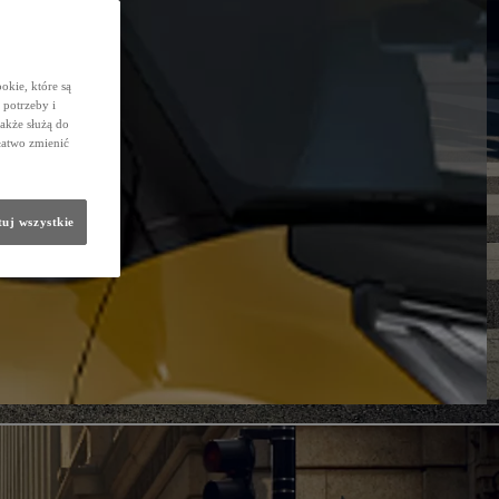
okie, które są
potrzeby i
także służą do
łatwo zmienić
uj wszystkie