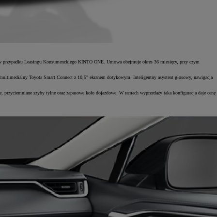
iąc w przypadku Leasingu Konsumenckiego KINTO ONE. Umowa obejmuje okres 36 miesięcy, przy czym
 multimedialny Toyota Smart Connect z 10,5" ekranem dotykowym. Inteligentny asystent głosowy, nawigacja
, przyciemniane szyby tylne oraz zapasowe koło dojazdowe. W ramach wyprzedaży taka konfiguracja daje cenę