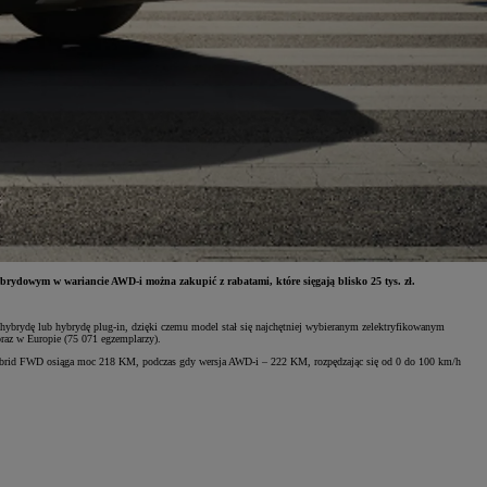
ybrydowym w wariancie AWD-i można zakupić z rabatami, które sięgają blisko 25 tys. zł.
ybrydę lub hybrydę plug-in, dzięki czemu model stał się najchętniej wybieranym zelektryfikowanym
az w Europie (75 071 egzemplarzy).
 Hybrid FWD osiąga moc 218 KM, podczas gdy wersja AWD-i – 222 KM, rozpędzając się od 0 do 100 km/h