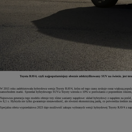
Toyota RAV4, czyli najpopularniejszy obecnie zelektryfikowany SUV na świecie, jest te
W 2015 roku zadebiutowała hybrydowa wersja Toyoty RAV4, która od tego czasu zyskuje coraz większą popula
Od
81 900 zł
samochodem marki. Sprzedaż hybrydowego SUV-a Toyoty wzrosła o 10% w porównaniu z poprzednim rokiem, a 
Najnowsza generacja tego modelu oferuje trzy różne warianty napędowe: układ hybrydowy z napędem na przó
Yaris Cross
w 8,1 s. Hybryda nie tylko gwarantuje niezawodność, ale również ekonomiczną jazdę, co potwierdza średnie zu
HYBRID
Specjalna oferta wyprzedażowa 2023 daje możliwość zakupu wybranych wersji hybrydowej Toyoty RAV4 z nap