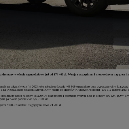
raz dostępny w ofercie wyprzedażowej już od 174 400 zł. Wersje z oszczędnym i niezawodnym napędem h
rność na całym świecie. W 2023 roku zakupiono łącznie 408 919 egzemplarzy auta wyposażonych w klasyczną h
największa liczba niskoemisyjnych RAV4 trafiła do klientów w Ameryce Północnej (236 512 egzemplarzy) or
d, inteligentny napęd na cztery koła AWD-i oraz potężną i oszczędną hybrydę plug-in o mocy 306 KM. RAV4
życie paliwa na poziomie od 5,6 l/100 km.
ędem AWD-i z rabatami sięgającymi nawet 24 700 zł.