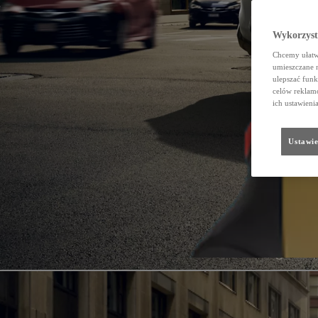
Wykorzystu
Chcemy ułatwi
umieszczane 
ulepszać funk
celów reklamo
ich ustawieni
Ustawie