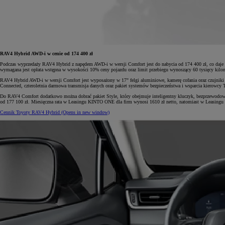
RAV4 Hybrid AWD-i w cenie od 174 400 zł
Podczas wyprzedaży RAV4 Hybrid z napędem AWD-i w wersji Comfort jest do nabycia od 174 400 zł, co daj
wymagana jest opłata wstępna w wysokości 10% ceny pojazdu oraz limit przebiegu wynoszący 60 tysięcy kilo
RAV4 Hybrid AWD-i w wersji Comfort jest wyposażony w 17" felgi aluminiowe, kamerę cofania oraz czujniki p
Connected, czteroletnia darmowa transmisja danych oraz pakiet systemów bezpieczeństwa i wsparcia kierowcy
Do RAV4 Comfort dodatkowo można dobrać pakiet Style, który obejmuje inteligentny kluczyk, bezprzewodową 
od 177 100 zł. Miesięczna rata w Leasingu KINTO ONE dla firm wynosi 1610 zł netto, natomiast w Leasin
Cennik Toyoty RAV4 Hybrid
(Opens in new window)