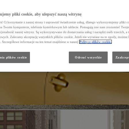
jemy pliki cookie, aby ulepszyć naszą witrynę
ć Ci korzystanie z naszej strony i usprawnić świadczenie usług, dlatego wykorzystujemy pliki co
na Twoim komputerze, telefonie komórkowym lub tablecie. Pomagają one nam zrozumieć Twoje 
cjonalność naszej witryny. Są wykorzystywane do dostarczania usług i narzędzi osób trzecich, a 
wych. Zalecamy akceptację wszystkich plików cookie. Jeżeli nie wyrażasz na to zgody, możesz 
a. Szczegółowe informacje na ten temat znajdziesz w naszej
Polityce plików cookie.
nia plików cookie
Odrzuć wszystkie
Zaakcept