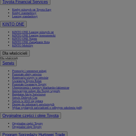
Toyota Financial Services
Kredyt niższych rat Toyota Easy
Kredyt standardowy
Leasing standardowy
KINTO ONE
KINTO ONE Leasing niższych rat
KINTO ONE Leasing konsumencki
KINTO ONE Najem
KINTO ONE Zarządzanie flotą
KINTO Mobility
Dla właścicieli
Dla właścicieli
Serwis
Promocje i sezonowe usługi
Pozostałe oferty serwisu
Rezerwacja wizyty w serwisie
Gwarancja Toyota Relax
Pozostałe Gwarancje Toyoty
Ubezpieczenia i naprawy blacharsko-lakiernicze
Innowacyjne usługi dla Twojej wygody
Bezpłatne Akcje Serwisowe
Serwis Dobrych Cen
Serwis w ASO się opłaca
Dostęp do informacji serwisowych
Wykaz wydanych zaświadczeń o odbytym szkoleniu (pdf)
Oryginalne części i oleje Toyota
Oryginalne części Toyoty
Oryginalne oleje Toyoty
Program Sprzedaży Hurtowej Trade