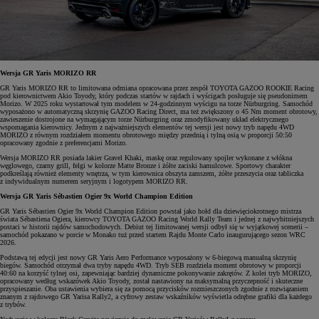
Wersja GR Yaris MORIZO RR
GR Yaris MORIZO RR to limitowana odmiana opracowana przez zespół TOYOTA GAZOO ROOKIE Racing
pod kierownictwem Akio Toyody, który podczas startów w rajdach i wyścigach posługuje się pseudonimem
Morizo. W 2025 roku wystartował tym modelem w 24-godzinnym wyścigu na torze Nürburgring. Samochód
wyposażono w automatyczną skrzynię GAZOO Racing Direct, ma też zwiększony o 45 Nm moment obrotowy,
zawieszenie dostrojone na wymagającym torze Nürburgring oraz zmodyfikowany układ elektrycznego
wspomagania kierownicy. Jednym z najważniejszych elementów tej wersji jest nowy tryb napędu 4WD
MORIZO z równym rozdziałem momentu obrotowego między przednią i tylną osią w proporcji 50:50
opracowany zgodnie z preferencjami Morizo.
Wersja MORIZO RR posiada lakier Gravel Khaki, maskę oraz regulowany spojler wykonane z włókna
węglowego, czarny grill, felgi w kolorze Matte Bronze i żółte zaciski hamulcowe. Sportowy charakter
podkreślają również elementy wnętrza, w tym kierownica obszyta zamszem, żółte przeszycia oraz tabliczka
z indywidualnym numerem seryjnym i logotypem MORIZO RR.
Wersja GR Yaris Sébastien Ogier 9x World Champion Edition
GR Yaris Sébastien Ogier 9x World Champion Edition powstał jako hołd dla dziewięciokrotnego mistrza
świata Sébastiena Ogiera, kierowcy TOYOTA GAZOO Racing World Rally Team i jednej z najwybitniejszych
postaci w historii rajdów samochodowych. Debiut tej limitowanej wersji odbył się w wyjątkowej scenerii –
samochód pokazano w porcie w Monako tuż przed startem Rajdu Monte Carlo inaugurującego sezon WRC
2026.
Podstawą tej edycji jest nowy GR Yaris Aero Performance wyposażony w 6-biegową manualną skrzynię
biegów. Samochód otrzymał dwa tryby napędu 4WD. Tryb SEB rozdziela moment obrotowy w proporcji
40:60 na korzyść tylnej osi, zapewniając bardziej dynamiczne pokonywanie zakrętów. Z kolei tryb MORIZO,
opracowany według wskazówek Akio Toyody, został nastawiony na maksymalną przyczepność i skuteczne
przyspieszanie. Oba ustawienia wybiera się za pomocą przycisków rozmieszczonych zgodnie z rozwiązaniem
znanym z rajdowego GR Yarisa Rally2, a cyfrowy zestaw wskaźników wyświetla odrębne grafiki dla każdego
z trybów.