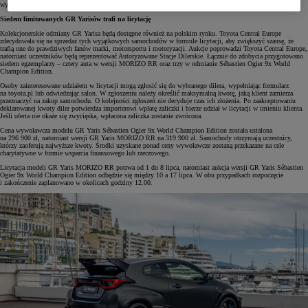
wyprodukowana w liczbie 200 sztuk.
Siedem limitowanych GR Yarisów trafi na licytację
Kolekcjonerskie odmiany GR Yarisa będą dostępne również na polskim rynku. Toyota Central Europe
zdecydowała się na sprzedaż tych wyjątkowych samochodów w formule licytacji, aby zwiększyć szansę, że
trafią one do prawdziwych fanów marki, motorsportu i motoryzacji. Aukcje poprowadzi Toyota Central Europe,
natomiast uczestników będą reprezentować Autoryzowane Stacje Dilerskie. Łącznie do zdobycia przygotowano
siedem egzemplarzy – cztery auta w wersji MORIZO RR oraz trzy w odmianie Sébastien Ogier 9x World
Champion Edition.
Osoby zainteresowane udziałem w licytacji mogą zgłosić się do wybranego dilera, wypełniając formularz
na toyota.pl lub odwiedzając salon. W zgłoszeniu należy określić maksymalną kwotę, jaką klient zamierza
przeznaczyć na zakup samochodu. O kolejności zgłoszeń nie decyduje czas ich złożenia. Po zaakceptowaniu
deklarowanej kwoty diler potwierdza importerowi wpłatę zaliczki i bierze udział w licytacji w imieniu klienta.
Jeśli oferta nie okaże się zwycięska, wpłacona zaliczka zostanie zwrócona.
Cena wywoławcza modelu GR Yaris Sébastien Ogier 9x World Champion Edition została ustalona
na 296 900 zł, natomiast wersji GR Yaris MORIZO RR na 319 900 zł. Samochody otrzymają uczestnicy,
którzy zaoferują najwyższe kwoty. Środki uzyskane ponad ceny wywoławcze zostaną przekazane na cele
charytatywne w formie wsparcia finansowego lub rzeczowego.
Licytacja modeli GR Yaris MORIZO RR potrwa od 1 do 8 lipca, natomiast aukcja wersji GR Yaris Sébastien
Ogier 9x World Champion Edition odbędzie się między 10 a 17 lipca. W obu przypadkach rozpoczęcie
i zakończenie zaplanowano w okolicach godziny 12.00.