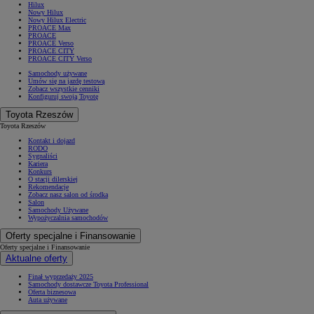
Hilux
Nowy Hilux
Nowy Hilux Electric
PROACE Max
PROACE
PROACE Verso
PROACE CITY
PROACE CITY Verso
Samochody używane
Umów się na jazdę testową
Zobacz wszystkie cenniki
Konfiguruj swoją Toyotę
Toyota Rzeszów
Toyota Rzeszów
Kontakt i dojazd
RODO
Sygnaliści
Kariera
Konkurs
O stacji dilerskiej
Rekomendacje
Zobacz nasz salon od środka
Salon
Samochody Używane
Wypożyczalnia samochodów
Oferty specjalne i Finansowanie
Oferty specjalne i Finansowanie
Aktualne oferty
Finał wyprzedaży 2025
Samochody dostawcze Toyota Professional
Oferta biznesowa
Auta używane