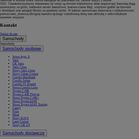
Nadwozie w kolorze Black Gravite nawiązuje do malowania GR Yarisów Rally1 z sezonu
2025. Charakterystycznymi elementami tej wersji są również trójkolorowy detal inspirowany francuską flagą
umieszczony na grillu, niebieskie zaciski hamulcowe, matowo-czarne felgi, winylowe grafiki na drzwiach
i błotnikach oraz autograf Morizo na przedniej szybie. W kabinie zastosowano kierownicę z trójkolorowymi
przeszyciami, pionową dźwignię hamulca ręcznego wykończoną skórą oraz tabliczkę z indywidualnym
numerem seryjnym.
Kontakt
Napisz do nas
Samochody
Samochody
Samochody osobowe
Nowe Aygo X
Yaris
GR Yaris
Yaris Cross
Nowy Yaris Cross
Nowy Urban Cruiser
Corolla Hatchback
Corolla Sedan
Corolla TS Kombi
Nowa Corolla Cross
Toyota C-HR
Toyota C-HR Plug-in
Nowa Toyota C-HR+
Nowa Toyota bZ4X
Nowa Toyota bZ4X Touring
Camry
Prius
Mirai
Nowy RAV4
Land Cruiser
Nowy GR GT
Samochody dostawcze