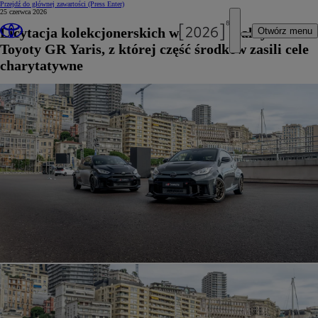
Przejdź do głównej zawartości
(Press Enter)
25 czerwca 2026
Licytacja kolekcjonerskich wersji specjalnych
Otwórz menu
Toyoty GR Yaris, z której część środków zasili cele
charytatywne