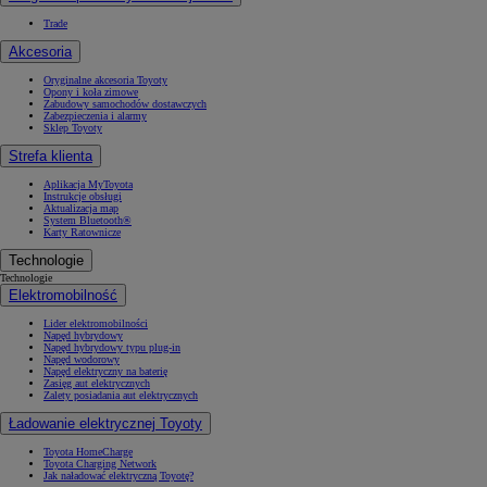
Trade
Akcesoria
Oryginalne akcesoria Toyoty
Opony i koła zimowe
Zabudowy samochodów dostawczych
Zabezpieczenia i alarmy
Sklep Toyoty
Strefa klienta
Aplikacja MyToyota
Instrukcje obsługi
Aktualizacja map
System Bluetooth®
Karty Ratownicze
Technologie
Technologie
Elektromobilność
Lider elektromobilności
Napęd hybrydowy
Napęd hybrydowy typu plug-in
Napęd wodorowy
Napęd elektryczny na baterię
Zasięg aut elektrycznych
Zalety posiadania aut elektrycznych
Ładowanie elektrycznej Toyoty
Toyota HomeCharge
Toyota Charging Network
Jak naładować elektryczną Toyotę?