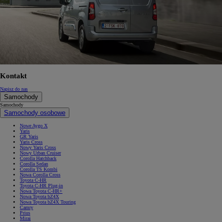
Kontakt
Napisz do nas
Samochody
Samochody
Samochody osobowe
Nowe Aygo X
Yaris
GR Yaris
Yaris Cross
Nowy Yaris Cross
Nowy Urban Cruiser
Corolla Hatchback
Corolla Sedan
Corolla TS Kombi
Nowa Corolla Cross
Toyota C-HR
Toyota C-HR Plug-in
Nowa Toyota C-HR+
Nowa Toyota bZ4X
Nowa Toyota bZ4X Touring
Camry
Prius
Mirai