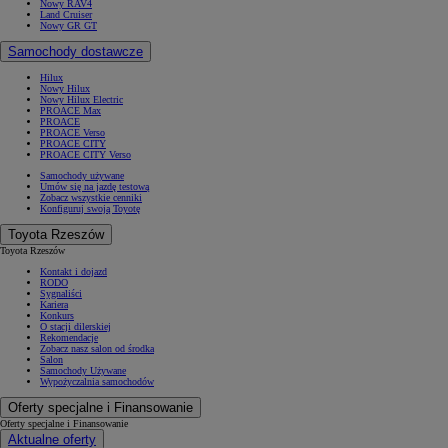
Nowy RAV4
Land Cruiser
Nowy GR GT
Samochody dostawcze
Hilux
Nowy Hilux
Nowy Hilux Electric
PROACE Max
PROACE
PROACE Verso
PROACE CITY
PROACE CITY Verso
Samochody używane
Umów się na jazdę testową
Zobacz wszystkie cenniki
Konfiguruj swoją Toyotę
Toyota Rzeszów
Toyota Rzeszów
Kontakt i dojazd
RODO
Sygnaliści
Kariera
Konkurs
O stacji dilerskiej
Rekomendacje
Zobacz nasz salon od środka
Salon
Samochody Używane
Wypożyczalnia samochodów
Oferty specjalne i Finansowanie
Oferty specjalne i Finansowanie
Aktualne oferty