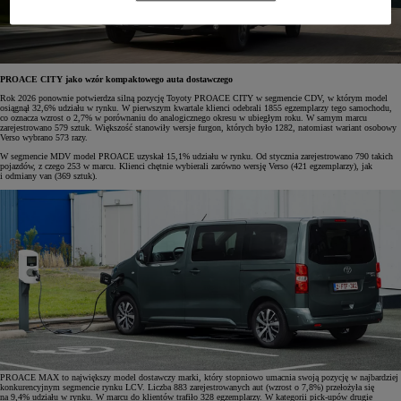
PROACE CITY jako wzór kompaktowego auta dostawczego
Rok 2026 ponownie potwierdza silną pozycję Toyoty PROACE CITY w segmencie CDV, w którym model
osiągnął 32,6% udziału w rynku. W pierwszym kwartale klienci odebrali 1855 egzemplarzy tego samochodu,
co oznacza wzrost o 2,7% w porównaniu do analogicznego okresu w ubiegłym roku. W samym marcu
zarejestrowano 579 sztuk. Większość stanowiły wersje furgon, których było 1282, natomiast wariant osobowy
Verso wybrano 573 razy.
W segmencie MDV model PROACE uzyskał 15,1% udziału w rynku. Od stycznia zarejestrowano 790 takich
pojazdów, z czego 253 w marcu. Klienci chętnie wybierali zarówno wersję Verso (421 egzemplarzy), jak
i odmiany van (369 sztuk).
PROACE MAX to największy model dostawczy marki, który stopniowo umacnia swoją pozycję w najbardziej
konkurencyjnym segmencie rynku LCV. Liczba 883 zarejestrowanych aut (wzrost o 7,8%) przełożyła się
na 9,4% udziału w rynku. W marcu do klientów trafiło 328 egzemplarzy. W kategorii pick-upów drugie