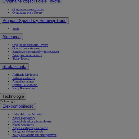
Oryginalne części i oleje Toyota
Oryginalne części Toyoty
Oryginalne oleje Toyoty
Program Sprzedaży Hurtowej Trade
Trade
Akcesoria
Oryginalne akcesoria Toyoty
Opony i koła zimowe
Zabudowy samochodów dostawczych
Zabezpieczenia i alarmy
Sklep Toyoty
Strefa klienta
Aplikacja MyToyota
Instrukcje obsługi
Aktualizacja map
System Bluetooth®
Karty Ratownicze
Technologie
Technologie
Elektromobilność
Lider elektromobilności
Napęd hybrydowy
Napęd hybrydowy typu plug-in
Napęd wodorowy
Napęd elektryczny na baterię
Zasięg aut elektrycznych
Zalety posiadania aut elektrycznych