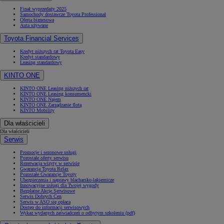
Finał wyprzedaży 2025
Samochody dostawcze Toyota Professional
Oferta biznesowa
Auta używane
Toyota Financial Services
Kredyt niższych rat Toyota Easy
Kredyt standardowy
Leasing standardowy
KINTO ONE
KINTO ONE Leasing niższych rat
KINTO ONE Leasing konsumencki
KINTO ONE Najem
KINTO ONE Zarządzanie flotą
KINTO Mobility
Dla właścicieli
Dla właścicieli
Serwis
Promocje i sezonowe usługi
Pozostałe oferty serwisu
Rezerwacja wizyty w serwisie
Gwarancja Toyota Relax
Pozostałe Gwarancje Toyoty
Ubezpieczenia i naprawy blacharsko-lakiernicze
Innowacyjne usługi dla Twojej wygody
Bezpłatne Akcje Serwisowe
Serwis Dobrych Cen
Serwis w ASO się opłaca
Dostęp do informacji serwisowych
Wykaz wydanych zaświadczeń o odbytym szkoleniu (pdf)