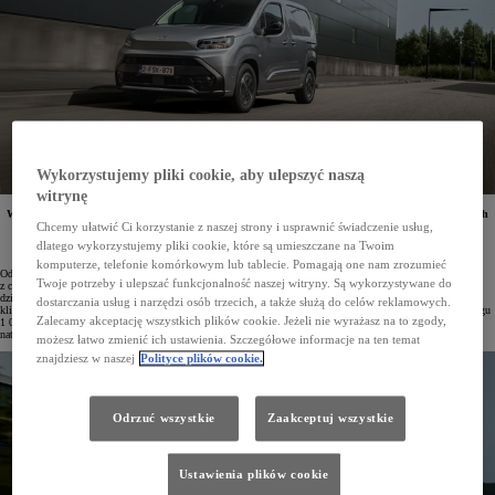
Wykorzystujemy pliki cookie, aby ulepszyć naszą
witrynę
W pierwszym kwartale 2026 roku zarejestrowano łącznie 3689 samochodów osobowych i dostawczych
Toyota Professional. W pierwszej dziesiątce najpopularniejszych modeli rynku LCV za ten okres
Chcemy ułatwić Ci korzystanie z naszej strony i usprawnić świadczenie usług,
znalazły się dwa pojazdy marki. Model PROACE CITY okazał się wyraźnym liderem w segmencie
dlatego wykorzystujemy pliki cookie, które są umieszczane na Twoim
CDV. Toyota osiągnęła również dominującą pozycję w kategorii elektrycznych vanów.
komputerze, telefonie komórkowym lub tablecie. Pomagają one nam zrozumieć
Od stycznia do marca klienci zarejestrowali 3689 pojazdów osobowych i dostawczych Toyota Professional,
Twoje potrzeby i ulepszać funkcjonalność naszej witryny. Są wykorzystywane do
z czego 1251 przypadło tylko na marzec. Po zakończeniu kwartału dwa modele znalazły się w czołowej
dziesiątce najczęściej wybieranych aut w segmencie LCV w Polsce, co potwierdza duże zainteresowanie
dostarczania usług i narzędzi osób trzecich, a także służą do celów reklamowych.
klientów wszechstronnymi dostawczakami z niespotykaną na rynku Gwarancją PRO na 3 lata lub do przebiegu
Zalecamy akceptację wszystkich plików cookie. Jeżeli nie wyrażasz na to zgody,
1 000 000 km. Drugie miejsce w zestawieniu zajął model PROACE CITY z wynikiem 1855 egzemplarzy,
natomiast na dziesiątej pozycji uplasował się PROACE MAX, którego zarejestrowano 883 sztuki.
możesz łatwo zmienić ich ustawienia. Szczegółowe informacje na ten temat
znajdziesz w naszej
Polityce plików cookie.
Odrzuć wszystkie
Zaakceptuj wszystkie
Ustawienia plików cookie