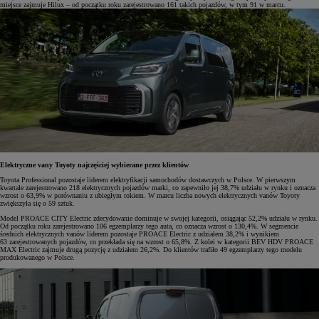
miejsce zajmuje Hilux – od początku roku zarejestrowano 161 takich pojazdów, w tym 91 w marcu.
Elektryczne vany Toyoty najczęściej wybierane przez klientów
Toyota Professional pozostaje liderem elektryfikacji samochodów dostawczych w Polsce. W pierwszym
kwartale zarejestrowano 218 elektrycznych pojazdów marki, co zapewniło jej 38,7% udziału w rynku i oznacza
wzrost o 63,9% w porównaniu z ubiegłym rokiem. W marcu liczba nowych elektrycznych vanów Toyoty
zwiększyła się o 59 sztuk.
Model PROACE CITY Electric zdecydowanie dominuje w swojej kategorii, osiągając 52,2% udziału w rynku.
Od początku roku zarejestrowano 106 egzemplarzy tego auta, co oznacza wzrost o 130,4%. W segmencie
średnich elektrycznych vanów liderem pozostaje PROACE Electric z udziałem 38,2% i wynikiem
63 zarejestrowanych pojazdów, co przekłada się na wzrost o 65,8%. Z kolei w kategorii BEV HDV PROACE
MAX Electric zajmuje drugą pozycję z udziałem 26,2%. Do klientów trafiło 49 egzemplarzy tego modelu
produkowanego w Polsce.