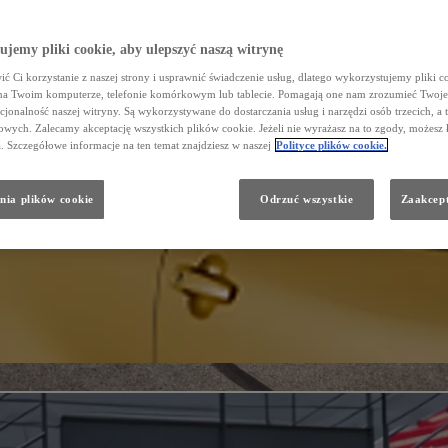
jemy pliki cookie, aby ulepszyć naszą witrynę
ć Ci korzystanie z naszej strony i usprawnić świadczenie usług, dlatego wykorzystujemy pliki co
na Twoim komputerze, telefonie komórkowym lub tablecie. Pomagają one nam zrozumieć Twoje 
cjonalność naszej witryny. Są wykorzystywane do dostarczania usług i narzędzi osób trzecich, a 
wych. Zalecamy akceptację wszystkich plików cookie. Jeżeli nie wyrażasz na to zgody, możesz 
a. Szczegółowe informacje na ten temat znajdziesz w naszej
Polityce plików cookie.
nia plików cookie
Odrzuć wszystkie
Zaakcept