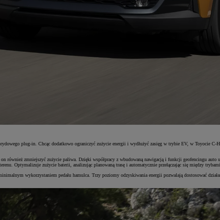
rydowego plug-in. Chcąc dodatkowo ograniczyć zużycie energii i wydłużyć zasięg w trybie EV, w Toyocie C-H
 on również zmniejszyć zużycie paliwa. Dzięki współpracy z wbudowaną nawigacją i funkcji geofencingu auto 
terenu. Optymalizuje zużycie baterii, analizując planowaną trasę i automatycznie przełączając się między tryb
z minimalnym wykorzystaniem pedału hamulca. Trzy poziomy odzyskiwania energii pozwalają dostosować dział