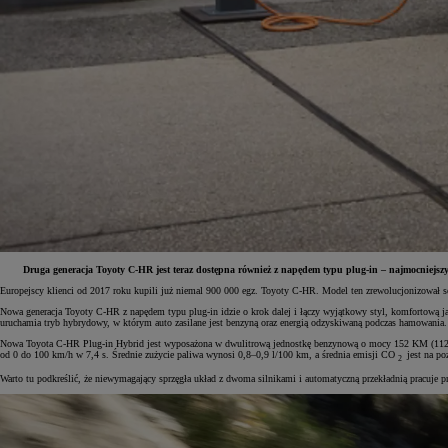
Druga generacja Toyoty C-HR jest teraz dostępna również z napędem typu plug-in – najmocniejszy
Europejscy klienci od 2017 roku kupili już niemal 900 000 egz. Toyoty C-HR. Model ten zrewolucjonizował 
Od
81 900 zł
Nowa generacja Toyoty C-HR z napędem typu plug-in idzie o krok dalej i łączy wyjątkowy styl, komfortową 
uruchamia tryb hybrydowy, w którym auto zasilane jest benzyną oraz energią odzyskiwaną podczas hamowania.
Yaris Cross
Nowa Toyota C-HR Plug-in Hybrid jest wyposażona w dwulitrową jednostkę benzynową o mocy 152 KM (112 k
HYBRID
od 0 do 100 km/h w 7,4 s. Średnie zużycie paliwa wynosi 0,8–0,9 l/100 km, a średnia emisji CO
jest na p
2
Warto tu podkreślić, że niewymagający sprzęgła układ z dwoma silnikami i automatyczną przekładnią pracuje 