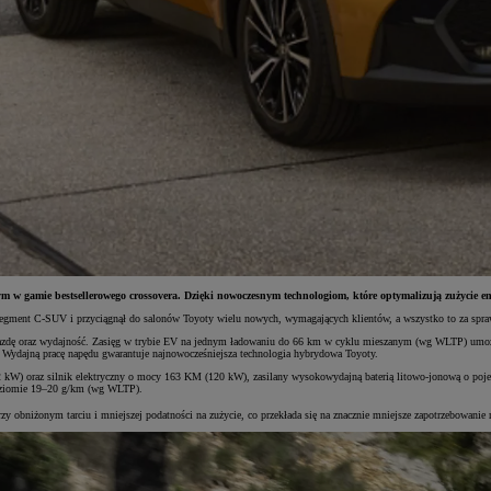
m w gamie bestsellerowego crossovera. Dzięki nowoczesnym technologiom, które optymalizują zużycie ene
segment C-SUV i przyciągnął do salonów Toyoty wielu nowych, wymagających klientów, a wszystko to za spraw
jazdę oraz wydajność. Zasięg w trybie EV na jednym ładowaniu do 66 km w cyklu mieszanym (wg WLTP) umożliw
 Wydajną pracę napędu gwarantuje najnowocześniejsza technologia hybrydowa Toyoty.
W) oraz silnik elektryczny o mocy 163 KM (120 kW), zasilany wysokowydajną baterią litowo-jonową o poje
oziomie 19–20 g/km (wg WLTP).
przy obniżonym tarciu i mniejszej podatności na zużycie, co przekłada się na znacznie mniejsze zapotrzebow