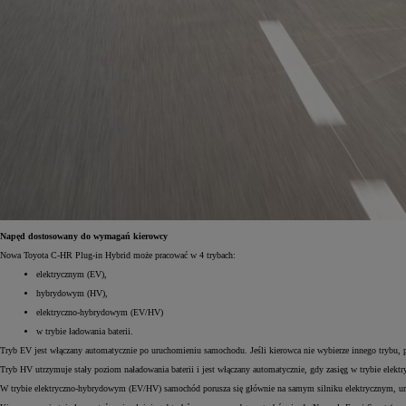
Od
105 300 zł
Corolla Hatchback
HYBRID
Napęd dostosowany do wymagań kierowcy
Nowa Toyota C-HR Plug-in Hybrid może pracować w 4 trybach:
elektrycznym (EV),
hybrydowym (HV),
elektryczno-hybrydowym (EV/HV)
w trybie ładowania baterii.
Tryb EV jest włączany automatycznie po uruchomieniu samochodu. Jeśli kierowca nie wybierze innego trybu, po
Tryb HV utrzymuje stały poziom naładowania baterii i jest włączany automatycznie, gdy zasięg w trybie elekt
W trybie elektryczno-hybrydowym (EV/HV) samochód porusza się głównie na samym silniku elektrycznym, uruc