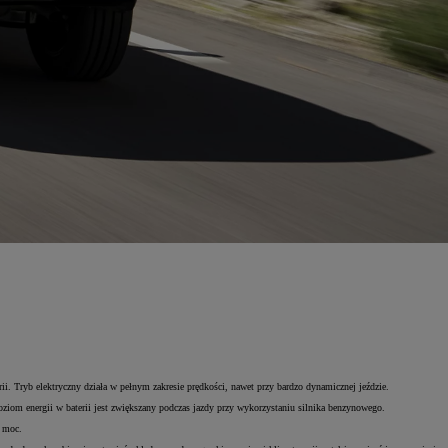
i. Tryb elektryczny działa w pełnym zakresie prędkości, nawet przy bardzo dynamicznej jeździe.
ziom energii w baterii jest zwiększany podczas jazdy przy wykorzystaniu silnika benzynowego.
a moc.