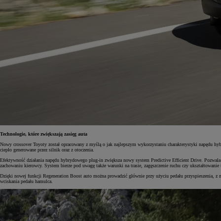
Technologie, które zwiększają zasięg auta
Nowy crossover Toyoty został opracowany z myślą o jak najlepszym wykorzystaniu charakterystyki napędu hyb
ciepło generowane przez silnik oraz z otoczenia.
Efektywność działania napędu hybrydowego plug-in zwiększa nowy system Predictive Efficient Drive. Pozwala
zachowaniu kierowcy. System bierze pod uwagę także warunki na trasie, zagęszczenie ruchu czy ukształtowanie 
Dzięki nowej funkcji Regeneration Boost auto można prowadzić głównie przy użyciu pedału przyspieszenia, 
wciskania pedału hamulca.