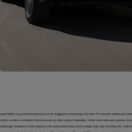
jazd będzie się poruszał bezemisyjnie aż do osiągnięcia minimalnego dla trybu EV poziomu naładowania bateri
rycznym zostanie wyczerpany. Kierowca może go także włączyć manualnie. Wybór trybu ładowania sprawia, że po
hamiając dodatkowo silnik spalinowy dla zoptymalizowania zużycia energii tylko gdy potrzebna jest większ