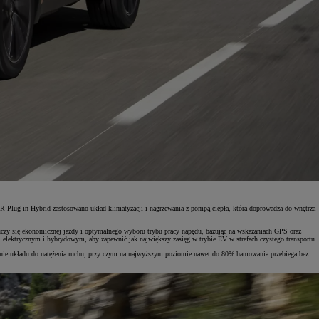
R Plug-in Hybrid zastosowano układ klimatyzacji i nagrzewania z pompą ciepła, która doprowadza do wnętrza
uczy się ekonomicznej jazdy i optymalnego wyboru trybu pracy napędu, bazując na wskazaniach GPS oraz
ami elektrycznym i hybrydowym, aby zapewnić jak największy zasięg w trybie EV w strefach czystego transportu.
anie układu do natężenia ruchu, przy czym na najwyższym poziomie nawet do 80% hamowania przebiega bez