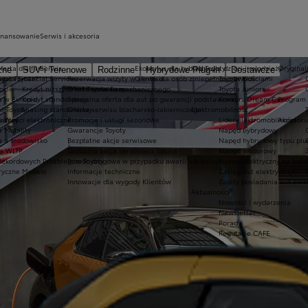
inansowanie
Serwis i akcesoria
ferta dla firm
Serwis
Ekobonus dla hybryd Toyoty
Kluby dla dzieci i młodzieży
Oryginaln
zne
SUV i Terenowe
Rodzinne
Hybrydowe Plug-in
Dostawcze
ego Toyota?
oyota Financial Services
Rezerwacja wizyty w serwisie
Oferta dla osób z niepełnosprawnościami
Toyota Kids
ocie
Kredyt niższych rat Toyota Easy
Oferta serwisu mechanicznego
Toyota Juniors
a w Europie
Kredyt standardowy
Specjalna oferta dla aut po gwarancji podstawowej
Konkurs Dream Car
Program 
ki Toyoty
Leasing standardowy
Oferta serwisu blacharsko-lakierniczego
Elektromobilność
a Way
łatności elektroniczne
Promocje i usługi sezonowe
Lider elektromobilności
Akcesori
a Mobility
Gwarancje Toyoty
Napęd hybrydowy
a a środowisko
Bezpłatne akcje serwisowe
Napęd hybrydowy typu plu
a WLTP
Globalna akcja serwisowa Takata
Napęd wodorowy
Rekordowych Przebiegów Toyoty
Pomoc drogowa w przypadku awarii lub kolizji
Napęd elektryczny na bate
ryczne Modele
Informacje techniczne
Zasięg aut elektrycznych
Innowacje dla wygody Klientów
Zalety posiadania aut elek
Aktualności
Nowości i wydarzenia
Newsletter
Porady
Regulacje CAFE