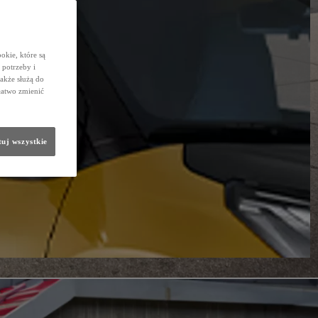
okie, które są
potrzeby i
także służą do
łatwo zmienić
uj wszystkie