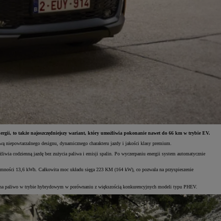
rgii, to także najoszczędniejszy wariant, który umożliwia pokonanie nawet do 66 km w trybie EV.
ą niepowtarzalnego designu, dynamicznego charakteru jazdy i jakości klasy premium.
ia codzienną jazdę bez zużycia paliwa i emisji spalin. Po wyczerpaniu energii system automatycznie
mności 13,6 kWh. Całkowita moc układu sięga 223 KM (164 kW), co pozwala na przyspieszenie
anie na paliwo w trybie hybrydowym w porównaniu z większością konkurencyjnych modeli typu PHEV.