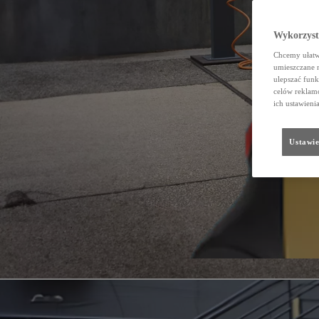
Wykorzystu
Chcemy ułatwi
umieszczane 
ulepszać funk
celów reklamo
ich ustawieni
Ustawie