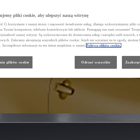
jemy pliki cookie, aby ulepszyć naszą witrynę
ć Ci korzystanie z naszej strony i usprawnić świadczenie usług, dlatego wykorzystujemy pliki co
na Twoim komputerze, telefonie komórkowym lub tablecie. Pomagają one nam zrozumieć Twoje 
cjonalność naszej witryny. Są wykorzystywane do dostarczania usług i narzędzi osób trzecich, a 
wych. Zalecamy akceptację wszystkich plików cookie. Jeżeli nie wyrażasz na to zgody, możesz 
a. Szczegółowe informacje na ten temat znajdziesz w naszej
Polityce plików cookie.
nia plików cookie
Odrzuć wszystkie
Zaakcept