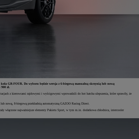
ery koła GR-FOUR. Do wyboru będzie wersja z 6-biegową manualną skrzynią lub nową
900 zł.
cjach z kierowcami rajdowymi i wyścigowymi wprowadzili do hot hatcha ulepszenia, które sprawiły, że
 lub nową, 8-biegową przekładnią automatyczną GAZOO Racing Direct.
ały włączone najważniejsze elementy Pakietu Sport, w tym m.in. dodatkowa chłodnica, intercooler