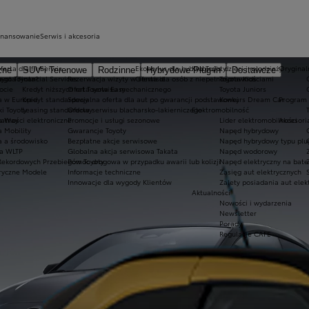
inansowanie
Serwis i akcesoria
ferta dla firm
Serwis
Ekobonus dla hybryd Toyoty
Kluby dla dzieci i młodzieży
Oryginaln
zne
SUV i Terenowe
Rodzinne
Hybrydowe Plug-in
Dostawcze
ego Toyota?
oyota Financial Services
Rezerwacja wizyty w serwisie
Oferta dla osób z niepełnosprawnościami
Toyota Kids
ocie
Kredyt niższych rat Toyota Easy
Oferta serwisu mechanicznego
Toyota Juniors
a w Europie
Kredyt standardowy
Specjalna oferta dla aut po gwarancji podstawowej
Konkurs Dream Car
Program 
ki Toyoty
Leasing standardowy
Oferta serwisu blacharsko-lakierniczego
Elektromobilność
a Way
łatności elektroniczne
Promocje i usługi sezonowe
Lider elektromobilności
Akcesori
a Mobility
Gwarancje Toyoty
Napęd hybrydowy
a a środowisko
Bezpłatne akcje serwisowe
Napęd hybrydowy typu plu
a WLTP
Globalna akcja serwisowa Takata
Napęd wodorowy
Rekordowych Przebiegów Toyoty
Pomoc drogowa w przypadku awarii lub kolizji
Napęd elektryczny na bate
ryczne Modele
Informacje techniczne
Zasięg aut elektrycznych
Innowacje dla wygody Klientów
Zalety posiadania aut elek
Aktualności
Nowości i wydarzenia
Newsletter
Porady
Regulacje CAFE