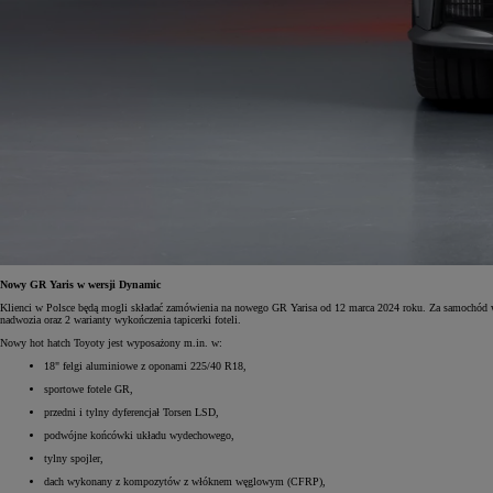
Nowy GR Yaris w wersji Dynamic
Klienci w Polsce będą mogli składać zamówienia na nowego GR Yarisa od 12 marca 2024 roku. Za samochód w 
nadwozia oraz 2 warianty wykończenia tapicerki foteli.
Nowy hot hatch Toyoty jest wyposażony m.in. w:
18" felgi aluminiowe z oponami 225/40 R18,
sportowe fotele GR,
przedni i tylny dyferencjał Torsen LSD,
podwójne końcówki układu wydechowego,
tylny spojler,
dach wykonany z kompozytów z włóknem węglowym (CFRP),