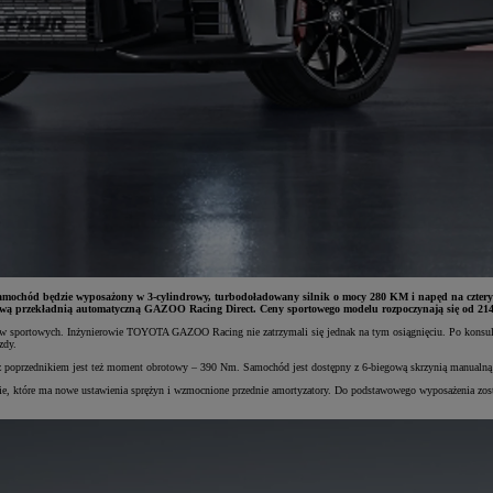
 Samochód będzie wyposażony w 3-cylindrowy, turbodoładowany silnik o mocy 280 KM i napęd na czt
ową przekładnią automatyczną GAZOO Racing Direct. Ceny sportowego modelu rozpoczynają się od 214 
w sportowych. Inżynierowie TOYOTA GAZOO Racing nie zatrzymali się jednak na tym osiągnięciu. Po konsulta
zdy.
poprzednikiem jest też moment obrotowy – 390 Nm. Samochód jest dostępny z 6-biegową skrzynią manualną
nie, które ma nowe ustawienia sprężyn i wzmocnione przednie amortyzatory. Do podstawowego wyposażenia zost