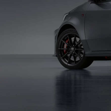
Od
105 300 zł
Corolla Hatchback
HYBRID