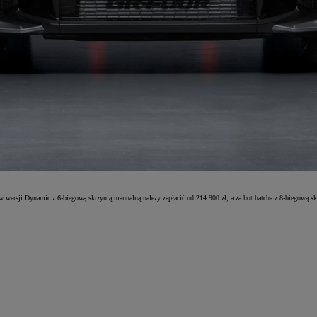
wersji Dynamic z 6-biegową skrzynią manualną należy zapłacić od 214 900 zł, a za hot hatcha z 8-biegową s