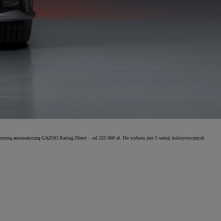
krzynią automatyczną GAZOO Racing Direct – od 225 900 zł. Do wyboru jest 5 wersji kolorystycznych