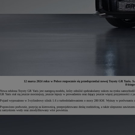
12 marca 2024 roku w Polsce rozpocznie się przedsprzedaż nowej Toyoty GR Yaris.
8-bieg
Nowa odsłona Toyoty GR Yaris jest następcą modelu, który odniósł spektakularny sukces na rynku samochodó
Od
81 900 zł
GR Yaris stał się jeszcze mocniejszy, jeszcze lepszy w prowadzeniu oraz dający jeszcze więcej przyjemności z ja
Pojazd wyposażono w 3-cylindrowy silnik 1.6 z turbodoładowaniem o mocy 280 KM. Wyższy w porównaniu z 
Yaris Cross
HYBRID
Poprawiono podwozie, pozycję za kierownicą, przeprojektowano deskę rozdzielczą, a także ulepszono zawiesze
z natryskiem wody oraz zmodyfikowany wlot powietrza.