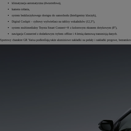
klimatyzacja automatyczna (dwustrefowa),
kamera cofania,
system bezkluczykowego dostępu do samochodu (Inteligentny kluczyk),
Digital Cockpit – cyfrowy wyświetlacz na tablicy wskaźników (12,3"),
system multimedialny Toyota Smart Connect+® z kolorowym ekranem dotykowym (8"),
nawigacja Connected z dodatkowym trybem offline i 4-letnią darmową transmisją danych.
Sportowy charakter GR Yarisa podkreślają także aluminiowe nakładki na pedały i nakładki progowe, bezramko