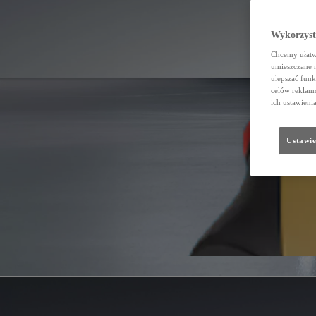
Wykorzystu
Chcemy ułatwi
umieszczane 
ulepszać funk
celów reklamo
ich ustawieni
Ustawie