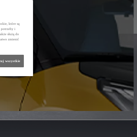
okie, które są
potrzeby i
także służą do
łatwo zmienić
uj wszystkie