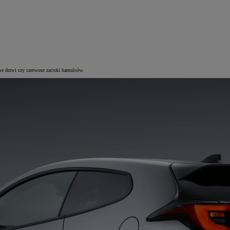
we drzwi czy czerwone zaciski hamulców.