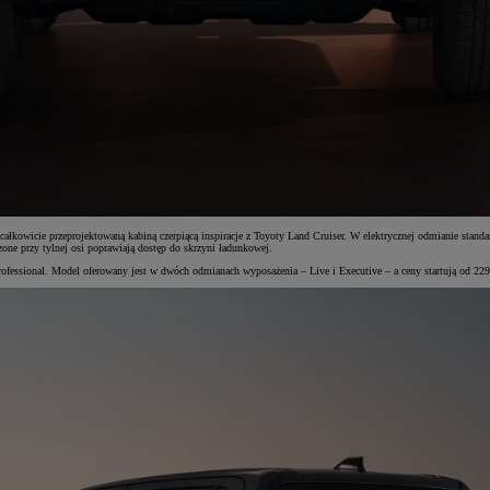
owicie przeprojektowaną kabiną czerpiącą inspiracje z Toyoty Land Cruiser. W elektrycznej odmianie standar
one przy tylnej osi poprawiają dostęp do skrzyni ładunkowej.
fessional. Model oferowany jest w dwóch odmianach wyposażenia – Live i Executive – a ceny startują od 229 