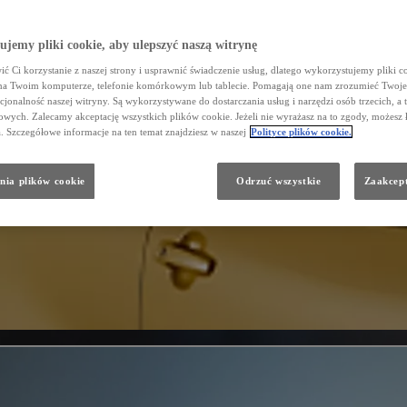
jemy pliki cookie, aby ulepszyć naszą witrynę
ć Ci korzystanie z naszej strony i usprawnić świadczenie usług, dlatego wykorzystujemy pliki co
na Twoim komputerze, telefonie komórkowym lub tablecie. Pomagają one nam zrozumieć Twoje 
cjonalność naszej witryny. Są wykorzystywane do dostarczania usług i narzędzi osób trzecich, a 
wych. Zalecamy akceptację wszystkich plików cookie. Jeżeli nie wyrażasz na to zgody, możesz 
a. Szczegółowe informacje na ten temat znajdziesz w naszej
Polityce plików cookie.
nia plików cookie
Odrzuć wszystkie
Zaakcept