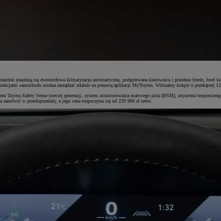
rdzie znajdują się dwustrefowa klimatyzacja automatyczna, podgrzewana kierownica i przednie fotele, fotel k
nkcjami samochodu można zarządzać zdalnie za pomocą aplikacji MyToyota. Wirtualny kokpit o przekątnej 12
m Toyota Safety Sense trzeciej generacji, system monitorowania martwego pola (BSM), asystenta bezpieczne
 zamówić w przedsprzedaży, a jego cena rozpoczyna się od 229 900 zł netto.