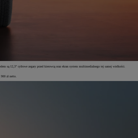
dem są 12,3" cyfrowe zegary przed kierowcą oraz ekran system multimedialnego tej samej wielkości.
900 zł netto.