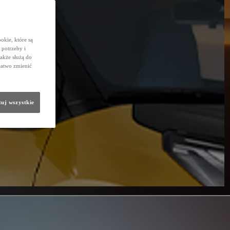
okie, które są
potrzeby i
także służą do
łatwo zmienić
uj wszystkie