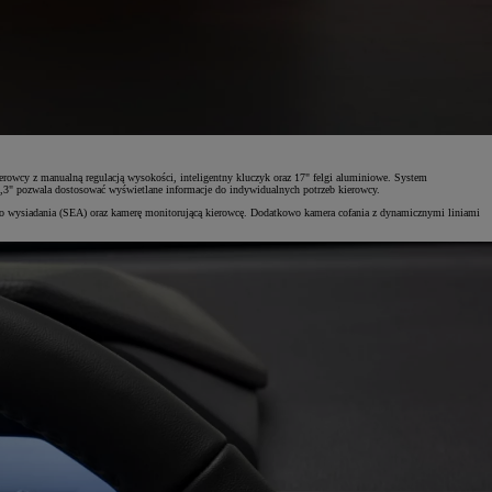
ierowcy z manualną regulacją wysokości, inteligentny kluczyk oraz 17" felgi aluminiowe. System
,3" pozwala dostosować wyświetlane informacje do indywidualnych potrzeb kierowcy.
go wysiadania (SEA) oraz kamerę monitorującą kierowcę. Dodatkowo kamera cofania z dynamicznymi liniami