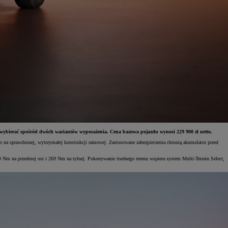
ą wybierać spośród dwóch wariantów wyposażenia. Cena bazowa pojazdu wynosi 229 900 zł netto.
go na sprawdzonej, wytrzymałej konstrukcji ramowej. Zastosowane zabezpieczenia chronią akumulator przed
Nm na przedniej osi i 269 Nm na tylnej. Pokonywanie trudnego terenu wspiera system Multi-Terrain Select,