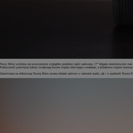
Nowy Hilux wyróżnia się nowoczesnym wyglądem przedniej części nadwozia, 17" felgami aluminiowymi oraz całk
Praktyczność podwójnej kabiny zwiększają boczne stopnie ułatwiające wsiadanie, a dodatkowe stopnie umieszcz
Zamówienia na elektryczną Toyotę Hilux można składać zarówno w salonach marki, jak i w punktach Toyota Pro