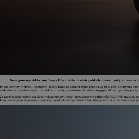
Nowa generacja elektrycznej Toyoty Hilux trafiła do oferty polskich dilerów i jest już dost
Po raz pierwszy w historii legendarnej Toyoty Hilux na polskim rynku pojawia się jej w pełni elektryczna o
uszkodzeniami mechanicznymi i kontaktem z wodą, a możliwości brodzenia sięgające 700 mm pozostają na t
Od
81 900 zł
Za napęd modelu odpowiada układ wykorzystujący litowo-jonową baterię o pojemności 59,2 kWh oraz stały nap
który samoczynnie dopasowuje parametry napędu do rodzaju nawierzchni, sterując rozdziałem momentu oraz p
Yaris Cross
HYBRID