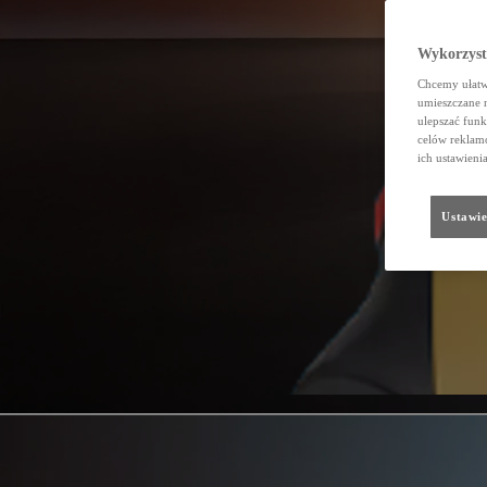
Wykorzystu
Chcemy ułatwi
umieszczane 
ulepszać funk
celów reklamo
ich ustawieni
Ustawie