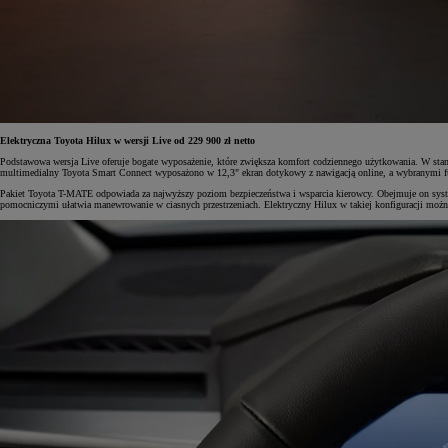
Od
105 300 zł
Corolla Hatchback
HYBRID
Elektryczna Toyota Hilux w wersji Live od 229 900 zł netto
Podstawowa wersja Live oferuje bogate wyposażenie, które zwiększa komfort codziennego użytkowania. W standa
multimedialny Toyota Smart Connect wyposażono w 12,3" ekran dotykowy z nawigacją online, a wybranymi fu
Pakiet Toyota T-MATE odpowiada za najwyższy poziom bezpieczeństwa i wsparcia kierowcy. Obejmuje on syste
pomocniczymi ułatwia manewrowanie w ciasnych przestrzeniach. Elektryczny Hilux w takiej konfiguracji można