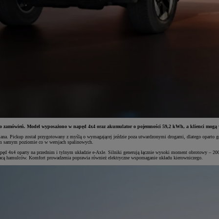
ępna do zamówień. Model wyposażono w napęd 4x4 oraz akumulator o pojemności 59,2 kWh, a klienci mog
dmiana. Pickup został przygotowany z myślą o wymagającej jeździe poza utwardzonymi drogami, dlatego oparto 
ym samym poziomie co w wersjach spalinowych.
ęd 4x4 oparty na przednim i tylnym układzie e-Axle. Silniki generują łącznie wysoki moment obrotowy – 200 
racą hamulców. Komfort prowadzenia poprawia również elektryczne wspomaganie układu kierowniczego.