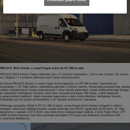
PROACE MAX Electric w wersji Furgon Active od 267 900 zł netto
PROACE MAX Electric Furgon oferowany jest w 2 wersjach wyposażenia – Active oraz Comfort. Do wyboru
są 2 długości i 2 wysokości nadwozia oraz 6 wersji kolorystycznych.
Za Toyotę PROACE Electric w wersji Furgon Active zapłacimy od 267 900 zł netto. Samochód jest
wyposażony w 16" felgi stalowe, materiałową tapicerkę w kolorze czarnym, klimatyzację automatyczną, kamerę
cofania z dynamicznymi liniami pomocniczymi i tylne czujniki parkowania, system bezkluczykowego dostępu
do samochodu (Inteligentny kluczyk), tylne drzwi otwierane pod kątem 180 stopni, a także tempomat
z ogranicznikiem prędkości, układ wczesnego reagowania w razie ryzyka zderzenia, inteligentny kluczyk.
Standardem jest też system multimedialny z 10" ekranem dotykowym i nawigacja.
Wybierając opcjonalny Pakiet 4.25T (11 000 zł netto), wersję Furgon Active można wzbogacić o cyfrowy
tachograf, elektrycznie składane lusterka, czujnik martwego pola (BSD), ogranicznik do 90 km/h, 16" felgi
aluminiowe z oponami 225/75 R16C oraz czarne listwy zabezpieczające nadkola. Z kolei Pakiet Drzwi 270°
(2000 zł netto) obejmuje tylne drzwi otwierane pod kątem 270 stopni oraz dodatkowe oświetlenie LED
w przestrzeni ładunkowej.