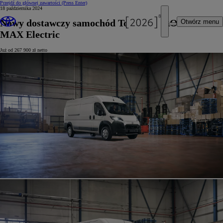
Przejdź do głównej zawartości
(Press Enter)
18 października 2024
Nowy dostawczy samochód Toyoty – PROACE
Otwórz menu
MAX Electric
Już od 267 900 zł netto