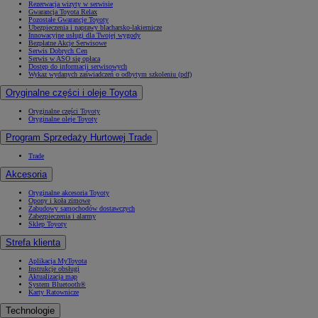
Rezerwacja wizyty w serwisie
Gwarancja Toyota Relax
Pozostałe Gwarancje Toyoty
Ubezpieczenia i naprawy blacharsko-lakiernicze
Innowacyjne usługi dla Twojej wygody
Bezpłatne Akcje Serwisowe
Serwis Dobrych Cen
Serwis w ASO się opłaca
Dostęp do informacji serwisowych
Wykaz wydanych zaświadczeń o odbytym szkoleniu (pdf)
Oryginalne części i oleje Toyota
Oryginalne części Toyoty
Oryginalne oleje Toyoty
Program Sprzedaży Hurtowej Trade
Trade
Akcesoria
Oryginalne akcesoria Toyoty
Opony i koła zimowe
Zabudowy samochodów dostawczych
Zabezpieczenia i alarmy
Sklep Toyoty
Strefa klienta
Aplikacja MyToyota
Instrukcje obsługi
Aktualizacja map
System Bluetooth®
Karty Ratownicze
Technologie