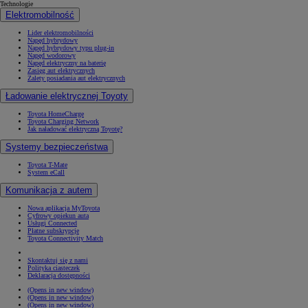
Technologie
Elektromobilność
Lider elektromobilności
Napęd hybrydowy
Napęd hybrydowy typu plug-in
Napęd wodorowy
Napęd elektryczny na baterię
Zasięg aut elektrycznych
Zalety posiadania aut elektrycznych
Ładowanie elektrycznej Toyoty
Toyota HomeCharge
Toyota Charging Network
Jak naładować elektryczną Toyotę?
Systemy bezpieczeństwa
Toyota T-Mate
System eCall
Komunikacja z autem
Nowa aplikacja MyToyota
Cyfrowy opiekun auta
Usługi Connected
Płatne subskrypcje
Toyota Connectivity Match
Skontaktuj się z nami
Polityka ciasteczek
Deklaracja dostępności
(Opens in new window)
(Opens in new window)
(Opens in new window)