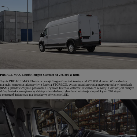
PROACE MAX Electric Furgon Comfort od 276 800 zł netto
Toyota PROACE MAX Electric w wersji Furgon Comfort kosztuje od 276 800 zł netto. W standardzie
ma m.in. tempomat adaptacyjny z funkcją STOP&GO, system monitorowania martwego pola w lusterkach
(BSM), przednie czujniki parkowania i cyfrowe lusterko wsteczne. Kierownica w wersji Comfort jest obszyta
skórą, lusterka zewnętrzne są elektrycznie składane, tylne drzwi otwierają się pod kątem 270 stopni,
a przestrzeń ładunkowa ma dodatkowe oświetlenie LED.