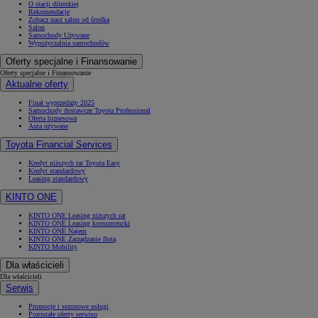
O stacji dilerskiej
Rekomendacje
Zobacz nasz salon od środka
Salon
Samochody Używane
Wypożyczalnia samochodów
Oferty specjalne i Finansowanie
Oferty specjalne i Finansowanie
Aktualne oferty
Finał wyprzedaży 2025
Samochody dostawcze Toyota Professional
Oferta biznesowa
Auta używane
Toyota Financial Services
Kredyt niższych rat Toyota Easy
Kredyt standardowy
Leasing standardowy
KINTO ONE
KINTO ONE Leasing niższych rat
KINTO ONE Leasing konsumencki
KINTO ONE Najem
KINTO ONE Zarządzanie flotą
KINTO Mobility
Dla właścicieli
Dla właścicieli
Serwis
Promocje i sezonowe usługi
Pozostałe oferty serwisu