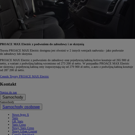
PROACE MAX Electric z podwoziem do zabudowy i ze skrzynią
Toyota PROACE MAX Electric dostępna jest również w 2 innych wersjach nadwozia - jako podwozie
do zabudowy lub skrzynia.
PROACE MAX Electric z podwoziem do zabudowy oraz pojedynczą kabiną Active kosztuje od 265 900 zł
netto, a wariant z podwójną kabiną wyceniono od 273 200 zł netto. W przypadku PROACE MAX Electric
ze skrzynią i pojedynczą kabiną ceny rozpoczynają się od 279 900 zł netto, a auto z podwójną kabiną kosztuje
od 287 200 zł netto.
Cennik Toyoty PROACE MAX Electric
Kontakt
Napisz do nas
Samochody
Samochody
Samochody osobowe
Nowe Aygo X
Yaris
GR Yaris
Yaris Cross
Nowy Yaris Cross
Nowy Urban Cruiser
Corolla Hatchback