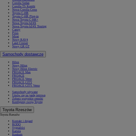
Corolla Sedan
Corolla TS Kombi
Nowa Corolla Cross
Toyota C-HR
Toyota C-HR Plug-in
Nowa Toyota C-HR+
Nowa Toyota bZ4X
Nowa Toyota bZ4X Touring
Camry
Prius
Mirai
Nowy RAV4
Land Cruiser
Nowy GR GT
Samochody dostawcze
Hilux
Nowy Hilux
Nowy Hilux Electric
PROACE Max
PROACE
PROACE Verso
PROACE CITY
PROACE CITY Verso
Samochody używane
Umów się na jazdę testową
Zobacz wszystkie cenniki
Konfiguruj swoją Toyotę
Toyota Rzeszów
Toyota Rzeszów
Kontakt i dojazd
RODO
Sygnaliści
Kariera
Konkurs