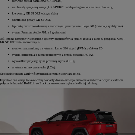
czerwone zaciski hamulcowe GR SPORT,
emblematy specjalnej wersji „GR SPORT” na klapie bagażnika i osłonie chłodnicy,
kierownicę GR SPORT obszytą skórą,
aluminiowe pedały GR SPORT,
tapicerkę zamszowo-skórzaną z czerwonymi przeszyciami i logo GR (materiały syntetyczne),
system Premium Audio JBL z 9 głośnikami.
Jeśli chodzi dostępne w standardzie systemy bezpieczeństwa, pakiet Toyota T-Mate w przypadku wersji
GR SPORT został rozszerzony o:
monitor panoramiczny z systemem kamer 360 stopni (PVM) z efektem 3D,
system ostrzegania o ruchu poprzecznym z przodu pojazdu (FCTA),
wyświetlacz projekcyjny na przedniej szybie (HUD),
asystenta zmiany pasa ruchu (LCA).
Opcjonalnie można zamówić szyberdach z ręcznie sterowaną roletą.
Usportowiona wersja to także cztery warianty dwukolorowego malowania nadwozia, w tym efektowne
połączenie Imperial Red/Eclipse Black zarezerwowane wyłącznie dla tej odmiany.