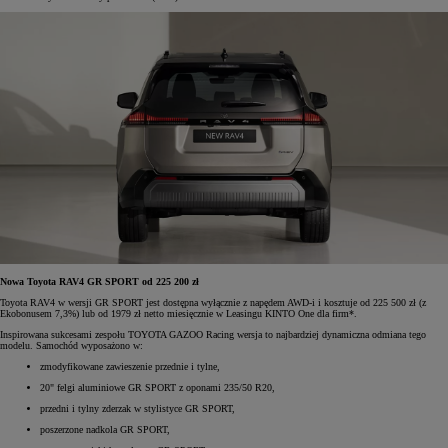
Nowa Toyota RAV4 GR SPORT od 225 200 zł
Toyota RAV4 w wersji GR SPORT jest dostępna wyłącznie z napędem AWD-i i kosztuje od 225 500 zł (z
Ekobonusem 7,3%) lub od 1979 zł netto miesięcznie w Leasingu KINTO One dla firm*.
Inspirowana sukcesami zespołu TOYOTA GAZOO Racing wersja to najbardziej dynamiczna odmiana tego
modelu. Samochód wyposażono w:
zmodyfikowane zawieszenie przednie i tylne,
20" felgi aluminiowe GR SPORT z oponami 235/50 R20,
przedni i tylny zderzak w stylistyce GR SPORT,
poszerzone nadkola GR SPORT,