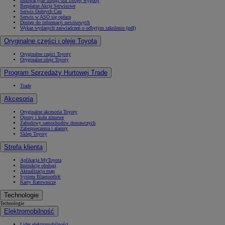
Innowacyjne usługi dla Twojej wygody
Bezpłatne Akcje Serwisowe
Serwis Dobrych Cen
Serwis w ASO się opłaca
Dostęp do informacji serwisowych
Wykaz wydanych zaświadczeń o odbytym szkoleniu (pdf)
Oryginalne części i oleje Toyota
Oryginalne części Toyoty
Oryginalne oleje Toyoty
Program Sprzedaży Hurtowej Trade
Trade
Akcesoria
Oryginalne akcesoria Toyoty
Opony i koła zimowe
Zabudowy samochodów dostawczych
Zabezpieczenia i alarmy
Sklep Toyoty
Strefa klienta
Aplikacja MyToyota
Instrukcje obsługi
Aktualizacja map
System Bluetooth®
Karty Ratownicze
Technologie
Technologie
Elektromobilność
Lider elektromobilności