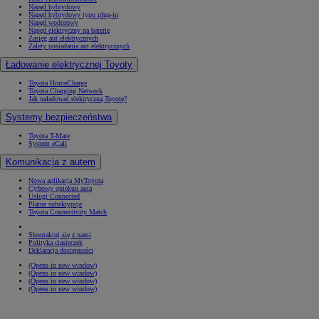
Napęd hybrydowy
Napęd hybrydowy typu plug-in
Napęd wodorowy
Napęd elektryczny na baterię
Zasięg aut elektrycznych
Zalety posiadania aut elektrycznych
Ładowanie elektrycznej Toyoty
Toyota HomeCharge
Toyota Charging Network
Jak naładować elektryczną Toyotę?
Systemy bezpieczeństwa
Toyota T-Mate
System eCall
Komunikacja z autem
Nowa aplikacja MyToyota
Cyfrowy opiekun auta
Usługi Connected
Płatne subskrypcje
Toyota Connectivity Match
Skontaktuj się z nami
Polityka ciasteczek
Deklaracja dostępności
(Opens in new window)
(Opens in new window)
(Opens in new window)
(Opens in new window)