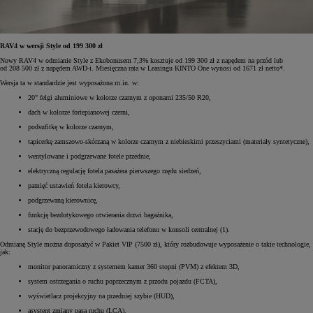
RAV4 w wersji Style od 199 300 zł
Nowy RAV4 w odmianie Style z Ekobonusem 7,3% kosztuje od 199 300 zł z napędem na przód lub
od 208 500 zł z napędem AWD-i. Miesięczna rata w Leasingu KINTO One wynosi od 1671 zł netto*.
Wersja ta w standardzie jest wyposażona m.in. w:
20" felgi aluminiowe w kolorze czarnym z oponami 235/50 R20,
dach w kolorze fortepianowej czerni,
podsufitkę w kolorze czarnym,
tapicerkę zamszowo-skórzaną w kolorze czarnym z niebieskimi przeszyciami (materiały syntetyczne),
wentylowane i podgrzewane fotele przednie,
elektryczną regulację fotela pasażera pierwszego rzędu siedzeń,
pamięć ustawień fotela kierowcy,
podgrzewaną kierownicę,
funkcję bezdotykowego otwierania drzwi bagażnika,
stację do bezprzewodowego ładowania telefonu w konsoli centralnej (1).
Odmianę Style można doposażyć w Pakiet VIP (7500 zł), który rozbudowuje wyposażenie o takie technologie,
jak:
monitor panoramiczny z systemem kamer 360 stopni (PVM) z efektem 3D,
system ostrzegania o ruchu poprzecznym z przodu pojazdu (FCTA),
wyświetlacz projekcyjny na przedniej szybie (HUD),
asystent zmiany pasa ruchu (LCA).