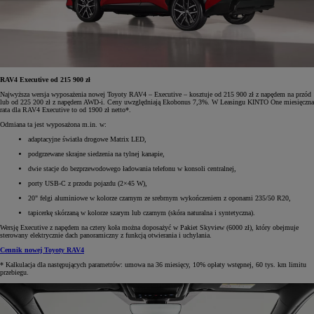
RAV4 Executive od 215 900 zł
Najwyższa wersja wyposażenia nowej Toyoty RAV4 – Executive – kosztuje od 215 900 zł z napędem na przód
lub od 225 200 zł z napędem AWD-i. Ceny uwzględniają Ekobonus 7,3%. W Leasingu KINTO One miesięczna
rata dla RAV4 Executive to od 1900 zł netto*.
Odmiana ta jest wyposażona m.in. w:
adaptacyjne światła drogowe Matrix LED,
podgrzewane skrajne siedzenia na tylnej kanapie,
dwie stacje do bezprzewodowego ładowania telefonu w konsoli centralnej,
porty USB-C z przodu pojazdu (2×45 W),
20" felgi aluminiowe w kolorze czarnym ze srebrnym wykończeniem z oponami 235/50 R20,
tapicerkę skórzaną w kolorze szarym lub czarnym (skóra naturalna i syntetyczna).
Wersję Executive z napędem na cztery koła można doposażyć w Pakiet Skyview (6000 zł), który obejmuje
sterowany elektrycznie dach panoramiczny z funkcją otwierania i uchylania.
Cennik nowej Toyoty RAV4
* Kalkulacja dla następujących parametrów: umowa na 36 miesięcy, 10% opłaty wstępnej, 60 tys. km limitu
przebiegu.