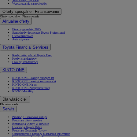
Samochody Używane
Wypożyczalnia samochodów
Oferty specjalne i Finansowanie
Oferty specjalne i Finansowanie
Aktualne oferty
Finał wyprzedaży 2025
Samochody dostawcze Toyota Professional
Oferta biznesowa
Auta używane
Toyota Financial Services
Kredyt niższych rat Toyota Easy
Kredyt standardowy
Leasing standardowy
KINTO ONE
KINTO ONE Leasing niższych rat
KINTO ONE Leasing konsumencki
KINTO ONE Najem
KINTO ONE Zarządzanie flotą
KINTO Mobility
Dla właścicieli
Dla właścicieli
Serwis
Promocje i sezonowe usługi
Pozostałe oferty serwisu
Rezerwacja wizyty w serwisie
Gwarancja Toyota Relax
Pozostałe Gwarancje Toyoty
Ubezpieczenia i naprawy blacharsko-lakiernicze