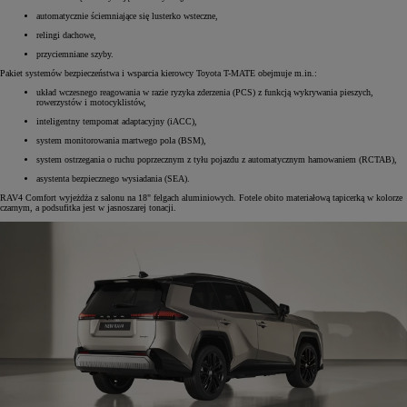
automatycznie ściemniające się lusterko wsteczne,
relingi dachowe,
przyciemniane szyby.
Pakiet systemów bezpieczeństwa i wsparcia kierowcy Toyota T-MATE obejmuje m.in.:
układ wczesnego reagowania w razie ryzyka zderzenia (PCS) z funkcją wykrywania pieszych,
rowerzystów i motocyklistów,
inteligentny tempomat adaptacyjny (iACC),
system monitorowania martwego pola (BSM),
system ostrzegania o ruchu poprzecznym z tyłu pojazdu z automatycznym hamowaniem (RCTAB),
asystenta bezpiecznego wysiadania (SEA).
RAV4 Comfort wyjeżdża z salonu na 18" felgach aluminiowych. Fotele obito materiałową tapicerką w kolorze
czarnym, a podsufitka jest w jasnoszarej tonacji.