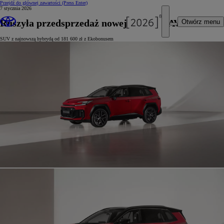
Przejdź do głównej zawartości
(Press Enter)
7 stycznia 2026
Ruszyła przedsprzedaż nowej Toyoty RAV4
Otwórz menu
SUV z najnowszą hybrydą od 181 600 zł z Ekobonusem