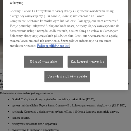
witrynę
Chcemy ułatwić Ci korzystanie z naszej strony i usprawnić świadczenie usług,
dlatego wykorzystujemy pliki cookie, które są umieszczane na Twoim
komputerze, telefonie komórkowym lub tablecie. Pomagają one nam zrozumieć
Twoje potrzeby i ulepszać funkcjonalność naszej witryny. Są wykorzystywane do
dostarczania usług i narzędzi osób trzecich, a także służą do celów reklamowych.
Zalecamy akceptację wszystkich plików cookie. Jeżeli nie wyrażasz na to zgody,
możesz łatwo zmienić ich ustawienia. Szczegółowe informacje na ten temat
znajdziesz w naszej
Polityce plików cookie.
Odrzuć wszystkie
Zaakceptuj wszystkie
Toyota RAV4 Comfort od 181 600 zł
Ustawienia plików cookie
Podstawowa wersja Toyoty RAV4 – Comfort – z napędem na przód kosztuje od 181 600 zł, a z napędem
AWD-i – od 190 900 zł. Ceny te uwzględniają Ekobonus 7,3%. W Leasingu KINTO One dla firm miesięczna
rata wynosi 1528 zł netto*.
Odmiana ta w standardzie jest wyposażona w:
Digital Cockpit – cyfrowy wyświetlacz na tablicy wskaźników (12,3"),
system multimedialny Toyota Smart Connect+® z kolorowym ekranem dotykowym (12,9" HD),
nawigację Connected z dodatkowym trybem offline i 10-letnią darmową transmisją danych,
kamerę cofania,
elektrycznie unoszone drzwi bagażnika,
dwustrefową klimatyzację automatyczną,