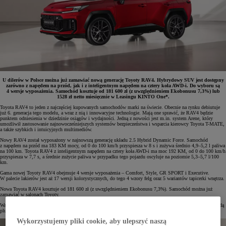
U dilerów w Polsce można już zamawiać nową generację Toyoty RAV4. Hybrydowy SUV jest dostępny
zarówno z napędem na przód, jak i z inteligentnym napędem na cztery koła AWD-i. Do wyboru są
4 wersje wyposażenia. Samochód kosztuje od 181 600 zł (z uwzględnieniem Ekobonusu 7,3%) lub
1528 zł netto miesięcznie w Leasingu KINTO One*.
Toyota RAV4 to jeden z najczęściej kupowanych samochodów marki na świecie. Obecnie na rynku debiutuje
już 6. generacja tego modelu, a wraz z nią i innowacyjne technologie. Mają one sprawić, że RAV4 będzie
punktem odniesienia w dziedzinie osiągów i wydajności. Jedną z nowości jest m.in. system Arene, który
umożliwił zastosowanie najnowocześniejszych systemów bezpieczeństwa i wsparcia kierowcy Toyota T-MATE,
a także szybkich i intuicyjnych multimediów.
Nowy RAV4 został wyposażony w najnowszą generację układu 2.5 Hybrid Dynamic Force. Samochód
z napędem na przód ma 183 KM mocy, od 0 do 100 km/h przyspiesza w 8 s i zużywa średnio 4,9–5,2 l paliwa
na 100 km. Toyota RAV4 z inteligentnym napędem na cztery koła AWD-i ma moc 192 KM, od 0 do 100 km/h
przyspiesza w 7,7 s, a średnie zużycie paliwa w przypadku tego pojazdu oscyluje na poziomie 5,3–5,7 l/100
km.
Gama nowej Toyoty RAV4 obejmuje 4 wersje wyposażenia – Comfort, Style, GR SPORT i Executive.
W palecie lakierów jest aż 17 wersji kolorystycznych, do tego 4 wzory felg oraz 5 wariantów tapicerki wnętrza.
Nowa Toyota RAV4 kosztuje od 181 600 zł (z uwzględnieniem Ekobonusu 7,3%). Samochód można już
zamawiać w salonach Toyoty.
Warto tu wspomnieć, że w późniejszym terminie do oferty ma również dołączyć nowa Toyota RAV4 z hybrydą
plug-in najnowszej generacji.
Wykorzystujemy pliki cookie, aby ulepszyć naszą