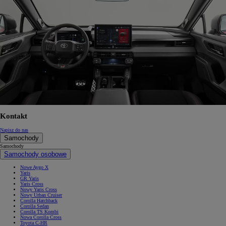
Kontakt
Napisz do nas
Samochody
Samochody
Samochody osobowe
Nowe Aygo X
Yaris
GR Yaris
Yaris Cross
Nowy Yaris Cross
Nowy Urban Cruiser
Corolla Hatchback
Corolla Sedan
Corolla TS Kombi
Nowa Corolla Cross
Toyota C-HR