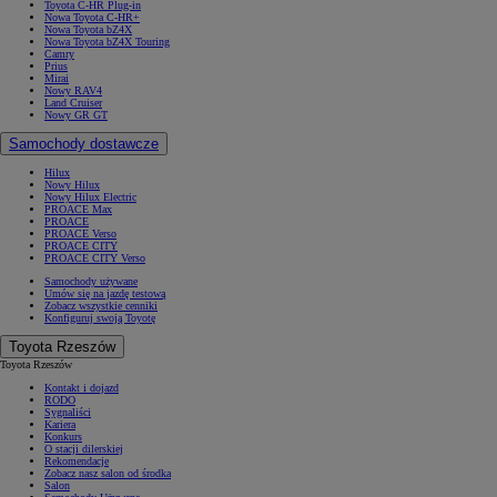
Toyota C-HR Plug-in
Nowa Toyota C-HR+
Nowa Toyota bZ4X
Nowa Toyota bZ4X Touring
Camry
Prius
Mirai
Nowy RAV4
Land Cruiser
Nowy GR GT
Samochody dostawcze
Hilux
Nowy Hilux
Nowy Hilux Electric
PROACE Max
PROACE
PROACE Verso
PROACE CITY
PROACE CITY Verso
Samochody używane
Umów się na jazdę testową
Zobacz wszystkie cenniki
Konfiguruj swoją Toyotę
Toyota Rzeszów
Toyota Rzeszów
Kontakt i dojazd
RODO
Sygnaliści
Kariera
Konkurs
O stacji dilerskiej
Rekomendacje
Zobacz nasz salon od środka
Salon