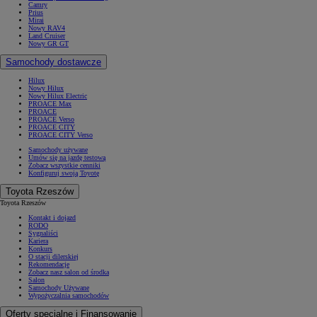
Camry
Prius
Mirai
Nowy RAV4
Land Cruiser
Nowy GR GT
Samochody dostawcze
Hilux
Nowy Hilux
Nowy Hilux Electric
PROACE Max
PROACE
PROACE Verso
PROACE CITY
PROACE CITY Verso
Samochody używane
Umów się na jazdę testową
Zobacz wszystkie cenniki
Konfiguruj swoją Toyotę
Toyota Rzeszów
Toyota Rzeszów
Kontakt i dojazd
RODO
Sygnaliści
Kariera
Konkurs
O stacji dilerskiej
Rekomendacje
Zobacz nasz salon od środka
Salon
Samochody Używane
Wypożyczalnia samochodów
Oferty specjalne i Finansowanie