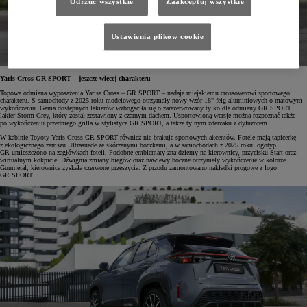
Odrzuć wszystkie
Zaakceptuj wszystkie
Ustawienia plików cookie
Yaris Cross GR SPORT – jeszcze więcej charakteru
Topowa odmiana wyposażenia Yarisa Cross – GR SPORT – nadaje miejskiemu crossoverowi sportowego
charakteru. S samochody z 2025 roku modelowego otrzymały nowy wzór 18" felg aluminiowych o matowym
wykończeniu. Gama dostępnych lakierów wzbogaciła się o zarezerwowany tylko dla odmiany GR SPORT
lakier Storm Grey, który został zestawiony z czarnym dachem. Usportowioną wersję można rozpoznać także
po wykończeniu przedniego grilla w stylistyce GR SPORT, a także tylnym zderzaku z dyfuzorem.
W kabinie Toyoty Yaris Cross GR SPORT również nie brakuje sportowych akcentów. Fotele mają tapicerkę
z ekologicznego zamszu Ultrasuede ze skórzanymi boczkami, a w samochodach z 2025 roku logotyp
GR umieszczono na zagłówkach foteli. Podobne emblematy znajdziemy na kierownicy, przycisku Start oraz
wirtualnym kokpicie. Dźwignia zmiany biegów oraz nawiewy boczne otrzymały wykończenie w kolorze
Gunmetal, kierownica zyskała czerwone przeszycia. Z przodu zamontowano nakładki progowe z logo
GR SPORT.