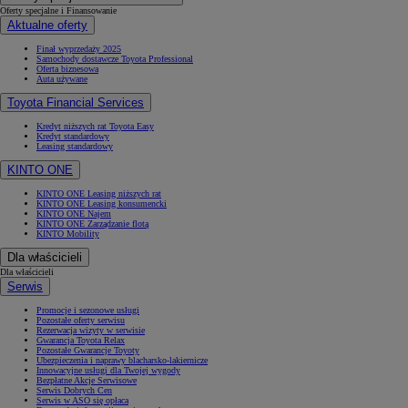
Oferty specjalne i Finansowanie
Aktualne oferty
Finał wyprzedaży 2025
Samochody dostawcze Toyota Professional
Oferta biznesowa
Auta używane
Toyota Financial Services
Kredyt niższych rat Toyota Easy
Kredyt standardowy
Leasing standardowy
KINTO ONE
KINTO ONE Leasing niższych rat
KINTO ONE Leasing konsumencki
KINTO ONE Najem
KINTO ONE Zarządzanie flotą
KINTO Mobility
Dla właścicieli
Dla właścicieli
Serwis
Promocje i sezonowe usługi
Pozostałe oferty serwisu
Rezerwacja wizyty w serwisie
Gwarancja Toyota Relax
Pozostałe Gwarancje Toyoty
Ubezpieczenia i naprawy blacharsko-lakiernicze
Innowacyjne usługi dla Twojej wygody
Bezpłatne Akcje Serwisowe
Serwis Dobrych Cen
Serwis w ASO się opłaca