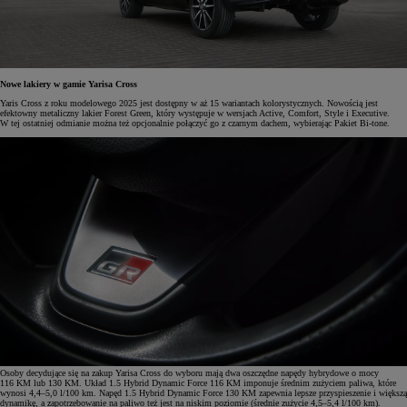
Nowe lakiery w gamie Yarisa Cross
Yaris Cross z roku modelowego 2025 jest dostępny w aż 15 wariantach kolorystycznych. Nowością jest
efektowny metaliczny lakier Forest Green, który występuje w wersjach Active, Comfort, Style i Executive.
W tej ostatniej odmianie można też opcjonalnie połączyć go z czarnym dachem, wybierając Pakiet Bi-tone.
Osoby decydujące się na zakup Yarisa Cross do wyboru mają dwa oszczędne napędy hybrydowe o mocy
116 KM lub 130 KM. Układ 1.5 Hybrid Dynamic Force 116 KM imponuje średnim zużyciem paliwa, które
wynosi 4,4–5,0 l/100 km. Napęd 1.5 Hybrid Dynamic Force 130 KM zapewnia lepsze przyspieszenie i większą
dynamikę, a zapotrzebowanie na paliwo też jest na niskim poziomie (średnie zużycie 4,5–5,4 l/100 km).