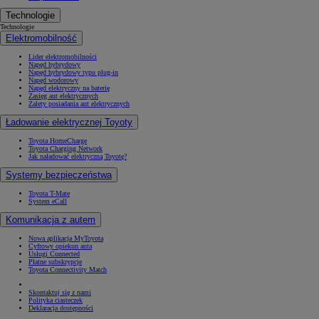
Technologie
Technologie
Elektromobilność
Lider elektromobilności
Napęd hybrydowy
Napęd hybrydowy typu plug-in
Napęd wodorowy
Napęd elektryczny na baterię
Zasięg aut elektrycznych
Zalety posiadania aut elektrycznych
Ładowanie elektrycznej Toyoty
Toyota HomeCharge
Toyota Charging Network
Jak naładować elektryczną Toyotę?
Systemy bezpieczeństwa
Toyota T-Mate
System eCall
Komunikacja z autem
Nowa aplikacja MyToyota
Cyfrowy opiekun auta
Usługi Connected
Płatne subskrypcje
Toyota Connectivity Match
Skontaktuj się z nami
Polityka ciasteczek
Deklaracja dostępności