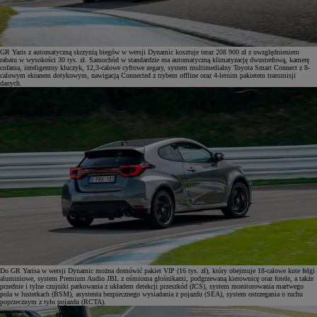
GR Yaris z automatyczną skrzynią biegów w wersji Dynamic kosztuje teraz 208 900 zł z uwzględnieniem
rabatu w wysokości 30 tys. zł. Samochód w standardzie ma automatyczną klimatyzację dwustrefową, kamerę
cofania, inteligentny kluczyk, 12,3-calowe cyfrowe zegary, system multimedialny Toyota Smart Connect z 8-
calowym ekranem dotykowym, nawigacją Connected z trybem offline oraz 4-letnim pakietem transmisji
danych.
Do GR Yarisa w wersji Dynamic można domówić pakiet VIP (16 tys. zł), który obejmuje 18-calowe kute felgi
aluminiowe, system Premium Audio JBL z ośmioma głośnikami, podgrzewaną kierownicę oraz fotele, a także
przednie i tylne czujniki parkowania z układem detekcji przeszkód (ICS), system monitorowania martwego
pola w lusterkach (BSM), asystenta bezpiecznego wysiadania z pojazdu (SEA), system ostrzegania o ruchu
poprzecznym z tyłu pojazdu (RCTA).