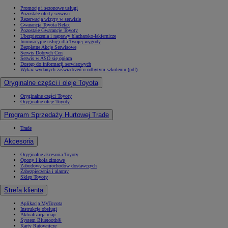
Promocje i sezonowe usługi
Pozostałe oferty serwisu
Rezerwacja wizyty w serwisie
Gwarancja Toyota Relax
Pozostałe Gwarancje Toyoty
Ubezpieczenia i naprawy blacharsko-lakiernicze
Innowacyjne usługi dla Twojej wygody
Bezpłatne Akcje Serwisowe
Serwis Dobrych Cen
Serwis w ASO się opłaca
Dostęp do informacji serwisowych
Wykaz wydanych zaświadczeń o odbytym szkoleniu (pdf)
Oryginalne części i oleje Toyota
Oryginalne części Toyoty
Oryginalne oleje Toyoty
Program Sprzedaży Hurtowej Trade
Trade
Akcesoria
Oryginalne akcesoria Toyoty
Opony i koła zimowe
Zabudowy samochodów dostawczych
Zabezpieczenia i alarmy
Sklep Toyoty
Strefa klienta
Aplikacja MyToyota
Instrukcje obsługi
Aktualizacja map
System Bluetooth®
Karty Ratownicze