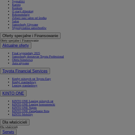
Sygnaliści
Kariera
Konkurs
O stacji dilerskiej
Rekomendacje
Zobacz nasz salon od środka
Salon
Samochody Używane
Wypożyczalnia samochodów
Oferty specjalne i Finansowanie
Oferty specjalne i Finansowanie
Aktualne oferty
Finał wyprzedaży 2025
Samochody dostawcze Toyota Professional
Oferta biznesowa
Auta używane
Toyota Financial Services
Kredyt niższych rat Toyota Easy
Kredyt standardowy
Leasing standardowy
KINTO ONE
KINTO ONE Leasing niższych rat
KINTO ONE Leasing konsumencki
KINTO ONE Najem
KINTO ONE Zarządzanie flotą
KINTO Mobility
Dla właścicieli
Dla właścicieli
Serwis