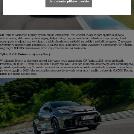
Ustawienia plików cookie
GR Yaris to samochód kipiący dynamicznym charakterem. We wnętrzu uwagę zwraca sportowa pozycja
za kierownicą, efektowne cyfrowe zegary, kokpit, który przypomina deski rozdzielcze z wyczynowych aut
startujących w rajdach czy wyścigach, a także aluminiowe nakładki na pedały i nakładki progowe. Z zewnątrz
wyczynowy charakter auta podkreślają 18-calowe felgi aluminiowe, dach wykonany z kompozytów z włóknem
węglowym (CFRP), bezramkowe drzwi czy czerwone zaciski hamulców.
Tylko 12 GR Yarisów w tej specyfikacji
W salonach Toyoty są dostępne od ręki fabrycznie nowe egzemplarze GR Yarisa z 2024 roku produkcji.
Pozostało już tylko 12 sztuk z silnikiem o mocy 280 KM i 390 Nm momentu obrotowego oraz ośmiobiegową
przekładnią automatyczną. To ostatni moment na zamówienie auta o takich parametrach, ponieważ samochody
po homologacji w 2025 roku zostaną dostosowane do nowych norm emisji spalin, a skrzynia GAZOO Racing
Direct nie będzie już dostępna.