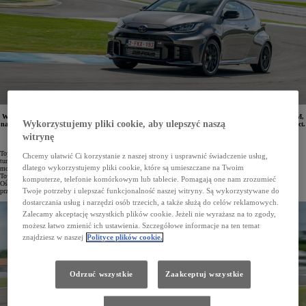
W salonach Toyoty dostępne są ostatnie egzemplarze hot-hatcha GR Yaris z silnikiem o mocy 280 KM,
Wykorzystujemy pliki cookie, aby ulepszyć naszą
napędem na cztery koła GR FOUR i automatyczną, 8-biegową skrzynią biegów GAZOO Racing Direct.
Fabrycznie nowe egzemplarze objęto rabatem w wysokości 30 tys. zł. Samochód kosztuje teraz
witrynę
od 208 900 zł.
Toyota GR Yaris to jeden z ostatnich prawdziwie sportowych hot-hatchy na rynku. Samochód napędza
Chcemy ułatwić Ci korzystanie z naszej strony i usprawnić świadczenie usług,
turbodoładowany, trzycylindrowy silnik o pojemności 1,6 litra o mocy 280 KM i 390 Nm maksymalnego
dlatego wykorzystujemy pliki cookie, które są umieszczane na Twoim
momentu obrotowego. Opracowany we współpracy z najlepszymi kierowcami rajdowymi i wyścigowymi
Toyoty GR Yaris ma napęd na cztery koła GR FOUR oraz przedni i tylne dyferencjał Torsen LSD.
komputerze, telefonie komórkowym lub tablecie. Pomagają one nam zrozumieć
Ośmiobiegowa skrzynia automatyczna GAZOO Racing Direct charakteryzuje się ultraszybkimi zmianami
Twoje potrzeby i ulepszać funkcjonalność naszej witryny. Są wykorzystywane do
przełożeń, a sześciobiegowa skrzynia manualna to propozycja dla miłośników mechanicznej motoryzacji.
dostarczania usług i narzędzi osób trzecich, a także służą do celów reklamowych.
Zalecamy akceptację wszystkich plików cookie. Jeżeli nie wyrażasz na to zgody,
możesz łatwo zmienić ich ustawienia. Szczegółowe informacje na ten temat
znajdziesz w naszej
Polityce plików cookie.
Odrzuć wszystkie
Zaakceptuj wszystkie