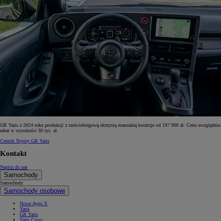
GR Yaris z 2024 roku produkcji z sześciobiegową skrzynią manualną kosztuje od 197 900 zł. Cena uwzględnia
rabat w wysokości 30 tys. zł.
Cennik Toyoty GR Yaris
Kontakt
Napisz do nas
Samochody
Samochody
Samochody osobowe
Nowe Aygo X
Yaris
GR Yaris
Yaris Cross