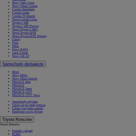
Nowy Yaris Cross
Nowy Urban Cruiser
Corolla Hatchback
Corolla Sedan
Corolla TS Kombi
Nowa Corolla Cross
Toyota C-HR
Toyota C-HR Plug-in
Nowa Toyota C-HR+
Nowa Toyota bZ4X
Nowa Toyota bZ4X Touring
Camry
Prius
Mirai
Nowy RAV4
Land Cruiser
Nowy GR GT
Samochody dostawcze
Hilux
Nowy Hilux
Nowy Hilux Electric
PROACE Max
PROACE
PROACE Verso
PROACE CITY
PROACE CITY Verso
Samochody używane
Umów się na jazdę testową
Zobacz wszystkie cenniki
Konfiguruj swoją Toyotę
Toyota Rzeszów
Toyota Rzeszów
Kontakt i dojazd
RODO