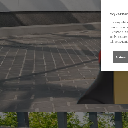
Wykorzystu
Chcemy ułatwi
umieszczane 
ulepszać funk
celów reklamo
ich ustawieni
Ustawie