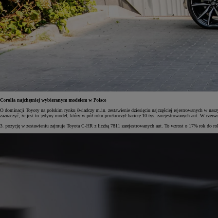
Corolla najchętniej wybieranym modelem w Polsce
O dominacji Toyoty na polskim rynku świadczy m.in. zestawienie dziesięciu najczęściej rejestrowanych w nasz
zaznaczyć, że jest to jedyny model, który w pół roku przekroczył barierę 10 tys. zarejestrowanych aut. W czer
3. pozycję w zestawieniu zajmuje Toyota C-HR z liczbą 7811 zarejestrowanych aut. To wzrost o 17% rok do rok