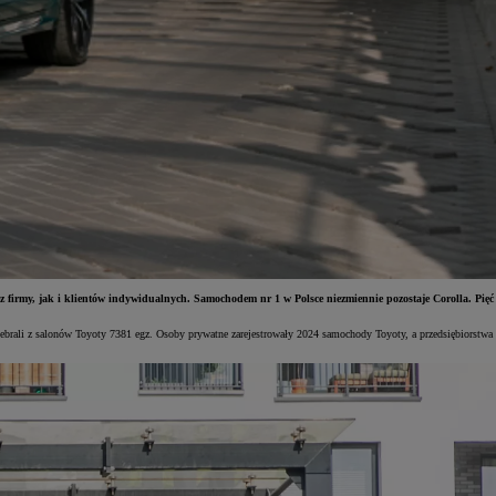
 firmy, jak i klientów indywidualnych. Samochodem nr 1 w Polsce niezmiennie pozostaje Corolla. Pięć
debrali z salonów Toyoty 7381 egz. Osoby prywatne zarejestrowały 2024 samochody Toyoty, a przedsiębiorstwa