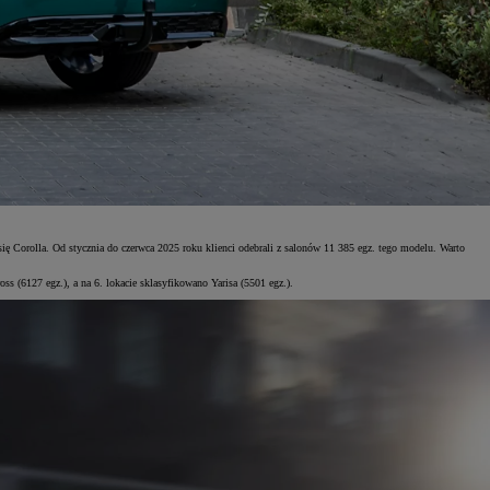
się Corolla. Od stycznia do czerwca 2025 roku klienci odebrali z salonów 11 385 egz. tego modelu. Warto
s (6127 egz.), a na 6. lokacie sklasyfikowano Yarisa (5501 egz.).