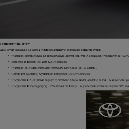
Od
105 300 zł
Corolla Hatchback
HYBRID
5 segmentów dla Toyoty
Auta Toyoty doskonale się spisują w najpopularniejszych segmentach polskiego rynku:
w kategorii najmniejszych aut zdecydowanym liderem jest Aygo X z udziałem wynoszącym aż 49,3% 
segmencie B liderem jest Yaris (22,6% udziału),
w kategorii miejskich crossoverów prowadzi Yaris Cross (18,1% udziału),
Corolla jest najchętniej wybieranym kompaktem jest (24% udziału).
w segmencie C-SUV prawie co piąte rejestrowane auto to model japońskiej marki – w zestawieniu pr
w segmencie D mocną pozycję i 14% udziału ma Camry – w pierwszych sześciu miesiącach 2025 rok