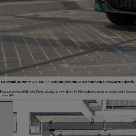
Od stycznia do czerwca 2025 roku w Polsce zarejestrowano 50 909 osobowych i dostawczych pojazdów T
Pierwsze półrocze 2025 roku Toyota zakończyła z wynikiem 50 909 zarejestrowanych aut osobowych i dostawcz
Od
81 900 zł
– 5357 aut.
Yaris Cross
HYBRID