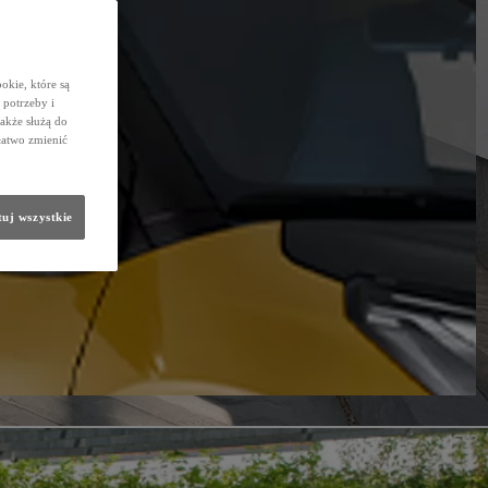
okie, które są
potrzeby i
także służą do
łatwo zmienić
uj wszystkie