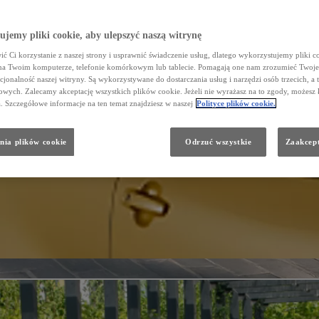
jemy pliki cookie, aby ulepszyć naszą witrynę
ć Ci korzystanie z naszej strony i usprawnić świadczenie usług, dlatego wykorzystujemy pliki co
na Twoim komputerze, telefonie komórkowym lub tablecie. Pomagają one nam zrozumieć Twoje 
cjonalność naszej witryny. Są wykorzystywane do dostarczania usług i narzędzi osób trzecich, a 
wych. Zalecamy akceptację wszystkich plików cookie. Jeżeli nie wyrażasz na to zgody, możesz 
a. Szczegółowe informacje na ten temat znajdziesz w naszej
Polityce plików cookie.
nia plików cookie
Odrzuć wszystkie
Zaakcept