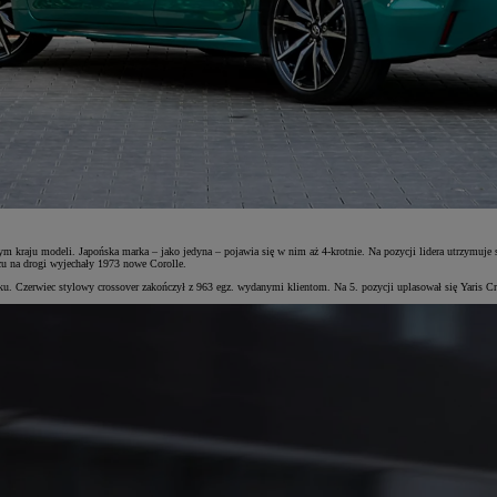
ym kraju modeli. Japońska marka – jako jedyna – pojawia się w nim aż 4-krotnie. Na pozycji lidera utrzymuje 
wcu na drogi wyjechały 1973 nowe Corolle.
u. Czerwiec stylowy crossover zakończył z 963 egz. wydanymi klientom. Na 5. pozycji uplasował się Yaris Cros