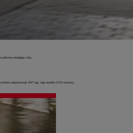
m półroczu ubiegłego roku,
 klienci zarejestrowali 2647 egz. tego modelu (12% wzrostu),