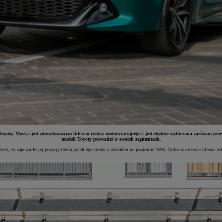
oyoty. Marka jest zdecydowanym liderem rynku motoryzacyjnego i jest chętnie wybierana zarówno przez
modeli Toyoty prowadzi w swoich segmentach.
ych, co zapewniło jej pozycję lidera polskiego rynku z udziałem na poziomie 16%. Tylko w czerwcu klienci o