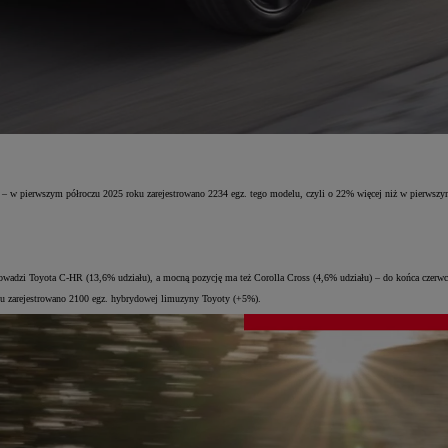
– w pierwszym półroczu 2025 roku zarejestrowano 2234 egz. tego modelu, czyli o 22% więcej niż w pierwszy
owadzi Toyota C-HR (13,6% udziału), a mocną pozycję ma też Corolla Cross (4,6% udziału) – do końca czerwca
u zarejestrowano 2100 egz. hybrydowej limuzyny Toyoty (+5%).