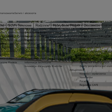
inansowanie
Serwis i akcesoria
ferta dla firm
Serwis
Ekobonus dla hybryd Toyoty
Kluby dla dzieci i młodzieży
Oryginaln
zne
SUV i Terenowe
Rodzinne
Hybrydowe Plug-in
Dostawcze
ego Toyota?
oyota Financial Services
Rezerwacja wizyty w serwisie
Oferta dla osób z niepełnosprawnościami
Toyota Kids
ocie
Kredyt niższych rat Toyota Easy
Oferta serwisu mechanicznego
Toyota Juniors
a w Europie
Kredyt standardowy
Specjalna oferta dla aut po gwarancji podstawowej
Konkurs Dream Car
Program 
ki Toyoty
Leasing standardowy
Oferta serwisu blacharsko-lakierniczego
Elektromobilność
a Way
łatności elektroniczne
Promocje i usługi sezonowe
Lider elektromobilności
Akcesori
a Mobility
Gwarancje Toyoty
Napęd hybrydowy
a a środowisko
Bezpłatne akcje serwisowe
Napęd hybrydowy typu plu
a WLTP
Globalna akcja serwisowa Takata
Napęd wodorowy
Rekordowych Przebiegów Toyoty
Pomoc drogowa w przypadku awarii lub kolizji
Napęd elektryczny na bate
ryczne Modele
Informacje techniczne
Zasięg aut elektrycznych
Innowacje dla wygody Klientów
Zalety posiadania aut elek
Aktualności
Nowości i wydarzenia
Newsletter
Porady
Regulacje CAFE