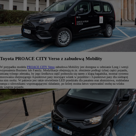
Toyota PROACE CITY Verso z zabudową Mobility
W przypadku modelu
PROACE CITY Verso
zabudowa Mobility jest dostępna w odmianie Long i wersji
wyposażenia Business lub Family. Modyfikacje obejmują m.in. obniżenie podłogi tylnej części pojazdu,
zmianę tylnego zderzaka, by jego środkowa część podnosiła się razem z klapą bagażnika, montaż systemu
mocowania obejmującego 4-punktowe pasy mocujące wózek w pojeździe i 3-punktowe pasy dla siedzącej
na nim osoby. W pakiecie jest także oświetlenie LED przedziału dla pasażera oraz aluminiowa, rozkładana
rampa z siłownikami wspomagającymi składanie, po której można łatwo wprowadzić osobę na wózku
do wnętrza pojazdu.