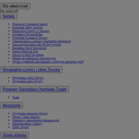
Dla właścicieli
Dla właścicieli
Serwis
Promocje i sezonowe usługi
Pozostałe oferty serwisu
Rezerwacja wizyty w serwisie
Gwarancja Toyota Relax
Pozostałe Gwarancje Toyoty
Ubezpieczenia i naprawy blacharsko-lakiernicze
Innowacyjne usługi dla Twojej wygody
Bezpłatne Akcje Serwisowe
Serwis Dobrych Cen
Serwis w ASO się opłaca
Dostęp do informacji serwisowych
Wykaz wydanych zaświadczeń o odbytym szkoleniu (pdf)
Oryginalne części i oleje Toyota
Oryginalne części Toyoty
Oryginalne oleje Toyoty
Program Sprzedaży Hurtowej Trade
Trade
Akcesoria
Oryginalne akcesoria Toyoty
Opony i koła zimowe
Zabudowy samochodów dostawczych
Zabezpieczenia i alarmy
Sklep Toyoty
Strefa klienta