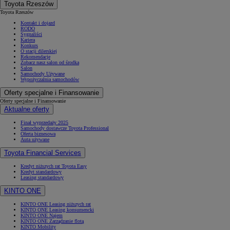
Toyota Rzeszów
Toyota Rzeszów
Kontakt i dojazd
RODO
Sygnaliści
Kariera
Konkurs
O stacji dilerskiej
Rekomendacje
Zobacz nasz salon od środka
Salon
Samochody Używane
Wypożyczalnia samochodów
Oferty specjalne i Finansowanie
Oferty specjalne i Finansowanie
Aktualne oferty
Finał wyprzedaży 2025
Samochody dostawcze Toyota Professional
Oferta biznesowa
Auta używane
Toyota Financial Services
Kredyt niższych rat Toyota Easy
Kredyt standardowy
Leasing standardowy
KINTO ONE
KINTO ONE Leasing niższych rat
KINTO ONE Leasing konsumencki
KINTO ONE Najem
KINTO ONE Zarządzanie flotą
KINTO Mobility