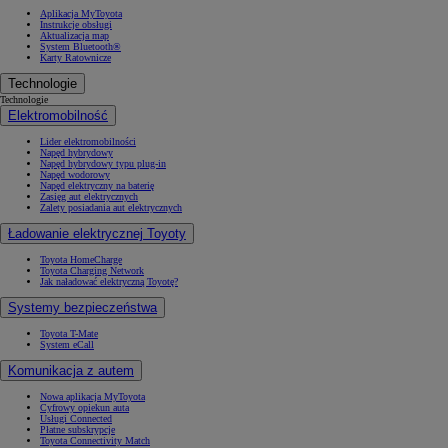
Aplikacja MyToyota
Instrukcje obsługi
Aktualizacja map
System Bluetooth®
Karty Ratownicze
Technologie
Technologie
Elektromobilność
Lider elektromobilności
Napęd hybrydowy
Napęd hybrydowy typu plug-in
Napęd wodorowy
Napęd elektryczny na baterię
Zasięg aut elektrycznych
Zalety posiadania aut elektrycznych
Ładowanie elektrycznej Toyoty
Toyota HomeCharge
Toyota Charging Network
Jak naładować elektryczną Toyotę?
Systemy bezpieczeństwa
Toyota T-Mate
System eCall
Komunikacja z autem
Nowa aplikacja MyToyota
Cyfrowy opiekun auta
Usługi Connected
Płatne subskrypcje
Toyota Connectivity Match