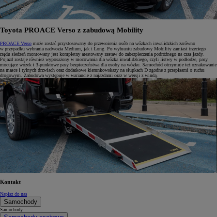
Toyota PROACE Verso z zabudową Mobility
PROACE Verso
może zostać przystosowany do przewożenia osób na wózkach inwalidzkich zarówno
w przypadku wybrania nadwozia Medium, jak i Long. Po wybraniu zabudowy Mobility zamiast trzeciego
rzędu siedzeń montowany jest kompletny atestowany zestaw do zabezpieczenia podróżnego na czas jazdy.
Pojazd zostaje również wyposażony w mocowania dla wózka inwalidzkiego, czyli listwy w podłodze, pasy
mocujące wózek i 3-punktowe pasy bezpieczeństwa dla osoby na wózku. Samochód otrzymuje też oznakowanie
na masce i tylnych drzwiach oraz dodatkowe kierunkowskazy na słupkach D zgodne z przepisami o ruchu
drogowym. Zabudowa występuje w wariancie z najazdami oraz w wersji z windą.
Kontakt
Napisz do nas
Samochody
Samochody