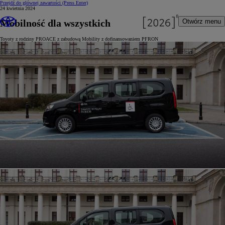
Przejdź do głównej zawartości
(Press Enter)
24 kwietnia 2024
Mobilność dla wszystkich
Otwórz menu
Toyoty z rodziny PROACE z zabudową Mobility z dofinansowaniem PFRON