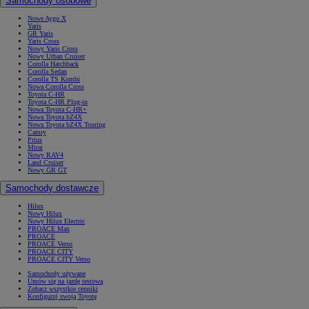
Samochody osobowe
Nowe Aygo X
Yaris
GR Yaris
Yaris Cross
Nowy Yaris Cross
Nowy Urban Cruiser
Corolla Hatchback
Corolla Sedan
Corolla TS Kombi
Nowa Corolla Cross
Toyota C-HR
Toyota C-HR Plug-in
Nowa Toyota C-HR+
Nowa Toyota bZ4X
Nowa Toyota bZ4X Touring
Camry
Prius
Mirai
Nowy RAV4
Land Cruiser
Nowy GR GT
Samochody dostawcze
Hilux
Nowy Hilux
Nowy Hilux Electric
PROACE Max
PROACE
PROACE Verso
PROACE CITY
PROACE CITY Verso
Samochody używane
Umów się na jazdę testową
Zobacz wszystkie cenniki
Konfiguruj swoją Toyotę