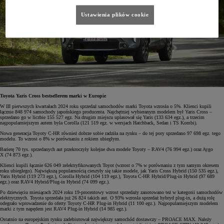
Ustawienia plików cookie
Toyota Yaris Cross bestsellerem marki w Europie
W III pierwszych kwartałach 2024 roku sprzedaż samochodów marki Toyota wzrosła o 5%. Klienci kupili
łącznie 848 974 samochody japońskiego producenta. Najchętniej wybieranym modelem był Yaris Cross –
sprzedano go w liczbie 155 527 egz. Na drugim miejscu uplasował się Yaris (133 634 egz.), a trzecim
najpopularniejszym autem była Corolla (121 519 egz. w wersjach Hatchback, Sedan i TS Kombi).
Nowa generacja Toyoty C-HR również dobrze sobie radziła na rynku – do tej pory sprzedano 97 698 egz. tego
modelu. To wzrost o 8% w porównaniu z rokiem ubiegłym.
Barierę 70 tys. sprzedanych aut przekroczyły kolejne dwa modele Toyoty – RAV4 (76 994 egz.) oraz Aygo
X (74 873 egz.).
Klienci kupili łącznie 626 049 zelektryfikowanych Toyot (wzrost o 7% w porównaniu z tym samym okresem
roku ubiegłego). Największą popularnością cieszyły się takie modele, jak Yaris Cross Hybrid (150 535 egz.),
Yaris Hybrid (119 273 egz.), Corolla Hybrid (104 119 egz.), Toyota C-HR Hybrid/Plug-in Hybrid (97 689
egz.) oraz RAV4 Hybrid/Plug-in Hybrid (74 099 egz.).
Po dziewięciu miesiącach 2024 roku 19-procentowy wzrost sprzedaży zanotowano też w kategorii samochodów
elektrycznych. Toyota sprzedała już 26 824 takich aut. O 93% wzrosła sprzedaż hybryd plug-in, a dużą rolę
odegrało wprowadzenie do oferty Toyoty C-HR Plug-in Hybrid (11 100 egz.). Najpopularniejszym modelem
marki z tym napędem jest RAV4 Plug-in Hybrid (14 985 egz.).
Ostatnio na europejskim rynku zadebiutował największy samochód dostawczy – PROACE MAX. Należy