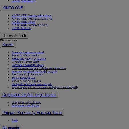
Leasing standardowy
KINTO ONE
KINTO ONE Leasing niższych rat
KINTO ONE Leasing konsumencki
KINTO ONE Najem
KINTO ONE Zarządzanie flotą
KINTO Mobility
Dla właścicieli
Dla właścicieli
Serwis
Promocje i sezonowe usługi
Pozostałe oferty serwisu
Rezerwacja wizyty w serwisie
Gwarancja Toyota Relax
Pozostałe Gwarancje Toyoty
Ubezpieczenia i naprawy blacharsko-lakiernicze
Innowacyjne usługi dla Twojej wygody
Bezpłatne Akcje Serwisowe
Serwis Dobrych Cen
Serwis w ASO się opłaca
Dostęp do informacji serwisowych
Wykaz wydanych zaświadczeń o odbytym szkoleniu (pdf)
Oryginalne części i oleje Toyota
Oryginalne części Toyoty
Oryginalne oleje Toyoty
Program Sprzedaży Hurtowej Trade
Trade
Akcesoria