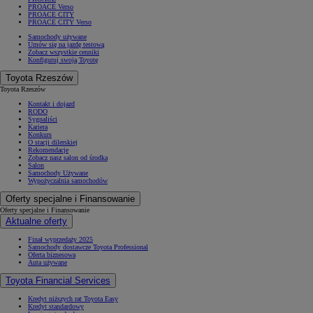
PROACE Verso
PROACE CITY
PROACE CITY Verso
Samochody używane
Umów się na jazdę testową
Zobacz wszystkie cenniki
Konfiguruj swoją Toyotę
Toyota Rzeszów
Toyota Rzeszów
Kontakt i dojazd
RODO
Sygnaliści
Kariera
Konkurs
O stacji dilerskiej
Rekomendacje
Zobacz nasz salon od środka
Salon
Samochody Używane
Wypożyczalnia samochodów
Oferty specjalne i Finansowanie
Oferty specjalne i Finansowanie
Aktualne oferty
Finał wyprzedaży 2025
Samochody dostawcze Toyota Professional
Oferta biznesowa
Auta używane
Toyota Financial Services
Kredyt niższych rat Toyota Easy
Kredyt standardowy