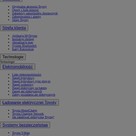
Oryginalne akcesoria Toyoty
Opony i koła zimowe
Zabudowy samochodów dostawczych
Zabezpieczenia i alarmy
Sklep Toyoty
Strefa klienta
Aplikacja MyToyota
Instrukcje obsługi
Aktualizacja map
System Bluetooth®
Karty Ratownicze
Technologie
Technologie
Elektromobilność
Lider elektromobilności
Napęd hybrydowy
Napęd hybrydowy typu plug-in
Napęd wodorowy
Napęd elektryczny na baterię
Zasięg aut elektrycznych
Zalety posiadania aut elektrycznych
Ładowanie elektrycznej Toyoty
Toyota HomeCharge
Toyota Charging Network
Jak naładować elektryczną Toyotę?
Systemy bezpieczeństwa
Toyota T-Mate