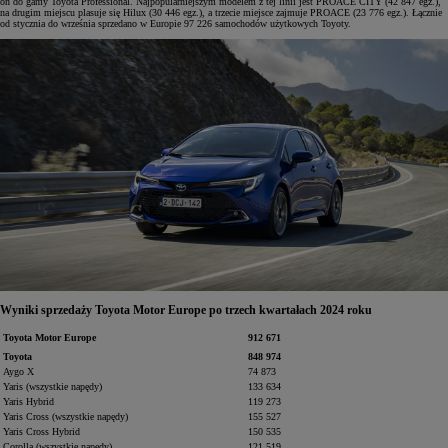
on do gamy Toyota Professional. Najpopularniejszym modelem z tej linii jest PROACE CITY (42 847 egz.),
na drugim miejscu plasuje się Hilux (30 446 egz.), a trzecie miejsce zajmuje PROACE (23 776 egz.). Łącznie
od stycznia do września sprzedano w Europie 97 226 samochodów użytkowych Toyoty.
Wyniki sprzedaży Toyota Motor Europe po trzech kwartałach 2024 roku
Toyota Motor Europe
912 671
Toyota
848 974
Aygo X
74 873
Yaris (wszystkie napędy)
133 634
Yaris Hybrid
119 273
Yaris Cross (wszystkie napędy)
155 527
Yaris Cross Hybrid
150 535
Corolla (wszystkie napędy)
121 519