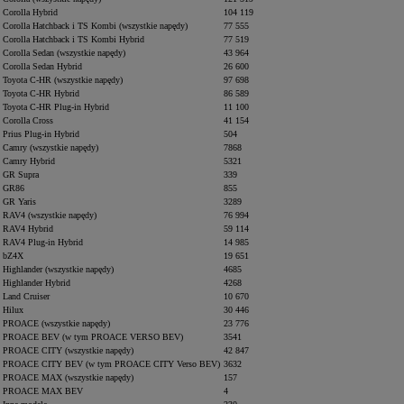
Corolla Hybrid
104 119
Corolla Hatchback i TS Kombi (wszystkie napędy)
77 555
Corolla Hatchback i TS Kombi Hybrid
77 519
Corolla Sedan (wszystkie napędy)
43 964
Corolla Sedan Hybrid
26 600
Toyota C-HR (wszystkie napędy)
97 698
Toyota C-HR Hybrid
86 589
Toyota C-HR Plug-in Hybrid
11 100
Corolla Cross
41 154
Prius Plug-in Hybrid
504
Camry (wszystkie napędy)
7868
Camry Hybrid
5321
GR Supra
339
GR86
855
GR Yaris
3289
RAV4 (wszystkie napędy)
76 994
RAV4 Hybrid
59 114
RAV4 Plug-in Hybrid
14 985
bZ4X
19 651
Highlander (wszystkie napędy)
4685
Highlander Hybrid
4268
Land Cruiser
10 670
Hilux
30 446
PROACE (wszystkie napędy)
23 776
PROACE BEV (w tym PROACE VERSO BEV)
3541
PROACE CITY (wszystkie napędy)
42 847
PROACE CITY BEV (w tym PROACE CITY Verso BEV)
3632
PROACE MAX (wszystkie napędy)
157
PROACE MAX BEV
4