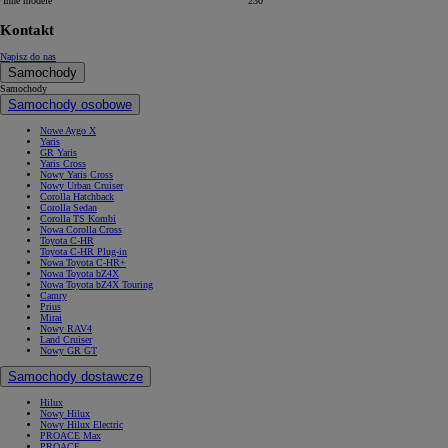
Inne modele
230
Kontakt
Napisz do nas
Samochody
Samochody
Samochody osobowe
Nowe Aygo X
Yaris
GR Yaris
Yaris Cross
Nowy Yaris Cross
Nowy Urban Cruiser
Corolla Hatchback
Corolla Sedan
Corolla TS Kombi
Nowa Corolla Cross
Toyota C-HR
Toyota C-HR Plug-in
Nowa Toyota C-HR+
Nowa Toyota bZ4X
Nowa Toyota bZ4X Touring
Camry
Prius
Mirai
Nowy RAV4
Land Cruiser
Nowy GR GT
Samochody dostawcze
Hilux
Nowy Hilux
Nowy Hilux Electric
PROACE Max
PROACE