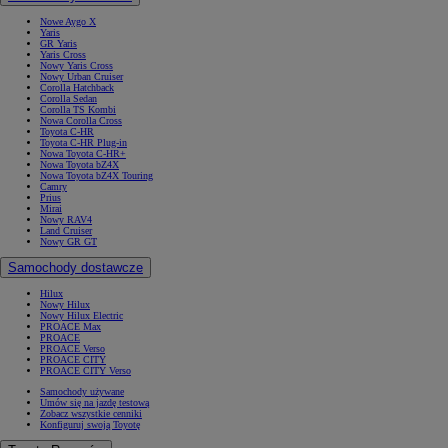
Nowe Aygo X
Yaris
GR Yaris
Yaris Cross
Nowy Yaris Cross
Nowy Urban Cruiser
Corolla Hatchback
Corolla Sedan
Corolla TS Kombi
Nowa Corolla Cross
Toyota C-HR
Toyota C-HR Plug-in
Nowa Toyota C-HR+
Nowa Toyota bZ4X
Nowa Toyota bZ4X Touring
Camry
Prius
Mirai
Nowy RAV4
Land Cruiser
Nowy GR GT
Samochody dostawcze
Hilux
Nowy Hilux
Nowy Hilux Electric
PROACE Max
PROACE
PROACE Verso
PROACE CITY
PROACE CITY Verso
Samochody używane
Umów się na jazdę testową
Zobacz wszystkie cenniki
Konfiguruj swoją Toyotę