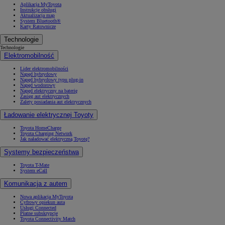
Aplikacja MyToyota
Instrukcje obsługi
Aktualizacja map
System Bluetooth®
Karty Ratownicze
Technologie
Technologie
Elektromobilność
Lider elektromobilności
Napęd hybrydowy
Napęd hybrydowy typu plug-in
Napęd wodorowy
Napęd elektryczny na baterię
Zasięg aut elektrycznych
Zalety posiadania aut elektrycznych
Ładowanie elektrycznej Toyoty
Toyota HomeCharge
Toyota Charging Network
Jak naładować elektryczną Toyotę?
Systemy bezpieczeństwa
Toyota T-Mate
System eCall
Komunikacja z autem
Nowa aplikacja MyToyota
Cyfrowy opiekun auta
Usługi Connected
Płatne subskrypcje
Toyota Connectivity Match