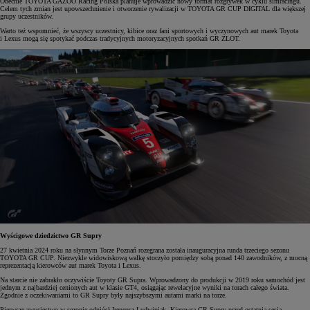
Obecnie TOYOTA GAZOO Racing Polska planuje wprowadzić nowy format rozgrywek w cyklu simracingu.
Celem tych zmian jest upowszechnienie i otworzenie rywalizacji w TOYOTA GR CUP DIGITAL dla większej
grupy uczestników.
Warto też wspomnieć, że wszyscy uczestnicy, kibice oraz fani sportowych i wyczynowych aut marek Toyota
i Lexus mogą się spotykać podczas tradycyjnych motoryzacyjnych spotkań GR ZLOT.
Wyścigowe dziedzictwo GR Supry
27 kwietnia 2024 roku na słynnym Torze Poznań rozegrana została inauguracyjna runda trzeciego sezonu
TOYOTA GR CUP. Niezwykle widowiskową walkę stoczyło pomiędzy sobą ponad 140 zawodników, z mocną
reprezentacją kierowców aut marek Toyota i Lexus.
Na starcie nie zabrakło oczywiście Toyoty GR Supra. Wprowadzony do produkcji w 2019 roku samochód jest
jednym z najbardziej cenionych aut w klasie GT4, osiągając rewelacyjne wyniki na torach całego świata.
Zgodnie z oczekiwaniami to GR Supry były najszybszymi autami marki na torze.
Pierwsze zwycięstwo w sezonie odniósł Ireneusz Ludwiniak. Kierowca GR Supry przed ostatnią sesją