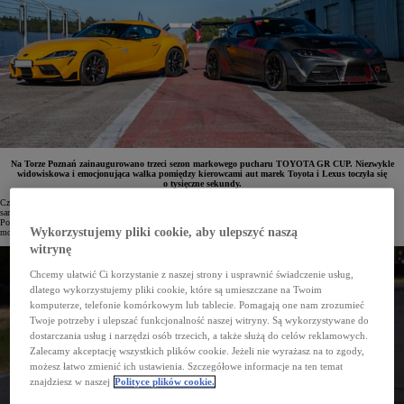
Na Torze Poznań zainaugurowano trzeci sezon markowego pucharu TOYOTA GR CUP. Niezwykle
widowiskowa i emocjonująca walka pomiędzy kierowcami aut marek Toyota i Lexus toczyła się
o tysięczne sekundy.
Czym jest TOYOTA GR CUP? To seria zawodów i wydarzeń stworzona z myślą o miłośnikach sportowych
samochodów marek Toyota i Lexus, a zwłaszcza kultowych modeli z linii GR. TOYOTA GAZOO Racing
Polska organizuje już trzeci sezon tego markowego pucharu łączącego rywalizację ze świata sportów
Wykorzystujemy pliki cookie, aby ulepszyć naszą
motorowych z e-motorsportem i motoryzacyjnymi zlotami.
witrynę
Chcemy ułatwić Ci korzystanie z naszej strony i usprawnić świadczenie usług,
dlatego wykorzystujemy pliki cookie, które są umieszczane na Twoim
komputerze, telefonie komórkowym lub tablecie. Pomagają one nam zrozumieć
Twoje potrzeby i ulepszać funkcjonalność naszej witryny. Są wykorzystywane do
dostarczania usług i narzędzi osób trzecich, a także służą do celów reklamowych.
Zalecamy akceptację wszystkich plików cookie. Jeżeli nie wyrażasz na to zgody,
możesz łatwo zmienić ich ustawienia. Szczegółowe informacje na ten temat
znajdziesz w naszej
Polityce plików cookie.