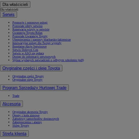
Dla właścicieli
Dla właścicieli
Serwis
Promocje i sezonowe usługi
Pozostałe oferty serwisu
Rezerwacja wizyty w serwisie
Gwarancja Toyota Relax
Pozostałe Gwarancje Toyoty
Ubezpieczenia i naprawy blacharsko-lakiernicze
Innowacyjne usługi dla Twojej wygody
Bezpłatne Akcje Serwisowe
Serwis Dobrych Cen
Serwis w ASO się opłaca
Dostęp do informacji serwisowych
Wykaz wydanych zaświadczeń o odbytym szkoleniu (pdf)
Oryginalne części i oleje Toyota
Oryginalne części Toyoty
Oryginalne oleje Toyoty
Program Sprzedaży Hurtowej Trade
Trade
Akcesoria
Oryginalne akcesoria Toyoty
Opony i koła zimowe
Zabudowy samochodów dostawczych
Zabezpieczenia i alarmy
Sklep Toyoty
Strefa klienta