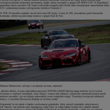
wyścigową zmienił ustawienia zawieszenia, dzięki czemu zwyciężył w grupie GR OPEN CUP. W klasyfikacji
generalnej całych zawodów GR Supra Ludwiniaka ustąpiła tylko dwóm dużo mocniejszym samochodom klasy
GT3 i jednomiejscowemu wyścigowemu bolidowi Formuły 3.
W TOP 10 zawodów znalazły się też dwie inne GR Supry i Lexus IS 200, prowadzony przez Krzysztofa
Łochunko, zdobywcę pierwszego miejsca w grupie Race & Fun.
Mateusz Malinowski, mówiąc o rywalizacji na torze, zaznaczył:
„Bardzo dobrze, że auta zaprojektowane przez TOYOTA GAZOO Racing mogą zmierzyć się ze swoimi
rywalami w realnych warunkach. Auta Toyoty i Lexusa były jednymi z najliczniej reprezentowanych marek
podczas zawodów i po raz kolejny udowodniły swoje wspaniałe osiągi. Gratuluję zwycięzcom zdobytych
miejsc, a wszystkim kierowcom dziękuję za świetną walkę”.
Wspomnieć tu też należy o bardzo wyrównanym pojedynku, który stoczyli pomiędzy sobą kierowcy
GR Yarisów. Już podczas sesji treningowej widać było, że walka będzie toczyła się o ułamki sekund.
Najszybszym kierowcą w grupie GR YARIS CUP okazał się Dariusz Kośmider – udało mu się pokonać