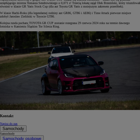
urzędującego mistrza Tomasza Sendrowskiego o 0,071 s! Trzecią lokatę zajął Olek Brzeziński, który triumfował
również w klasie GR Yaris Stock Cup (dla aut Toyota GR Yaris z mniejszym zakresem przeróbek).
W klasie Hachi-Roku (dla legendarnej rodziny aut GR86, GT86 i AE86) i Time Attack pierwsze miejsce
zdobył Jarosław Zieliński w Toyocie GT86.
Kolejna runda pucharu TOYOTA GR CUP zostanie rozegrana 29 czerwca 2024 roku na terenie dawnego
lotniska w Kamieniu Śląskim Tor Silesia Ring.
Kontakt
Napisz do nas
Samochody
Samochody
Samochody osobowe