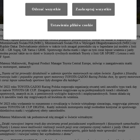
Odrzuć wszystkie
Zaakceptuj wszystkie
Ustawienia plików cookie
Jazda na torze dla każdego
TOYOTA GAZOO Racing od 2015 roku tworzy coraz to lepsze samochody wyczynowe, wykorzystując zdobytą
wiedzę i opinie kierowców do rozwoju swoich pojazdów produkcyjnych. Bierze też udział w Rajdowych
Mistrzostwach Świata FIA (WRC), Mistrzostwach Świata FIA w Wyścigach Długodystansowych (WEC) czy
Rajdzie Dakar. Doświadczenie zdobyte w trakcie tych zmagań przerodziło się w legendarne już modele z linii
GR – GR Suprę, GR Yarisa i GR86. Sportowego ducha marki i idące za tym coraz lepsze wrażenia z jazdy
można poczuć także na co dzień w licznych cywilnych modelach Toyoty z linii GR SPORT i Lexusa z serii
F Sport.
Mateusz Malinowski, Regional Product Manager Toyota Central Europe, mówiąc o zaangażowaniu marki
w motorsport, zaznaczył:
„Toyota od lat prowadzi działalność w zakresie sportów motorowych na całym świecie. Zgodnie z filozofią
rozwoju ludzi i pojazdów poprzez sport motorowy TOYOTA GAZOO Racing Polska chce, by sporty motorowe
i coraz lepsze samochody sportowe były dostępne dla każdego”.
W 2022 roku TOYOTA GAZOO Racing Polska rozpoczęła organizację otwartej serii zawodów typu track day
o nazwie TOYOTA GR CUP. Zmagania sportowe rozgrywane są na profesjonalnych torach i obiektach
sportowych, znanych m.in. z prestiżowych wyścigów krajowych i międzynarodowych. Sezon składa się
z 6 zawodów track day rozgrywanych od kwietnia do września.
W 2023 roku wydarzenie to rozszerzono o rywalizację w świecie wirtualnego simracingu, rozgrywając pierwszy
sezon TOYOTA GR CUP DIGITAL. Każdy miłośnik motorsportu mógł swobodnie korzystać ze sportowego
dziedzictwa marki i wyjątkowej oferty samochodów.
Mateusz Malinowski tak podsumował rolę zmagań w świecie wirtualnym:
„Dzięki rozwojowi imprez track day otwieramy przed posiadaczami współczesnych i klasycznych samochodów
Toyoty i Lexusa nowe możliwości realizacji swoich pasji oraz czerpania czystej radości z jazdy. Obok serii
zmagań na torze przenosimy się także do świata e-motorsportu, gdzie każdy może sprawdzić swoje
umiejętności i rozwijać talenty bez wychodzenia z domu”.