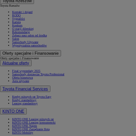
Toyota Rzeszów
Toyota Rzeszów
Kontakt i dojazd
RODO
Sygnaliści
Kariera
Konkurs
O stacji dilerskiej
Rekomendacje
Zobacz nasz salon od środka
Salon
Samochody Używane
Wypożyczalnia samochodów
Oferty specjalne i Finansowanie
Oferty specjalne i Finansowanie
Aktualne oferty
Finał wyprzedaży 2025
Samochody dostawcze Toyota Professional
Oferta biznesowa
Auta używane
Toyota Financial Services
Kredyt niższych rat Toyota Easy
Kredyt standardowy
Leasing standardowy
KINTO ONE
KINTO ONE Leasing niższych rat
KINTO ONE Leasing konsumencki
KINTO ONE Najem
KINTO ONE Zarządzanie flotą
KINTO Mobility