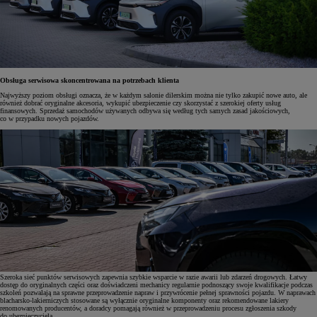
Obsługa serwisowa skoncentrowana na potrzebach klienta
Najwyższy poziom obsługi oznacza, że w każdym salonie dilerskim można nie tylko zakupić nowe auto, ale
również dobrać oryginalne akcesoria, wykupić ubezpieczenie czy skorzystać z szerokiej oferty usług
finansowych. Sprzedaż samochodów używanych odbywa się według tych samych zasad jakościowych,
co w przypadku nowych pojazdów.
Szeroka sieć punktów serwisowych zapewnia szybkie wsparcie w razie awarii lub zdarzeń drogowych. Łatwy
dostęp do oryginalnych części oraz doświadczeni mechanicy regularnie podnoszący swoje kwalifikacje podczas
szkoleń pozwalają na sprawne przeprowadzenie napraw i przywrócenie pełnej sprawności pojazdu. W naprawach
blacharsko-lakierniczych stosowane są wyłącznie oryginalne komponenty oraz rekomendowane lakiery
renomowanych producentów, a doradcy pomagają również w przeprowadzeniu procesu zgłoszenia szkody
do ubezpieczyciela.