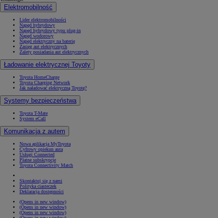
Elektromobilność
Lider elektromobilności
Napęd hybrydowy
Napęd hybrydowy typu plug-in
Napęd wodorowy
Napęd elektryczny na baterię
Zasięg aut elektrycznych
Zalety posiadania aut elektrycznych
Ładowanie elektrycznej Toyoty
Toyota HomeCharge
Toyota Charging Network
Jak naładować elektryczną Toyotę?
Systemy bezpieczeństwa
Toyota T-Mate
System eCall
Komunikacja z autem
Nowa aplikacja MyToyota
Cyfrowy opiekun auta
Usługi Connected
Płatne subskrypcje
Toyota Connectivity Match
Skontaktuj się z nami
Polityka ciasteczek
Deklaracja dostępności
(Opens in new window)
(Opens in new window)
(Opens in new window)
(Opens in new window)