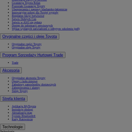
Gwarancja Toyota Relax
Pozostałe Gwarancje Toyoty
Ubezpieczenia i naprawy blacharsko-lakiernicze
Innowacyjne usługi dla Twojej wygody
Bezpłatne Akcje Serwisowe
Serwis Dobrych Cen
Serwis w ASO się opłaca
Dostęp do informacji serwisowych
Wykaz wydanych zaświadczeń o odbytym szkoleniu (pdf)
Oryginalne części i oleje Toyota
Oryginalne części Toyoty
Oryginalne oleje Toyoty
Program Sprzedaży Hurtowej Trade
Trade
Akcesoria
Oryginalne akcesoria Toyoty
Opony i koła zimowe
Zabudowy samochodów dostawczych
Zabezpieczenia i alarmy
Sklep Toyoty
Strefa klienta
Aplikacja MyToyota
Instrukcje obsługi
Aktualizacja map
System Bluetooth®
Karty Ratownicze
Technologie
Technologie