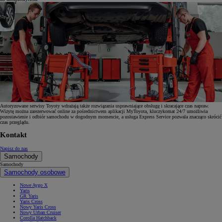
Autoryzowane serwisy Toyoty wdrażają także rozwiązania usprawniające obsługę i skracające czas napraw.
Wizytę można zarezerwować online za pośrednictwem aplikacji MyToyota, kluczykomat 24/7 umożliwia
pozostawienie i odbiór samochodu w dogodnym momencie, a usługa Express Service pozwala znacząco skrócić
czas przeglądu.
Kontakt
Napisz do nas
Samochody
Samochody
Samochody osobowe
Nowe Aygo X
Yaris
GR Yaris
Yaris Cross
Nowy Yaris Cross
Nowy Urban Cruiser
Corolla Hatchback