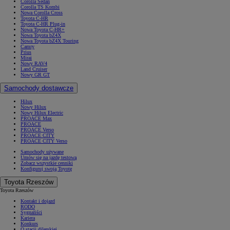
Corolla Sedan
Corolla TS Kombi
Nowa Corolla Cross
Toyota C-HR
Toyota C-HR Plug-in
Nowa Toyota C-HR+
Nowa Toyota bZ4X
Nowa Toyota bZ4X Touring
Camry
Prius
Mirai
Nowy RAV4
Land Cruiser
Nowy GR GT
Samochody dostawcze
Hilux
Nowy Hilux
Nowy Hilux Electric
PROACE Max
PROACE
PROACE Verso
PROACE CITY
PROACE CITY Verso
Samochody używane
Umów się na jazdę testową
Zobacz wszystkie cenniki
Konfiguruj swoją Toyotę
Toyota Rzeszów
Toyota Rzeszów
Kontakt i dojazd
RODO
Sygnaliści
Kariera
Konkurs
O stacji dilerskiej