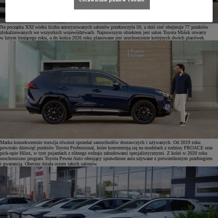
Na początku XXI wieku liczba autoryzowanych salonów przekroczyła 50, a dziś sieć obejmuje 77 punktów
zlokalizowanych we wszystkich województwach. Najnowszym obiektem jest salon Toyota Mińsk otwarty
w lutym bieżącego roku, a do końca 2026 roku planowane jest uruchomienie kolejnych dwóch placówek.
Marka konsekwentnie rozwija również sprzedaż samochodów dostawczych i używanych. Od 2019 roku
powstało dziewięć punktów Toyota Professional, które koncentrują się na modelach z rodziny PROACE oraz
pick-upie Hilux, w tym pojazdach z różnego rodzaju zabudowami specjalistycznymi. Z kolei w 2020 roku
uruchomiono program Toyota Pewne Auto oferujący sprawdzone auta używane z potwierdzonym przebiegiem
i gwarancją. Obecnie działa osiem takich salonów.