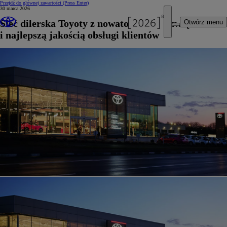
Przejdź do głównej zawartości
(Press Enter)
30 marca 2026
Sieć dilerska Toyoty z nowatorskimi rozwiązaniami
Otwórz menu
i najlepszą jakością obsługi klientów