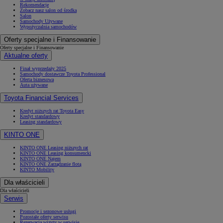
Rekomendacje
Zobacz nasz salon od środka
Salon
Samochody Używane
Wypożyczalnia samochodów
Oferty specjalne i Finansowanie
Oferty specjalne i Finansowanie
Aktualne oferty
Finał wyprzedaży 2025
Samochody dostawcze Toyota Professional
Oferta biznesowa
Auta używane
Toyota Financial Services
Kredyt niższych rat Toyota Easy
Kredyt standardowy
Leasing standardowy
KINTO ONE
KINTO ONE Leasing niższych rat
KINTO ONE Leasing konsumencki
KINTO ONE Najem
KINTO ONE Zarządzanie flotą
KINTO Mobility
Dla właścicieli
Dla właścicieli
Serwis
Promocje i sezonowe usługi
Pozostałe oferty serwisu
Rezerwacja wizyty w serwisie