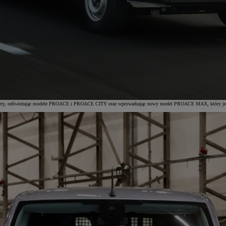
ję oferty, odświeżając modele PROACE i PROACE CITY oraz wprowadzając nowy model PROACE MAX, który jest