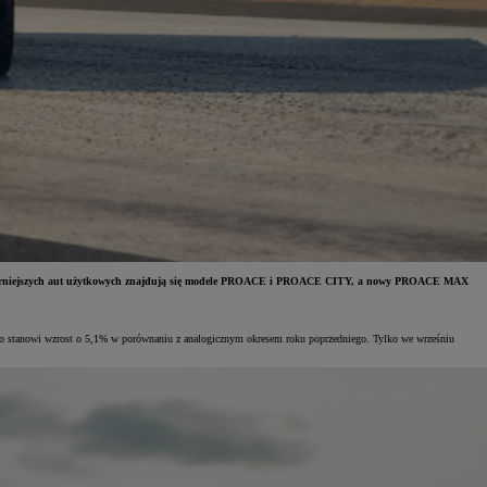
popularniejszych aut użytkowych znajdują się modele PROACE i PROACE CITY, a nowy PROACE MAX
, co stanowi wzrost o 5,1% w porównaniu z analogicznym okresem roku poprzedniego. Tylko we wrześniu