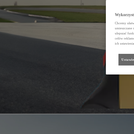
Wykorzystu
Chcemy ułatwi
umieszczane 
ulepszać funk
celów reklamo
ich ustawieni
Ustawie