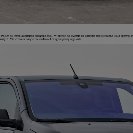
Polsce po trzech kwartałach bieżącego roku. W okresie od stycznia do września zarejestrowano 5053 egzem
ziętych. We wrześniu nabywców znalazło 471 egzemplarzy tego auta.