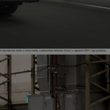
 największym autem w ofercie marki, a jednocześnie debiutem Toyoty w segmencie HDV. Jego produkcja