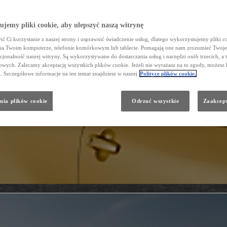
jemy pliki cookie, aby ulepszyć naszą witrynę
ć Ci korzystanie z naszej strony i usprawnić świadczenie usług, dlatego wykorzystujemy pliki co
na Twoim komputerze, telefonie komórkowym lub tablecie. Pomagają one nam zrozumieć Twoje 
cjonalność naszej witryny. Są wykorzystywane do dostarczania usług i narzędzi osób trzecich, a 
wych. Zalecamy akceptację wszystkich plików cookie. Jeżeli nie wyrażasz na to zgody, możesz 
a. Szczegółowe informacje na ten temat znajdziesz w naszej
Polityce plików cookie.
nia plików cookie
Odrzuć wszystkie
Zaakcept