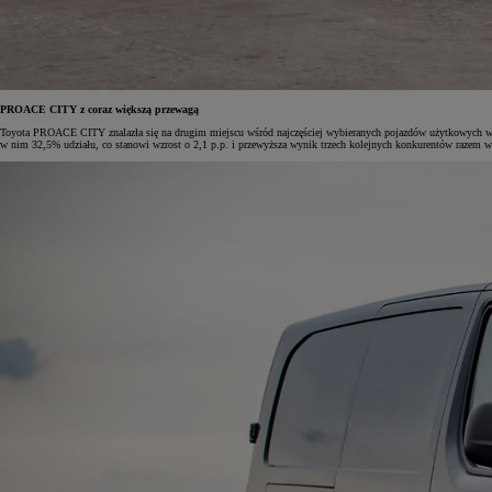
Od
105 300 zł
PROACE CITY z coraz większą przewagą
Corolla Hatchback
Toyota PROACE CITY znalazła się na drugim miejscu wśród najczęściej wybieranych pojazdów użytkowych w 
HYBRID
w nim 32,5% udziału, co stanowi wzrost o 2,1 p.p. i przewyższa wynik trzech kolejnych konkurentów razem w