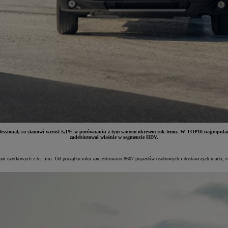
ta Professional, co stanowi wzrost 5,1% w porównaniu z tym samym okresem rok temu. W TOP10 naj
zadebiutował właśnie w segmencie HDV.
ży aut użytkowych z tej linii. Od początku roku zarejestrowano 8607 pojazdów osobowych i dostawczych marki