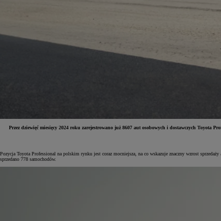
Przez dziewięć miesięcy 2024 roku zarejestrowano już 8607 aut osobowych i dostawczych Toyo
Od
81 900 zł
Pozycja Toyota Professional na polskim rynku jest coraz mocniejsza, na co wskazuje znaczny wzrost sprzeda
sprzedano 778 samochodów.
Yaris Cross
HYBRID