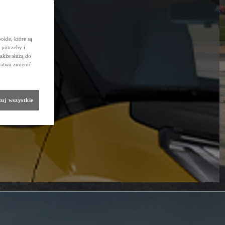
okie, które są
potrzeby i
także służą do
łatwo zmienić
uj wszystkie