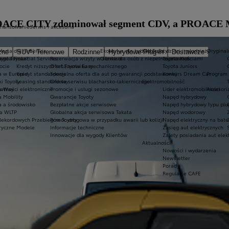
 PROACE CITY zdominował segment CDV, a PROACE 
inansowanie
Serwis i akcesoria
ferta dla firm
Serwis
Ekobonus dla hybryd Toyoty
Kluby dla dzieci i młodzieży
Oryginaln
zne
SUV i Terenowe
Rodzinne
Hybrydowe Plug-in
Dostawcze
ego Toyota?
oyota Financial Services
Rezerwacja wizyty w serwisie
Oferta dla osób z niepełnosprawnościami
Toyota Kids
ocie
Kredyt niższych rat Toyota Easy
Oferta serwisu mechanicznego
Toyota Juniors
a w Europie
Kredyt standardowy
Specjalna oferta dla aut po gwarancji podstawowej
Konkurs Dream Car
Program 
ki Toyoty
Leasing standardowy
Oferta serwisu blacharsko-lakierniczego
Elektromobilność
a Way
łatności elektroniczne
Promocje i usługi sezonowe
Lider elektromobilności
Akcesori
a Mobility
Gwarancje Toyoty
Napęd hybrydowy
a a środowisko
Bezpłatne akcje serwisowe
Napęd hybrydowy typu plu
a WLTP
Globalna akcja serwisowa Takata
Napęd wodorowy
Rekordowych Przebiegów Toyoty
Pomoc drogowa w przypadku awarii lub kolizji
Napęd elektryczny na bate
ryczne Modele
Informacje techniczne
Zasięg aut elektrycznych
Innowacje dla wygody Klientów
Zalety posiadania aut elek
Aktualności
Nowości i wydarzenia
Newsletter
Porady
Regulacje CAFE