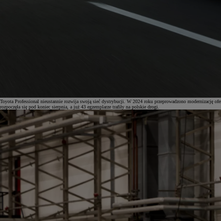
Toyota Professional nieustannie rozwija swoją sieć dystrybucji. W 2024 roku przeprowadzono modernizac
rozpoczęła się pod koniec sierpnia, a już 43 egzemplarze trafiły na polskie drogi.