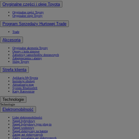
Oryginalne części i oleje Toyota
Oryginalne części Toyoty
Oryginalne oleje Toyoty
Program Sprzedaży Hurtowej Trade
Trade
Akcesoria
Oryginalne akcesoria Toyoty
Opony i koła zimowe
Zabudowy samochodów dostawczych
Zabezpieczenia i alarmy
Sklep Toyoty
Strefa klienta
Aplikacja MyToyota
Instrukcje obsługi
Aktualizacja map
System Bluetooth®
Karty Ratownicze
Technologie
Technologie
Elektromobilność
Lider elektromobilności
Napęd hybrydowy
Napęd hybrydowy typu plug-in
Napęd wodorowy
Napęd elektryczny na baterię
Zasięg aut elektrycznych
Zalety posiadania aut elektrycznych