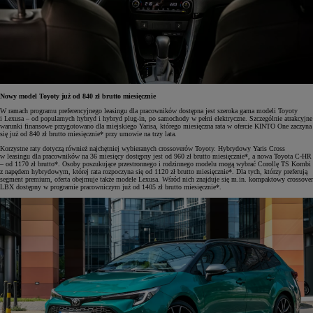
Nowy model Toyoty już od 840 zł brutto miesięcznie
W ramach programu preferencyjnego leasingu dla pracowników dostępna jest szeroka gama modeli Toyoty
i Lexusa – od popularnych hybryd i hybryd plug-in, po samochody w pełni elektryczne. Szczególnie atrakcyjne
warunki finansowe przygotowano dla miejskiego Yarisa, którego miesięczna rata w ofercie KINTO One zaczyna
się już od 840 zł brutto miesięcznie* przy umowie na trzy lata.
Korzystne raty dotyczą również najchętniej wybieranych crossoverów Toyoty. Hybrydowy Yaris Cross
w leasingu dla pracowników na 36 miesięcy dostępny jest od 960 zł brutto miesięcznie*, a nowa Toyota C-HR
– od 1170 zł brutto*. Osoby poszukujące przestronnego i rodzinnego modelu mogą wybrać Corollę TS Kombi
z napędem hybrydowym, której rata rozpoczyna się od 1120 zł brutto miesięcznie*. Dla tych, którzy preferują
segment premium, oferta obejmuje także modele Lexusa. Wśród nich znajduje się m.in. kompaktowy crossover
LBX dostępny w programie pracowniczym już od 1405 zł brutto miesięcznie*.