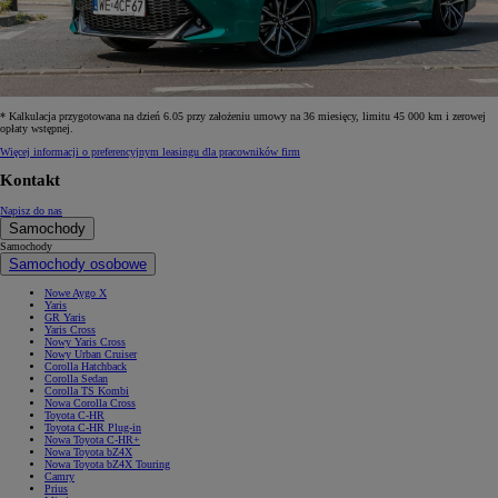
* Kalkulacja przygotowana na dzień 6.05 przy założeniu umowy na 36 miesięcy, limitu 45 000 km i zerowej
opłaty wstępnej.
Więcej informacji o preferencyjnym leasingu dla pracowników firm
Kontakt
Napisz do nas
Samochody
Samochody
Samochody osobowe
Nowe Aygo X
Yaris
GR Yaris
Yaris Cross
Nowy Yaris Cross
Nowy Urban Cruiser
Corolla Hatchback
Corolla Sedan
Corolla TS Kombi
Nowa Corolla Cross
Toyota C-HR
Toyota C-HR Plug-in
Nowa Toyota C-HR+
Nowa Toyota bZ4X
Nowa Toyota bZ4X Touring
Camry
Prius