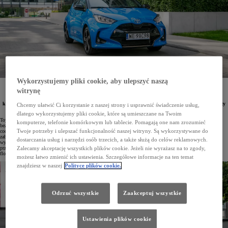
Wykorzystujemy pliki cookie, aby ulepszyć naszą
Posiadanie samochodów marki Toyota w firmowej flocie otwiera przed pracownikami możliwość
witrynę
korzystania z nowego auta w celach prywatnych na korzystnych warunkach. Co dwa lata można
wymienić pojazd na nowy, płacąc jedynie niskie miesięczne raty w ramach programu KINTO One,
które mogą obejmować także serwisowanie, ubezpieczenie czy komplet opon zimowych. Oferta dotyczy
Chcemy ułatwić Ci korzystanie z naszej strony i usprawnić świadczenie usług,
najczęściej wybieranych modeli Toyoty i Lexusa.
dlatego wykorzystujemy pliki cookie, które są umieszczane na Twoim
Toyota od lat pozostaje liderem polskiego rynku flotowego. Jej pojazdy, znane z niskiego zużycia paliwa,
komputerze, telefonie komórkowym lub tablecie. Pomagają one nam zrozumieć
bezawaryjności oraz zaawansowanych technologicznie systemów bezpieczeństwa i napędów hybrydowych,
Twoje potrzeby i ulepszać funkcjonalność naszej witryny. Są wykorzystywane do
codziennie służą setkom tysięcy pracowników. Bogata oferta modeli oraz dostępność wyspecjalizowanych
zabudów Toyota Professional sprawiają, że japońska marka cieszy się dużym uznaniem wśród firm
dostarczania usług i narzędzi osób trzecich, a także służą do celów reklamowych.
wykorzystujących zarówno auta użytkowe, jak i specjalistyczne. Z kolei Lexusy chętnie wybierane są przez
przedsiębiorstwa poszukujące prestiżowych, niezawodnych i oszczędnych samochodów premium do swojej
Zalecamy akceptację wszystkich plików cookie. Jeżeli nie wyrażasz na to zgody,
floty.
możesz łatwo zmienić ich ustawienia. Szczegółowe informacje na ten temat
znajdziesz w naszej
Polityce plików cookie.
Odrzuć wszystkie
Zaakceptuj wszystkie
Ustawienia plików cookie