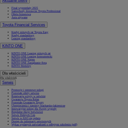
Aktualne oferty
Finał wyprzedaży 2025
Samochody dostawcze Toyota Professional
Oferta biznesowa
Auta używane
Toyota Financial Services
Kredyt niższych rat Toyota Easy
Kredyt standardowy
Leasing standardowy
KINTO ONE
KINTO ONE Leasing niższych rat
KINTO ONE Leasing konsumencki
KINTO ONE Najem
KINTO ONE Zarządzanie flotą
KINTO Mobility
Dla właścicieli
Dla właścicieli
Serwis
Promocje i sezonowe usługi
Pozostałe oferty serwisu
Rezerwacja wizyty w serwisie
Gwarancja Toyota Relax
Pozostałe Gwarancje Toyoty
Ubezpieczenia i naprawy blacharsko-lakiernicze
Innowacyjne usługi dla Twojej wygody
Bezpłatne Akcje Serwisowe
Serwis Dobrych Cen
Serwis w ASO się opłaca
Dostęp do informacji serwisowych
Wykaz wydanych zaświadczeń o odbytym szkoleniu (pdf)