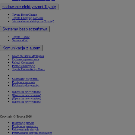
Ładowanie elektrycznej Toyoty
Toyota HomeCharge
Toyota Charging Network
Jak naładować elektryczną Toyotę?
Systemy bezpieczeństwa
Toyota T-Mate
System eCall
Komunikacja z autem
Nowa aplikacja MyToyota
Cyfrowy opiekun auta
Usługi Connected
Płatne subskrypcje
Toyota Connectivity Match
Skontaktuj się z nami
Polityka ciasteczek
Deklaracja dostępności
(Opens in new window)
(Opens in new window)
(Opens in new window)
(Opens in new window)
Copyright © Toyota 2026
Informacje prawne
Polityka prywatności
Udostępnianie danych
Przetwarzanie danych osobowych