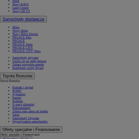
Mirai
Nowy RAV4
Land Cruiser
Nowy GR GT
Samochody dostawcze
Hilux
Nowy Hilux
Nowy Hilux Electric
PROACE Max
PROACE
PROACE Verso
PROACE CITY
PROACE CITY Verso
Samochody używane
Umów się na jazdę testową
Zobacz wszystkie cenniki
Konfiguruj swoją Toyotę
Toyota Rzeszów
Toyota Rzeszów
Kontakt i dojazd
RODO
Sygnaliści
Kariera
Konkurs
O stacji dilerskiej
Rekomendacje
Zobacz nasz salon od środka
Salon
Samochody Używane
Wypożyczalnia samochodów
Oferty specjalne i Finansowanie
Oferty specjalne i Finansowanie