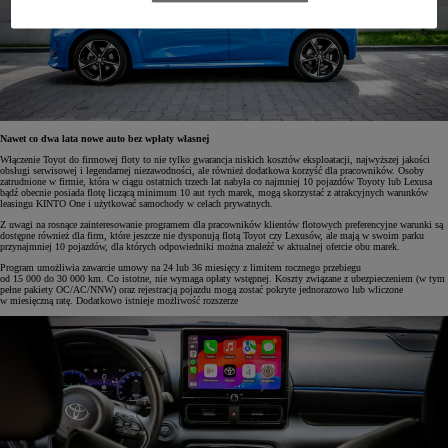
Nawet co dwa lata nowe auto bez wpłaty własnej
Włączenie Toyot do firmowej floty to nie tylko gwarancja niskich kosztów eksploatacji, najwyższej jakości
obsługi serwisowej i legendarnej niezawodności, ale również dodatkowa korzyść dla pracowników. Osoby
zatrudnione w firmie, która w ciągu ostatnich trzech lat nabyła co najmniej 10 pojazdów Toyoty lub Lexusa
bądź obecnie posiada flotę liczącą minimum 10 aut tych marek, mogą skorzystać z atrakcyjnych warunków
leasingu KINTO One i użytkować samochody w celach prywatnych.
Z uwagi na rosnące zainteresowanie programem dla pracowników klientów flotowych preferencyjne warunki są
dostępne również dla firm, które jeszcze nie dysponują flotą Toyot czy Lexusów, ale mają w swoim parku
przynajmniej 10 pojazdów, dla których odpowiedniki można znaleźć w aktualnej ofercie obu marek.
Program umożliwia zawarcie umowy na 24 lub 36 miesięcy z limitem rocznego przebiegu
od 15 000 do 30 000 km. Co istotne, nie wymaga opłaty wstępnej. Koszty związane z ubezpieczeniem (w tym
pełne pakiety OC/AC/NNW) oraz rejestracją pojazdu mogą zostać pokryte jednorazowo lub wliczone
w miesięczną ratę. Dodatkowo istnieje możliwość rozszerze