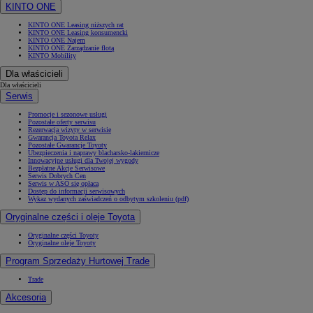
KINTO ONE
KINTO ONE Leasing niższych rat
KINTO ONE Leasing konsumencki
KINTO ONE Najem
KINTO ONE Zarządzanie flotą
KINTO Mobility
Dla właścicieli
Dla właścicieli
Serwis
Promocje i sezonowe usługi
Pozostałe oferty serwisu
Rezerwacja wizyty w serwisie
Gwarancja Toyota Relax
Pozostałe Gwarancje Toyoty
Ubezpieczenia i naprawy blacharsko-lakiernicze
Innowacyjne usługi dla Twojej wygody
Bezpłatne Akcje Serwisowe
Serwis Dobrych Cen
Serwis w ASO się opłaca
Dostęp do informacji serwisowych
Wykaz wydanych zaświadczeń o odbytym szkoleniu (pdf)
Oryginalne części i oleje Toyota
Oryginalne części Toyoty
Oryginalne oleje Toyoty
Program Sprzedaży Hurtowej Trade
Trade
Akcesoria