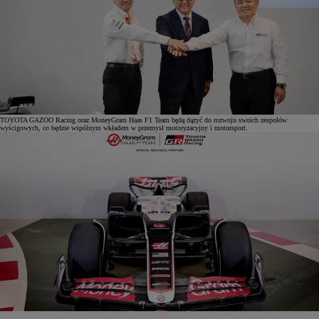
TOYOTA GAZOO Racing oraz MoneyGram Haas F1 Team będą dążyć do rozwoju swoich zespołów
wyścigowych, co będzie wspólnym wkładem w przemysł motoryzacyjny i motorsport.