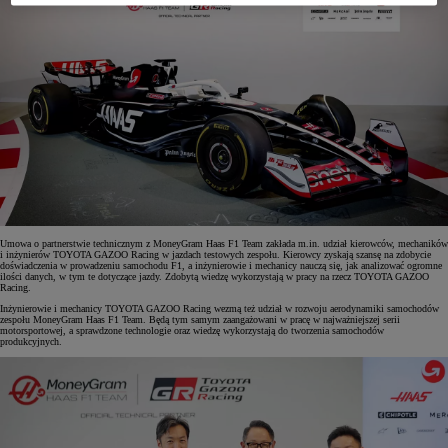
Umowa o partnerstwie technicznym z MoneyGram Haas F1 Team zakłada m.in. udział kierowców, mechaników
i inżynierów TOYOTA GAZOO Racing w jazdach testowych zespołu. Kierowcy zyskają szansę na zdobycie
doświadczenia w prowadzeniu samochodu F1, a inżynierowie i mechanicy nauczą się, jak analizować ogromne
ilości danych, w tym te dotyczące jazdy. Zdobytą wiedzę wykorzystają w pracy na rzecz TOYOTA GAZOO
Racing.
Inżynierowie i mechanicy TOYOTA GAZOO Racing wezmą też udział w rozwoju aerodynamiki samochodów
zespołu MoneyGram Haas F1 Team. Będą tym samym zaangażowani w pracę w najważniejszej serii
motorsportowej, a sprawdzone technologie oraz wiedzę wykorzystają do tworzenia samochodów
produkcyjnych.