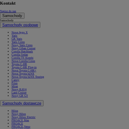
Kontakt
Napisz do nas
Samochody
Samochody
Samochody osobowe
Nowe Aygo X
Yaris
GR Yaris
Yaris Cross
Nowy Yaris Cross
Nowy Urban Cruiser
Corolla Hatchback
Corolla Sedan
Corolla TS Kombi
Nowa Corolla Cross
Toyota C-HR
Toyota C-HR Plug-in
Nowa Toyota C-HR+
Nowa Toyota bZ4X
Nowa Toyota bZ4X Touring
Camry
Prius
Mirai
Nowy RAV4
Land Cruiser
Nowy GR GT
Samochody dostawcze
Hilux
Nowy Hilux
Nowy Hilux Electric
PROACE Max
PROACE
PROACE Verso