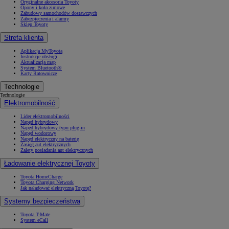
Oryginalne akcesoria Toyoty
Opony i koła zimowe
Zabudowy samochodów dostawczych
Zabezpieczenia i alarmy
Sklep Toyoty
Strefa klienta
Aplikacja MyToyota
Instrukcje obsługi
Aktualizacja map
System Bluetooth®
Karty Ratownicze
Technologie
Technologie
Elektromobilność
Lider elektromobilności
Napęd hybrydowy
Napęd hybrydowy typu plug-in
Napęd wodorowy
Napęd elektryczny na baterię
Zasięg aut elektrycznych
Zalety posiadania aut elektrycznych
Ładowanie elektrycznej Toyoty
Toyota HomeCharge
Toyota Charging Network
Jak naładować elektryczną Toyotę?
Systemy bezpieczeństwa
Toyota T-Mate
System eCall