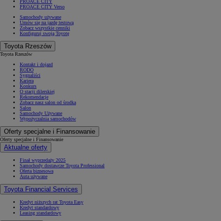
PROACE CITY
PROACE CITY Verso
Samochody używane
Umów się na jazdę testową
Zobacz wszystkie cenniki
Konfiguruj swoją Toyotę
Toyota Rzeszów
Toyota Rzeszów
Kontakt i dojazd
RODO
Sygnaliści
Kariera
Konkurs
O stacji dilerskiej
Rekomendacje
Zobacz nasz salon od środka
Salon
Samochody Używane
Wypożyczalnia samochodów
Oferty specjalne i Finansowanie
Oferty specjalne i Finansowanie
Aktualne oferty
Finał wyprzedaży 2025
Samochody dostawcze Toyota Professional
Oferta biznesowa
Auta używane
Toyota Financial Services
Kredyt niższych rat Toyota Easy
Kredyt standardowy
Leasing standardowy