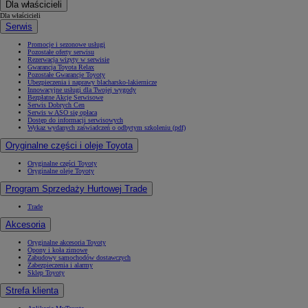
Dla właścicieli
Dla właścicieli
Serwis
Promocje i sezonowe usługi
Pozostałe oferty serwisu
Rezerwacja wizyty w serwisie
Gwarancja Toyota Relax
Pozostałe Gwarancje Toyoty
Ubezpieczenia i naprawy blacharsko-lakiernicze
Innowacyjne usługi dla Twojej wygody
Bezpłatne Akcje Serwisowe
Serwis Dobrych Cen
Serwis w ASO się opłaca
Dostęp do informacji serwisowych
Wykaz wydanych zaświadczeń o odbytym szkoleniu (pdf)
Oryginalne części i oleje Toyota
Oryginalne części Toyoty
Oryginalne oleje Toyoty
Program Sprzedaży Hurtowej Trade
Trade
Akcesoria
Oryginalne akcesoria Toyoty
Opony i koła zimowe
Zabudowy samochodów dostawczych
Zabezpieczenia i alarmy
Sklep Toyoty
Strefa klienta