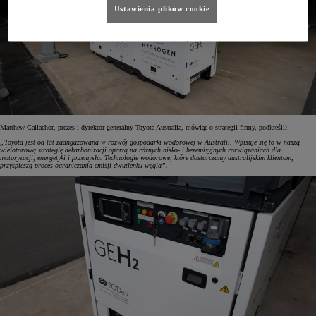
Ustawienia plików cookie
Matthew Callachor, prezes i dyrektor generalny Toyota Australia, mówiąc o strategii firmy, podkreślił:
„Toyota jest od lat zaangażowana w rozwój gospodarki wodorowej w Australii. Wpisuje się to w naszą
wielotorową strategię dekarbonizacji opartą na różnych nisko- i bezemisyjnych rozwiązaniach dla
motoryzacji, energetyki i przemysłu. Technologie wodorowe, które dostarczamy australijskim klientom,
przyspieszą proces ograniczania emisji dwutlenku węgla”.