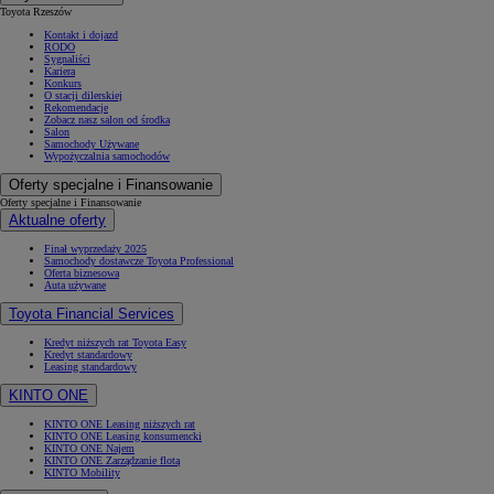
Toyota Rzeszów
Kontakt i dojazd
RODO
Sygnaliści
Kariera
Konkurs
O stacji dilerskiej
Rekomendacje
Zobacz nasz salon od środka
Salon
Samochody Używane
Wypożyczalnia samochodów
Oferty specjalne i Finansowanie
Oferty specjalne i Finansowanie
Aktualne oferty
Finał wyprzedaży 2025
Samochody dostawcze Toyota Professional
Oferta biznesowa
Auta używane
Toyota Financial Services
Kredyt niższych rat Toyota Easy
Kredyt standardowy
Leasing standardowy
KINTO ONE
KINTO ONE Leasing niższych rat
KINTO ONE Leasing konsumencki
KINTO ONE Najem
KINTO ONE Zarządzanie flotą
KINTO Mobility