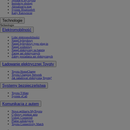
Aplikacja MyToyota
Instrukcje obsługi
Aktualizacja map
System Bluetooth®
Karty Ratownicze
Technologie
Technologie
Elektromobilność
Lider elektromobilności
Napęd hybrydowy
Napęd hybrydowy typu plug-in
Napęd wodorowy
Napęd elektryczny na baterię
Zasięg aut elektrycznych
Zalety posiadania aut elektrycznych
Ładowanie elektrycznej Toyoty
Toyota HomeCharge
Toyota Charging Network
Jak naładować elektryczną Toyotę?
Systemy bezpieczeństwa
Toyota T-Mate
System eCall
Komunikacja z autem
Nowa aplikacja MyToyota
Cyfrowy opiekun auta
Usługi Connected
Płatne subskrypcje
Toyota Connectivity Match