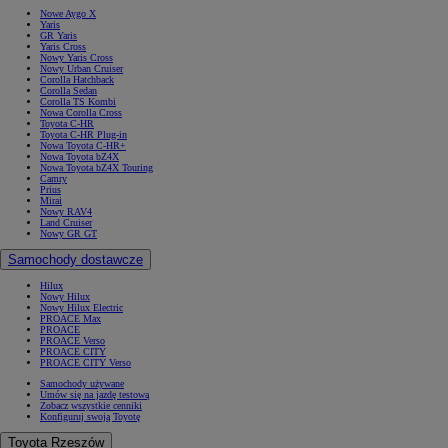
Nowe Aygo X
Yaris
GR Yaris
Yaris Cross
Nowy Yaris Cross
Nowy Urban Cruiser
Corolla Hatchback
Corolla Sedan
Corolla TS Kombi
Nowa Corolla Cross
Toyota C-HR
Toyota C-HR Plug-in
Nowa Toyota C-HR+
Nowa Toyota bZ4X
Nowa Toyota bZ4X Touring
Camry
Prius
Mirai
Nowy RAV4
Land Cruiser
Nowy GR GT
Samochody dostawcze
Hilux
Nowy Hilux
Nowy Hilux Electric
PROACE Max
PROACE
PROACE Verso
PROACE CITY
PROACE CITY Verso
Samochody używane
Umów się na jazdę testową
Zobacz wszystkie cenniki
Konfiguruj swoją Toyotę
Toyota Rzeszów