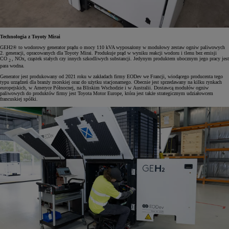
Technologia z Toyoty Mirai
GEH2® to wodorowy generator prądu o mocy 110 kVA wyposażony w modułowy zestaw ogniw paliwowych
2. generacji, opracowanych dla Toyoty Mirai. Produkuje prąd w wyniku reakcji wodoru i tlenu bez emisji
CO
, NOx, cząstek stałych czy innych szkodliwych substancji. Jedynym produktem ubocznym jego pracy jest
2
para wodna.
Generator jest produkowany od 2021 roku w zakładach firmy EODev we Francji, wiodącego producenta tego
typu urządzeń dla branży morskiej oraz do użytku stacjonarnego. Obecnie jest sprzedawany na kilku rynkach
europejskich, w Ameryce Północnej, na Bliskim Wschodzie i w Australii. Dostawcą modułów ogniw
paliwowych do produktów firmy jest Toyota Motor Europe, która jest także strategicznym udziałowcem
francuskiej spółki.