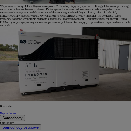
Współpracę z firmą EODev Toyota nawiązała w 2017 roku, stając się sponsorem Energy Observera, pierwszego
na świecie jachtu zasilanego wodorem. Prototypowy katamaran jest samowystarczalny energetycznie –
wykorzystuje wyłącznie produkowaną na pokładzie energię odnawialną ze słońca, wiatru i ruchu fal,
magazynowaną w postaci wodoru wytwarzanego w elektrolizerze z wody morskiej. Na pokładzie jachtu
testowane są różne technologie związane z produkcją, magazynowaniem i wykorzystywaniem energii. Firma
EODev zajmuje się opracowywaniem na podstawie tych badań komercyjnych produktów i wprowadzaniem ich
na rynek.
Kontakt
Napisz do nas
Samochody
Samochody
Samochody osobowe