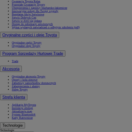
Gwarancja Toyota Relax
Pozostałe Gwarancje Toyoty
Ubezpieczenia i naprawy blacharsko-lakiernicze
Innowacyjne usługi dla Twojej wygody
Bezpłatne Akcje Serwisowe
Serwis Dobrych Cen
Serwis w ASO się opłaca
Dostęp do informacji serwisowych
Wykaz wydanych zaświadczeń o odbytym szkoleniu (pdf)
Oryginalne części i oleje Toyota
Oryginalne części Toyoty
Oryginalne oleje Toyoty
Program Sprzedaży Hurtowej Trade
Trade
Akcesoria
Oryginalne akcesoria Toyoty
Opony i koła zimowe
Zabudowy samochodów dostawczych
Zabezpieczenia i alarmy
Sklep Toyoty
Strefa klienta
Aplikacja MyToyota
Instrukcje obsługi
Aktualizacja map
System Bluetooth®
Karty Ratownicze
Technologie
Technologie