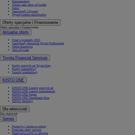
Rekomendacje
Zobacz nasz salon od środka
Salon
Samochody Używane
Wypożyczalnia samochodów
Oferty specjalne i Finansowanie
Oferty specjalne i Finansowanie
Aktualne oferty
Finał wyprzedaży 2025
Samochody dostawcze Toyota Professional
Oferta biznesowa
Auta używane
Toyota Financial Services
Kredyt niższych rat Toyota Easy
Kredyt standardowy
Leasing standardowy
KINTO ONE
KINTO ONE Leasing niższych rat
KINTO ONE Leasing konsumencki
KINTO ONE Najem
KINTO ONE Zarządzanie flotą
KINTO Mobility
Dla właścicieli
Dla właścicieli
Serwis
Promocje i sezonowe usługi
Pozostałe oferty serwisu
Rezerwacja wizyty w serwisie