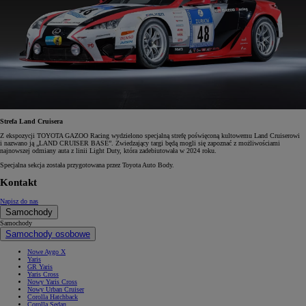
Strefa Land Cruisera
Z ekspozycji TOYOTA GAZOO Racing wydzielono specjalną strefę poświęconą kultowemu Land Cruiserowi
i nazwano ją „LAND CRUISER BASE”. Zwiedzający targi będą mogli się zapoznać z możliwościami
najnowszej odmiany auta z linii Light Duty, która zadebiutowała w 2024 roku.
Specjalna sekcja została przygotowana przez Toyota Auto Body.
Kontakt
Napisz do nas
Samochody
Samochody
Samochody osobowe
Nowe Aygo X
Yaris
GR Yaris
Yaris Cross
Nowy Yaris Cross
Nowy Urban Cruiser
Corolla Hatchback
Corolla Sedan