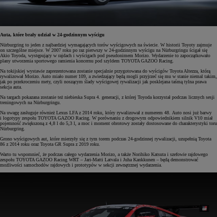
Auta, które brały udział w 24-godzinnym wyścigu
Nürburgring to jeden z najbardziej wymagających torów wyścigowych na świecie. W historii Toyoty zajmuje
on szczególne miejsce. W 2007 roku po raz pierwszy w 24-godzinnym wyścigu na Nürburgringu ścigał się
Akio Toyoda, występujący w rajdach i wyścigach pod pseudonimem Morizo. Wydarzenie to zapoczątkowało
plany utworzenia sportowego ramienia koncernu pod szyldem TOYOTA GAZOO Racing.
Na tokijskiej wystawie zaprezentowana zostanie specjalnie przygotowana do wyścigów Toyota Altezza, którą
rywalizował Morizo. Auto miało numer 109, a zwiedzający będą mogli przyjrzeć się mu w stanie niemal takim,
jak po przekroczeniu mety, czyli noszącym ślady wyścigowej rywalizacji jak posklejana taśmą tylna prawa
sekcja auta.
Na targach pokazana zostanie też niebieska Supra 4. generacji, z której Toyoda korzystał podczas licznych sesji
treningowych na Nürburgringu.
Na uwagę zasługuje również Lexus LFA z 2014 roku, który rywalizował z numerem 48. Auto nosi już barwy
i logotypy zespołu TOYOTA GAZOO Racing. W porównaniu z drogowym odpowiednikiem silnik V10 miał
pojemność zwiększoną z 4,8 l do 5,3 l, a moc i moment obrotowy zostały dostosowane do charakterystyki toru
Nürburgring.
Grono wyścigowych aut, które mierzyły się z tym torem podczas 24-godzinnej rywalizacji, uzupełnią Toyota
86 z 2014 roku oraz Toyota GR Supra z 2019 roku.
Warto tu wspomnieć, że podczas całego wydarzenia Morizo, a także Norihiko Katsuta i szefowie rajdowego
zespołu TOYOTA GAZOO Racing WRT – Jari-Matti Latvala i Juha Kankkunen – będą demonstrować
możliwości samochodów rajdowych i prototypów w sekcji zewnętrznej wydarzenia.