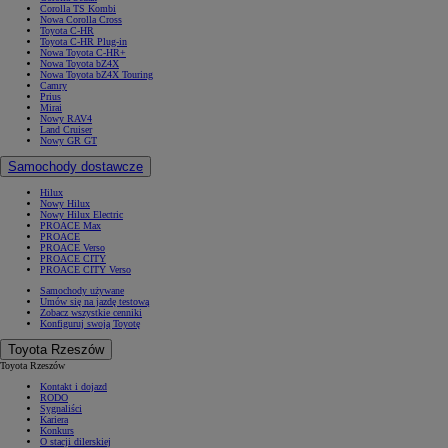
Corolla TS Kombi
Nowa Corolla Cross
Toyota C-HR
Toyota C-HR Plug-in
Nowa Toyota C-HR+
Nowa Toyota bZ4X
Nowa Toyota bZ4X Touring
Camry
Prius
Mirai
Nowy RAV4
Land Cruiser
Nowy GR GT
Samochody dostawcze
Hilux
Nowy Hilux
Nowy Hilux Electric
PROACE Max
PROACE
PROACE Verso
PROACE CITY
PROACE CITY Verso
Samochody używane
Umów się na jazdę testową
Zobacz wszystkie cenniki
Konfiguruj swoją Toyotę
Toyota Rzeszów
Toyota Rzeszów
Kontakt i dojazd
RODO
Sygnaliści
Kariera
Konkurs
O stacji dilerskiej