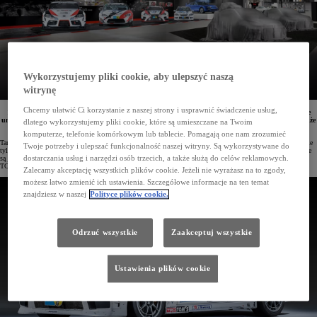
Wykorzystujemy pliki cookie, aby ulepszyć naszą
witrynę
Chcemy ułatwić Ci korzystanie z naszej strony i usprawnić świadczenie usług,
10 stycznia rozpocznie się Tokio Auto Salon 2025. Podczas tegorocznych targów Toyota zaprezentuje
unikalną ekspozycję samochodów wyścigowych związanych z legendarnym torem Nürburgring, a także
dlatego wykorzystujemy pliki cookie, które są umieszczane na Twoim
specjalną sekcję poświęconą Land Cruiserowi.
komputerze, telefonie komórkowym lub tablecie. Pomagają one nam zrozumieć
Targi w Tokio to jedna z najważniejszych imprez motoryzacyjnych w tej części świata. Marki prezentują tu nie
Twoje potrzeby i ulepszać funkcjonalność naszej witryny. Są wykorzystywane do
tylko swoje najnowsze samochody, ale także rzadkie eksponaty ze swoich muzeów, kultowe modele, które nie
dostarczania usług i narzędzi osób trzecich, a także służą do celów reklamowych.
są już codziennym widokiem na drogach, a także ekscytujące samochody wyścigowe. Tegoroczna ekspozycja
TOYOTA GAZOO Racing będzie poświęcona autom koncernu związanym z torem Nürburgring.
Zalecamy akceptację wszystkich plików cookie. Jeżeli nie wyrażasz na to zgody,
możesz łatwo zmienić ich ustawienia. Szczegółowe informacje na ten temat
znajdziesz w naszej
Polityce plików cookie.
Odrzuć wszystkie
Zaakceptuj wszystkie
Ustawienia plików cookie