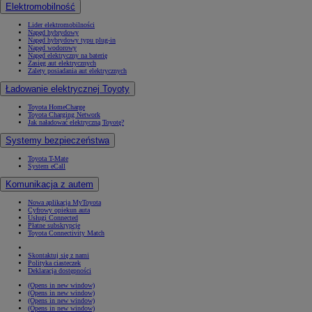
Elektromobilność
Lider elektromobilności
Napęd hybrydowy
Napęd hybrydowy typu plug-in
Napęd wodorowy
Napęd elektryczny na baterię
Zasięg aut elektrycznych
Zalety posiadania aut elektrycznych
Ładowanie elektrycznej Toyoty
Toyota HomeCharge
Toyota Charging Network
Jak naładować elektryczną Toyotę?
Systemy bezpieczeństwa
Toyota T-Mate
System eCall
Komunikacja z autem
Nowa aplikacja MyToyota
Cyfrowy opiekun auta
Usługi Connected
Płatne subskrypcje
Toyota Connectivity Match
Skontaktuj się z nami
Polityka ciasteczek
Deklaracja dostępności
(Opens in new window)
(Opens in new window)
(Opens in new window)
(Opens in new window)