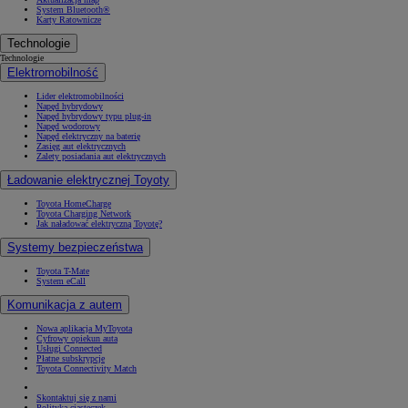
System Bluetooth®
Karty Ratownicze
Technologie
Technologie
Elektromobilność
Lider elektromobilności
Napęd hybrydowy
Napęd hybrydowy typu plug-in
Napęd wodorowy
Napęd elektryczny na baterię
Zasięg aut elektrycznych
Zalety posiadania aut elektrycznych
Ładowanie elektrycznej Toyoty
Toyota HomeCharge
Toyota Charging Network
Jak naładować elektryczną Toyotę?
Systemy bezpieczeństwa
Toyota T-Mate
System eCall
Komunikacja z autem
Nowa aplikacja MyToyota
Cyfrowy opiekun auta
Usługi Connected
Płatne subskrypcje
Toyota Connectivity Match
Skontaktuj się z nami
Polityka ciasteczek