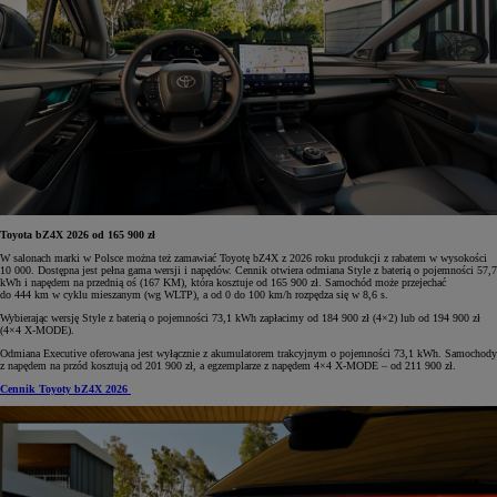
Toyota bZ4X 2026 od 165 900 zł
W salonach marki w Polsce można też zamawiać Toyotę bZ4X z 2026 roku produkcji z rabatem w wysokości
10 000. Dostępna jest pełna gama wersji i napędów. Cennik otwiera odmiana Style z baterią o pojemności 57,7
kWh i napędem na przednią oś (167 KM), która kosztuje od 165 900 zł. Samochód może przejechać
do 444 km w cyklu mieszanym (wg WLTP), a od 0 do 100 km/h rozpędza się w 8,6 s.
Wybierając wersję Style z baterią o pojemności 73,1 kWh zapłacimy od 184 900 zł (4×2) lub od 194 900 zł
(4×4 X-MODE).
Odmiana Executive oferowana jest wyłącznie z akumulatorem trakcyjnym o pojemności 73,1 kWh. Samochody
z napędem na przód kosztują od 201 900 zł, a egzemplarze z napędem 4×4 X-MODE – od 211 900 zł.
Cennik Toyoty bZ4X 2026