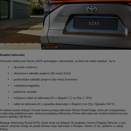
Komfort ładowania
Wszystkie elektryczne Toyoty bZ4X są dostępne z akcesoriami, za które nie trzeba dopłacać. Są to:
– dywaniki welurowe,
– aluminiowe nakładki progowe (dla wersji Style)
– podświetlane nakładki progowe (dla wersji Executive)
– wykładzina bagażnika
– pokrowiec na kabel
– trójfazowy kabel do ładowania AC o długości 7,5 m (Typ 2, 32A)
– kabel do ładowania AC z gniazdka domowego o długości 6 m (Typ 2/gniazdo 230 V).
W salonie można dokupić również domową stację ładowania Toyota HomeCharge, która jest kompatybilna
z ładowarką pokładową auta i domową instalacją elektryczną. Proces ładowania auta można kontrolować przy
użyciu aplikacji MyToyota.
Kupując elektryczną Toyotę bZ4X, klient może też dołączyć do programu Toyota Charging Network, a tym
samym otrzymać dostęp do ponad miliona stacji ładowania w Europie i blisko 13 tys. punktów w samej
Polsce.