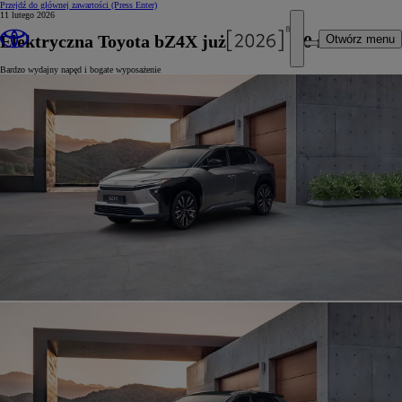
Przejdź do głównej zawartości
(Press Enter)
11 lutego 2026
Elektryczna Toyota bZ4X już od 165 900 zł
Otwórz menu
Bardzo wydajny napęd i bogate wyposażenie