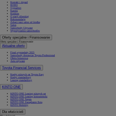
Kontakt i dojazd
RODO
Sygnaliści
Kariera
Konkurs
O stacji dilerskiej
Rekomendacje
Zobacz nasz salon od środka
Salon
Samochody Używane
Wypożyczalnia samochodów
Oferty specjalne i Finansowanie
Oferty specjalne i Finansowanie
Aktualne oferty
Finał wyprzedaży 2025
Samochody dostawcze Toyota Professional
Oferta biznesowa
Auta używane
Toyota Financial Services
Kredyt niższych rat Toyota Easy
Kredyt standardowy
Leasing standardowy
KINTO ONE
KINTO ONE Leasing niższych rat
KINTO ONE Leasing konsumencki
KINTO ONE Najem
KINTO ONE Zarządzanie flotą
KINTO Mobility
Dla właścicieli
Dla właścicieli