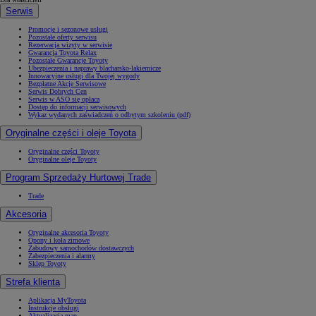
Serwis
Promocje i sezonowe usługi
Pozostałe oferty serwisu
Rezerwacja wizyty w serwisie
Gwarancja Toyota Relax
Pozostałe Gwarancje Toyoty
Ubezpieczenia i naprawy blacharsko-lakiernicze
Innowacyjne usługi dla Twojej wygody
Bezpłatne Akcje Serwisowe
Serwis Dobrych Cen
Serwis w ASO się opłaca
Dostęp do informacji serwisowych
Wykaz wydanych zaświadczeń o odbytym szkoleniu (pdf)
Oryginalne części i oleje Toyota
Oryginalne części Toyoty
Oryginalne oleje Toyoty
Program Sprzedaży Hurtowej Trade
Trade
Akcesoria
Oryginalne akcesoria Toyoty
Opony i koła zimowe
Zabudowy samochodów dostawczych
Zabezpieczenia i alarmy
Sklep Toyoty
Strefa klienta
Aplikacja MyToyota
Instrukcje obsługi
Aktualizacja map