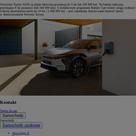
Wszystkie Toyoty bZ4X są objęte fabryczną gwarancją do 3 lat lub 100 000 km. Na baterię trakcyjną
przysługuje 8 lat gwarancji (lub 160 000 km). Z dodatkowym programem Battery Care klienci mogą wydłużyć
ochronę akumulatora nawet do 10 lat i 1 000 000 km – pod warunkiem dokonywania kontroli baterii
w Autoryzowanym Serwisie Toyoty.
Kontakt
Napisz do nas
Samochody
Samochody
Samochody osobowe
Nowe Aygo X