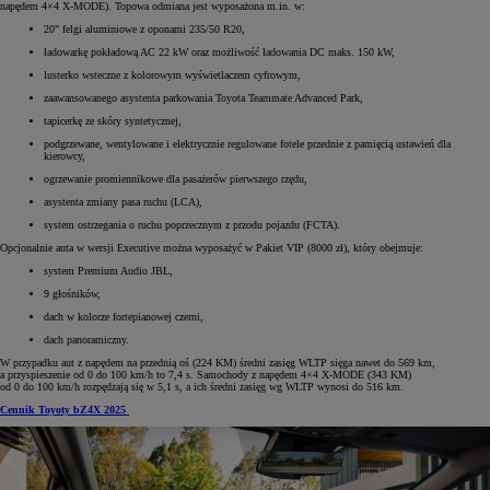
napędem 4×4 X-MODE). Topowa odmiana jest wyposażona m.in. w:
20" felgi aluminiowe z oponami 235/50 R20,
ładowarkę pokładową AC 22 kW oraz możliwość ładowania DC maks. 150 kW,
lusterko wsteczne z kolorowym wyświetlaczem cyfrowym,
zaawansowanego asystenta parkowania Toyota Teammate Advanced Park,
tapicerkę ze skóry syntetycznej,
podgrzewane, wentylowane i elektrycznie regulowane fotele przednie z pamięcią ustawień dla
kierowcy,
ogrzewanie promiennikowe dla pasażerów pierwszego rzędu,
asystenta zmiany pasa ruchu (LCA),
system ostrzegania o ruchu poprzecznym z przodu pojazdu (FCTA).
Opcjonalnie auta w wersji Executive można wyposażyć w Pakiet VIP (8000 zł), który obejmuje:
system Premium Audio JBL,
9 głośników,
dach w kolorze fortepianowej czerni,
dach panoramiczny.
W przypadku aut z napędem na przednią oś (224 KM) średni zasięg WLTP sięga nawet do 569 km,
a przyspieszenie od 0 do 100 km/h to 7,4 s. Samochody z napędem 4×4 X-MODE (343 KM)
od 0 do 100 km/h rozpędzają się w 5,1 s, a ich średni zasięg wg WLTP wynosi do 516 km.
Cennik Toyoty bZ4X 2025