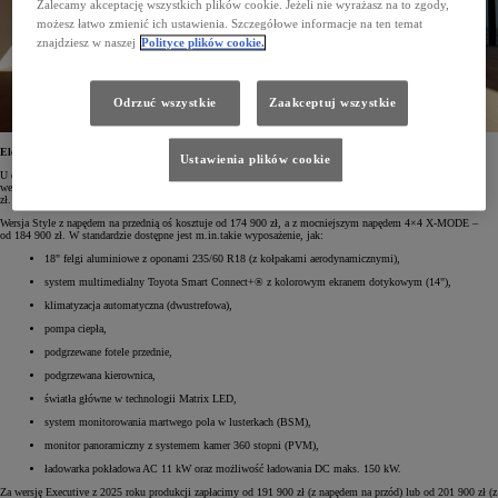
Zalecamy akceptację wszystkich plików cookie. Jeżeli nie wyrażasz na to zgody,
możesz łatwo zmienić ich ustawienia. Szczegółowe informacje na ten temat
znajdziesz w naszej
Polityce plików cookie.
Odrzuć wszystkie
Zaakceptuj wszystkie
Elektryczna Toyota bZ4X 2025 z rabatem do 20 000 zł
Ustawienia plików cookie
U dilerów Toyoty w Polsce można jeszcze zamawiać samochody z 2025 roku produkcji. Dostępne są jeszcze
wersje Style i Executive z baterią o pojemności 73,1 kWh, które zostały objęte rabatem w wysokości 20 000
zł.
Wersja Style z napędem na przednią oś kosztuje od 174 900 zł, a z mocniejszym napędem 4×4 X-MODE –
od 184 900 zł. W standardzie dostępne jest m.in.takie wyposażenie, jak:
18" felgi aluminiowe z oponami 235/60 R18 (z kołpakami aerodynamicznymi),
system multimedialny Toyota Smart Connect+® z kolorowym ekranem dotykowym (14"),
klimatyzacja automatyczna (dwustrefowa),
pompa ciepła,
podgrzewane fotele przednie,
podgrzewana kierownica,
światła główne w technologii Matrix LED,
system monitorowania martwego pola w lusterkach (BSM),
monitor panoramiczny z systemem kamer 360 stopni (PVM),
ładowarka pokładowa AC 11 kW oraz możliwość ładowania DC maks. 150 kW.
Za wersję Executive z 2025 roku produkcji zapłacimy od 191 900 zł (z napędem na przód) lub od 201 900 zł (z