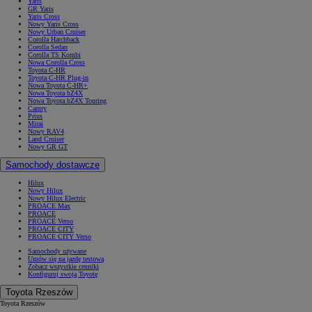
Yaris
GR Yaris
Yaris Cross
Nowy Yaris Cross
Nowy Urban Cruiser
Corolla Hatchback
Corolla Sedan
Corolla TS Kombi
Nowa Corolla Cross
Toyota C-HR
Toyota C-HR Plug-in
Nowa Toyota C-HR+
Nowa Toyota bZ4X
Nowa Toyota bZ4X Touring
Camry
Prius
Mirai
Nowy RAV4
Land Cruiser
Nowy GR GT
Samochody dostawcze
Hilux
Nowy Hilux
Nowy Hilux Electric
PROACE Max
PROACE
PROACE Verso
PROACE CITY
PROACE CITY Verso
Samochody używane
Umów się na jazdę testową
Zobacz wszystkie cenniki
Konfiguruj swoją Toyotę
Toyota Rzeszów
Toyota Rzeszów