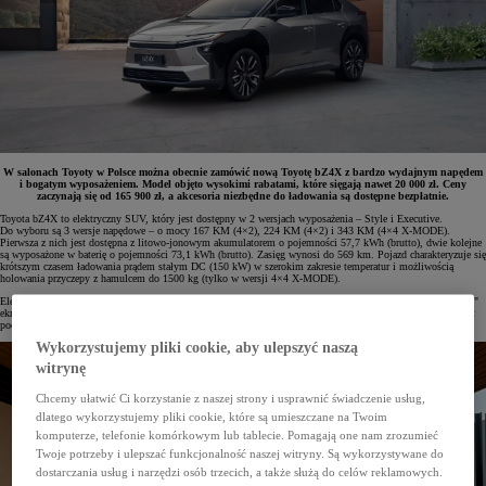
W salonach Toyoty w Polsce można obecnie zamówić nową Toyotę bZ4X z bardzo wydajnym napędem
i bogatym wyposażeniem. Model objęto wysokimi rabatami, które sięgają nawet 20 000 zł. Ceny
zaczynają się od 165 900 zł, a akcesoria niezbędne do ładowania są dostępne bezpłatnie.
Toyota bZ4X to elektryczny SUV, który jest dostępny w 2 wersjach wyposażenia – Style i Executive.
Do wyboru są 3 wersje napędowe – o mocy 167 KM (4×2), 224 KM (4×2) i 343 KM (4×4 X-MODE).
Pierwsza z nich jest dostępna z litowo-jonowym akumulatorem o pojemności 57,7 kWh (brutto), dwie kolejne
są wyposażone w baterię o pojemności 73,1 kWh (brutto). Zasięg wynosi do 569 km. Pojazd charakteryzuje się
krótszym czasem ładowania prądem stałym DC (150 kW) w szerokim zakresie temperatur i możliwością
holowania przyczepy z hamulcem do 1500 kg (tylko w wersji 4×4 X-MODE).
Elektryczny SUV Toyoty wyróżnia się na drodze dzięki nowoczesnej stylistyce, a udoskonalone wnętrze z 14"
ekranem systemu multimedialnego i nową konsolą z 2 ładowarkami indukcyjnymi zapewnia wysoki komfort
podróżowania.
Wykorzystujemy pliki cookie, aby ulepszyć naszą
witrynę
Chcemy ułatwić Ci korzystanie z naszej strony i usprawnić świadczenie usług,
dlatego wykorzystujemy pliki cookie, które są umieszczane na Twoim
komputerze, telefonie komórkowym lub tablecie. Pomagają one nam zrozumieć
Twoje potrzeby i ulepszać funkcjonalność naszej witryny. Są wykorzystywane do
dostarczania usług i narzędzi osób trzecich, a także służą do celów reklamowych.