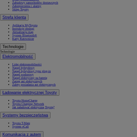
Zabudowy samochodów dostawczych
Zabezpieczenia i alarmy
Sklep Toyoty
Strefa klienta
Aplikacja MyToyota
Instrukcje obsługi
Aktualizacja map
System Bluetooth®
Karty Ratownicze
Technologie
Technologie
Elektromobilność
Lider elektromobilności
Napęd hybrydowy
Napęd hybrydowy typu plug-in
Napęd wodorowy
Napęd elektryczny na baterię
Zasięg aut elektrycznych
Zalety posiadania aut elektrycznych
Ładowanie elektrycznej Toyoty
Toyota HomeCharge
Toyota Charging Network
Jak naładować elektryczną Toyotę?
Systemy bezpieczeństwa
Toyota T-Mate
System eCall
Komunikacja z autem