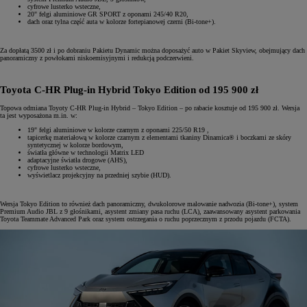
cyfrowe lusterko wsteczne,
20" felgi aluminiowe GR SPORT z oponami 245/40 R20,
dach oraz tylna część auta w kolorze fortepianowej czerni (Bi-tone+).
Za dopłatą 3500 zł i po dobraniu Pakietu Dynamic można doposażyć auto w Pakiet Skyview, obejmujący dach
panoramiczny z powłokami niskoemisyjnymi i redukcją podczerwieni.
Toyota C-HR Plug-in Hybrid Tokyo Edition od 195 900 zł
Topowa odmiana Toyoty C-HR Plug-in Hybrid – Tokyo Edition – po rabacie kosztuje od 195 900 zł. Wersja
ta jest wyposażona m.in. w:
19" felgi aluminiowe w kolorze czarnym z oponami 225/50 R19 ,
tapicerkę materiałową w kolorze czarnym z elementami tkaniny Dinamica® i boczkami ze skóry
syntetycznej w kolorze bordowym,
światła główne w technologii Matrix LED
adaptacyjne światła drogowe (AHS),
cyfrowe lusterko wsteczne,
wyświetlacz projekcyjny na przedniej szybie (HUD).
Wersja Tokyo Edition to również dach panoramiczny, dwukolorowe malowanie nadwozia (Bi-tone+), system
Premium Audio JBL z 9 głośnikami, asystent zmiany pasa ruchu (LCA), zaawansowany asystent parkowania
Toyota Teammate Advanced Park oraz system ostrzegania o ruchu poprzecznym z przodu pojazdu (FCTA).