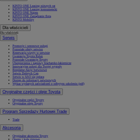
KINTO ONE Leasing niższych rat
KINTO ONE Leasing konsumencki
KINTO ONE Najem
KINTO ONE Zarządzanie flotą
KINTO Mobility
Dla właścicieli
Dla właścicieli
Serwis
Promocje i sezonowe usługi
Pozostałe oferty serwisu
Rezerwacja wizyty w serwisie
Gwarancja Toyota Relax
Pozostałe Gwarancje Toyoty
Ubezpieczenia i naprawy blacharsko-lakiernicze
Innowacyjne usługi dla Twojej wygody
Bezpłatne Akcje Serwisowe
Serwis Dobrych Cen
Serwis w ASO się opłaca
Dostęp do informacji serwisowych
Wykaz wydanych zaświadczeń o odbytym szkoleniu (pdf)
Oryginalne części i oleje Toyota
Oryginalne części Toyoty
Oryginalne oleje Toyoty
Program Sprzedaży Hurtowej Trade
Trade
Akcesoria
Oryginalne akcesoria Toyoty
Opony i koła zimowe