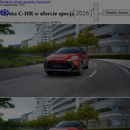
Przejdź do głównej zawartości
(Press Enter)
13 października 2025
Toyota C-HR w ofercie specjalnej
Otwórz menu
Oszczędna hybryda typu plug-in z rabatem 20 000 zł