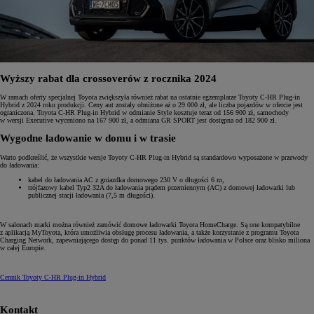
Wyższy rabat dla crossoverów z rocznika 2024
W ramach oferty specjalnej Toyota zwiększyła również rabat na ostatnie egzemplarze Toyoty C-HR Plug-in
Hybrid z 2024 roku produkcji. Ceny aut zostały obniżone aż o 29 000 zł, ale liczba pojazdów w ofercie jest
ograniczona. Toyota C-HR Plug-in Hybrid w odmianie Style kosztuje teraz od 156 900 zł, samochody
w wersji Executive wyceniono na 167 900 zł, a odmiana GR SPORT jest dostępna od 182 900 zł.
Wygodne ładowanie w domu i w trasie
Warto podkreślić, że wszystkie wersje Toyoty C-HR Plug-in Hybrid są standardowo wyposażone w przewody
do ładowania:
kabel do ładowania AC z gniazdka domowego 230 V o długości 6 m,
trójfazowy kabel Typ2 32A do ładowania prądem przemiennym (AC) z domowej ładowarki lub
publicznej stacji ładowania (7,5 m długości).
W salonach marki można również zamówić domowe ładowarki Toyota HomeCharge. Są one kompatybilne
z aplikacją MyToyota, która umożliwia obsługę procesu ładowania, a także korzystanie z programu Toyota
Charging Network, zapewniającego dostęp do ponad 11 tys. punktów ładowania w Polsce oraz blisko miliona
w całej Europie.
Cennik Toyoty C-HR Plug-in Hybrid
Kontakt