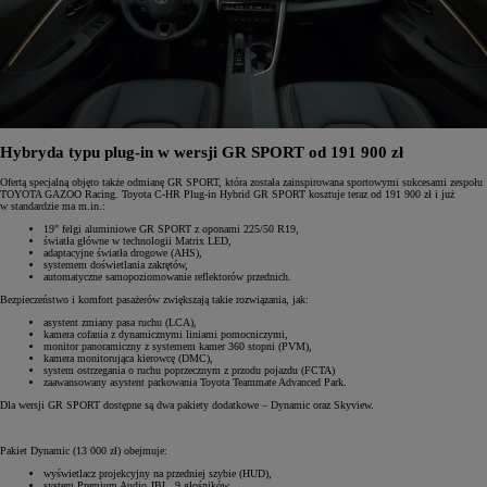
Hybryda typu plug-in w wersji GR SPORT od 191 900 zł
Ofertą specjalną objęto także odmianę GR SPORT, która została zainspirowana sportowymi sukcesami zespołu
TOYOTA GAZOO Racing. Toyota C-HR Plug-in Hybrid GR SPORT kosztuje teraz od 191 900 zł i już
w standardzie ma m.in.:
19" felgi aluminiowe GR SPORT z oponami 225/50 R19,
światła główne w technologii Matrix LED,
adaptacyjne światła drogowe (AHS),
systemem doświetlania zakrętów,
automatyczne samopoziomowanie reflektorów przednich.
Bezpieczeństwo i komfort pasażerów zwiększają takie rozwiązania, jak:
asystent zmiany pasa ruchu (LCA),
kamera cofania z dynamicznymi liniami pomocniczymi,
monitor panoramiczny z systemem kamer 360 stopni (PVM),
kamera monitorująca kierowcę (DMC),
system ostrzegania o ruchu poprzecznym z przodu pojazdu (FCTA)
zaawansowany asystent parkowania Toyota Teammate Advanced Park.
Dla wersji GR SPORT dostępne są dwa pakiety dodatkowe – Dynamic oraz Skyview.
Pakiet Dynamic (13 000 zł) obejmuje:
wyświetlacz projekcyjny na przedniej szybie (HUD),
system Premium Audio JBL, 9 głośników,