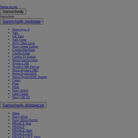
Napisz do nas
Samochody
Samochody
Samochody osobowe
Nowe Aygo X
Yaris
GR Yaris
Yaris Cross
Nowy Yaris Cross
Nowy Urban Cruiser
Corolla Hatchback
Corolla Sedan
Corolla TS Kombi
Nowa Corolla Cross
Toyota C-HR
Toyota C-HR Plug-in
Nowa Toyota C-HR+
Nowa Toyota bZ4X
Nowa Toyota bZ4X Touring
Camry
Prius
Mirai
Nowy RAV4
Land Cruiser
Nowy GR GT
Samochody dostawcze
Hilux
Nowy Hilux
Nowy Hilux Electric
PROACE Max
PROACE
PROACE Verso
PROACE CITY
PROACE CITY Verso