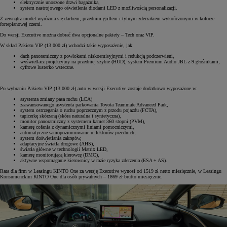
elektrycznie unoszone drzwi bagażnika,
system nastrojowego oświetlenia diodami LED z możliwością personalizacji.
Z zewnątrz model wyróżnia się dachem, przednim grillem i tylnym zderzakiem wykończonymi w kolorze
fortepianowej czerni.
Do wersji Executive można dobrać dwa opcjonalne pakiety – Tech oraz VIP.
W skład Pakietu VIP (13 000 zł) wchodzi takie wyposażenie, jak:
dach panoramiczny z powłokami niskoemisyjnymi i redukcją podczerwieni,
wyświetlacz projekcyjny na przedniej szybie (HUD), system Premium Audio JBL z 9 głośnikami,
cyfrowe lusterko wsteczne.
Po wybraniu Pakietu VIP (13 000 zł) auto w wersji Executive zostaje dodatkowo wyposażone w:
asystenta zmiany pasa ruchu (LCA)
zaawansowanego asystenta parkowania Toyota Teammate Advanced Park,
system ostrzegania o ruchu poprzecznym z przodu pojazdu (FCTA),
tapicerkę skórzaną (skóra naturalna i syntetyczna),
monitor panoramiczny z systemem kamer 360 stopni (PVM),
kamerę cofania z dynamicznymi liniami pomocniczymi,
automatyczne samopoziomowanie reflektorów przednich,
system doświetlania zakrętów,
adaptacyjne światła drogowe (AHS),
światła główne w technologii Matrix LED,
kamerę monitorującą kierowcę (DMC),
aktywne wspomaganie kierownicy w razie ryzyka zderzenia (ESA + AS).
Rata dla firm w Leasingu KINTO One za wersję Executive wynosi od 1519 zł netto miesięcznie, w Leasingu
Konsumenckim KINTO One dla osób prywatnych – 1869 zł brutto miesięcznie.