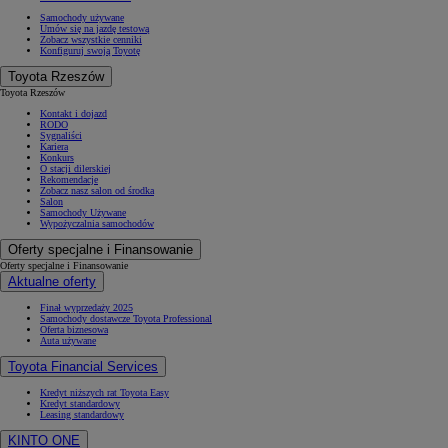
Samochody używane
Umów się na jazdę testową
Zobacz wszystkie cenniki
Konfiguruj swoją Toyotę
Toyota Rzeszów
Toyota Rzeszów
Kontakt i dojazd
RODO
Sygnaliści
Kariera
Konkurs
O stacji dilerskiej
Rekomendacje
Zobacz nasz salon od środka
Salon
Samochody Używane
Wypożyczalnia samochodów
Oferty specjalne i Finansowanie
Oferty specjalne i Finansowanie
Aktualne oferty
Finał wyprzedaży 2025
Samochody dostawcze Toyota Professional
Oferta biznesowa
Auta używane
Toyota Financial Services
Kredyt niższych rat Toyota Easy
Kredyt standardowy
Leasing standardowy
KINTO ONE