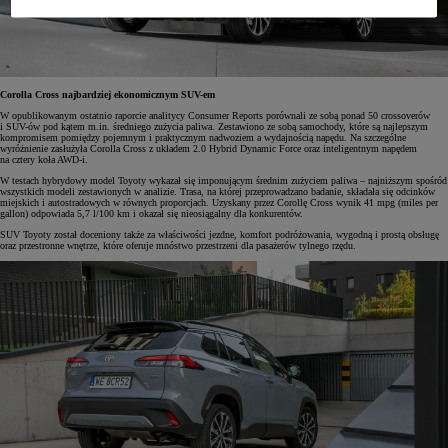
Corolla Cross najbardziej ekonomicznym SUV-em
W opublikowanym ostatnio raporcie analitycy Consumer Reports porównali ze sobą ponad 50 crossoverów
i SUV-ów pod kątem m.in. średniego zużycia paliwa. Zestawiono ze sobą samochody, które są najlepszym
kompromisem pomiędzy pojemnym i praktycznym nadwoziem a wydajnością napędu. Na szczególne
wyróżnienie zasłużyła Corolla Cross z układem 2.0 Hybrid Dynamic Force oraz inteligentnym napędem
na cztery koła AWD-i.
W testach hybrydowy model Toyoty wykazał się imponującym średnim zużyciem paliwa – najniższym spośród
wszystkich modeli zestawionych w analizie. Trasa, na której przeprowadzano badanie, składała się odcinków
miejskich i autostradowych w równych proporcjach. Uzyskany przez Corollę Cross wynik 41 mpg (miles per
gallon) odpowiada 5,7 l/100 km i okazał się nieosiągalny dla konkurentów.
SUV Toyoty został doceniony także za właściwości jezdne, komfort podróżowania, wygodną i prostą obsługę
oraz przestronne wnętrze, które oferuje mnóstwo przestrzeni dla pasażerów tylnego rzędu.