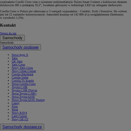
wyposażenie Corolli Cross wraz z systemem multimedialnym Toyota Smart Connect z kolorowym ekranem
dotykowym HD o przekątnej 10,5", światłami głównymi w technologii LED czy relingami dachowymi.
Corolla Cross w Polsce jest oferowana w 3 wersjach wyposażenia – Comfort, Style i Executive. Do wyboru
jest też 12 wariantów kolorystycznych. Samochód kosztuje od 142 800 zł (z uwzględnieniem Ekobonusu
w wysokości 1,5%).
Kontakt
Napisz do nas
Samochody
Samochody
Samochody osobowe
Nowe Aygo X
Yaris
GR Yaris
Yaris Cross
Nowy Yaris Cross
Nowy Urban Cruiser
Corolla Hatchback
Corolla Sedan
Corolla TS Kombi
Nowa Corolla Cross
Toyota C-HR
Toyota C-HR Plug-in
Nowa Toyota C-HR+
Nowa Toyota bZ4X
Nowa Toyota bZ4X Touring
Camry
Prius
Mirai
Nowy RAV4
Land Cruiser
Nowy GR GT
Samochody dostawcze