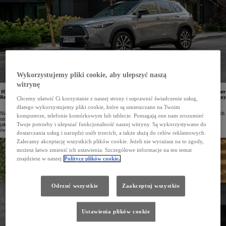
Wykorzystujemy pliki cookie, aby ulepszyć naszą
witrynę
Hybrydowa Toyota Corolla Cross została uznana przez niezależną organizację konsumencką Consumer
Reports za najbardziej ekonomiczny wybór spośród SUV-ów i crossoverów. Model ten został wyróżniony
Chcemy ułatwić Ci korzystanie z naszej strony i usprawnić świadczenie usług,
za imponująco niskie średnie zużycie paliwa.
dlatego wykorzystujemy pliki cookie, które są umieszczane na Twoim
Niezależna organizacja konsumencka Consumer Reports od 1936 roku analizuje rynek. Skupia się na aspektach
komputerze, telefonie komórkowym lub tablecie. Pomagają one nam zrozumieć
szczególnie istotnych z punktu widzenia użytkowników, takich jak koszty użytkowania, niezawodność oraz
Twoje potrzeby i ulepszać funkcjonalność naszej witryny. Są wykorzystywane do
jakość samochodów. Przeprowadzane przez nią testy, badania i rankingi dla milionów klientów na całym
świecie są często wyznacznikiem decyzji zakupowych.
dostarczania usług i narzędzi osób trzecich, a także służą do celów reklamowych.
Zalecamy akceptację wszystkich plików cookie. Jeżeli nie wyrażasz na to zgody,
możesz łatwo zmienić ich ustawienia. Szczegółowe informacje na ten temat
znajdziesz w naszej
Polityce plików cookie.
Odrzuć wszystkie
Zaakceptuj wszystkie
Ustawienia plików cookie