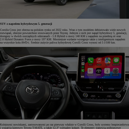
SUV z napedem hybrydowym 5. generacji
Corolla Cross jest obecna na polskim rynku od 2022 roku. Wraz z tym modelem debiutowało wiele nowych
rozwiązań, obecnie powszechnie stosowanych przez Toyotę. Jednym z nich jest napęd hybrydowy 5. generacji,
dostępny w dwóch oszczędnych odmianach - 1.8 Hybrid o mocy 140 KM z napędem na przednią oś oraz
2.0 Hybrid Dynamic Force o mocy 197 KM. Mocniejsze wydanie występuje także z inteligentnym napędem
na wszystkie koła AWD-i. Średnie zużycie paliwa hybrydowej Corolli Cross wynosi od 5 l/100 km.
Kolejnymi nowinkami, zastosowanymi po raz pierwszy właśnie w Corolli Cross, były systemy bezpieczeństwa
i wsparcia kierowcy Toyota T-MATE, a także 12,3" wirtualny kokpit. Te elementy stanowią podstawowe