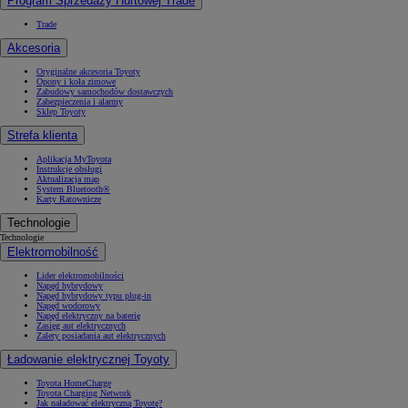
Program Sprzedaży Hurtowej Trade
Trade
Akcesoria
Oryginalne akcesoria Toyoty
Opony i koła zimowe
Zabudowy samochodów dostawczych
Zabezpieczenia i alarmy
Sklep Toyoty
Strefa klienta
Aplikacja MyToyota
Instrukcje obsługi
Aktualizacja map
System Bluetooth®
Karty Ratownicze
Technologie
Technologie
Elektromobilność
Lider elektromobilności
Napęd hybrydowy
Napęd hybrydowy typu plug-in
Napęd wodorowy
Napęd elektryczny na baterię
Zasięg aut elektrycznych
Zalety posiadania aut elektrycznych
Ładowanie elektrycznej Toyoty
Toyota HomeCharge
Toyota Charging Network
Jak naładować elektryczną Toyotę?