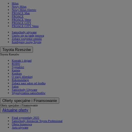
Hilux
Nowy Hilux
Nowy Hilux Electric
PROACE Max
PROACE
PROACE Verso
PROACE CITY
PROACE CITY Verso
Samochody używane
Umów się na jazdę testową
Zobacz wszystkie cenniki
Konfiguruj swoją Toyotę
Toyota Rzeszów
Toyota Rzeszów
Kontakt i dojazd
RODO
Sygnaliści
Kariera
Konkurs
O stacji dilerskiej
Rekomendacje
Zobacz nasz salon od środka
Salon
Samochody Używane
Wypożyczalnia samochodów
Oferty specjalne i Finansowanie
Oferty specjalne i Finansowanie
Aktualne oferty
Finał wyprzedaży 2025
Samochody dostawcze Toyota Professional
Oferta biznesowa
Auta używane