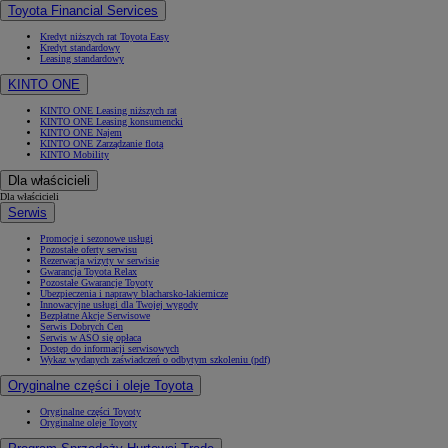
Toyota Financial Services
Kredyt niższych rat Toyota Easy
Kredyt standardowy
Leasing standardowy
KINTO ONE
KINTO ONE Leasing niższych rat
KINTO ONE Leasing konsumencki
KINTO ONE Najem
KINTO ONE Zarządzanie flotą
KINTO Mobility
Dla właścicieli
Dla właścicieli
Serwis
Promocje i sezonowe usługi
Pozostałe oferty serwisu
Rezerwacja wizyty w serwisie
Gwarancja Toyota Relax
Pozostałe Gwarancje Toyoty
Ubezpieczenia i naprawy blacharsko-lakiernicze
Innowacyjne usługi dla Twojej wygody
Bezpłatne Akcje Serwisowe
Serwis Dobrych Cen
Serwis w ASO się opłaca
Dostęp do informacji serwisowych
Wykaz wydanych zaświadczeń o odbytym szkoleniu (pdf)
Oryginalne części i oleje Toyota
Oryginalne części Toyoty
Oryginalne oleje Toyoty