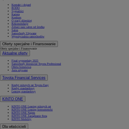
Kontakt i dojazd
RODO
Sygnaliści
Kariera
Konkurs
O stacji dilerskiej
Rekomendacje
Zobacz nasz salon od środka
Salon
Samochody Używane
Wypożyczalnia samochodów
Oferty specjalne i Finansowanie
Oferty specjalne i Finansowanie
Aktualne oferty
Finał wyprzedaży 2025
Samochody dostawcze Toyota Professional
Oferta biznesowa
Auta używane
Toyota Financial Services
Kredyt niższych rat Toyota Easy
Kredyt standardowy
Leasing standardowy
KINTO ONE
KINTO ONE Leasing niższych rat
KINTO ONE Leasing konsumencki
KINTO ONE Najem
KINTO ONE Zarządzanie flotą
KINTO Mobility
Dla właścicieli