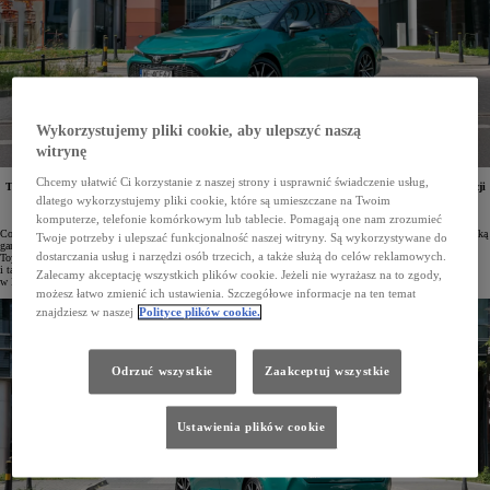
Wykorzystujemy pliki cookie, aby ulepszyć naszą
witrynę
Chcemy ułatwić Ci korzystanie z naszej strony i usprawnić świadczenie usług,
Toyota przygotowała atrakcyjną ofertę specjalną dla Corolli Hatchback i TS Kombi z roku produkcji
2025. Rabaty sięgają nawet 10,6 tys. zł, a do tego można skorzystać z korzystnych warunków
dlatego wykorzystujemy pliki cookie, które są umieszczane na Twoim
finansowania. Raty w KINTO One dla tego rocznika są niższe niż dla aut z 2024 roku produkcji.
komputerze, telefonie komórkowym lub tablecie. Pomagają one nam zrozumieć
Corolla to najchętniej wybierany samochód osobowy w Polsce. Klienci indywidualni i firmy doceniają szeroką
Twoje potrzeby i ulepszać funkcjonalność naszej witryny. Są wykorzystywane do
gamę wersji nadwoziowych i wyposażenia, a także oszczędne i dynamiczne napędy hybrydowe. W salonach
dostarczania usług i narzędzi osób trzecich, a także służą do celów reklamowych.
Toyoty można już zamawiać auta z 2025 roku produkcji, które charakteryzują się nowymi wzorami felg
i tapicerek. Pojazdy te można nabyć z wysokimi rabatami, można też skorzystać z atrakcyjnego finansowania
Zalecamy akceptację wszystkich plików cookie. Jeżeli nie wyrażasz na to zgody,
w KINTO One.
możesz łatwo zmienić ich ustawienia. Szczegółowe informacje na ten temat
znajdziesz w naszej
Polityce plików cookie.
Odrzuć wszystkie
Zaakceptuj wszystkie
Ustawienia plików cookie