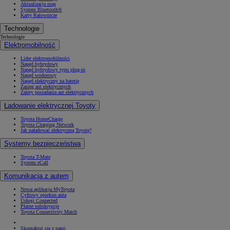
Aktualizacja map
System Bluetooth®
Karty Ratownicze
Technologie
Technologie
Elektromobilność
Lider elektromobilności
Napęd hybrydowy
Napęd hybrydowy typu plug-in
Napęd wodorowy
Napęd elektryczny na baterię
Zasięg aut elektrycznych
Zalety posiadania aut elektrycznych
Ładowanie elektrycznej Toyoty
Toyota HomeCharge
Toyota Charging Network
Jak naładować elektryczną Toyotę?
Systemy bezpieczeństwa
Toyota T-Mate
System eCall
Komunikacja z autem
Nowa aplikacja MyToyota
Cyfrowy opiekun auta
Usługi Connected
Płatne subskrypcje
Toyota Connectivity Match
Skontaktuj się z nami