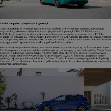
Corolla z napędem hybrydowym 5. generacji
Corolla niezależnie od wybranego rodzaju nadwozia wyróżnia się nowoczesnym designem, przestronnym
wnętrzem i wyjątkowo oszczędnymi napędami hybrydowymi 5. generacji. Układ 1.8 Hybrid o mocy
140 KM łączy dynamikę i świetną wydajność ze średnim zużyciem paliwa wynoszącym od 4,4 l/100 km.
W gamie jest też napęd 2.0 Hybrid Dynamic Force o mocy 178 KM. Odmiana Hatchback to idealna propozycja
dla osób poszukujących auta kompaktowego do miasta i w trasę. Z kolei rodzinny wariant TS Kombi zapewnia
większą przestrzeń bagażową i funkcjonalność podczas dłuższych podróży.
Ponadczasowy design nadwozia skrywa komfortowe wnętrze wykonane z wysokiej jakości materiałów. Toyotę
Corollę wyposażono w najnowocześniejsze technologie, w tym intuicyjny system multimedialny Toyota Smart
Connect® z kolorowym ekranem dotykowym (10,5" HD), który ułatwia m.in. obsługę systemu nawigacji.
Digital Cockpit, czyli cyfrowy wyświetlacz na tablicy zegarów (12,3"), w efektowny i przejrzysty sposób
przekazuje najważniejsze informacje kierowcy. W wersji Comfort listę standardowego wyposażenia dopełniają
atrakcyjne 16" felgi aluminiowe, kierownica i gałka zmiany biegów obszyte skórą syntetyczną czy dwustrefowa
klimatyzacja automatyczna.