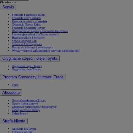
Dla właścicieli
Serwis
Promocje i sezonowe usługi
Pozostałe oferty serwisu
Rezerwacja wizyty w serwisie
Gwarancja Toyota Relax
Pozostałe Gwarancje Toyoty
Ubezpieczenia i naprawy blacharsko-lakiernicze
Innowacyjne usługi dla Twojej wygody
Bezpłatne Akcje Serwisowe
Serwis Dobrych Cen
Serwis w ASO się opłaca
Dostęp do informacji serwisowych
Wykaz wydanych zaświadczeń o odbytym szkoleniu (pdf)
Oryginalne części i oleje Toyota
Oryginalne części Toyoty
Oryginalne oleje Toyoty
Program Sprzedaży Hurtowej Trade
Trade
Akcesoria
Oryginalne akcesoria Toyoty
Opony i koła zimowe
Zabudowy samochodów dostawczych
Zabezpieczenia i alarmy
Sklep Toyoty
Strefa klienta
Aplikacja MyToyota
Instrukcje obsługi