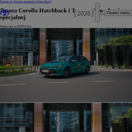
Przejdź do głównej zawartości
(Press Enter)
Toyota Corolla Hatchback i TS Kombi w ofercie
Otwórz menu
specjalnej
Niższe raty w KINTO One