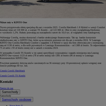
Niższe raty w KINTO One
Toyota przygotowała ofertę specjalną dla aut z rocznika 2025. Corolla Hatchback 1.8 Hybrid w wersji Comfort
kosztuje teraz od 118 000 zł, a wariant TS Kombi – od 122 000 zł. Obie te ceny uwzględniają Ekobonus
w wysokości 1,5%. Rabaty pozwalają na oszczędności nawet do 10,6 tys. zł względem ceny katalogowej.
Wybierając Corollę, można skorzystać z bardzo atrakcyjnego finansowania. Tak np. bardzo korzystnie
skalkulowano raty w KINTO One, które są na niższym poziomie niż dla aut z rocznika 2024. W Leasingu
KINTO One Corolla Hatchback Comfort z napędem 1.8 Hybrid w opcji dla firm oferowana jest z miesięczną
ratą od 1130 zł netto, a dla osób prywatnych w Leasingu Konsumenckim – od 1389 zł brutto. To odpowiednio
75 zł netto i 93 zł brutto mniej niż w autach z rocznika 2024.
W przypadku Corolli TS Kombi w tej samej specyfikacji wyposażenia i napędu miesięczna rata Leasing
KINTO One wynosi 1123 zł netto (78 zł netto mniej) lub 1381 zł brutto (96 zł mniej) w Leasingu
Konsumenckim KINTO One.
Powyższe parametry dotyczą umów zawieranych na 36 miesięcy przy 10-procentowej opłacie wstępnej oraz
limicie przebiegu 60 tys. km.
Cennik Corolli Hatchback
Cennik Corolli TS Kombi
Kontakt
Napisz do nas
Samochody
Samochody
Samochody osobowe
Nowe Aygo X