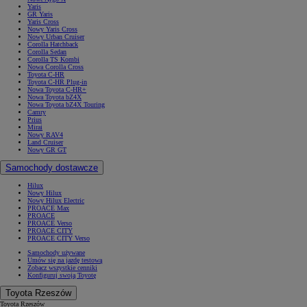
Yaris
GR Yaris
Yaris Cross
Nowy Yaris Cross
Nowy Urban Cruiser
Corolla Hatchback
Corolla Sedan
Corolla TS Kombi
Nowa Corolla Cross
Toyota C-HR
Toyota C-HR Plug-in
Nowa Toyota C-HR+
Nowa Toyota bZ4X
Nowa Toyota bZ4X Touring
Camry
Prius
Mirai
Nowy RAV4
Land Cruiser
Nowy GR GT
Samochody dostawcze
Hilux
Nowy Hilux
Nowy Hilux Electric
PROACE Max
PROACE
PROACE Verso
PROACE CITY
PROACE CITY Verso
Samochody używane
Umów się na jazdę testową
Zobacz wszystkie cenniki
Konfiguruj swoją Toyotę
Toyota Rzeszów
Toyota Rzeszów