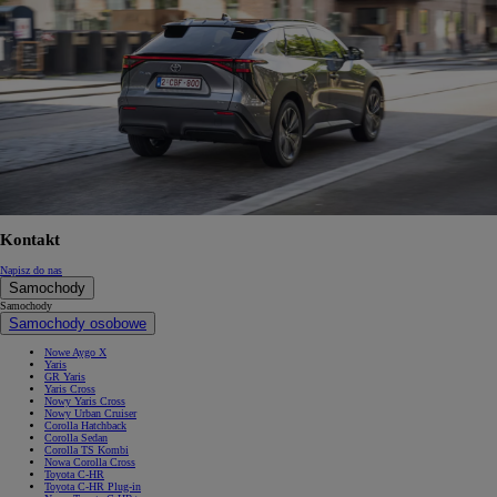
Kontakt
Napisz do nas
Samochody
Samochody
Samochody osobowe
Nowe Aygo X
Yaris
GR Yaris
Yaris Cross
Nowy Yaris Cross
Nowy Urban Cruiser
Corolla Hatchback
Corolla Sedan
Corolla TS Kombi
Nowa Corolla Cross
Toyota C-HR
Toyota C-HR Plug-in