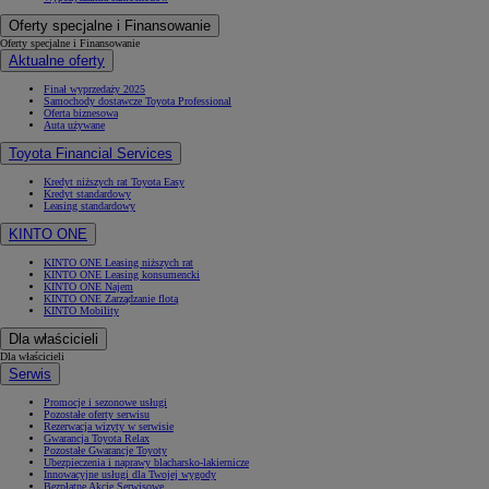
Oferty specjalne i Finansowanie
Oferty specjalne i Finansowanie
Aktualne oferty
Finał wyprzedaży 2025
Samochody dostawcze Toyota Professional
Oferta biznesowa
Auta używane
Toyota Financial Services
Kredyt niższych rat Toyota Easy
Kredyt standardowy
Leasing standardowy
KINTO ONE
KINTO ONE Leasing niższych rat
KINTO ONE Leasing konsumencki
KINTO ONE Najem
KINTO ONE Zarządzanie flotą
KINTO Mobility
Dla właścicieli
Dla właścicieli
Serwis
Promocje i sezonowe usługi
Pozostałe oferty serwisu
Rezerwacja wizyty w serwisie
Gwarancja Toyota Relax
Pozostałe Gwarancje Toyoty
Ubezpieczenia i naprawy blacharsko-lakiernicze
Innowacyjne usługi dla Twojej wygody
Bezpłatne Akcje Serwisowe