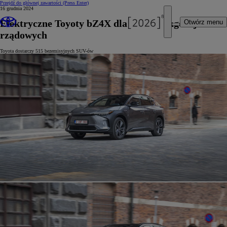
Przejdź do głównej zawartości
(Press Enter)
16 grudnia 2024
Elektryczne Toyoty bZ4X dla czeskich agencji
Otwórz menu
rządowych
Toyota dostarczy 515 bezemisyjnych SUV-ów