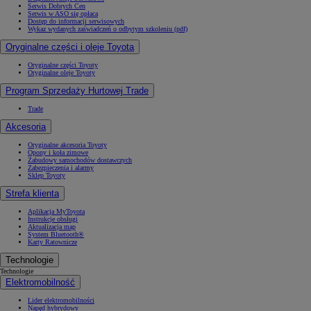
Serwis Dobrych Cen
Serwis w ASO się opłaca
Dostęp do informacji serwisowych
Wykaz wydanych zaświadczeń o odbytym szkoleniu (pdf)
Oryginalne części i oleje Toyota
Oryginalne części Toyoty
Oryginalne oleje Toyoty
Program Sprzedaży Hurtowej Trade
Trade
Akcesoria
Oryginalne akcesoria Toyoty
Opony i koła zimowe
Zabudowy samochodów dostawczych
Zabezpieczenia i alarmy
Sklep Toyoty
Strefa klienta
Aplikacja MyToyota
Instrukcje obsługi
Aktualizacja map
System Bluetooth®
Karty Ratownicze
Technologie
Technologie
Elektromobilność
Lider elektromobilności
Napęd hybrydowy