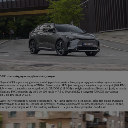
SUV z bezemisyjnym napędem elektrycznym
Toyota bZ4X – pierwszy globalny model japońskiej marki z bateryjnym napędem elektrycznym – została
stworzona na bazie platformy e-TNGA. Bezemisyjny SUV jest dostępny z napędem na przednią oś (204 KM)
lub w wersji z napędem na wszystkie koła XMODE (218 KM) o zwiększonych możliwościach jazdy w terenie.
Odmiana FWD rozpędza się od 0 do 100 km/h w 7,5 s. Toyota bZ4X z napędem XMODE przyspiesza
od 0 do 100 km/h w 6,9 s.
Auto jest wyposażone w baterię o pojemności 71,4 kWh brutto (64 kWh netto), która jest objęta gwarancją
fabryczną do 8 lat lub do 160 000 km przebiegu. Można ją naładować do 80% pojemności w około 30 min,
a w cyklu mieszanym WLTP ten średniej wielkości SUV jest w stanie przejechać do 514 km.