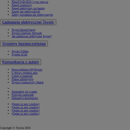
Napęd hybrydowy typu plug-in
Napęd wodorowy
Napęd elektryczny na baterię
Zasięg aut elektrycznych
Zalety posiadania aut elektrycznych
Ładowanie elektrycznej Toyoty
Toyota HomeCharge
Toyota Charging Network
Jak naładować elektryczną Toyotę?
Systemy bezpieczeństwa
Toyota T-Mate
System eCall
Komunikacja z autem
Nowa aplikacja MyToyota
Cyfrowy opiekun auta
Usługi Connected
Płatne subskrypcje
Toyota Connectivity Match
Skontaktuj się z nami
Polityka ciasteczek
Deklaracja dostępności
(Opens in new window)
(Opens in new window)
(Opens in new window)
(Opens in new window)
Copyright © Toyota 2026