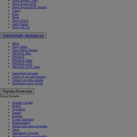
Nowa Toyota C-HR+
Nowa Toyota bZ4X
Nowa Toyota bZ4X Touring
Camry
Prius
Mirai
Nowy RAV4
Land Cruiser
Nowy GR GT
Samochody dostawcze
Hilux
Nowy Hilux
Nowy Hilux Electric
PROACE Max
PROACE
PROACE Verso
PROACE CITY
PROACE CITY Verso
Samochody używane
Umów się na jazdę testową
Zobacz wszystkie cenniki
Konfiguruj swoją Toyotę
Toyota Rzeszów
Toyota Rzeszów
Kontakt i dojazd
RODO
Sygnaliści
Kariera
Konkurs
O stacji dilerskiej
Rekomendacje
Zobacz nasz salon od środka
Salon
Samochody Używane
Wypożyczalnia samochodów