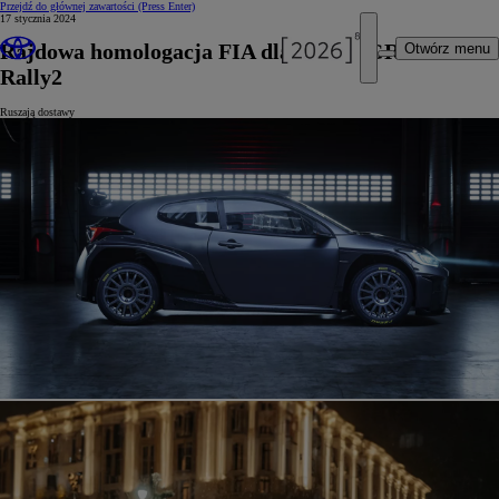
Przejdź do głównej zawartości
(Press Enter)
17 stycznia 2024
Rajdowa homologacja FIA dla Toyoty GR Yaris
Otwórz menu
Rally2
Ruszają dostawy