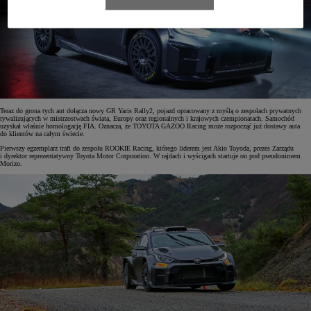
Teraz do grona tych aut dołącza nowy GR Yaris Rally2, pojazd opracowany z myślą o zespołach prywatnych
rywalizujących w mistrzostwach świata, Europy oraz regionalnych i krajowych czempionatach. Samochód
uzyskał właśnie homologację FIA. Oznacza, że TOYOTA GAZOO Racing może rozpocząć już dostawy auta
do klientów na całym świecie.
Pierwszy egzemplarz trafi do zespołu ROOKIE Racing, którego liderem jest Akio Toyoda, prezes Zarządu
i dyrektor reprezentatywny Toyota Motor Corporation. W rajdach i wyścigach startuje on pod pseudonimem
Morizo.