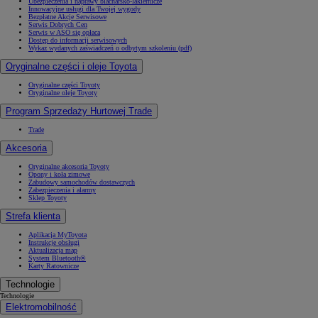
Ubezpieczenia i naprawy blacharsko-lakiernicze
Innowacyjne usługi dla Twojej wygody
Bezpłatne Akcje Serwisowe
Serwis Dobrych Cen
Serwis w ASO się opłaca
Dostęp do informacji serwisowych
Wykaz wydanych zaświadczeń o odbytym szkoleniu (pdf)
Oryginalne części i oleje Toyota
Oryginalne części Toyoty
Oryginalne oleje Toyoty
Program Sprzedaży Hurtowej Trade
Trade
Akcesoria
Oryginalne akcesoria Toyoty
Opony i koła zimowe
Zabudowy samochodów dostawczych
Zabezpieczenia i alarmy
Sklep Toyoty
Strefa klienta
Aplikacja MyToyota
Instrukcje obsługi
Aktualizacja map
System Bluetooth®
Karty Ratownicze
Technologie
Technologie
Elektromobilność