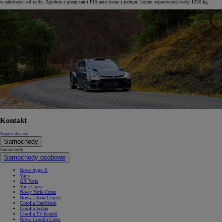
w zależności od rajdu. Zgodnie z przepisami FIA auto (wraz z jednym kołem zapasowym) waży 1230 kg.
Kontakt
Napisz do nas
Samochody
Samochody
Samochody osobowe
Nowe Aygo X
Yaris
GR Yaris
Yaris Cross
Nowy Yaris Cross
Nowy Urban Cruiser
Corolla Hatchback
Corolla Sedan
Corolla TS Kombi
Nowa Corolla Cross