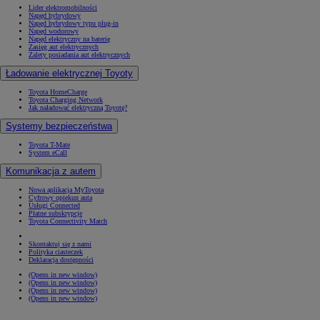
Lider elektromobilności
Napęd hybrydowy
Napęd hybrydowy typu plug-in
Napęd wodorowy
Napęd elektryczny na baterię
Zasięg aut elektrycznych
Zalety posiadania aut elektrycznych
Ładowanie elektrycznej Toyoty
Toyota HomeCharge
Toyota Charging Network
Jak naładować elektryczną Toyotę?
Systemy bezpieczeństwa
Toyota T-Mate
System eCall
Komunikacja z autem
Nowa aplikacja MyToyota
Cyfrowy opiekun auta
Usługi Connected
Płatne subskrypcje
Toyota Connectivity Match
Skontaktuj się z nami
Polityka ciasteczek
Deklaracja dostępności
(Opens in new window)
(Opens in new window)
(Opens in new window)
(Opens in new window)