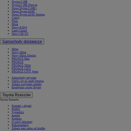
Toyota C-HR
Toyota C-HR Plug-in
Nowa Toyota C-HR+
Nowa Toyota bZ4X
Nowa Toyota bZ4X Touring
Camry
Prius
Mirai
Nowy RAV4
Land Cruiser
Nowy GR GT
Samochody dostawcze
Hilux
Nowy Hilux
Nowy Hilux Electric
PROACE Max
PROACE
PROACE Verso
PROACE CITY
PROACE CITY Verso
Samochody używane
Umów się na jazdę testową
Zobacz wszystkie cenniki
Konfiguruj swoją Toyotę
Toyota Rzeszów
Toyota Rzeszów
Kontakt i dojazd
RODO
Sygnaliści
Kariera
Konkurs
O stacji dilerskiej
Rekomendacje
Zobacz nasz salon od środka