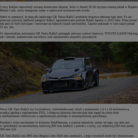
Cztery kolejne samochody zostaną dostarczone ekipom, które w dniach 25-28 stycznia wezmą udział w Rajdzie
Monte Carlo, który inauguruje sezon w rajdowych mistrzostwach świata.
Warto tu zaznaczyć, że bazą dla rajdowego GR Yarisa Rally2 posłużyła drogowa odmiana tego auta. Po raz
pierwszy prototyp rajdówki kategorii Rally2 zaprezentowano podczas Rajdu Japonii w 2022 roku. Przez ponad
rok auto to było rozwijane i testowane na różnych typach nawierzchni. Łącznie pokonało w tym czasie ponad
15 tys. km.
W odpowiednim zestrojeniu GR Yarisa Rally2 pomagali zarówno czołowi kierowcy TOYOTA GAZOO Racing,
jak i młodzi, utalentowani zawodnicy oraz reprezentanci zespołów prywatnych.
Nowy GR Yaris Rally2 ma 3-cylindrowy, turbodoładowany silnik o pojemności 1,6 l z 32-milimetrową
zwężką (zgodną z regulaminem FIA), 5-biegową skrzynię sekwencyjną oraz napęd na cztery koła
z mechanizmem różnicowym o ograniczonym poślizgu w motorsportowej specyfikacji.
Przednie i tylne zawieszenie to kolumny MacPhersona, a rozmiar hamulców zależy od tego, czy auto jest
w specyfikacji na nawierzchnię szutrową (300 mm średnicy z przodu i z tyłu), czy asfaltową (350 mm przód,
300 mm tył).
GR Yaris Rally2 ma 3995 mm długości oraz 1820 mm szerokości, a jego wysokość może być dostosowana