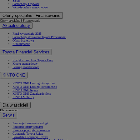
Salon
Samochody Używane
Wypożyczalnia samochodów
Oferty specjalne i Finansowanie
Oferty specjalne i Finansowanie
Aktualne oferty
Finał wyprzedaży 2025
Samochody dostawcze Toyota Professional
Oferta biznesowa
Auta używane
Toyota Financial Services
Kredyt niższych rat Toyota Easy
Kredyt standardowy
Leasing standardowy
KINTO ONE
KINTO ONE Leasing niższych rat
KINTO ONE Leasing konsumencki
KINTO ONE Najem
KINTO ONE Zarządzanie flotą
KINTO Mobility
Dla właścicieli
Dla właścicieli
Serwis
Promocje i sezonowe usługi
Pozostałe oferty serwisu
Rezerwacja wizyty w serwisie
Gwarancja Toyota Relax
Pozostałe Gwarancje Toyoty