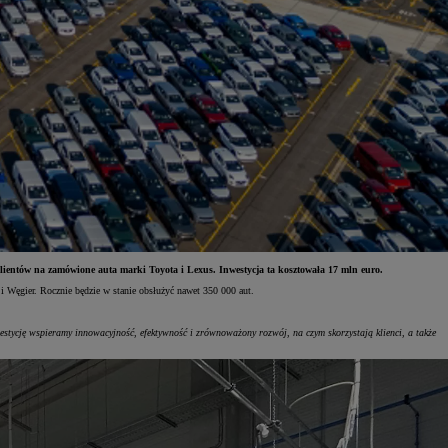
lientów na zamówione auta marki Toyota i Lexus. Inwestycja ta kosztowała 17 mln euro.
 Węgier. Rocznie będzie w stanie obsłużyć nawet 350 000 aut.
estycję wspieramy innowacyjność, efektywność i zrównoważony rozwój, na czym skorzystają klienci, a także