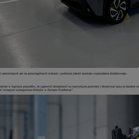
ji zamawianych aut na poszczególnych rynkach i podniesie jakość montażu wyposażenia dodatkowego.
ndardy w logistyce pojazdów, by zapewnić działalność na najwyższym poziomie i dostarczać auta za każdym r
ostać rosnącym wymaganiom klientów w Europie Środkowej”.