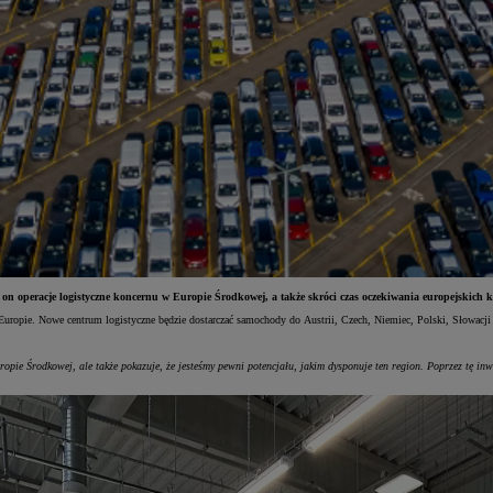
n operacje logistyczne koncernu w Europie Środkowej, a także skróci czas oczekiwania europejskich k
ropie. Nowe centrum logistyczne będzie dostarczać samochody do Austrii, Czech, Niemiec, Polski, Słowacji i
ie Środkowej, ale także pokazuje, że jesteśmy pewni potencjału, jakim dysponuje ten region. Poprzez tę inw