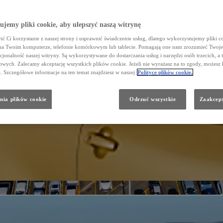
jemy pliki cookie, aby ulepszyć naszą witrynę
ć Ci korzystanie z naszej strony i usprawnić świadczenie usług, dlatego wykorzystujemy pliki co
na Twoim komputerze, telefonie komórkowym lub tablecie. Pomagają one nam zrozumieć Twoje 
cjonalność naszej witryny. Są wykorzystywane do dostarczania usług i narzędzi osób trzecich, a 
wych. Zalecamy akceptację wszystkich plików cookie. Jeżeli nie wyrażasz na to zgody, możesz 
a. Szczegółowe informacje na ten temat znajdziesz w naszej
Polityce plików cookie.
nia plików cookie
Odrzuć wszystkie
Zaakcept