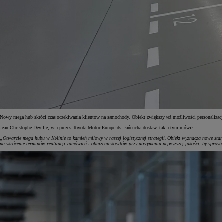
Nowy mega hub skróci czas oczekiwania klientów na samochody. Obiekt zwiększy też możliwości personalizac
Jean-Christophe Deville, wiceprezes Toyota Motor Europe ds. łańcucha dostaw, tak o tym mówił:
„Otwarcie mega hubu w Kolinie to kamień milowy w naszej logistycznej strategii. Obiekt wyznacza nowe sta
na skrócenie terminów realizacji zamówień i obniżenie kosztów przy utrzymaniu najwyższej jakości, by spr