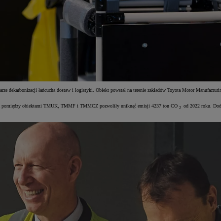
bszarze dekarbonizacji łańcucha dostaw i logistyki. Obiekt powstał na terenie zakładów Toyota Motor Manufac
ołączenia pomiędzy obiektami TMUK, TMMF i TMMCZ pozwoliły uniknąć emisji 4237 ton CO
od 2022 roku. Dod
2