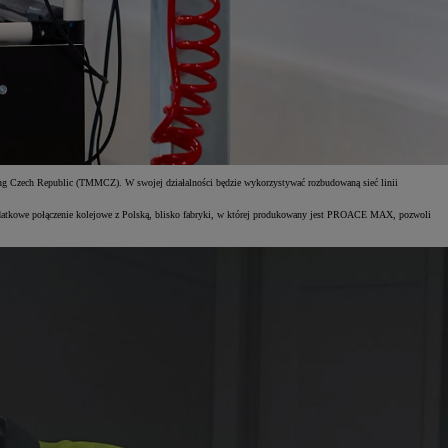
turing Czech Republic (TMMCZ). W swojej działalności będzie wykorzystywać rozbudowaną sieć linii
atkowe połączenie kolejowe z Polską, blisko fabryki, w której produkowany jest PROACE MAX, pozwoli