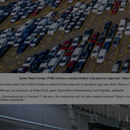
Toyota Motor Europe (TME) otwiera w czeskim Kolinie swój pierwszy mega hub. Ułatwi o
Stworzony przez Toyota Motor Europe w czeskim Kolinie mega hub to największy tego typu obiekt Toyoty w Eu
Od
81 900 zł
Mówiąc o tej inwestycji, dr Robert Kiml, prezes Toyota Motor Manufacturing Czech Republic, podkreślił:
„Zainwestowaliśmy w Czechach 17 mln euro. Ten strategiczny ruch nie tylko wzmacnia obecność Toyoty w Europ
Yaris Cross
lokalna gospodarka”.
HYBRID