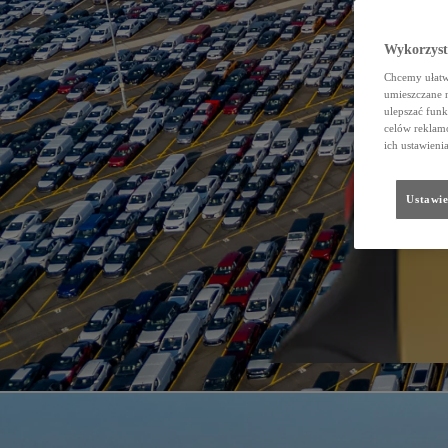
Wykorzystu
Chcemy ułatwi
umieszczane 
ulepszać funk
celów reklamo
ich ustawieni
Ustawie