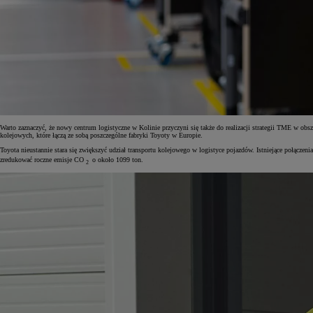
Od
105 300 zł
Corolla Hatchback
HYBRID
Warto zaznaczyć, że nowy centrum logistyczne w Kolinie przyczyni się także do realizacji strategii TME w o
kolejowych, które łączą ze sobą poszczególne fabryki Toyoty w Europie.
Toyota nieustannie stara się zwiększyć udział transportu kolejowego w logistyce pojazdów. Istniejące p
zredukować roczne emisje CO
o około 1099 ton.
2