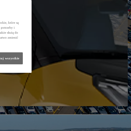
okie, które są
potrzeby i
także służą do
łatwo zmienić
uj wszystkie