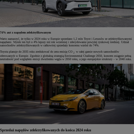
74% aut z napędem zelektryfikowanym
Warto zaznaczyć, że tylko w 2024 roku w Europie sprzedano 1,2 mln Toyot i Lexusów ze zelektryfikowanymi
napędami. Wynik ten był o 4% lepszy niż rok wcześniej i zdecydowanie powyżej rynkowej średniej. Udział
samochodów zelektryfikowanych w całkowitej sprzedaży koncernu wzrósł do 74%.
Toyota planuje do 2035 roku zredukować do zera emisję CO
w całej gamie nowych samochodów
2
oferowanych w Europie. Zgodnie z globalną strategią Environmental Challenge 2050, koncern osiągnie pełną
neutralność pod względem emisji dwutlenku węgla w 2050 roku, a jego europejskie struktury – w 2040 roku.
Sprzedaż napędów zelektryfikowanych do końca 2024 roku