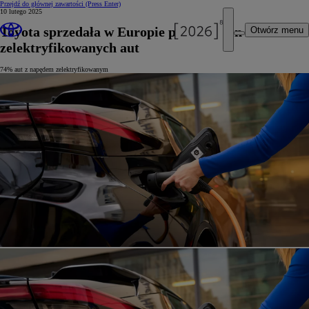
Przejdź do głównej zawartości
(Press Enter)
10 lutego 2025
Toyota sprzedała w Europie ponad 6 mln
Otwórz menu
zelektryfikowanych aut
74% aut z napędem zelektryfikowanym