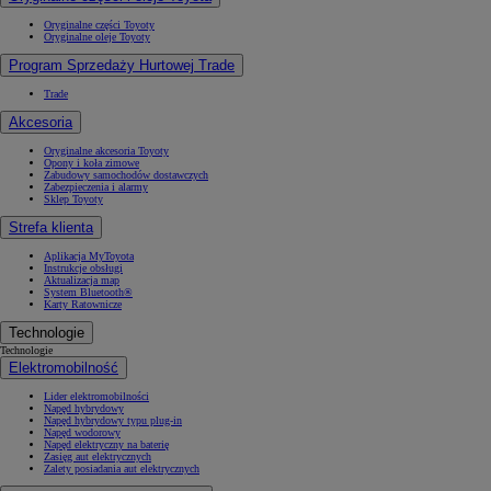
Oryginalne części Toyoty
Oryginalne oleje Toyoty
Program Sprzedaży Hurtowej Trade
Trade
Akcesoria
Oryginalne akcesoria Toyoty
Opony i koła zimowe
Zabudowy samochodów dostawczych
Zabezpieczenia i alarmy
Sklep Toyoty
Strefa klienta
Aplikacja MyToyota
Instrukcje obsługi
Aktualizacja map
System Bluetooth®
Karty Ratownicze
Technologie
Technologie
Elektromobilność
Lider elektromobilności
Napęd hybrydowy
Napęd hybrydowy typu plug-in
Napęd wodorowy
Napęd elektryczny na baterię
Zasięg aut elektrycznych
Zalety posiadania aut elektrycznych