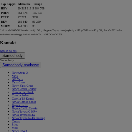
Typ napędu
Globalnie
Europa
HEV
29 315 916
5 884 708
PHEV
761 578
165 830
FCEV
27 723
3897
BEV
289 840
93 259
MHEV
141 593
35
* W latach 1995–2021 średnia emisja CO
dla gamy Toyoty zmniejszyła się z 192 g CO2/km do 92 g CO
/km. Od 2021 roku
2
2
zmieniono metodologię badania emisji CO
z NEDC na WLTP.
2
Kontakt
Napisz do nas
Samochody
Samochody
Samochody osobowe
Nowe Aygo X
Yaris
GR Yaris
Yaris Cross
Nowy Yaris Cross
Nowy Urban Cruiser
Corolla Hatchback
Corolla Sedan
Corolla TS Kombi
Nowa Corolla Cross
Toyota C-HR
Toyota C-HR Plug-in
Nowa Toyota C-HR+
Nowa Toyota bZ4X
Nowa Toyota bZ4X Touring
Camry
Prius
Mirai
Nowy RAV4