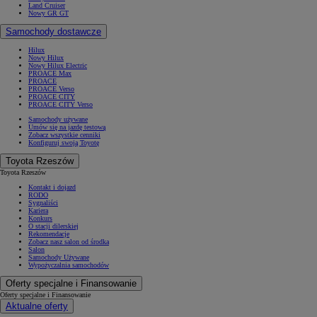
Land Cruiser
Nowy GR GT
Samochody dostawcze
Hilux
Nowy Hilux
Nowy Hilux Electric
PROACE Max
PROACE
PROACE Verso
PROACE CITY
PROACE CITY Verso
Samochody używane
Umów się na jazdę testową
Zobacz wszystkie cenniki
Konfiguruj swoją Toyotę
Toyota Rzeszów
Toyota Rzeszów
Kontakt i dojazd
RODO
Sygnaliści
Kariera
Konkurs
O stacji dilerskiej
Rekomendacje
Zobacz nasz salon od środka
Salon
Samochody Używane
Wypożyczalnia samochodów
Oferty specjalne i Finansowanie
Oferty specjalne i Finansowanie
Aktualne oferty