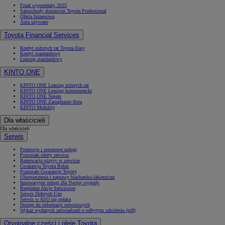
Finał wyprzedaży 2025
Samochody dostawcze Toyota Professional
Oferta biznesowa
Auta używane
Toyota Financial Services
Kredyt niższych rat Toyota Easy
Kredyt standardowy
Leasing standardowy
KINTO ONE
KINTO ONE Leasing niższych rat
KINTO ONE Leasing konsumencki
KINTO ONE Najem
KINTO ONE Zarządzanie flotą
KINTO Mobility
Dla właścicieli
Dla właścicieli
Serwis
Promocje i sezonowe usługi
Pozostałe oferty serwisu
Rezerwacja wizyty w serwisie
Gwarancja Toyota Relax
Pozostałe Gwarancje Toyoty
Ubezpieczenia i naprawy blacharsko-lakiernicze
Innowacyjne usługi dla Twojej wygody
Bezpłatne Akcje Serwisowe
Serwis Dobrych Cen
Serwis w ASO się opłaca
Dostęp do informacji serwisowych
Wykaz wydanych zaświadczeń o odbytym szkoleniu (pdf)
Oryginalne części i oleje Toyota