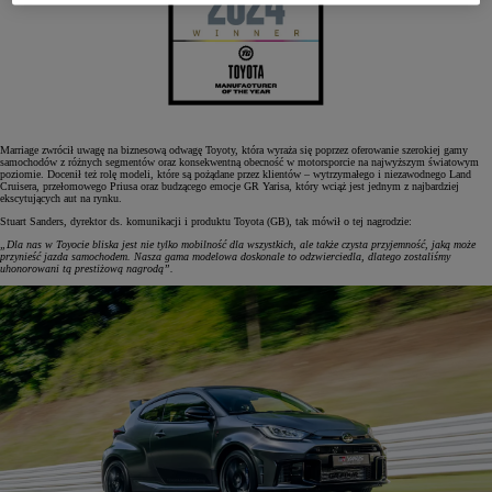
Marriage zwrócił uwagę na biznesową odwagę Toyoty, która wyraża się poprzez oferowanie szerokiej gamy
samochodów z różnych segmentów oraz konsekwentną obecność w motorsporcie na najwyższym światowym
poziomie. Docenił też rolę modeli, które są pożądane przez klientów – wytrzymałego i niezawodnego Land
Cruisera, przełomowego Priusa oraz budzącego emocje GR Yarisa, który wciąż jest jednym z najbardziej
ekscytujących aut na rynku.
Stuart Sanders, dyrektor ds. komunikacji i produktu Toyota (GB), tak mówił o tej nagrodzie:
„Dla nas w Toyocie bliska jest nie tylko mobilność dla wszystkich, ale także czysta przyjemność, jaką może
przynieść jazda samochodem. Nasza gama modelowa doskonale to odzwierciedla, dlatego zostaliśmy
uhonorowani tą prestiżową nagrodą”.