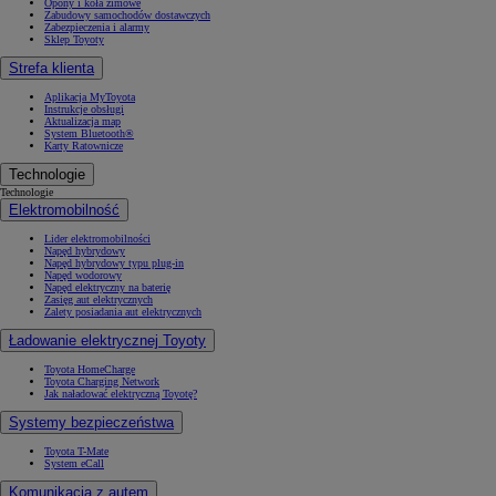
Opony i koła zimowe
Zabudowy samochodów dostawczych
Zabezpieczenia i alarmy
Sklep Toyoty
Strefa klienta
Aplikacja MyToyota
Instrukcje obsługi
Aktualizacja map
System Bluetooth®
Karty Ratownicze
Technologie
Technologie
Elektromobilność
Lider elektromobilności
Napęd hybrydowy
Napęd hybrydowy typu plug-in
Napęd wodorowy
Napęd elektryczny na baterię
Zasięg aut elektrycznych
Zalety posiadania aut elektrycznych
Ładowanie elektrycznej Toyoty
Toyota HomeCharge
Toyota Charging Network
Jak naładować elektryczną Toyotę?
Systemy bezpieczeństwa
Toyota T-Mate
System eCall
Komunikacja z autem