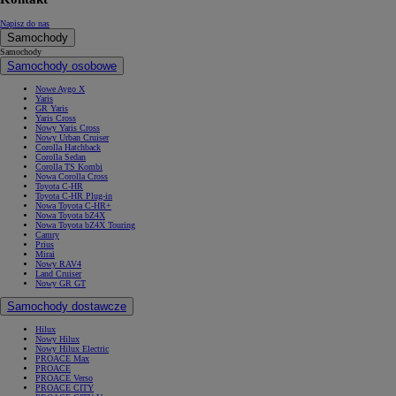
Napisz do nas
Samochody
Samochody
Samochody osobowe
Nowe Aygo X
Yaris
GR Yaris
Yaris Cross
Nowy Yaris Cross
Nowy Urban Cruiser
Corolla Hatchback
Corolla Sedan
Corolla TS Kombi
Nowa Corolla Cross
Toyota C-HR
Toyota C-HR Plug-in
Nowa Toyota C-HR+
Nowa Toyota bZ4X
Nowa Toyota bZ4X Touring
Camry
Prius
Mirai
Nowy RAV4
Land Cruiser
Nowy GR GT
Samochody dostawcze
Hilux
Nowy Hilux
Nowy Hilux Electric
PROACE Max
PROACE
PROACE Verso
PROACE CITY