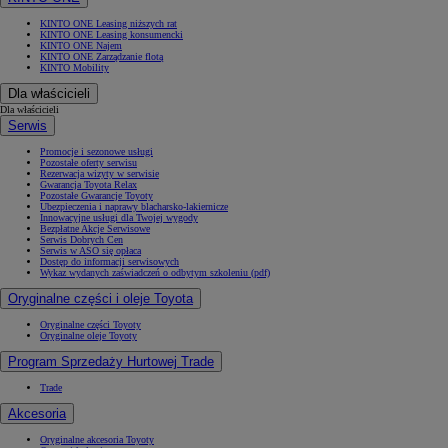
KINTO ONE Leasing niższych rat
KINTO ONE Leasing konsumencki
KINTO ONE Najem
KINTO ONE Zarządzanie flotą
KINTO Mobility
Dla właścicieli
Dla właścicieli
Serwis
Promocje i sezonowe usługi
Pozostałe oferty serwisu
Rezerwacja wizyty w serwisie
Gwarancja Toyota Relax
Pozostałe Gwarancje Toyoty
Ubezpieczenia i naprawy blacharsko-lakiernicze
Innowacyjne usługi dla Twojej wygody
Bezpłatne Akcje Serwisowe
Serwis Dobrych Cen
Serwis w ASO się opłaca
Dostęp do informacji serwisowych
Wykaz wydanych zaświadczeń o odbytym szkoleniu (pdf)
Oryginalne części i oleje Toyota
Oryginalne części Toyoty
Oryginalne oleje Toyoty
Program Sprzedaży Hurtowej Trade
Trade
Akcesoria
Oryginalne akcesoria Toyoty