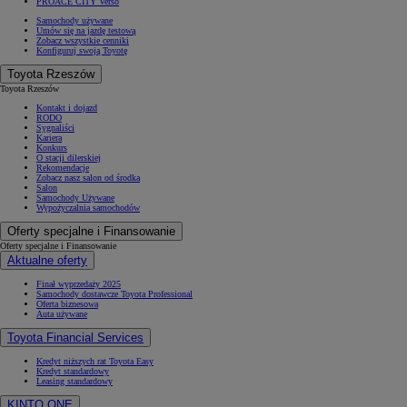
PROACE CITY Verso
Samochody używane
Umów się na jazdę testową
Zobacz wszystkie cenniki
Konfiguruj swoją Toyotę
Toyota Rzeszów
Toyota Rzeszów
Kontakt i dojazd
RODO
Sygnaliści
Kariera
Konkurs
O stacji dilerskiej
Rekomendacje
Zobacz nasz salon od środka
Salon
Samochody Używane
Wypożyczalnia samochodów
Oferty specjalne i Finansowanie
Oferty specjalne i Finansowanie
Aktualne oferty
Finał wyprzedaży 2025
Samochody dostawcze Toyota Professional
Oferta biznesowa
Auta używane
Toyota Financial Services
Kredyt niższych rat Toyota Easy
Kredyt standardowy
Leasing standardowy
KINTO ONE