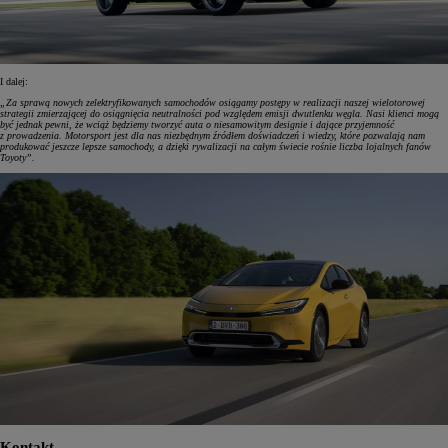
I dalej:
„Za sprawą nowych zelektryfikowanych samochodów osiągamy postępy w realizacji naszej wielotorowej
strategii zmierzającej do osiągnięcia neutralności pod względem emisji dwutlenku węgla. Nasi klienci mogą
być jednak pewni, że wciąż będziemy tworzyć auta o niesamowitym designie i dające przyjemność
z prowadzenia. Motorsport jest dla nas niezbędnym źródłem doświadczeń i wiedzy, które pozwalają nam
produkować jeszcze lepsze samochody, a dzięki rywalizacji na całym świecie rośnie liczba lojalnych fanów
Toyoty”.
Kontakt