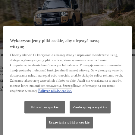
Wykorzystujemy pliki cookie, aby ulepszyć naszą
witrynę
Toyota została uhonorowana tytułem Producenta Roku w prestiżowym plebiscycie TopGear.com Awards
Chcemy ułatwić Ci korzystanie z naszej strony i usprawnić świadczenie usług,
2024. Redaktorzy wiodącego portalu i magazynu motoryzacyjnego docenili markę za zaangażowanie
dlatego wykorzystujemy pliki cookie, które są umieszczane na Twoim
w motorsport oraz tworzenie wyjątkowych modeli, takich jak nowy Land Cruiser, Prius i GR Yaris.
komputerze, telefonie komórkowym lub tablecie. Pomagają one nam zrozumieć
Toyota zdobyła tytuł „Producenta Roku” w konkursie TopGear.com Awards 2024. Brytyjscy dziennikarze
Twoje potrzeby i ulepszać funkcjonalność naszej witryny. Są wykorzystywane do
docenili pasję, z jaką japoński koncern rozwija swoje produkty, jednocześnie utrzymując pozycję jednego
z największych producentów samochodów na świecie.
dostarczania usług i narzędzi osób trzecich, a także służą do celów reklamowych.
Zalecamy akceptację wszystkich plików cookie. Jeżeli nie wyrażasz na to zgody,
Ollie Marriage, szef działu testów samochodów TopGear.com, podkreślił:
możesz łatwo zmienić ich ustawienia. Szczegółowe informacje na ten temat
„W tej nagrodzie nie chodzi o wielkość czy skalę, ale o emocje i ambicje. Jest to stosunkowo łatwe
do osiągnięcia w pojedynczym samochodzie, znacznie trudniejsze do osiągnięcia w całej gamie modelowej”.
znajdziesz w naszej
Polityce plików cookie.
Odrzuć wszystkie
Zaakceptuj wszystkie
Ustawienia plików cookie