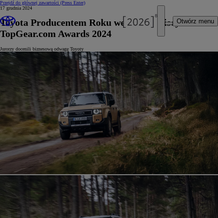
Przejdź do głównej zawartości
(Press Enter)
17 grudnia 2024
Toyota Producentem Roku według plebiscytu
Otwórz menu
TopGear.com Awards 2024
Jurorzy docenili biznesową odwagę Toyoty