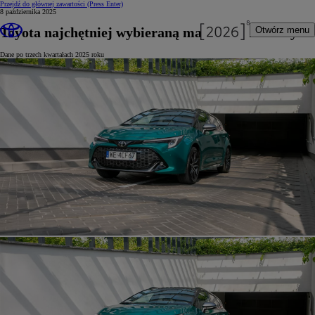
Przejdź do głównej zawartości
(Press Enter)
8 października 2025
Toyota najchętniej wybieraną marką przez firmy
Otwórz menu
Dane po trzech kwartałach 2025 roku