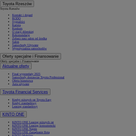
Toyota Rzeszów
Toyota Rzeszów
Kontakt i dojazd
RODO
Sygnaliści
Kariera
Konkurs
O stacji dilerskiej
Rekomendacje
Zobacz nasz salon od środka
Salon
Samochody Używane
Wypożyczalnia samochodów
Oferty specjalne i Finansowanie
Oferty specjalne i Finansowanie
Aktualne oferty
Finał wyprzedaży 2025
Samochody dostawcze Toyota Professional
Oferta biznesowa
Auta używane
Toyota Financial Services
Kredyt niższych rat Toyota Easy
Kredyt standardowy
Leasing standardowy
KINTO ONE
KINTO ONE Leasing niższych rat
KINTO ONE Leasing konsumencki
KINTO ONE Najem
KINTO ONE Zarządzanie flotą
KINTO Mobility