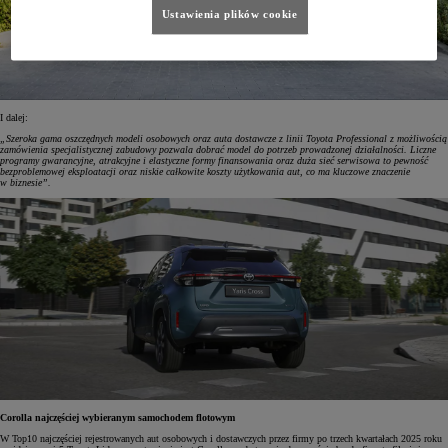
Ustawienia plików cookie
I dalej:
„Szeroka gama oszczędnych modeli osobowych oraz auta dostawcze z linii Toyota Professional z możliwością
zamówienia specjalistycznej zabudowy pozwala dobrać model do potrzeb prowadzonej działalności. Liczne
programy gwarancyjne, atrakcyjne i elastyczne formy finansowania oraz duża sieć serwisowa to pewność
bezproblemowej eksploatacji oraz niskie całkowite koszty użytkowania aut, co ma kluczowe znaczenie
w biznesie”.
Corolla najczęściej wybieranym samochodem flotowym
W Top10 najczęściej rejestrowanych aut osobowych i dostawczych przez firmy po trzech kwartałach 2025 roku