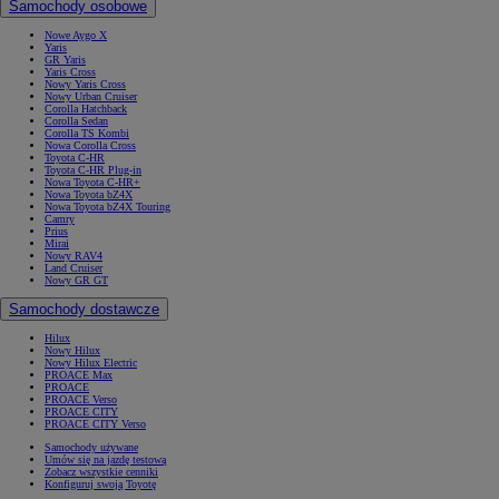
Samochody osobowe
Nowe Aygo X
Yaris
GR Yaris
Yaris Cross
Nowy Yaris Cross
Nowy Urban Cruiser
Corolla Hatchback
Corolla Sedan
Corolla TS Kombi
Nowa Corolla Cross
Toyota C-HR
Toyota C-HR Plug-in
Nowa Toyota C-HR+
Nowa Toyota bZ4X
Nowa Toyota bZ4X Touring
Camry
Prius
Mirai
Nowy RAV4
Land Cruiser
Nowy GR GT
Samochody dostawcze
Hilux
Nowy Hilux
Nowy Hilux Electric
PROACE Max
PROACE
PROACE Verso
PROACE CITY
PROACE CITY Verso
Samochody używane
Umów się na jazdę testową
Zobacz wszystkie cenniki
Konfiguruj swoją Toyotę