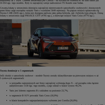
znajdziemy aż 5 Toyot. Liderem zestawienia jest Corolla – od stycznia do września br. do firm trafiło już
16 054 egz. tego modelu. Były to najczęściej wersje nadwoziowe TS Kombi oraz Sedan.
Czwartą lokatę w zestawieniu dziesięciu najczęściej rejestrowanych samochodów osobowych i dostawczych
przez firmy zajął oszczędny miejski Yaris z wynikiem 5649 rejestracji. Na piątym miejscu uplasowała się
Toyota C-HR (5635 egz.), która jest dostępna zarówno jako pełna hybryda, jak i hybryda typu plug-in. Ósmą
lokatę w zestawieniu zajął PROACE CITY (4785 egz.), a dziewiąte miejsce Yaris Cross (4776 egz.).
Toyota dominuje w 5 segmentach
Jeśli chodzi o samochody osobowe – modele Toyoty zostały sklasyfikowane na pierwszym miejscu w aż
5 rynkowych segmentach:
w przypadku najmniejszych aut firmy najczęściej wybierają Aygo X – od początku roku łącznie
zarejestrowano 1158 egz. tego modelu, a jego udział w klasie wynosi 49,2%.
Yaris jest liderem segmentu B z udziałem na poziomie 23,7%,
w segmencie B SUV prowadzi Yaris Cross (18,9%)
w klasie kompaktów najpopularniejszym wyborem jest Corolla (26,8%).