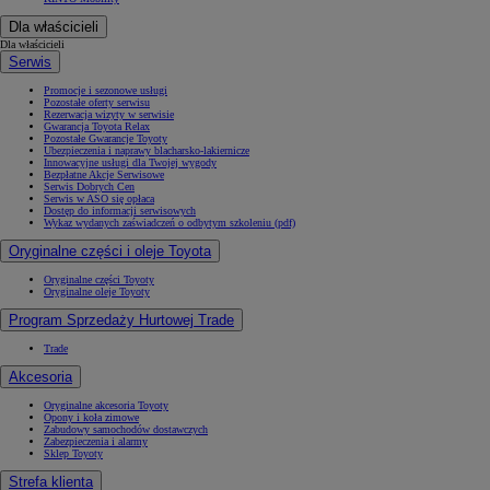
Dla właścicieli
Dla właścicieli
Serwis
Promocje i sezonowe usługi
Pozostałe oferty serwisu
Rezerwacja wizyty w serwisie
Gwarancja Toyota Relax
Pozostałe Gwarancje Toyoty
Ubezpieczenia i naprawy blacharsko-lakiernicze
Innowacyjne usługi dla Twojej wygody
Bezpłatne Akcje Serwisowe
Serwis Dobrych Cen
Serwis w ASO się opłaca
Dostęp do informacji serwisowych
Wykaz wydanych zaświadczeń o odbytym szkoleniu (pdf)
Oryginalne części i oleje Toyota
Oryginalne części Toyoty
Oryginalne oleje Toyoty
Program Sprzedaży Hurtowej Trade
Trade
Akcesoria
Oryginalne akcesoria Toyoty
Opony i koła zimowe
Zabudowy samochodów dostawczych
Zabezpieczenia i alarmy
Sklep Toyoty
Strefa klienta