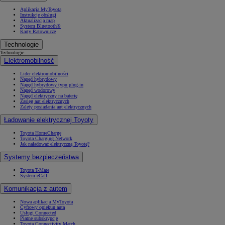
Aplikacja MyToyota
Instrukcje obsługi
Aktualizacja map
System Bluetooth®
Karty Ratownicze
Technologie
Technologie
Elektromobilność
Lider elektromobilności
Napęd hybrydowy
Napęd hybrydowy typu plug-in
Napęd wodorowy
Napęd elektryczny na baterię
Zasięg aut elektrycznych
Zalety posiadania aut elektrycznych
Ładowanie elektrycznej Toyoty
Toyota HomeCharge
Toyota Charging Network
Jak naładować elektryczną Toyotę?
Systemy bezpieczeństwa
Toyota T-Mate
System eCall
Komunikacja z autem
Nowa aplikacja MyToyota
Cyfrowy opiekun auta
Usługi Connected
Płatne subskrypcje
Toyota Connectivity Match