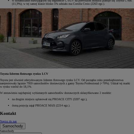
w dynamicznie rozwijającym się segmencie C-SUV na pierwszym miejscu plasuje się Toyota C-HR
(11,9%); w tej samej klasie blisko 5% udziału ma Corolla Cross (2263 egz.).
Toyota liderem flotowego rynku LCV
Toyota jest również zdecydowanym liderem flotowego rynku LCV. Od początku roku przedsiębiorstwa
zarejestrowały łącznie 7959 samochodów dostawczych z gamy Toyota Professional (+70%). Udział tej marki
w rynku wzrósł do 18,1%.
W zestawieniu najchętniej wybieranych samochodów dostawczych sklasyfikowano 2 modele:
na drugim miejscu uplasował się PROACE CITY (3207 egz.),
ósmą pozycję zajął PROACE MAX (2214 egz.).
Kontakt
Napisz do nas
Samochody
Samochody