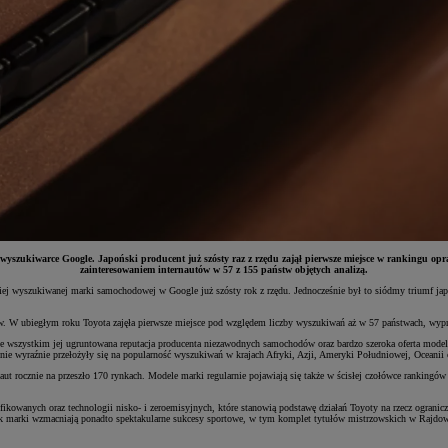
 wyszukiwarce Google. Japoński producent już szósty raz z rzędu zajął pierwsze miejsce w rankingu o
zainteresowaniem internautów w 57 z 155 państw objętych analizą.
ciej wyszukiwanej marki samochodowej w Google już szósty rok z rzędu. Jednocześnie był to siódmy triumf ja
. W ubiegłym roku Toyota zajęła pierwsze miejsce pod względem liczby wyszukiwań aż w 57 państwach, wyprz
wszystkim jej ugruntowana reputacja producenta niezawodnych samochodów oraz bardzo szeroka oferta modeli
ólnie wyraźnie przełożyły się na popularność wyszukiwań w krajach Afryki, Azji, Ameryki Południowej, Oceanii
ut rocznie na przeszło 170 rynkach. Modele marki regularnie pojawiają się także w ścisłej czołówce rankin
kowanych oraz technologii nisko- i zeroemisyjnych, które stanowią podstawę działań Toyoty na rzecz ogranicz
erunek marki wzmacniają ponadto spektakularne sukcesy sportowe, w tym komplet tytułów mistrzowskich w Ra