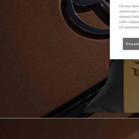
Chcemy ułatwi
umieszczane 
ulepszać funk
celów reklamo
ich ustawieni
Ustawie