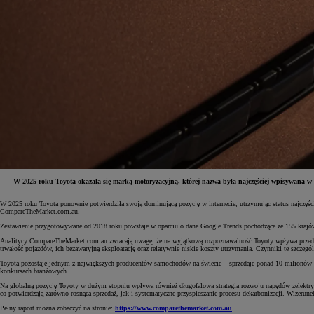
W 2025 roku Toyota okazała się marką motoryzacyjną, której nazwa była najczęściej wpisywana w
W 2025 roku Toyota ponownie potwierdziła swoją dominującą pozycję w internecie, utrzymując status najczęś
CompareTheMarket.com.au.
Od
81 900 zł
Zestawienie przygotowywane od 2018 roku powstaje w oparciu o dane Google Trends pochodzące ze 155 krajów
Yaris Cross
Analitycy CompareTheMarket.com.au zwracają uwagę, że na wyjątkową rozpoznawalność Toyoty wpływa przede 
HYBRID
trwałość pojazdów, ich bezawaryjną eksploatację oraz relatywnie niskie koszty utrzymania. Czynniki te szczeg
Toyota pozostaje jednym z największych producentów samochodów na świecie – sprzedaje ponad 10 milionów a
konkursach branżowych.
Na globalną pozycję Toyoty w dużym stopniu wpływa również długofalowa strategia rozwoju napędów zelektryfi
co potwierdzają zarówno rosnąca sprzedaż, jak i systematyczne przyspieszanie procesu dekarbonizacji. Wiz
Pełny raport można zobaczyć na stronie:
https://www.comparethemarket.com.au