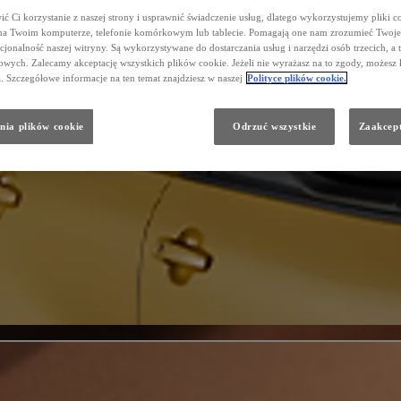
ć Ci korzystanie z naszej strony i usprawnić świadczenie usług, dlatego wykorzystujemy pliki co
na Twoim komputerze, telefonie komórkowym lub tablecie. Pomagają one nam zrozumieć Twoje 
cjonalność naszej witryny. Są wykorzystywane do dostarczania usług i narzędzi osób trzecich, a 
wych. Zalecamy akceptację wszystkich plików cookie. Jeżeli nie wyrażasz na to zgody, możesz 
a. Szczegółowe informacje na ten temat znajdziesz w naszej
Polityce plików cookie.
nia plików cookie
Odrzuć wszystkie
Zaakcept