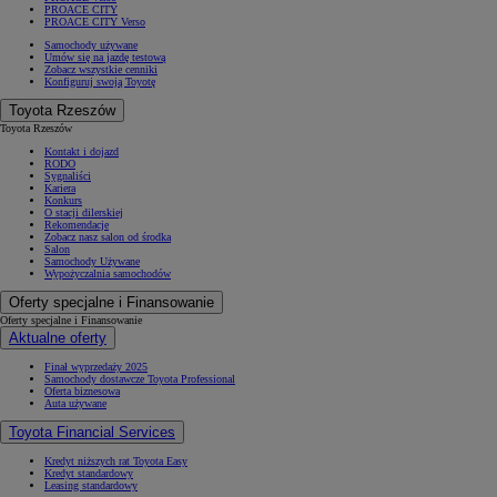
PROACE CITY
PROACE CITY Verso
Samochody używane
Umów się na jazdę testową
Zobacz wszystkie cenniki
Konfiguruj swoją Toyotę
Toyota Rzeszów
Toyota Rzeszów
Kontakt i dojazd
RODO
Sygnaliści
Kariera
Konkurs
O stacji dilerskiej
Rekomendacje
Zobacz nasz salon od środka
Salon
Samochody Używane
Wypożyczalnia samochodów
Oferty specjalne i Finansowanie
Oferty specjalne i Finansowanie
Aktualne oferty
Finał wyprzedaży 2025
Samochody dostawcze Toyota Professional
Oferta biznesowa
Auta używane
Toyota Financial Services
Kredyt niższych rat Toyota Easy
Kredyt standardowy
Leasing standardowy