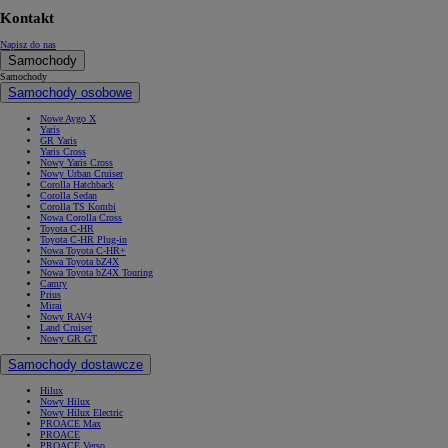
Kontakt
Napisz do nas
Samochody
Samochody
Samochody osobowe
Nowe Aygo X
Yaris
GR Yaris
Yaris Cross
Nowy Yaris Cross
Nowy Urban Cruiser
Corolla Hatchback
Corolla Sedan
Corolla TS Kombi
Nowa Corolla Cross
Toyota C-HR
Toyota C-HR Plug-in
Nowa Toyota C-HR+
Nowa Toyota bZ4X
Nowa Toyota bZ4X Touring
Camry
Prius
Mirai
Nowy RAV4
Land Cruiser
Nowy GR GT
Samochody dostawcze
Hilux
Nowy Hilux
Nowy Hilux Electric
PROACE Max
PROACE
PROACE Verso