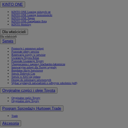
KINTO ONE
KINTO ONE Leasing niższych rat
KINTO ONE Leasing konsumencki
KINTO ONE Najem
KINTO ONE Zarządzanie flotą
KINTO Mobility
Dla właścicieli
Dla właścicieli
Serwis
Promocje i sezonowe usługi
Pozostałe oferty serwisu
Rezerwacja wizyty w serwisie
Gwarancja Toyota Relax
Pozostałe Gwarancje Toyoty
Ubezpieczenia i naprawy blacharsko-lakiernicze
Innowacyjne usługi dla Twojej wygody
Bezpłatne Akcje Serwisowe
Serwis Dobrych Cen
Serwis w ASO się opłaca
Dostęp do informacji serwisowych
Wykaz wydanych zaświadczeń o odbytym szkoleniu (pdf)
Oryginalne części i oleje Toyota
Oryginalne części Toyoty
Oryginalne oleje Toyoty
Program Sprzedaży Hurtowej Trade
Trade
Akcesoria