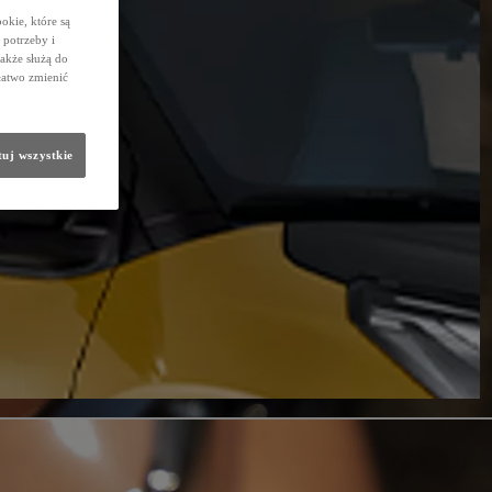
okie, które są
potrzeby i
także służą do
łatwo zmienić
uj wszystkie