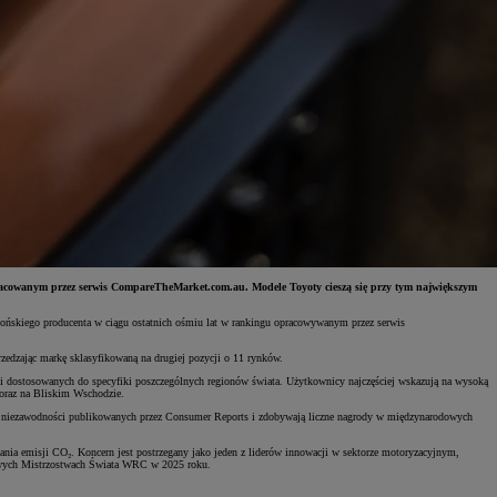
pracowanym przez serwis CompareTheMarket.com.au. Modele Toyoty cieszą się przy tym największym
pońskiego producenta w ciągu ostatnich ośmiu lat w rankingu opracowywanym przez serwis
edzając markę sklasyfikowaną na drugiej pozycji o 11 rynków.
 dostosowanych do specyfiki poszczególnych regionów świata. Użytkownicy najczęściej wskazują na wysoką
 oraz na Bliskim Wschodzie.
gów niezawodności publikowanych przez Consumer Reports i zdobywają liczne nagrody w międzynarodowych
ania emisji CO₂. Koncern jest postrzegany jako jeden z liderów innowacji w sektorze motoryzacyjnym,
jdowych Mistrzostwach Świata WRC w 2025 roku.