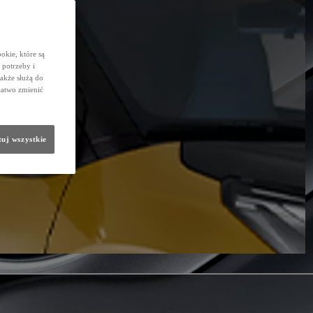
okie, które są
potrzeby i
także służą do
łatwo zmienić
uj wszystkie