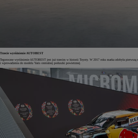
Od
105 300 zł
Corolla Hatchback
HYBRID
Trzecie wyróżnienie AUTOBEST
Tegoroczne wyróżnienie AUTOBEST jest już trzecim w historii Toyoty. W 2017 roku marka zdobyła pierwszą 
i wprowadzenia do modelu Yaris centralnej poduszki powietrznej.