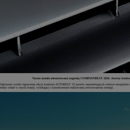
Toyota została uhonorowana nagrodą COMPANYBEST 2026. Jurorzy konkursu A
Ogłoszono wyniki tegorocznej edycji konkursu AUTOBEST. 32 jurorów reprezentujących czołowe europejskie
realny wkład w rozwój branży, wynikający z konsekwentnie realizowanej zrównoważonej strategii.
Od
81 900 zł
Yaris Cross
HYBRID