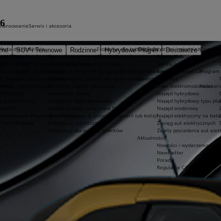
26
inansowanie
Serwis i akcesoria
ferta dla firm
Serwis
Ekobonus dla hybryd Toyoty
Kluby dla dzieci i młodzieży
Oryginaln
zne
SUV i Terenowe
Rodzinne
Hybrydowe Plug-in
Dostawcze
ego Toyota?
oyota Financial Services
Rezerwacja wizyty w serwisie
Oferta dla osób z niepełnosprawnościami
Toyota Kids
ocie
Kredyt niższych rat Toyota Easy
Oferta serwisu mechanicznego
Toyota Juniors
a w Europie
Kredyt standardowy
Specjalna oferta dla aut po gwarancji podstawowej
Konkurs Dream Car
Program 
ki Toyoty
Leasing standardowy
Oferta serwisu blacharsko-lakierniczego
Elektromobilność
a Way
łatności elektroniczne
Promocje i usługi sezonowe
Lider elektromobilności
Akcesori
a Mobility
Gwarancje Toyoty
Napęd hybrydowy
a a środowisko
Bezpłatne akcje serwisowe
Napęd hybrydowy typu plu
a WLTP
Globalna akcja serwisowa Takata
Napęd wodorowy
Rekordowych Przebiegów Toyoty
Pomoc drogowa w przypadku awarii lub kolizji
Napęd elektryczny na bate
ryczne Modele
Informacje techniczne
Zasięg aut elektrycznych
Innowacje dla wygody Klientów
Zalety posiadania aut elek
Aktualności
Nowości i wydarzenia
Newsletter
Porady
Regulacje CAFE