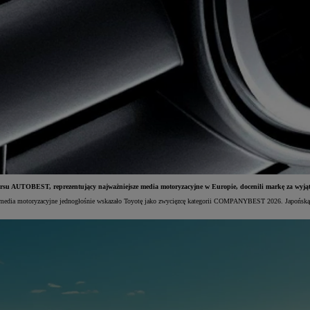
UTOBEST, reprezentujący najważniejsze media motoryzacyjne w Europie, docenili markę za wyjątkowe
 media motoryzacyjne jednogłośnie wskazało Toyotę jako zwycięzcę kategorii COMPANYBEST 2026. Japońską m