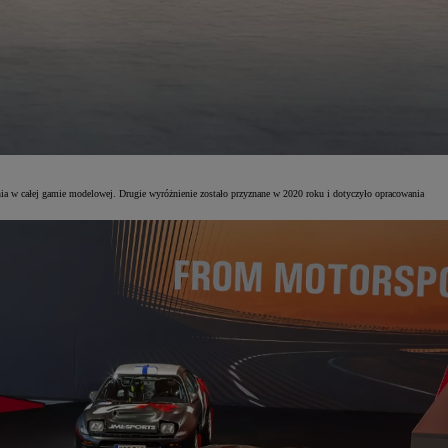
 w całej gamie modelowej. Drugie wyróżnienie zostało przyznane w 2020 roku i dotyczyło opracowania