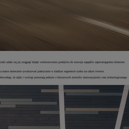
iki udało się jej osiągnąć dzięki wielotorowemu podejściu do rozwoju napędów zapewniającemu klientom
la marce skutecznie rywalizować praktycznie w każdym segmencie rynku na całym świecie.
owodząc, że rajdy i wyścigi pozostają jednym z kluczowych motorów innowacyjności oraz technologicznego