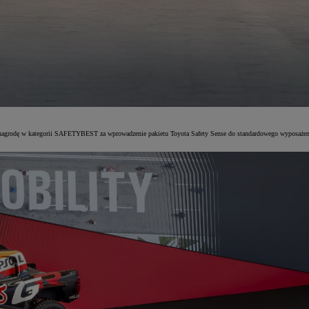
nagrodę w kategorii SAFETYBEST za wprowadzenie pakietu Toyota Safety Sense do standardowego wyposażenia