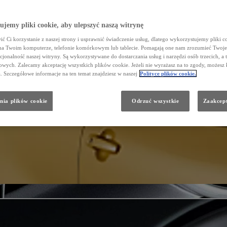
jemy pliki cookie, aby ulepszyć naszą witrynę
ć Ci korzystanie z naszej strony i usprawnić świadczenie usług, dlatego wykorzystujemy pliki co
na Twoim komputerze, telefonie komórkowym lub tablecie. Pomagają one nam zrozumieć Twoje 
cjonalność naszej witryny. Są wykorzystywane do dostarczania usług i narzędzi osób trzecich, a 
wych. Zalecamy akceptację wszystkich plików cookie. Jeżeli nie wyrażasz na to zgody, możesz 
a. Szczegółowe informacje na ten temat znajdziesz w naszej
Polityce plików cookie.
nia plików cookie
Odrzuć wszystkie
Zaakcept