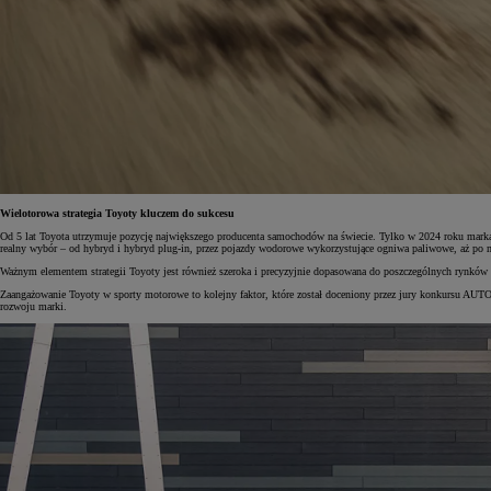
Wielotorowa strategia Toyoty kluczem do sukcesu
Od 5 lat Toyota utrzymuje pozycję największego producenta samochodów na świecie. Tylko w 2024 roku mar
realny wybór – od hybryd i hybryd plug-in, przez pojazdy wodorowe wykorzystujące ogniwa paliwowe, aż po m
Ważnym elementem strategii Toyoty jest również szeroka i precyzyjnie dopasowana do poszczególnych rynków
Zaangażowanie Toyoty w sporty motorowe to kolejny faktor, które został doceniony przez jury konkursu AU
rozwoju marki.