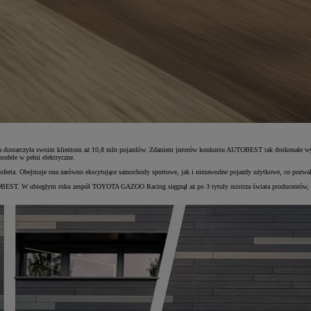
ka dostarczyła swoim klientom aż 10,8 mln pojazdów. Zdaniem jurorów konkursu AUTOBEST tak doskonałe wyn
odele w pełni elektryczne.
 oferta. Obejmuje ona zarówno ekscytujące samochody sportowe, jak i niezawodne pojazdy użytkowe, co pozwa
TOBEST. W ubiegłym roku zespół TOYOTA GAZOO Racing sięgnął aż po 3 tytuły mistrza świata producentów, d