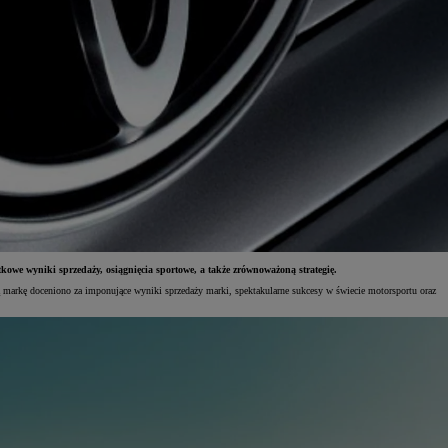
 wyniki sprzedaży, osiągnięcia sportowe, a także zrównoważoną strategię.
arkę doceniono za imponujące wyniki sprzedaży marki, spektakularne sukcesy w świecie motorsportu oraz