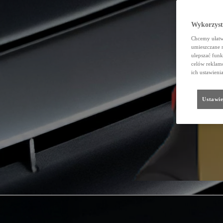
Wykorzystu
Chcemy ułatwi
umieszczane 
ulepszać funk
celów reklamo
ich ustawieni
Ustawie