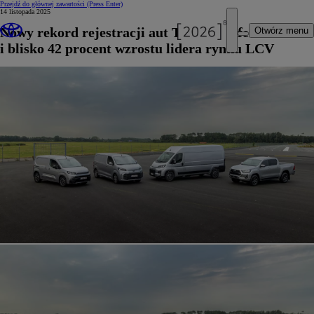
Przejdź do głównej zawartości
(Press Enter)
14 listopada 2025
Nowy rekord rejestracji aut Toyota Professional
Otwórz menu
i blisko 42 procent wzrostu lidera rynku LCV