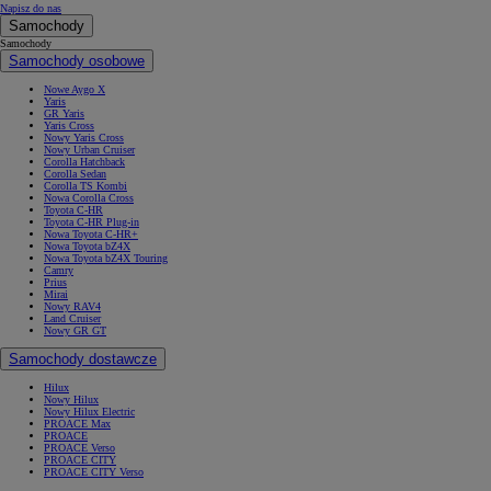
Napisz do nas
Samochody
Samochody
Samochody osobowe
Nowe Aygo X
Yaris
GR Yaris
Yaris Cross
Nowy Yaris Cross
Nowy Urban Cruiser
Corolla Hatchback
Corolla Sedan
Corolla TS Kombi
Nowa Corolla Cross
Toyota C-HR
Toyota C-HR Plug-in
Nowa Toyota C-HR+
Nowa Toyota bZ4X
Nowa Toyota bZ4X Touring
Camry
Prius
Mirai
Nowy RAV4
Land Cruiser
Nowy GR GT
Samochody dostawcze
Hilux
Nowy Hilux
Nowy Hilux Electric
PROACE Max
PROACE
PROACE Verso
PROACE CITY
PROACE CITY Verso