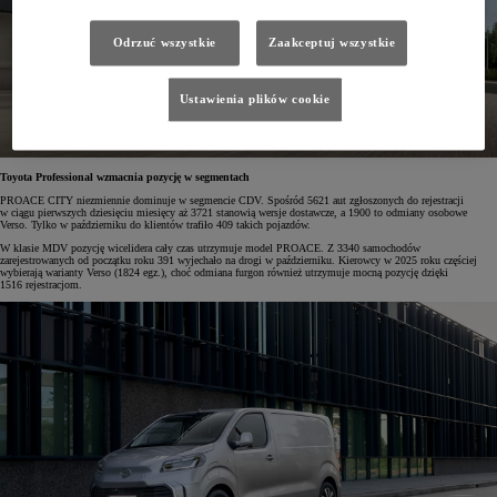
Odrzuć wszystkie
Zaakceptuj wszystkie
Ustawienia plików cookie
Toyota Professional wzmacnia pozycję w segmentach
PROACE CITY niezmiennie dominuje w segmencie CDV. Spośród 5621 aut zgłoszonych do rejestracji
w ciągu pierwszych dziesięciu miesięcy aż 3721 stanowią wersje dostawcze, a 1900 to odmiany osobowe
Verso. Tylko w październiku do klientów trafiło 409 takich pojazdów.
W klasie MDV pozycję wicelidera cały czas utrzymuje model PROACE. Z 3340 samochodów
zarejestrowanych od początku roku 391 wyjechało na drogi w październiku. Kierowcy w 2025 roku częściej
wybierają warianty Verso (1824 egz.), choć odmiana furgon również utrzymuje mocną pozycję dzięki
1516 rejestracjom.