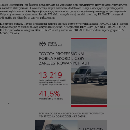
Toyota Professional jest świetnie przygotowana do wspierania firm rozwijających floty pojazdów użytkowych
z napędem elektrycznym. Doświadczony zespół doradców, dodatkowe usługi ułatwiające eksploatację oraz
szeroki wybór modeli i konfiguracji sprawiają, że marka utrzymuje zdecydowaną przewagę w tym segmencie.
Od początku roku zarejestrowano łącznie 776 elektrycznych wersji modeli z rodziny PROACE, z czego aż
161 trafiło do klientów w samym październiku.
Elektryczne pojazdy Toyota Professional zajmują czołowe pozycje w swoich klasach. PROACE CITY Electric
odpowiada już za niemal połowę wszystkich rejestracji w segmencie BEV CDV (327 szt.), PROACE MAX
Electric prowadzi w kategorii BEV HDV (254 szt.), natomiast PROACE Electric dominuje w grupie BEV
MDV (195 szt.).