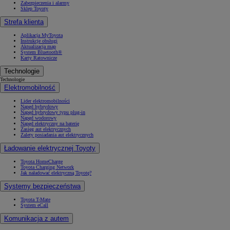
Zabezpieczenia i alarmy
Sklep Toyoty
Strefa klienta
Aplikacja MyToyota
Instrukcje obsługi
Aktualizacja map
System Bluetooth®
Karty Ratownicze
Technologie
Technologie
Elektromobilność
Lider elektromobilności
Napęd hybrydowy
Napęd hybrydowy typu plug-in
Napęd wodorowy
Napęd elektryczny na baterię
Zasięg aut elektrycznych
Zalety posiadania aut elektrycznych
Ładowanie elektrycznej Toyoty
Toyota HomeCharge
Toyota Charging Network
Jak naładować elektryczną Toyotę?
Systemy bezpieczeństwa
Toyota T-Mate
System eCall
Komunikacja z autem