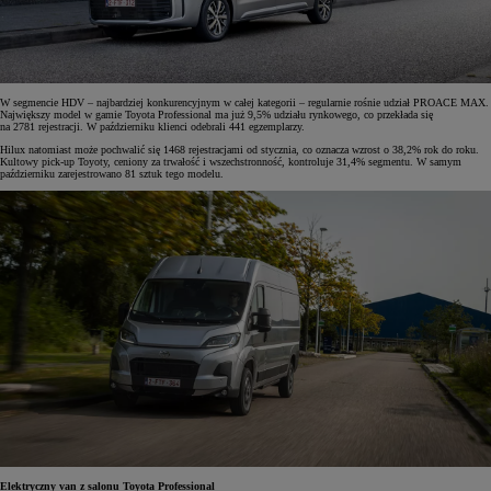
W segmencie HDV – najbardziej konkurencyjnym w całej kategorii – regularnie rośnie udział PROACE MAX.
Największy model w gamie Toyota Professional ma już 9,5% udziału rynkowego, co przekłada się
na 2781 rejestracji. W październiku klienci odebrali 441 egzemplarzy.
Hilux natomiast może pochwalić się 1468 rejestracjami od stycznia, co oznacza wzrost o 38,2% rok do roku.
Kultowy pick-up Toyoty, ceniony za trwałość i wszechstronność, kontroluje 31,4% segmentu. W samym
październiku zarejestrowano 81 sztuk tego modelu.
Elektryczny van z salonu Toyota Professional