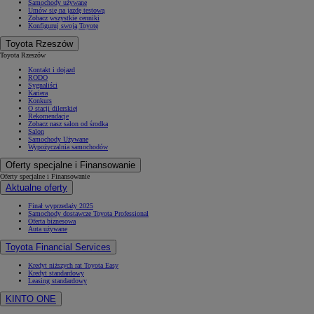
Samochody używane
Umów się na jazdę testową
Zobacz wszystkie cenniki
Konfiguruj swoją Toyotę
Toyota Rzeszów
Toyota Rzeszów
Kontakt i dojazd
RODO
Sygnaliści
Kariera
Konkurs
O stacji dilerskiej
Rekomendacje
Zobacz nasz salon od środka
Salon
Samochody Używane
Wypożyczalnia samochodów
Oferty specjalne i Finansowanie
Oferty specjalne i Finansowanie
Aktualne oferty
Finał wyprzedaży 2025
Samochody dostawcze Toyota Professional
Oferta biznesowa
Auta używane
Toyota Financial Services
Kredyt niższych rat Toyota Easy
Kredyt standardowy
Leasing standardowy
KINTO ONE