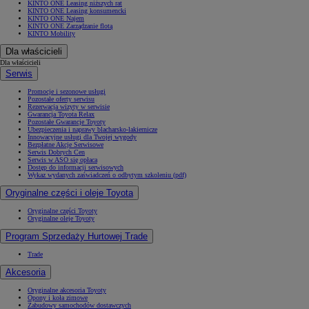
KINTO ONE Leasing niższych rat
KINTO ONE Leasing konsumencki
KINTO ONE Najem
KINTO ONE Zarządzanie flotą
KINTO Mobility
Dla właścicieli
Dla właścicieli
Serwis
Promocje i sezonowe usługi
Pozostałe oferty serwisu
Rezerwacja wizyty w serwisie
Gwarancja Toyota Relax
Pozostałe Gwarancje Toyoty
Ubezpieczenia i naprawy blacharsko-lakiernicze
Innowacyjne usługi dla Twojej wygody
Bezpłatne Akcje Serwisowe
Serwis Dobrych Cen
Serwis w ASO się opłaca
Dostęp do informacji serwisowych
Wykaz wydanych zaświadczeń o odbytym szkoleniu (pdf)
Oryginalne części i oleje Toyota
Oryginalne części Toyoty
Oryginalne oleje Toyoty
Program Sprzedaży Hurtowej Trade
Trade
Akcesoria
Oryginalne akcesoria Toyoty
Opony i koła zimowe
Zabudowy samochodów dostawczych