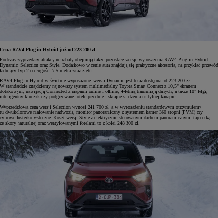
Cena RAV4 Plug-in Hybrid już od 223 200 zł
Podczas wyprzedaży atrakcyjne rabaty obejmują także pozostałe wersje wyposażenia RAV4 Plug-in Hybrid:
Dynamic, Selection oraz Style. Dodatkowo w cenie auta znajdują się praktyczne akcesoria, na przykład przewód
ładujący Typ 2 o długości 7,5 metra wraz z etui.
RAV4 Plug-in Hybrid w świetnie wyposażonej wersji Dynamic jest teraz dostępna od 223 200 zł.
W standardzie znajdziemy najnowszy system multimedialny Toyota Smart Connect z 10,5" ekranem
dotakowym, nawigacją Connected z mapami online i offline, 4-letnią transmisją danych, a także 18" felgi,
inteligentny kluczyk czy podgrzewane fotele przednie i skrajne siedzenia na tylnej kanapie.
Wyprzedażowa cena wersji Selection wynosi 241 700 zł, a w wyposażeniu standardowym otrzymujemy
tu dwukolorowe malowanie nadwozia, monitor panoramiczny z systemem kamer 360 stopni (PVM) czy
cyfrowe lusterko wsteczne. Koszt wersji Style z elektrycznie sterowanym dachem panoramicznym, tapicerką
ze skóry naturalnej oraz wentylowanymi fotelami to z kolei 248 300 zł.