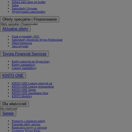
Zobacz nasz salon od środka
Salon
Samochody Używane
Wypożyczalnia samochodów
Oferty specjalne i Finansowanie
Oferty specjalne i Finansowanie
Aktualne oferty
Finał wyprzedaży 2025
Samochody dostawcze Toyota Professional
Oferta biznesowa
Auta używane
Toyota Financial Services
Kredyt niższych rat Toyota Easy
Kredyt standardowy
Leasing standardowy
KINTO ONE
KINTO ONE Leasing niższych rat
KINTO ONE Leasing konsumencki
KINTO ONE Najem
KINTO ONE Zarządzanie flotą
KINTO Mobility
Dla właścicieli
Dla właścicieli
Serwis
Promocje i sezonowe usługi
Pozostałe oferty serwisu
Rezerwacja wizyty w serwisie
Gwarancja Toyota Relax