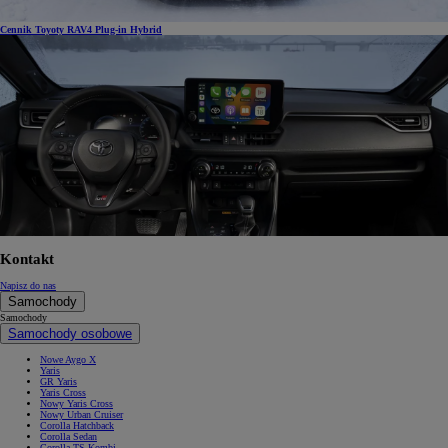
Cennik Toyoty RAV4 Plug-in Hybrid
Kontakt
Napisz do nas
Samochody
Samochody
Samochody osobowe
Nowe Aygo X
Yaris
GR Yaris
Yaris Cross
Nowy Yaris Cross
Nowy Urban Cruiser
Corolla Hatchback
Corolla Sedan
Corolla TS Kombi