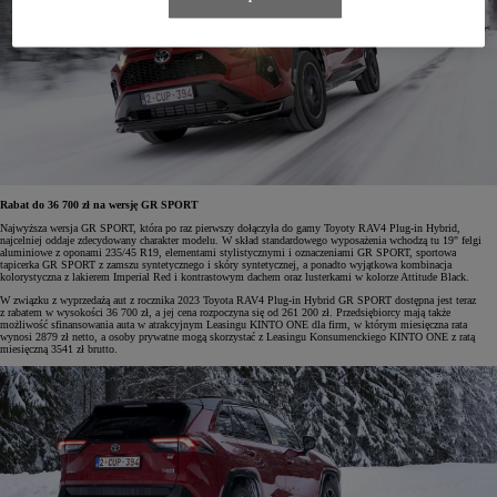
Rabat do 36 700 zł na wersję GR SPORT
Najwyższa wersja GR SPORT, która po raz pierwszy dołączyła do gamy Toyoty RAV4 Plug-in Hybrid,
najcelniej oddaje zdecydowany charakter modelu. W skład standardowego wyposażenia wchodzą tu 19" felgi
aluminiowe z oponami 235/45 R19, elementami stylistycznymi i oznaczeniami GR SPORT, sportowa
tapicerka GR SPORT z zamszu syntetycznego i skóry syntetycznej, a ponadto wyjątkowa kombinacja
kolorystyczna z lakierem Imperial Red i kontrastowym dachem oraz lusterkami w kolorze Attitude Black.
W związku z wyprzedażą aut z rocznika 2023 Toyota RAV4 Plug-in Hybrid GR SPORT dostępna jest teraz
z rabatem w wysokości 36 700 zł, a jej cena rozpoczyna się od 261 200 zł. Przedsiębiorcy mają także
możliwość sfinansowania auta w atrakcyjnym Leasingu KINTO ONE dla firm, w którym miesięczna rata
wynosi 2879 zł netto, a osoby prywatne mogą skorzystać z Leasingu Konsumenckiego KINTO ONE z ratą
miesięczną 3541 zł brutto.