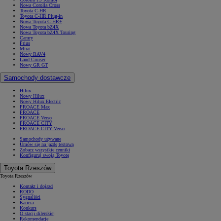
Nowa Corolla Cross
Toyota C-HR
Toyota C-HR Plug-in
Nowa Toyota C-HR+
Nowa Toyota bZ4X
Nowa Toyota bZ4X Touring
Camry
Prius
Mirai
Nowy RAV4
Land Cruiser
Nowy GR GT
Samochody dostawcze
Hilux
Nowy Hilux
Nowy Hilux Electric
PROACE Max
PROACE
PROACE Verso
PROACE CITY
PROACE CITY Verso
Samochody używane
Umów się na jazdę testową
Zobacz wszystkie cenniki
Konfiguruj swoją Toyotę
Toyota Rzeszów
Toyota Rzeszów
Kontakt i dojazd
RODO
Sygnaliści
Kariera
Konkurs
O stacji dilerskiej
Rekomendacje