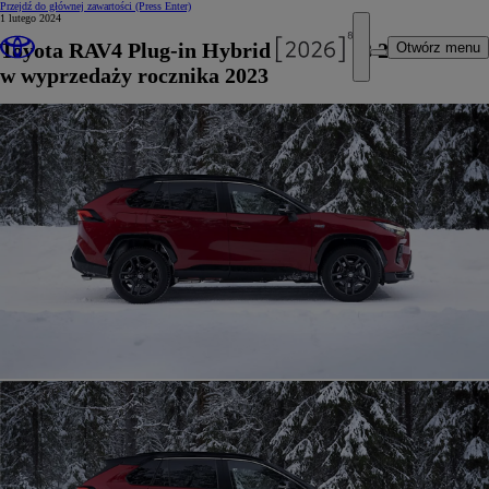
Przejdź do głównej zawartości
(Press Enter)
1 lutego 2024
Toyota RAV4 Plug-in Hybrid już od 223 200 zł
Otwórz menu
w wyprzedaży rocznika 2023