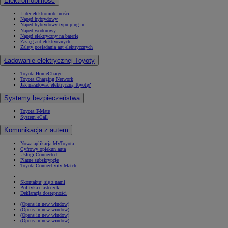
Elektromobilność
Lider elektromobilności
Napęd hybrydowy
Napęd hybrydowy typu plug-in
Napęd wodorowy
Napęd elektryczny na baterię
Zasięg aut elektrycznych
Zalety posiadania aut elektrycznych
Ładowanie elektrycznej Toyoty
Toyota HomeCharge
Toyota Charging Network
Jak naładować elektryczną Toyotę?
Systemy bezpieczeństwa
Toyota T-Mate
System eCall
Komunikacja z autem
Nowa aplikacja MyToyota
Cyfrowy opiekun auta
Usługi Connected
Płatne subskrypcje
Toyota Connectivity Match
Skontaktuj się z nami
Polityka ciasteczek
Deklaracja dostępności
(Opens in new window)
(Opens in new window)
(Opens in new window)
(Opens in new window)