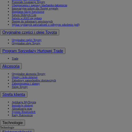
Pozostałe Gwarancje Toyoty
Ubezpieczenia i naprawy blacharsko-lakiernicze
Innowacyjne usługi dla Twojej wygody
Bezpłatne Akcje Serwisowe
Serwis Dobrych Cen
Serwis w ASO się opłaca
Dostęp do informacji serwisowych
Wykaz wydanych zaświadczeń o odbytym szkoleniu (pdf)
Oryginalne części i oleje Toyota
Oryginalne części Toyoty
Oryginalne oleje Toyoty
Program Sprzedaży Hurtowej Trade
Trade
Akcesoria
Oryginalne akcesoria Toyoty
Opony i koła zimowe
Zabudowy samochodów dostawczych
Zabezpieczenia i alarmy
Sklep Toyoty
Strefa klienta
Aplikacja MyToyota
Instrukcje obsługi
Aktualizacja map
System Bluetooth®
Karty Ratownicze
Technologie
Technologie