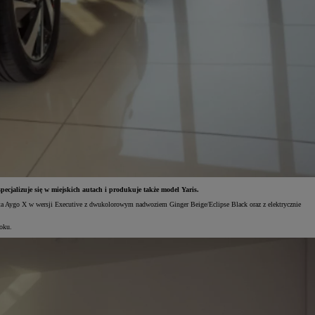
alizuje się w miejskich autach i produkuje także model Yaris.
ota Aygo X w wersji Executive z dwukolorowym nadwoziem Ginger Beige/Eclipse Black oraz z elektrycznie
oku.