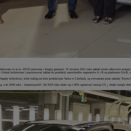
odukowano tu m.in. AYGO pierwszej i drugiej generacji. W styczniu 2021 roku zakład został całkowicie prze
Global Architecture i przystosować zakład do produkcji samochodów segmentów A i B na platformie GA-B, cz
apędy hybrydowe, które trafiają na linie produkcyjne Yarisa w Czechach, są wytwarzane przez zakłady Toyo
ową, a do 2040 roku – bezemisyjność. Od 2019 roku udało się o 60% ograniczyć emisję CO
dzięki energii ele
2