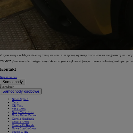
Od
105 300 zł
Corolla Hatchback
HYBRID
Zużycie energii w fabryce stale się zmniejsza – m.in. za sprawą wymiany oświetlenie na energooszczędne diod
TMMCZ planuje również zastąpić wszystkie rozwiązania wykorzystujące gaz ziemny technologiami opartymi na
Kontakt
Napisz do nas
Samochody
Samochody
Samochody osobowe
Nowe Aygo X
Yaris
GR Yaris
Yaris Cross
Nowy Yaris Cross
Nowy Urban Cruiser
Corolla Hatchback
Corolla Sedan
Corolla TS Kombi
Nowa Corolla Cross
Toyota C-HR