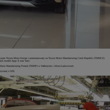
jęty przez Toyota Motor Europe i przemianowany na Toyota Motor Manufacturing Czech Republic (TMMCZ).
yli modeli Aygo X oraz Yaris.
ta Motor Manufacturing Poland (TMMP) w Wałbrzychu i Jelczu-Laskowicach.
ktrycznej z OZE.