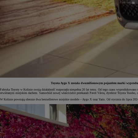
Toyota Aygo X została dwumilionowym pojazdem marki wyproduko
Fabryka Toyoty w Kolinie swoją działalność rozpoczęła niespełna 20 lat temu. Od tego czasu wyprodukowano
otwieranym miejskim dachem. Samochód nowej właścicielce przekazali Pavel Vávra, dyrektor Toyota Tsusho, o
Od
81 900 zł
W Kolinie powstają obecnie dwa bestsellerowe miejskie modele – Aygo X oraz Yaris. Od stycznia do lipca 2
Yaris Cross
HYBRID