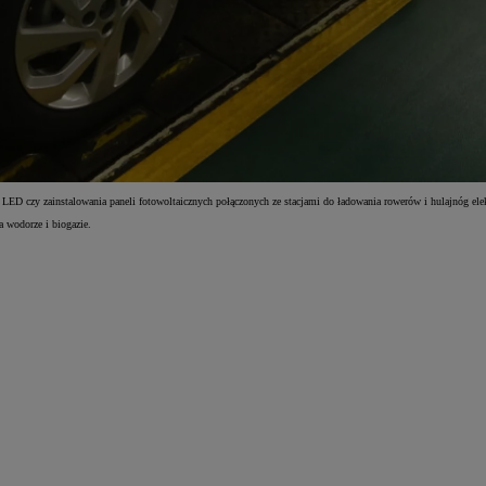
y LED czy zainstalowania paneli fotowoltaicznych połączonych ze stacjami do ładowania rowerów i hulajnóg ele
 wodorze i biogazie.