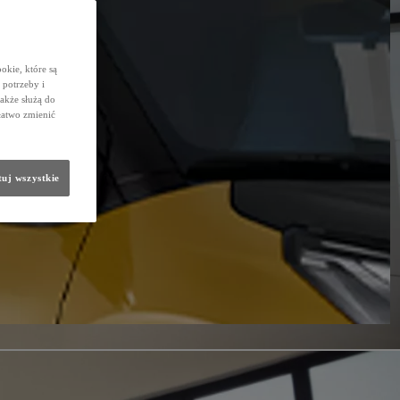
okie, które są
potrzeby i
także służą do
łatwo zmienić
uj wszystkie