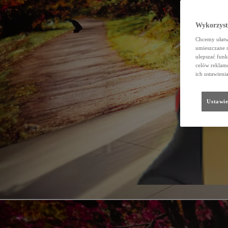
Wykorzystu
Chcemy ułatwi
umieszczane 
ulepszać funk
celów reklamo
ich ustawieni
Ustawie