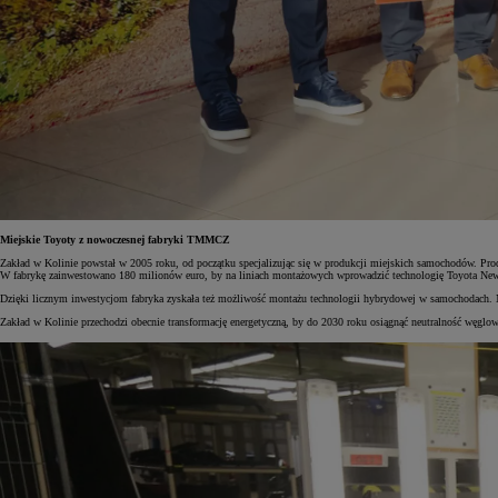
Miejskie Toyoty z nowoczesnej fabryki TMMCZ
Zakład w Kolinie powstał w 2005 roku, od początku specjalizując się w produkcji miejskich samochodów. Pr
W fabrykę zainwestowano 180 milionów euro, by na liniach montażowych wprowadzić technologię Toyota New 
Dzięki licznym inwestycjom fabryka zyskała też możliwość montażu technologii hybrydowej w samochodach. N
Zakład w Kolinie przechodzi obecnie transformację energetyczną, by do 2030 roku osiągnąć neutralność węgl