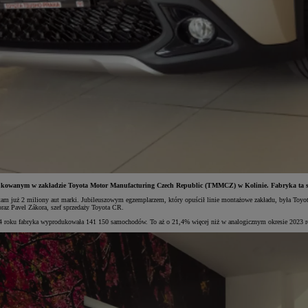
wanym w zakładzie Toyota Motor Manufacturing Czech Republic (TMMCZ) w Kolinie. Fabryka ta specj
 tam już 2 miliony aut marki. Jubileuszowym egzemplarzem, który opuścił linie montażowe zakładu, była Toy
raz Pavel Zákora, szef sprzedaży Toyota CR.
024 roku fabryka wyprodukowała 141 150 samochodów. To aż o 21,4% więcej niż w analogicznym okresie 2023 r