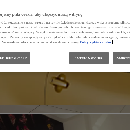
jemy pliki cookie, aby ulepszyć naszą witrynę
ć Ci korzystanie z naszej strony i usprawnić świadczenie usług, dlatego wykorzystujemy pliki co
na Twoim komputerze, telefonie komórkowym lub tablecie. Pomagają one nam zrozumieć Twoje 
cjonalność naszej witryny. Są wykorzystywane do dostarczania usług i narzędzi osób trzecich, a 
wych. Zalecamy akceptację wszystkich plików cookie. Jeżeli nie wyrażasz na to zgody, możesz 
a. Szczegółowe informacje na ten temat znajdziesz w naszej
Polityce plików cookie.
nia plików cookie
Odrzuć wszystkie
Zaakcept