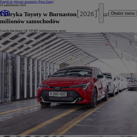
Przejdź do głównej zawartości
(Press Enter)
24 października 2024
Fabryka Toyoty w Burnaston wyprodukowała 5
Otwórz menu
milionów samochodów
Corolla Hatchback GR SPORT jubileuszowym autem