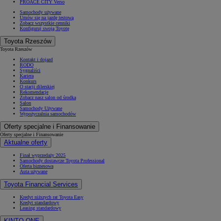
PROACE CITY Verso
Samochody używane
Umów się na jazdę testową
Zobacz wszystkie cenniki
Konfiguruj swoją Toyotę
Toyota Rzeszów
Toyota Rzeszów
Kontakt i dojazd
RODO
Sygnaliści
Kariera
Konkurs
O stacji dilerskiej
Rekomendacje
Zobacz nasz salon od środka
Salon
Samochody Używane
Wypożyczalnia samochodów
Oferty specjalne i Finansowanie
Oferty specjalne i Finansowanie
Aktualne oferty
Finał wyprzedaży 2025
Samochody dostawcze Toyota Professional
Oferta biznesowa
Auta używane
Toyota Financial Services
Kredyt niższych rat Toyota Easy
Kredyt standardowy
Leasing standardowy
KINTO ONE