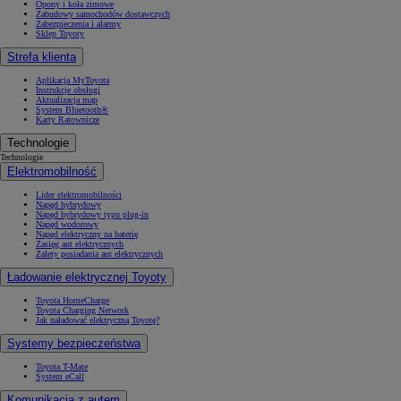
Opony i koła zimowe
Zabudowy samochodów dostawczych
Zabezpieczenia i alarmy
Sklep Toyoty
Strefa klienta
Aplikacja MyToyota
Instrukcje obsługi
Aktualizacja map
System Bluetooth®
Karty Ratownicze
Technologie
Technologie
Elektromobilność
Lider elektromobilności
Napęd hybrydowy
Napęd hybrydowy typu plug-in
Napęd wodorowy
Napęd elektryczny na baterię
Zasięg aut elektrycznych
Zalety posiadania aut elektrycznych
Ładowanie elektrycznej Toyoty
Toyota HomeCharge
Toyota Charging Network
Jak naładować elektryczną Toyotę?
Systemy bezpieczeństwa
Toyota T-Mate
System eCall
Komunikacja z autem