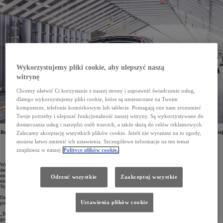
Wykorzystujemy pliki cookie, aby ulepszyć naszą
witrynę
Chcemy ułatwić Ci korzystanie z naszej strony i usprawnić świadczenie usług,
dlatego wykorzystujemy pliki cookie, które są umieszczane na Twoim
komputerze, telefonie komórkowym lub tablecie. Pomagają one nam zrozumieć
Twoje potrzeby i ulepszać funkcjonalność naszej witryny. Są wykorzystywane do
dostarczania usług i narzędzi osób trzecich, a także służą do celów reklamowych.
Brytyjski zakład Toyoty w Burnaston wyprodukował już 5 milionów samochodów. Fabryka w Wielkiej
Zalecamy akceptację wszystkich plików cookie. Jeżeli nie wyrażasz na to zgody,
Brytanii była pierwszymi zakładem poza Japonią, w którym rozpoczęto montaż aut hybrydowych.
możesz łatwo zmienić ich ustawienia. Szczegółowe informacje na ten temat
Jubileuszowym 5-milionowym autem okazała się Toyota Corolla Hatchback w wersji GR SPORT.
znajdziesz w naszej
Polityce plików cookie.
Wielka Brytania odgrywa niezwykle istotną rolę w europejskiej sieci produkcji Toyoty. Japoński koncern
decyzję o wytwarzaniu aut i podzespołów w tym kraju ogłosił w 1989 roku, a w grudniu 1992 roku z linii
montażowej w Burnaston zjechał pierwszy samochód – Toyota Carina E. W październiku 2024, czyli po
Odrzuć wszystkie
Zaakceptuj wszystkie
niespełna 32 latach, zakłady opuściło 5-milionowe auto. Jubileuszowym modelem okazała się hybrydowa
Toyota Corolla Hatchback w wersji GR SPORT.
Dariusz Mikołajczak, dyrektor zarządzający fabryki w Burnaston, podsumowując dokonania zakładu,
Ustawienia plików cookie
podkreślił:
„Ten kamień milowy to więcej niż tylko osiągnięcie statystyczne. Pokazuje on nasze zaangażowanie w
gospodarkę, tworzenie coraz lepszych samochodów, korzystanie z najnowocześniejszych technologii oraz