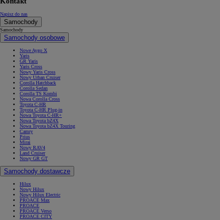
Kontakt
Napisz do nas
Samochody
Samochody
Samochody osobowe
Nowe Aygo X
Yaris
GR Yaris
Yaris Cross
Nowy Yaris Cross
Nowy Urban Cruiser
Corolla Hatchback
Corolla Sedan
Corolla TS Kombi
Nowa Corolla Cross
Toyota C-HR
Toyota C-HR Plug-in
Nowa Toyota C-HR+
Nowa Toyota bZ4X
Nowa Toyota bZ4X Touring
Camry
Prius
Mirai
Nowy RAV4
Land Cruiser
Nowy GR GT
Samochody dostawcze
Hilux
Nowy Hilux
Nowy Hilux Electric
PROACE Max
PROACE
PROACE Verso
PROACE CITY