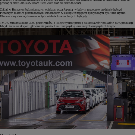
generacje) oraz Corolla (w latach 1998-2007 oraz od 2019 do teraz).
Zakład w Burnaston była pierwszym obiektem poza Japonią, w którym rozpoczęto produkcję hybryd.
Pierwszym masowo produkowanym samochodem w Europie z napędem hybrydowym był Auris Hybrid.
Obecnie wszystkie wytwarzane w tych zakładach samochody to hybrydy.
TMUK zatrudnia około 3000 pracowników, a kolejne tysiące pracują dla dostawców zakładów. 85% produkcji
fabryki trafia na eksport, głównie do państw Unii Europejskiej oraz innych europejskich krajów.