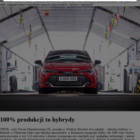
budowanie silnych relacji z naszymi dostawcami, partnerami oraz lokalnymi społecznościami. Ten sukces to
efekt zaangażowania wszystkich naszych pracowników, byłych i obecnych”.
100% produkcji to hybrydy
TMUK, czyli Toyota Manufacturing UK, posiada w Wielkiej Brytanii dwa zakłady – fabrykę silników w
Deeside w Północnej Walii oraz fabrykę samochodów w Burnaston nieopodal Derby. Od 1989 roku Toyota
zainwestowała w nie 3,25 mld euro i obecnie wyznaczają one standardy pod względem technologii i metod
produkcji. Na liniach montażowych powstawały takie modele, jak Carina E, Avensis (3 generacje), Auris (2