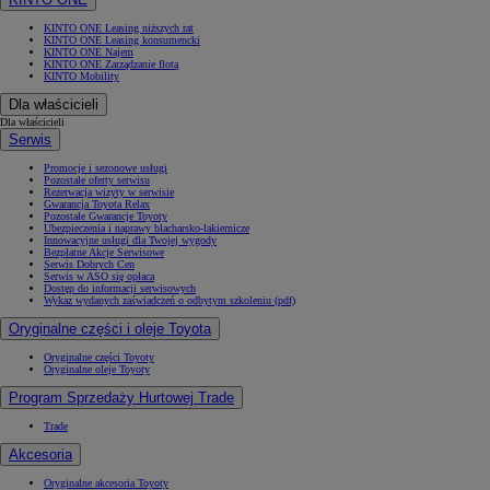
KINTO ONE Leasing niższych rat
KINTO ONE Leasing konsumencki
KINTO ONE Najem
KINTO ONE Zarządzanie flotą
KINTO Mobility
Dla właścicieli
Dla właścicieli
Serwis
Promocje i sezonowe usługi
Pozostałe oferty serwisu
Rezerwacja wizyty w serwisie
Gwarancja Toyota Relax
Pozostałe Gwarancje Toyoty
Ubezpieczenia i naprawy blacharsko-lakiernicze
Innowacyjne usługi dla Twojej wygody
Bezpłatne Akcje Serwisowe
Serwis Dobrych Cen
Serwis w ASO się opłaca
Dostęp do informacji serwisowych
Wykaz wydanych zaświadczeń o odbytym szkoleniu (pdf)
Oryginalne części i oleje Toyota
Oryginalne części Toyoty
Oryginalne oleje Toyoty
Program Sprzedaży Hurtowej Trade
Trade
Akcesoria
Oryginalne akcesoria Toyoty