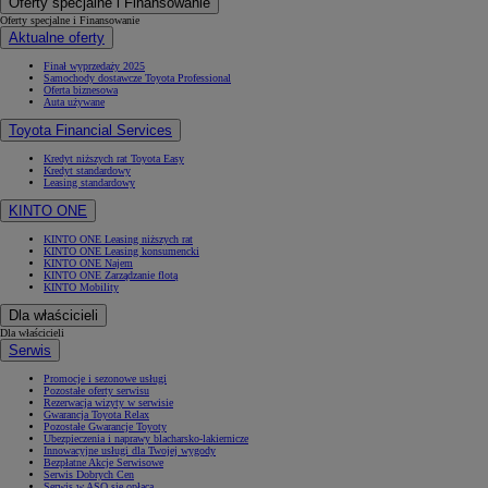
Oferty specjalne i Finansowanie
Oferty specjalne i Finansowanie
Aktualne oferty
Finał wyprzedaży 2025
Samochody dostawcze Toyota Professional
Oferta biznesowa
Auta używane
Toyota Financial Services
Kredyt niższych rat Toyota Easy
Kredyt standardowy
Leasing standardowy
KINTO ONE
KINTO ONE Leasing niższych rat
KINTO ONE Leasing konsumencki
KINTO ONE Najem
KINTO ONE Zarządzanie flotą
KINTO Mobility
Dla właścicieli
Dla właścicieli
Serwis
Promocje i sezonowe usługi
Pozostałe oferty serwisu
Rezerwacja wizyty w serwisie
Gwarancja Toyota Relax
Pozostałe Gwarancje Toyoty
Ubezpieczenia i naprawy blacharsko-lakiernicze
Innowacyjne usługi dla Twojej wygody
Bezpłatne Akcje Serwisowe
Serwis Dobrych Cen
Serwis w ASO się opłaca