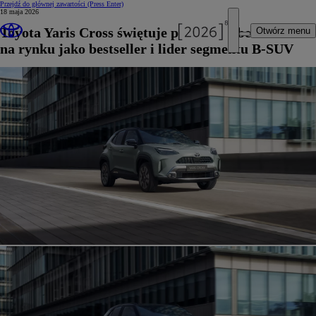
Przejdź do głównej zawartości
(Press Enter)
18 maja 2026
Toyota Yaris Cross świętuje piąty rok obecności
Otwórz menu
na rynku jako bestseller i lider segmentu B-SUV