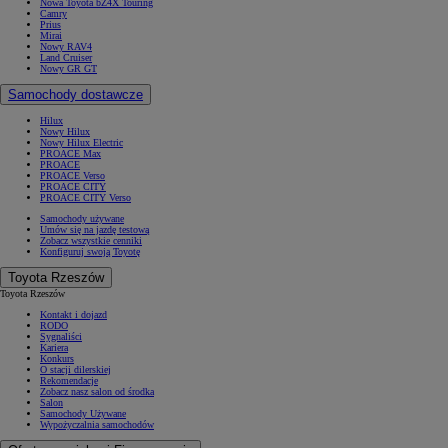
Nowa Toyota bZ4X Touring
Camry
Prius
Mirai
Nowy RAV4
Land Cruiser
Nowy GR GT
Samochody dostawcze
Hilux
Nowy Hilux
Nowy Hilux Electric
PROACE Max
PROACE
PROACE Verso
PROACE CITY
PROACE CITY Verso
Samochody używane
Umów się na jazdę testową
Zobacz wszystkie cenniki
Konfiguruj swoją Toyotę
Toyota Rzeszów
Toyota Rzeszów
Kontakt i dojazd
RODO
Sygnaliści
Kariera
Konkurs
O stacji dilerskiej
Rekomendacje
Zobacz nasz salon od środka
Salon
Samochody Używane
Wypożyczalnia samochodów