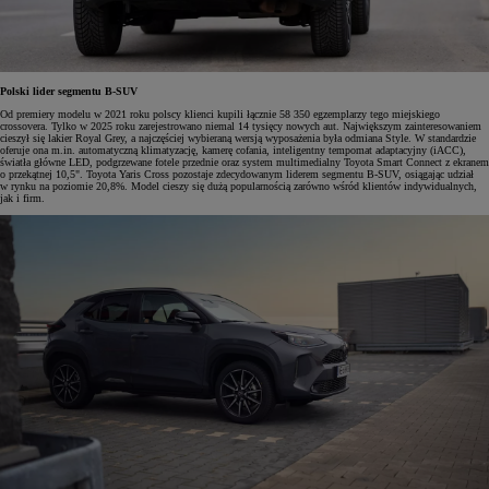
Polski lider segmentu B-SUV
Od premiery modelu w 2021 roku polscy klienci kupili łącznie 58 350 egzemplarzy tego miejskiego
crossovera. Tylko w 2025 roku zarejestrowano niemal 14 tysięcy nowych aut. Największym zainteresowaniem
cieszył się lakier Royal Grey, a najczęściej wybieraną wersją wyposażenia była odmiana Style. W standardzie
oferuje ona m.in. automatyczną klimatyzację, kamerę cofania, inteligentny tempomat adaptacyjny (iACC),
światła główne LED, podgrzewane fotele przednie oraz system multimedialny Toyota Smart Connect z ekranem
o przekątnej 10,5". Toyota Yaris Cross pozostaje zdecydowanym liderem segmentu B-SUV, osiągając udział
w rynku na poziomie 20,8%. Model cieszy się dużą popularnością zarówno wśród klientów indywidualnych,
jak i firm.