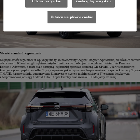
Odrzuć wszystkie
Zaakceptuj wszystkie
Ustawienia plików cookie
Wysoki standard wyposażenia
Na popularność tego modelu wpłynęły nie tylko nowoczesny wygląd i bogate wyposażenie, ale również szeroka
oferta wersji. Klienci mogli wybierać między limitowanymi edycjami specjalnymi, takimi jak Premiere
Edition i Adventure, a także stale dostępną, najbardziej sportową odmianą GR SPORT. Już w standardowej
konfiguracji europejski bestseller Toyoty zapewnia pakiet systemów bezpieczeństwa i wsparcia kierowcy Toyota
T-MATE, kamerę cofania, automatyczną klimatyzację, system multimedialny z 9" ekranem dotykowym
i bezprzewodową obsługą Android Auto i Apple CarPlay oraz światła LED do jazdy dziennej.