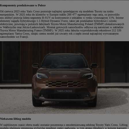
Komponenty produkowane w Polsce
Od czerwca 2023 roku Yaris Cross pozostaje najlepiej sprzedającym się modelem Toyoty na rynku
europejskim. W 2025 roku do klientów w Europie trafiło 200 477 egzemplarzy tego auta, co pozwoliło
mu zdobyć pozycję lidera segmentu B-SUV na kontynencie z udziałem w rynku wynoszącym 11%. Istotne
elementy napędu hybrydowego 1.5 Hybrid Dynamic Force, takie jak przekładnie hybrydowe i silniki
elektryczne, powstają w polskich fabrykach Toyota Motor Manufacturing Poland (TMMP) zlokalizowanych
w Wałbrzychu oraz Jelczu-Laskowicach. Montaż gotowych samochodów odbywa się natomiast w zakładzie
Toyota Motor Manufacturing France (TMMF). W 2025 roku fabryka wyprodukowała rekordowe 212 539
egzemplarzy Yarisa Cross, dzięki czemu model już czwarty rok z rzędu został najczęściej wytwarzanym
samochodem we Francji.
Niebawem lifting modelu
W najbliższym czasie oferta marki zostanie poszerzona o zmodernizowaną odsłonę Toyoty Yaris Cross. Lifting
modelu obejmuje zmienioną stylistykę przedniej części nadwozia, w tym atrapę chłodnicy w kolorze karoserii