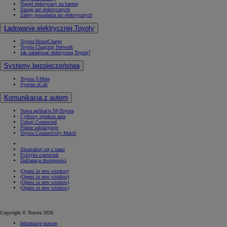
Napęd elektryczny na baterię
Zasięg aut elektrycznych
Zalety posiadania aut elektrycznych
Ładowanie elektrycznej Toyoty
Toyota HomeCharge
Toyota Charging Network
Jak naładować elektryczną Toyotę?
Systemy bezpieczeństwa
Toyota T-Mate
System eCall
Komunikacja z autem
Nowa aplikacja MyToyota
Cyfrowy opiekun auta
Usługi Connected
Płatne subskrypcje
Toyota Connectivity Match
Skontaktuj się z nami
Polityka ciasteczek
Deklaracja dostępności
(Opens in new window)
(Opens in new window)
(Opens in new window)
(Opens in new window)
Copyright © Toyota 2026
Informacje prawne