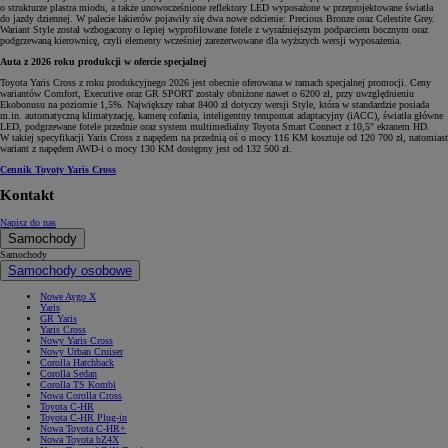
o strukturze plastra miodu, a także unowocześnione reflektory LED wyposażone w przeprojektowane światła
do jazdy dziennej. W palecie lakierów pojawiły się dwa nowe odcienie: Precious Bronze oraz Celestite Grey.
Wariant Style został wzbogacony o lepiej wyprofilowane fotele z wyraźniejszym podparciem bocznym oraz
podgrzewaną kierownicę, czyli elementy wcześniej zarezerwowane dla wyższych wersji wyposażenia.
Auta z 2026 roku produkcji w ofercie specjalnej
Toyota Yaris Cross z roku produkcyjnego 2026 jest obecnie oferowana w ramach specjalnej promocji. Ceny
wariantów Comfort, Executive oraz GR SPORT zostały obniżone nawet o 6200 zł, przy uwzględnieniu
Ekobonusu na poziomie 1,5%. Największy rabat 8400 zł dotyczy wersji Style, która w standardzie posiada
m.in. automatyczną klimatyzację, kamerę cofania, inteligentny tempomat adaptacyjny (iACC), światła główne
LED, podgrzewane fotele przednie oraz system multimedialny Toyota Smart Connect z 10,5" ekranem HD.
W takiej specyfikacji Yaris Cross z napędem na przednią oś o mocy 116 KM kosztuje od 120 700 zł, natomiast
wariant z napędem AWD-i o mocy 130 KM dostępny jest od 132 500 zł.
Cennik Toyoty Yaris Cross
Kontakt
Napisz do nas
Samochody
Samochody
Samochody osobowe
Nowe Aygo X
Yaris
GR Yaris
Yaris Cross
Nowy Yaris Cross
Nowy Urban Cruiser
Corolla Hatchback
Corolla Sedan
Corolla TS Kombi
Nowa Corolla Cross
Toyota C-HR
Toyota C-HR Plug-in
Nowa Toyota C-HR+
Nowa Toyota bZ4X