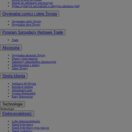
Dostęp do informacji serwisowych
Wykaz wydanych zaświadczeń o odbytym szkoleniu (pdf)
Oryginalne części i oleje Toyota
Oryginalne części Toyoty
Oryginalne oleje Toyoty
Program Sprzedaży Hurtowej Trade
Trade
Akcesoria
Oryginalne akcesoria Toyoty
Opony i koła zimowe
Zabudowy samochodów dostawczych
Zabezpieczenia i alarmy
Sklep Toyoty
Strefa klienta
Aplikacja MyToyota
Instrukcje obsługi
Aktualizacja map
System Bluetooth®
Karty Ratownicze
Technologie
Technologie
Elektromobilność
Lider elektromobilności
Napęd hybrydowy
Napęd hybrydowy typu plug-in
Napęd wodorowy