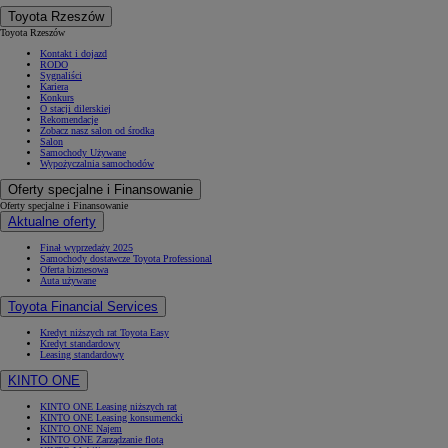
Toyota Rzeszów
Toyota Rzeszów
Kontakt i dojazd
RODO
Sygnaliści
Kariera
Konkurs
O stacji dilerskiej
Rekomendacje
Zobacz nasz salon od środka
Salon
Samochody Używane
Wypożyczalnia samochodów
Oferty specjalne i Finansowanie
Oferty specjalne i Finansowanie
Aktualne oferty
Finał wyprzedaży 2025
Samochody dostawcze Toyota Professional
Oferta biznesowa
Auta używane
Toyota Financial Services
Kredyt niższych rat Toyota Easy
Kredyt standardowy
Leasing standardowy
KINTO ONE
KINTO ONE Leasing niższych rat
KINTO ONE Leasing konsumencki
KINTO ONE Najem
KINTO ONE Zarządzanie flotą