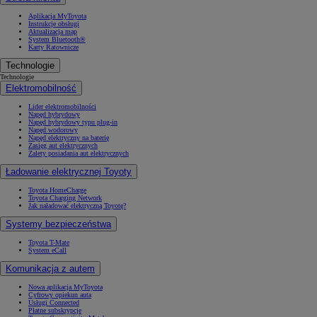
Aplikacja MyToyota
Instrukcje obsługi
Aktualizacja map
System Bluetooth®
Karty Ratownicze
Technologie
Technologie
Elektromobilność
Lider elektromobilności
Napęd hybrydowy
Napęd hybrydowy typu plug-in
Napęd wodorowy
Napęd elektryczny na baterię
Zasięg aut elektrycznych
Zalety posiadania aut elektrycznych
Ładowanie elektrycznej Toyoty
Toyota HomeCharge
Toyota Charging Network
Jak naładować elektryczną Toyotę?
Systemy bezpieczeństwa
Toyota T-Mate
System eCall
Komunikacja z autem
Nowa aplikacja MyToyota
Cyfrowy opiekun auta
Usługi Connected
Płatne subskrypcje