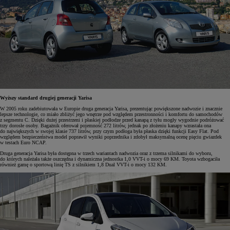
Wyższy standard drugiej generacji Yarisa
W 2005 roku zadebiutowała w Europie druga generacja Yarisa, prezentując powiększone nadwozie i znacznie
lepsze technologie, co miało zbliżyć jego wnętrze pod względem przestronności i komfortu do samochodów
z segmentu C. Dzięki dużej przestrzeni i płaskiej podłodze przed kanapą z tyłu mogły wygodnie podróżować
trzy dorosłe osoby. Bagażnik oferował pojemność 272 litrów, jednak po złożeniu kanapy wzrastała ona
do największych w swojej klasie 737 litrów, przy czym podłoga była płaska dzięki funkcji Easy Flat. Pod
względem bezpieczeństwa model poprawił wyniki poprzednika i zdobył maksymalną ocenę pięciu gwiazdek
w testach Euro NCAP.
Druga generacja Yarisa była dostępna w trzech wariantach nadwozia oraz z trzema silnikami do wyboru,
do których należała także oszczędna i dynamiczna jednostka 1,0 VVT-i o mocy 69 KM. Toyota wzbogaciła
również gamę o sportową linię TS z silnikiem 1,8 Dual VVT-i o mocy 132 KM.