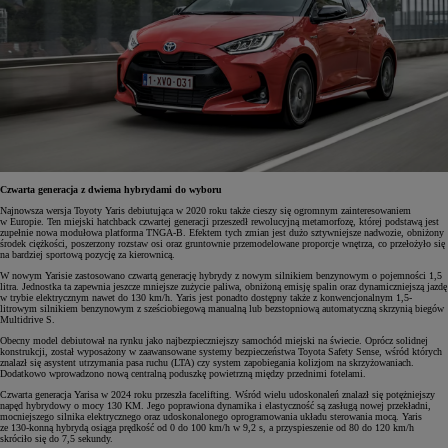
Czwarta generacja z dwiema hybrydami do wyboru
Najnowsza wersja Toyoty Yaris debiutująca w 2020 roku także cieszy się ogromnym zainteresowaniem
w Europie. Ten miejski hatchback czwartej generacji przeszedł rewolucyjną metamorfozę, której podstawą jest
zupełnie nowa modułowa platforma TNGA-B. Efektem tych zmian jest dużo sztywniejsze nadwozie, obniżony
środek ciężkości, poszerzony rozstaw osi oraz gruntownie przemodelowane proporcje wnętrza, co przełożyło się
na bardziej sportową pozycję za kierownicą.
W nowym Yarisie zastosowano czwartą generację hybrydy z nowym silnikiem benzynowym o pojemności 1,5
litra. Jednostka ta zapewnia jeszcze mniejsze zużycie paliwa, obniżoną emisję spalin oraz dynamiczniejszą jazdę
w trybie elektrycznym nawet do 130 km/h. Yaris jest ponadto dostępny także z konwencjonalnym 1,5-
litrowym silnikiem benzynowym z sześciobiegową manualną lub bezstopniową automatyczną skrzynią biegów
Multidrive S.
Obecny model debiutował na rynku jako najbezpieczniejszy samochód miejski na świecie. Oprócz solidnej
konstrukcji, został wyposażony w zaawansowane systemy bezpieczeństwa Toyota Safety Sense, wśród których
znalazł się asystent utrzymania pasa ruchu (LTA) czy system zapobiegania kolizjom na skrzyżowaniach.
Dodatkowo wprowadzono nową centralną poduszkę powietrzną między przednimi fotelami.
Czwarta generacja Yarisa w 2024 roku przeszła facelifting. Wśród wielu udoskonaleń znalazł się potężniejszy
napęd hybrydowy o mocy 130 KM. Jego poprawiona dynamika i elastyczność są zasługą nowej przekładni,
mocniejszego silnika elektrycznego oraz udoskonalonego oprogramowania układu sterowania mocą. Yaris
ze 130-konną hybrydą osiąga prędkość od 0 do 100 km/h w 9,2 s, a przyspieszenie od 80 do 120 km/h
skróciło się do 7,5 sekundy.