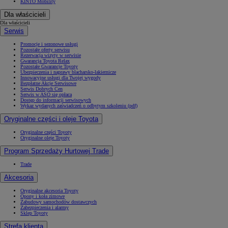
KINTO Mobility
Dla właścicieli
Dla właścicieli
Serwis
Promocje i sezonowe usługi
Pozostałe oferty serwisu
Rezerwacja wizyty w serwisie
Gwarancja Toyota Relax
Pozostałe Gwarancje Toyoty
Ubezpieczenia i naprawy blacharsko-lakiernicze
Innowacyjne usługi dla Twojej wygody
Bezpłatne Akcje Serwisowe
Serwis Dobrych Cen
Serwis w ASO się opłaca
Dostęp do informacji serwisowych
Wykaz wydanych zaświadczeń o odbytym szkoleniu (pdf)
Oryginalne części i oleje Toyota
Oryginalne części Toyoty
Oryginalne oleje Toyoty
Program Sprzedaży Hurtowej Trade
Trade
Akcesoria
Oryginalne akcesoria Toyoty
Opony i koła zimowe
Zabudowy samochodów dostawczych
Zabezpieczenia i alarmy
Sklep Toyoty
Strefa klienta