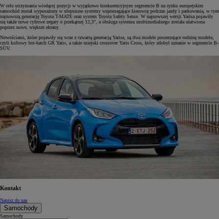
W celu utrzymania wiodącej pozycji w wyjątkowo konkurencyjnym segmencie B na rynku europejskim
samochód został wyposażony w ulepszone systemy wspomagające kierowcę podczas jazdy i parkowania, w tym
najnowszą generację Toyota T-MATE oraz system Toyota Safety Sense. W najnowszej wersji Yarisa pojawiły
się także nowe cyfrowe zegary o przekątnej 12,3", a obsługa systemu multimedialnego została ułatwiona
poprzez nowe, większe ekrany.
Nowościami, które pojawiły się wraz z czwartą generacją Yarisa, są dwa modele poszerzające rodzinę modelu,
czyli kultowy hot-hatch GR Yaris, a także miejski crossover Yaris Cross, który zdobył uznanie w segmencie B-
SUV.
Kontakt
Napisz do nas
Samochody
Samochody