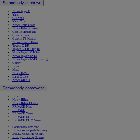
Samochody osobowe
Nowe Aygo X
Yaris
GR Yaris
Yaris Cross
Nowy Yaris Cross
Nowy Urban Cruiser
Corolla Hatchback
Corolla Sedan
Corolla TS Kombi
Nowa Corolla Cross
Toyota C-HR
Toyota C-HR Plug-in
Nowa Toyota C-HR+
Nowa Toyota bZ4X
Nowa Toyota bZ4X Touring
Camry
Prius
Mirai
Nowy RAV4
Land Cruiser
Nowy GR GT
Samochody dostawcze
Hilux
Nowy Hilux
Nowy Hilux Electric
PROACE Max
PROACE
PROACE Verso
PROACE CITY
PROACE CITY Verso
Samochody używane
Umów się na jazdę testową
Zobacz wszystkie cenniki
Konfiguruj swoją Toyotę