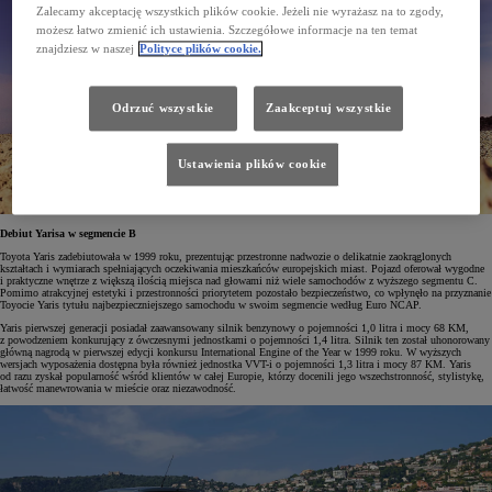
Zalecamy akceptację wszystkich plików cookie. Jeżeli nie wyrażasz na to zgody,
możesz łatwo zmienić ich ustawienia. Szczegółowe informacje na ten temat
znajdziesz w naszej
Polityce plików cookie.
Odrzuć wszystkie
Zaakceptuj wszystkie
Ustawienia plików cookie
Debiut Yarisa w segmencie B
Toyota Yaris zadebiutowała w 1999 roku, prezentując przestronne nadwozie o delikatnie zaokrąglonych
kształtach i wymiarach spełniających oczekiwania mieszkańców europejskich miast. Pojazd oferował wygodne
i praktyczne wnętrze z większą ilością miejsca nad głowami niż wiele samochodów z wyższego segmentu C.
Pomimo atrakcyjnej estetyki i przestronności priorytetem pozostało bezpieczeństwo, co wpłynęło na przyznanie
Toyocie Yaris tytułu najbezpieczniejszego samochodu w swoim segmencie według Euro NCAP.
Yaris pierwszej generacji posiadał zaawansowany silnik benzynowy o pojemności 1,0 litra i mocy 68 KM,
z powodzeniem konkurujący z ówczesnymi jednostkami o pojemności 1,4 litra. Silnik ten został uhonorowany
główną nagrodą w pierwszej edycji konkursu International Engine of the Year w 1999 roku. W wyższych
wersjach wyposażenia dostępna była również jednostka VVT-i o pojemności 1,3 litra i mocy 87 KM. Yaris
od razu zyskał popularność wśród klientów w całej Europie, którzy docenili jego wszechstronność, stylistykę,
łatwość manewrowania w mieście oraz niezawodność.