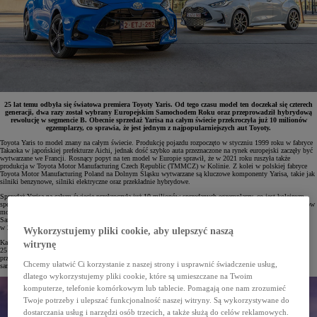
25 lat temu odbyła się światowa premiera Toyoty Yaris. Od tego czasu model ten doczekał się czterech
generacji, dwa razy został wybrany Europejskim Samochodem Roku oraz przeprowadził hybrydową
rewolucję w segmencie B. Obecnie sprzedaż Yarisa na całym świecie przekroczyła już 10 milionów
egzemplarzy, co sprawia, że jest jednym z najpopularniejszych aut Toyoty.
Toyota Yaris to model znany na całym świecie. Produkcję pojazdu rozpoczęto w styczniu 1999 roku w fabryce
Takaoka w japońskiej prefekturze Aichi, jednak dość szybko auta przeznaczone na rynek europejski zaczęły być
wytwarzane we Francji. Rosnący popyt na ten model w Europie sprawił, że w 2021 roku ruszyła także
produkcja w Toyota Motor Manufacturing Czech Republic (TMMCZ) w Kolinie. Z kolei w polskiej fabryce
Toyota Motor Manufacturing Poland na Dolnym Śląsku wytwarzane są kluczowe komponenty Yarisa, takie jak
silniki benzynowe, silniki elektryczne oraz przekładnie hybrydowe.
Sprzedaż Yarisa na całym świecie przekroczyła już 10 milionów sprzedanych egzemplarzy, co jest kolejnym
spektakularnym sukcesem Toyoty. Model cieszy się dużym uznaniem zarówno wśród klientów, jak i ekspertów
motoryzacyjnych. Ponadto jest to jedyne auto, które w XXI wieku dwa razy zdobyło tytuł Europejskiego
Samochodu Roku. Pierwsza generacja triumfowała w 2000 roku, a czwarta generacja powtórzyła ten sukces
w 2021 roku. Co ważne, każda kolejna wersja Yarisa była nominowana do tytułu Car of the Year.
Wykorzystujemy pliki cookie, aby ulepszyć naszą
Każda generacja miejskiego Yarisa może pochwalić się ważnymi innowacjami w segmencie. Na przestrzeni
witrynę
25 lat dotyczyły one między innymi napędów, bezpieczeństwa, stylistyki oraz technologii projektowania
przestronnych wnętrz w kompaktowym nadwoziu, co w znacznym stopniu zrewolucjonizowało klasę
Chcemy ułatwić Ci korzystanie z naszej strony i usprawnić świadczenie usług,
samochodów miejskich.
dlatego wykorzystujemy pliki cookie, które są umieszczane na Twoim
komputerze, telefonie komórkowym lub tablecie. Pomagają one nam zrozumieć
Twoje potrzeby i ulepszać funkcjonalność naszej witryny. Są wykorzystywane do
dostarczania usług i narzędzi osób trzecich, a także służą do celów reklamowych.