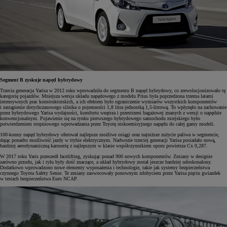
Segment B zyskuje napęd hybrydowy
Trzecia generacja Yarisa w 2012 roku wprowadziła do segmentu B napęd hybrydowy, co zrewolucjonizowało tę
kategorię pojazdów. Mniejsza wersja układu napędowego z modelu Prius była poprzedzona trzema latami
intensywnych prac konstruktorskich, a ich efektem było ograniczenie wymiarów wszystkich komponentów
i zastąpienie dotychczasowego silnika o pojemności 1,8 litra jednostką 1,5-litrową. To wpłynęło na zachowanie
przez hybrydowego Yarisa wydajności, komfortu wnętrza i przestrzeni bagażowej znanych z wersji o napędzie
konwencjonalnym. Pojawienie się na rynku pierwszego hybrydowego samochodu miejskiego było
potwierdzeniem stopniowego wprowadzania przez Toyotę niskoemisyjnego napędu do całej gamy modeli.
100-konny napęd hybrydowy oferował najlepsze możliwe osiągi oraz najniższe zużycie paliwa w segmencie,
dając ponadto możliwość jazdy w trybie elektrycznym. Nadwozie trzeciej generacji Yarisa posiadało nową,
bardziej aerodynamiczną karoserię z najlepszym w klasie współczynnikiem oporu powietrza Cx 0,287.
W 2017 roku Yaris przeszedł facelifting, zyskując ponad 900 nowych komponentów. Zmiany w designie
zarówno przodu, jak i tyłu były dość znaczące, a układ hybrydowy został jeszcze bardziej udoskonalony.
Dodatkowo wprowadzono nowe elementy wyposażenia i technologie, takie jak systemy bezpieczeństwa
czynnego Toyota Safety Sense. Te zmiany zaowocowały ponownym zdobyciem przez Yarisa pięciu gwiazdek
w testach bezpieczeństwa Euro NCAP.