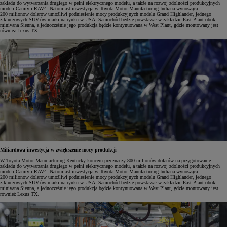
zakładu do wytwarzania drugiego w pełni elektrycznego modelu, a także na rozwój zdolności produkcyjnych
modeli Camry i RAV4. Natomiast inwestycja w Toyota Motor Manufacturing Indiana wynosząca
200 milionów dolarów umożliwi podniesienie mocy produkcyjnych modelu Grand Highlander, jednego
z kluczowych SUV-ów marki na rynku w USA. Samochód będzie powstawał w zakładzie East Plant obok
minivana Sienna, a jednocześnie jego produkcja będzie kontynuowana w West Plant, gdzie montowany jest
również Lexus TX.
Miliardowa inwestycja w zwiększenie mocy produkcji
W Toyota Motor Manufacturing Kentucky koncern przeznaczy 800 milionów dolarów na przygotowanie
zakładu do wytwarzania drugiego w pełni elektrycznego modelu, a także na rozwój zdolności produkcyjnych
modeli Camry i RAV4. Natomiast inwestycja w Toyota Motor Manufacturing Indiana wynosząca
200 milionów dolarów umożliwi podniesienie mocy produkcyjnych modelu Grand Highlander, jednego
z kluczowych SUV-ów marki na rynku w USA. Samochód będzie powstawał w zakładzie East Plant obok
minivana Sienna, a jednocześnie jego produkcja będzie kontynuowana w West Plant, gdzie montowany jest
również Lexus TX.