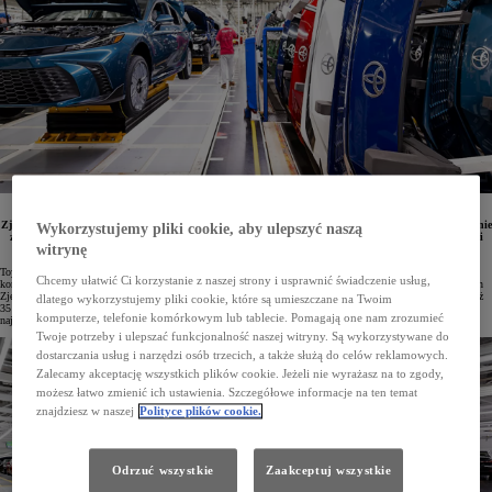
Toyota przeznaczy ponad miliard dolarów na rozwój swoich zakładów produkcyjnych w Stanach
Zjednoczonych zlokalizowanych w Kentucky oraz Indianie. Inwestycja ma na celu zarówno zwiększenie
Wykorzystujemy pliki cookie, aby ulepszyć naszą
zdolności wytwórczych obecnie produkowanych modeli, jak i wdrożenie nowej, zaawansowanej linii
witrynę
montażowej przeznaczonej do produkcji samochodów w pełni elektrycznych.
Toyota jest największym producentem samochodów na świecie, a w samym 2025 roku w 72 fabrykach
Chcemy ułatwić Ci korzystanie z naszej strony i usprawnić świadczenie usług,
koncernu wyprodukowano ponad 11 milionów pojazdów. Marka prowadzi działalność produkcyjną w Stanach
Zjednoczonych od czterech dekad, a łączna liczba aut wytworzonych w tamtejszych zakładach przekroczyła już
dlatego wykorzystujemy pliki cookie, które są umieszczane na Twoim
35 milionów. Z okazji 40-lecia funkcjonowania Toyota Motor Manufacturing Kentucky (TMMK), czyli
komputerze, telefonie komórkowym lub tablecie. Pomagają one nam zrozumieć
największej fabryki koncernu na świecie, ogłoszono kolejną inwestycję przekraczającą miliard dolarów.
Twoje potrzeby i ulepszać funkcjonalność naszej witryny. Są wykorzystywane do
dostarczania usług i narzędzi osób trzecich, a także służą do celów reklamowych.
Zalecamy akceptację wszystkich plików cookie. Jeżeli nie wyrażasz na to zgody,
możesz łatwo zmienić ich ustawienia. Szczegółowe informacje na ten temat
znajdziesz w naszej
Polityce plików cookie.
Odrzuć wszystkie
Zaakceptuj wszystkie