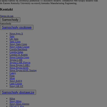
a łączna wartość tej inwestycji przekroczy 11 milionów dolarów. Dodatkowo 400 tysięcy dolarów trafi
do Eastern Kentucky University na rozwój kierunku Manufacturing Engineering.
Kontakt
Napisz do nas
Samochody
Samochody
Samochody osobowe
Nowe Aygo X
Yaris
GR Yaris
Yaris Cross
Nowy Yaris Cross
Nowy Urban Cruiser
Corolla Hatchback
Corolla Sedan
Corolla TS Kombi
Nowa Corolla Cross
Toyota C-HR
Toyota C-HR Plug-in
Nowa Toyota C-HR+
Nowa Toyota bZ4X
Nowa Toyota bZ4X Touring
Camry
Prius
Mirai
Nowy RAV4
Land Cruiser
Nowy GR GT
Samochody dostawcze
Hilux
Nowy Hilux
Nowy Hilux Electric
PROACE Max