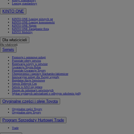
Kredyt standardowy
Leasing standardowy
KINTO ONE
KINTO ONE Leasing niższych rat
KINTO ONE Leasing konsumencki
KINTO ONE Najem
KINTO ONE Zarządzanie flotą
KINTO Mobility
Dla właścicieli
Dla właścicieli
Serwis
Promocje i sezonowe usługi
Pozostałe oferty serwisu
Rezerwacja wizyty w serwisie
Gwarancja Toyota Relax
Pozostałe Gwarancje Toyoty
Ubezpieczenia i naprawy blacharsko-lakiernicze
Innowacyjne usługi dla Twojej wygody
Bezpłatne Akcje Serwisowe
Serwis Dobrych Cen
Serwis w ASO się opłaca
Dostęp do informacji serwisowych
Wykaz wydanych zaświadczeń o odbytym szkoleniu (pdf)
Oryginalne części i oleje Toyota
Oryginalne części Toyoty
Oryginalne oleje Toyoty
Program Sprzedaży Hurtowej Trade
Trade