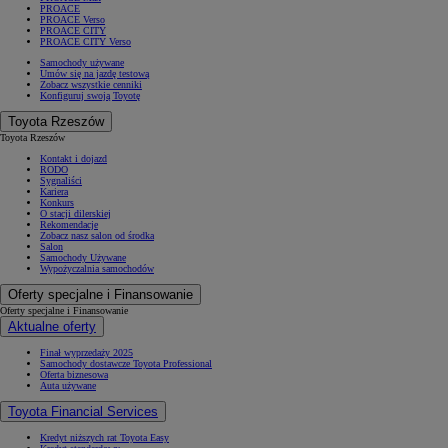
PROACE
PROACE Verso
PROACE CITY
PROACE CITY Verso
Samochody używane
Umów się na jazdę testową
Zobacz wszystkie cenniki
Konfiguruj swoją Toyotę
Toyota Rzeszów
Toyota Rzeszów
Kontakt i dojazd
RODO
Sygnaliści
Kariera
Konkurs
O stacji dilerskiej
Rekomendacje
Zobacz nasz salon od środka
Salon
Samochody Używane
Wypożyczalnia samochodów
Oferty specjalne i Finansowanie
Oferty specjalne i Finansowanie
Aktualne oferty
Finał wyprzedaży 2025
Samochody dostawcze Toyota Professional
Oferta biznesowa
Auta używane
Toyota Financial Services
Kredyt niższych rat Toyota Easy