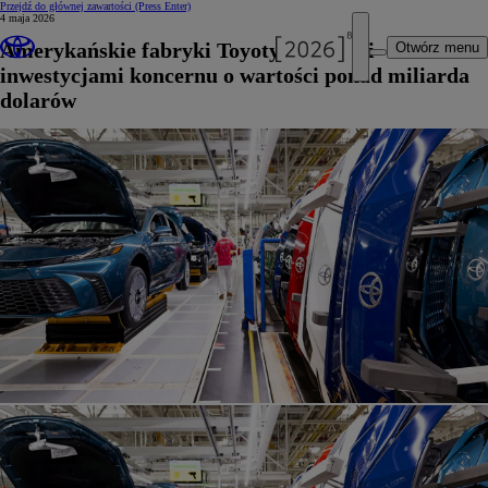
Przejdź do głównej zawartości
(Press Enter)
4 maja 2026
Amerykańskie fabryki Toyoty z nowymi
Otwórz menu
inwestycjami koncernu o wartości ponad miliarda
dolarów