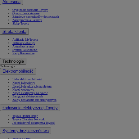
Akcesoria
Oryginalne akcesoria Toyoty
Opony i koła zimowe
Zabudowy samochodów dostawczych
Zabezpieczenia i alarmy
Sklep Toyoty
Strefa klienta
Aplikacja MyToyota
Instrukcje obsługi
Aktualizacja map
System Bluetooth®
Karty Ratownicze
Technologie
Technologie
Elektromobilność
Lider elektromobilności
Napęd hybrydowy
Napęd hybrydowy typu plug-in
Napęd wodorowy
Napęd elektryczny na baterię
Zasięg aut elektrycznych
Zalety posiadania aut elektrycznych
Ładowanie elektrycznej Toyoty
Toyota HomeCharge
Toyota Charging Network
Jak naładować elektryczną Toyotę?
Systemy bezpieczeństwa
Toyota T-Mate