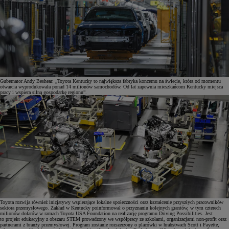
Gubernator Andy Beshear: „Toyota Kentucky to największa fabryka koncernu na świecie, która od momentu
otwarcia wyprodukowała ponad 14 milionów samochodów. Od lat zapewnia mieszkańcom Kentucky miejsca
pracy i wspiera silną gospodarkę regionu”.
Toyota rozwija również inicjatywy wspierające lokalne społeczności oraz kształcenie przyszłych pracowników
sektora przemysłowego. Zakład w Kentucky poinformował o przyznaniu kolejnych grantów, w tym czterech
milionów dolarów w ramach Toyota USA Foundation na realizację programu Driving Possibilities. Jest
to projekt edukacyjny z obszaru STEM prowadzony we współpracy ze szkołami, organizacjami non-profit oraz
partnerami z branży przemysłowej. Program zostanie rozszerzony o placówki w hrabstwach Scott i Fayette,