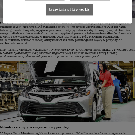
Ustawienia plików cookie
Modernizacja i rozbudowa fabryk w Kentucky oraz Indianie, które od lat odgrywają istotną rolę w globalnej
strukturze Toyoty, mają umożliwić zwiększenie produkcji oraz szybsze wprowadzanie nowych rozwiązań
technologicznych. Plany obejmują także poszerzenie oferty pojazdów zelektryfikowanych, co jest elementem
strategii zakładającej dostarczanie różnych typów napędów dopasowanych do oczekiwań klientów. Inwestycja
ta wpisuje się w zaprezentowany w listopadzie 2025 roku program, który przewiduje przeznaczenie
do 10 miliardów dolarów na rozwój amerykańskich zakładów produkcyjnych Toyoty w perspektywie
najbliższych pięciu lat.
Mark Templin, wiceprezes wykonawczy i dyrektor operacyjny Toyota Motor North America:
„Inwestycje Toyoty
w Stanach Zjednoczonych mają charakter długoterminowy i są ściśle związane z naszą filozofią
produkowania tam, gdzie sprzedajemy, oraz kupowania tam, gdzie produkujemy”.
Miliardowa inwestycja w zwiększenie mocy produkcji
W Toyota Motor Manufacturing Kentucky koncern przeznaczy 800 milionów dolarów na przygotowanie