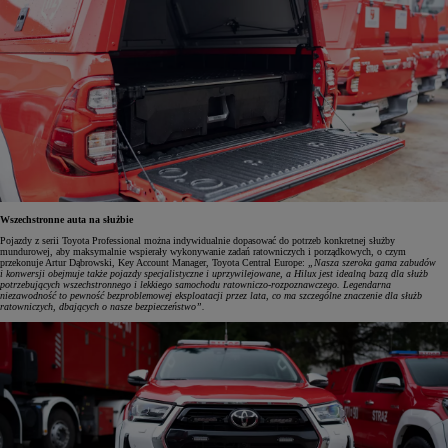
Wszechstronne auta na służbie
Pojazdy z serii Toyota Professional można indywidualnie dopasować do potrzeb konkretnej służby
mundurowej, aby maksymalnie wspierały wykonywanie zadań ratowniczych i porządkowych, o czym
przekonuje Artur Dąbrowski, Key Account Manager, Toyota Central Europe:
„Nasza szeroka gama zabudów
i konwersji obejmuje także pojazdy specjalistyczne i uprzywilejowane, a Hilux jest idealną bazą dla służb
potrzebujących wszechstronnego i lekkiego samochodu ratowniczo-rozpoznawczego. Legendarna
niezawodność to pewność bezproblemowej eksploatacji przez lata, co ma szczególne znaczenie dla służb
ratowniczych, dbających o nasze bezpieczeństwo”.