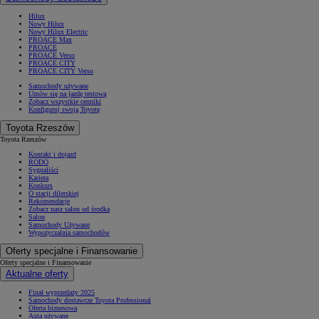
Hilux
Nowy Hilux
Nowy Hilux Electric
PROACE Max
PROACE
PROACE Verso
PROACE CITY
PROACE CITY Verso
Samochody używane
Umów się na jazdę testową
Zobacz wszystkie cenniki
Konfiguruj swoją Toyotę
Toyota Rzeszów
Toyota Rzeszów
Kontakt i dojazd
RODO
Sygnaliści
Kariera
Konkurs
O stacji dilerskiej
Rekomendacje
Zobacz nasz salon od środka
Salon
Samochody Używane
Wypożyczalnia samochodów
Oferty specjalne i Finansowanie
Oferty specjalne i Finansowanie
Aktualne oferty
Finał wyprzedaży 2025
Samochody dostawcze Toyota Professional
Oferta biznesowa
Auta używane