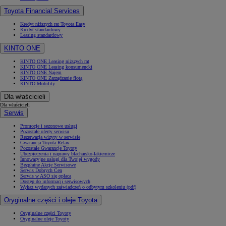
Toyota Financial Services
Kredyt niższych rat Toyota Easy
Kredyt standardowy
Leasing standardowy
KINTO ONE
KINTO ONE Leasing niższych rat
KINTO ONE Leasing konsumencki
KINTO ONE Najem
KINTO ONE Zarządzanie flotą
KINTO Mobility
Dla właścicieli
Dla właścicieli
Serwis
Promocje i sezonowe usługi
Pozostałe oferty serwisu
Rezerwacja wizyty w serwisie
Gwarancja Toyota Relax
Pozostałe Gwarancje Toyoty
Ubezpieczenia i naprawy blacharsko-lakiernicze
Innowacyjne usługi dla Twojej wygody
Bezpłatne Akcje Serwisowe
Serwis Dobrych Cen
Serwis w ASO się opłaca
Dostęp do informacji serwisowych
Wykaz wydanych zaświadczeń o odbytym szkoleniu (pdf)
Oryginalne części i oleje Toyota
Oryginalne części Toyoty
Oryginalne oleje Toyoty