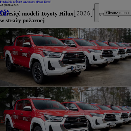
Przejdź do głównej zawartości
(Press Enter)
23 grudnia 2025
Dziesięć modeli Toyoty Hilux rozpoczęło służbę
Otwórz menu
w straży pożarnej