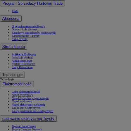
Program Sprzedaży Hurtowej Trade
Trade
Akcesoria
Oryginalne akcesoria Toyoty
Opony i koła zimowe
Zabudowy samochodów dostawczych
Zabezpieczenia i alarmy
Sklep Toyoty
Strefa klienta
Aplikacja MyToyota
Instrukcje obsługi
Aktualizacja map
System Bluetooth®
Karty Ratownicze
Technologie
Technologie
Elektromobilność
Lider elektromobilności
Napęd hybrydowy
Napęd hybrydowy typu plug-in
Napęd wodorowy
Napęd elektryczny na baterię
Zasięg aut elektrycznych
Zalety posiadania aut elektrycznych
Ładowanie elektrycznej Toyoty
Toyota HomeCharge
Toyota Charging Network