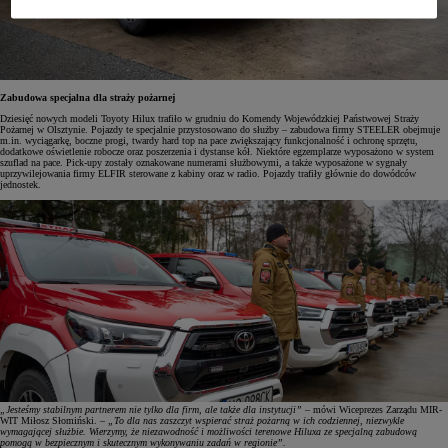
Zabudowa specjalna dla straży pożarnej
Dziesięć nowych modeli Toyoty Hilux trafiło w grudniu do Komendy Wojewódzkiej Państwowej Straży
Pożarnej w Olsztynie. Pojazdy te specjalnie przystosowano do służby – zabudowa firmy STEELER obejmuje
m.in. wyciągarkę, boczne progi, twardy hard top na pace zwiększający funkcjonalność i ochronę sprzętu,
dodatkowe oświetlenie robocze oraz poszerzenia i dystanse kół. Niektóre egzemplarze wyposażono w system
szuflad na pace. Pick-upy zostały oznakowane numerami służbowymi, a także wyposażone w sygnały
uprzywilejowania firmy ELFIR sterowane z kabiny oraz w radio. Pojazdy trafiły głównie do dowódców
jednostek.
„Jesteśmy stabilnym partnerem nie tylko dla firm, ale także dla instytucji”
– mówi Wiceprezes Zarządu MIR-
WIT Miłosz Słomiński. –
„To dla nas zaszczyt wspierać straż pożarną w ich codziennej, niezwykle
wymagającej służbie. Wierzymy, że niezawodność i możliwości terenowe Hiluxa ze specjalną zabudową
pomogą w bezpiecznym i skutecznym wykonywaniu zadań w regionie”.