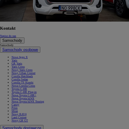
Kontakt
Napisz do nas
Samochody
Samochody
Samochody osobowe
Nowe Aygo X
Yaris
GR Yaris
Yaris Cross
Nowy Yaris Cross
Nowy Urban Cruiser
Corolla Hatchback
Corolla Sedan
Corolla TS Kombi
Nowa Corolla Cross
Toyota C-HR
Toyota C-HR Plug-in
Nowa Toyota C-HR+
Nowa Toyota bZ4X
Nowa Toyota bZ4X Touring
Camry
Prius
Mirai
Nowy RAV4
Land Cruiser
Nowy GR GT
Samochody dostawcze