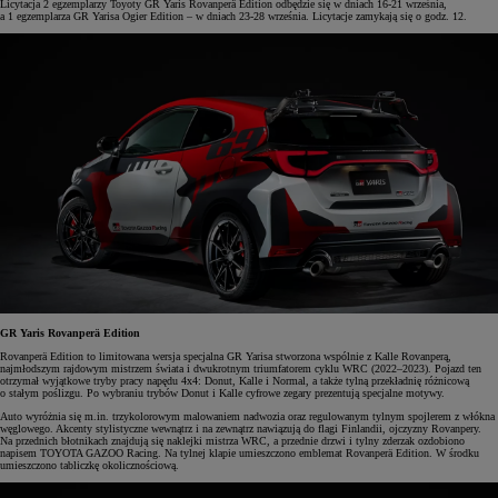
Licytacja 2 egzemplarzy Toyoty GR Yaris Rovanperä Edition odbędzie się w dniach 16-21 września,
a 1 egzemplarza GR Yarisa Ogier Edition – w dniach 23-28 września. Licytacje zamykają się o godz. 12.
GR Yaris Rovanperä Edition
Rovanperä Edition to limitowana wersja specjalna GR Yarisa stworzona wspólnie z Kalle Rovanperą,
najmłodszym rajdowym mistrzem świata i dwukrotnym triumfatorem cyklu WRC (2022–2023). Pojazd ten
otrzymał wyjątkowe tryby pracy napędu 4x4: Donut, Kalle i Normal, a także tylną przekładnię różnicową
o stałym poślizgu. Po wybraniu trybów Donut i Kalle cyfrowe zegary prezentują specjalne motywy.
Auto wyróżnia się m.in. trzykolorowym malowaniem nadwozia oraz regulowanym tylnym spojlerem z włókna
węglowego. Akcenty stylistyczne wewnątrz i na zewnątrz nawiązują do flagi Finlandii, ojczyzny Rovanpery.
Na przednich błotnikach znajdują się naklejki mistrza WRC, a przednie drzwi i tylny zderzak ozdobiono
napisem TOYOTA GAZOO Racing. Na tylnej klapie umieszczono emblemat Rovanperä Edition. W środku
umieszczono tabliczkę okolicznościową.