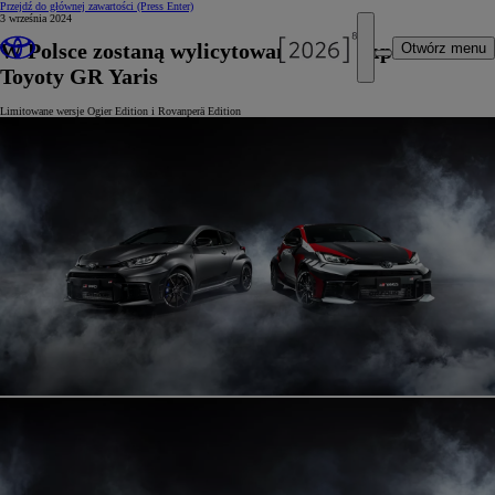
Przejdź do głównej zawartości
(Press Enter)
3 września 2024
W Polsce zostaną wylicytowane 3 egzemplarze
Otwórz menu
Toyoty GR Yaris
Limitowane wersje Ogier Edition i Rovanperä Edition