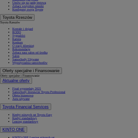
Umów się na jazdę testową
Zobacz wszystkie cenniki
Konfiguruj swoją Toyotę
Toyota Rzeszów
Toyota Rzeszów
Kontakt i dojazd
RODO
Sygnaliści
Kariera
Konkurs
O stacji dilerskiej
Rekomendacje
Zobacz nasz salon od środka
Salon
Samochody Używane
Wypożyczalnia samochodów
Oferty specjalne i Finansowanie
Oferty specjalne i Finansowanie
Aktualne oferty
Finał wyprzedaży 2025
Samochody dostawcze Toyota Professional
Oferta biznesowa
Auta używane
Toyota Financial Services
Kredyt niższych rat Toyota Easy
Kredyt standardowy
Leasing standardowy
KINTO ONE
KINTO ONE Leasing niższych rat