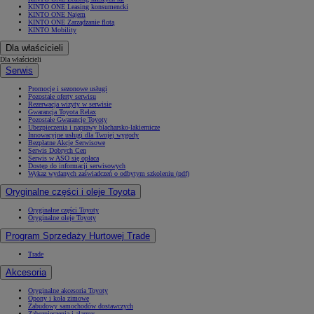
KINTO ONE Leasing konsumencki
KINTO ONE Najem
KINTO ONE Zarządzanie flotą
KINTO Mobility
Dla właścicieli
Dla właścicieli
Serwis
Promocje i sezonowe usługi
Pozostałe oferty serwisu
Rezerwacja wizyty w serwisie
Gwarancja Toyota Relax
Pozostałe Gwarancje Toyoty
Ubezpieczenia i naprawy blacharsko-lakiernicze
Innowacyjne usługi dla Twojej wygody
Bezpłatne Akcje Serwisowe
Serwis Dobrych Cen
Serwis w ASO się opłaca
Dostęp do informacji serwisowych
Wykaz wydanych zaświadczeń o odbytym szkoleniu (pdf)
Oryginalne części i oleje Toyota
Oryginalne części Toyoty
Oryginalne oleje Toyoty
Program Sprzedaży Hurtowej Trade
Trade
Akcesoria
Oryginalne akcesoria Toyoty
Opony i koła zimowe
Zabudowy samochodów dostawczych
Zabezpieczenia i alarmy