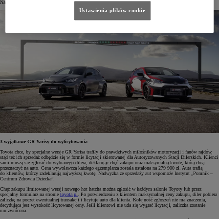
Na rynek europejski przeznaczono 200 aut.
Ustawienia plików cookie
3 wyjątkowe GR Yarisy do wylicytowania
Toyota chce, by specjalne wersje GR Yarisa trafiły do prawdziwych miłośników motoryzacji i fanów rajdów,
stąd też ich sprzedaż odbędzie się w formie licytacji skierowanej dla Autoryzowanych Stacji Dilerskich. Klienci
sami muszą się zgłosić do wybranego dilera, deklarując chęć zakupu oraz maksymalną kwotę, którą chcą
przeznaczyć na auto. Cena wywoławcza każdego egzemplarza została ustalona na 279 900 zł. Auta trafią
do klientów, którzy zadeklarują najwyższą kwotę. Nadwyżka ze sprzedaży aut wspomoże Instytut „Pomnik –
Centrum Zdrowia Dziecka”.
Chęć zakupu limitowanej wersji nowego hot hatcha można zgłosić w każdym salonie Toyoty lub przez
specjalny formularz na stronie
toyota.pl
. Po potwierdzeniu z klientem maksymalnej ceny zakupu, diler pobiera
zaliczkę na poczet ewentualnej transakcji i licytuje auto dla klienta. Kolejność zgłoszeń nie ma znaczenia,
decydująca jest wysokość licytowanej ceny. Jeśli klientowi nie uda się wygrać licytacji, zaliczka zostanie
mu zwrócona.