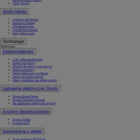
Sklep Toyoty
Strefa klienta
Aplikacja MyToyota
Instrukcje obsługi
Aktualizacja map
System Bluetooth®
Karty Ratownicze
Technologie
Technologie
Elektromobilność
Lider elektromobilności
Napęd hybrydowy
Napęd hybrydowy typu plug-in
Napęd wodorowy
Napęd elektryczny na baterię
Zasięg aut elektrycznych
Zalety posiadania aut elektrycznych
Ładowanie elektrycznej Toyoty
Toyota HomeCharge
Toyota Charging Network
Jak naładować elektryczną Toyotę?
Systemy bezpieczeństwa
Toyota T-Mate
System eCall
Komunikacja z autem
Nowa aplikacja MyToyota