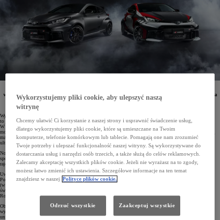
Klienci w Polsce będą mogli wziąć udział w licytacji 3 egzemplarzy nowej Toyoty GR Yaris
w limitowanych wersjach specjalnych Ogier Edition i Rovanperä Edition. Cena wywoławcza zaczyna
Wykorzystujemy pliki cookie, aby ulepszyć naszą
się od 279 900 zł. Nadwyżka z każdego wylicytowanego egzemplarza wesprze Instytut „Pomnik –
Centrum Zdrowia Dziecka”.
witrynę
Wyjątkowy hot hatch Toyoty – GR Yaris – już w momencie debiutu zyskał status kultowego pojazdu. Był
Chcemy ułatwić Ci korzystanie z naszej strony i usprawnić świadczenie usług,
to jeden z ostatnich modeli na rynku o wrażeniach z jazdy tak bliskich wyczynowym autom sportowym.
W 2024 roku zaprezentowano udoskonalonego GR Yarisa z mocniejszym silnikiem (280 KM) o wyższym
dlatego wykorzystujemy pliki cookie, które są umieszczane na Twoim
momencie obrotowym (390 Nm) i poprawionym układem jezdnym. Auto jest dostępne z 6-biegową skrzynią
komputerze, telefonie komórkowym lub tablecie. Pomagają one nam zrozumieć
manualną lub z automatyczną 8-biegową przekładnią GAZOO Racing Direct, która charakteryzuje się
ultraszybkimi zmianami przełożeń. Od 0 do 100 km/h samochód rozpędza się w 5,2 s.
Twoje potrzeby i ulepszać funkcjonalność naszej witryny. Są wykorzystywane do
Nowy GR Yaris ma lekkie, 3-drzwiowe nadwozie oraz dach z włókna węglowego. Wnętrze zachwyca
dostarczania usług i narzędzi osób trzecich, a także służą do celów reklamowych.
sportowymi akcentami, a kokpit został zaprojektowany zgodnie ze wskazówkami najlepszych kierowców
Zalecamy akceptację wszystkich plików cookie. Jeżeli nie wyrażasz na to zgody,
rajdowych i wyścigowych świata.
możesz łatwo zmienić ich ustawienia. Szczegółowe informacje na ten temat
Uwagę zwracają dwie limitowane wersje specjalne nowego GR Yarisa – Ogier Edition i Rovanperä Edition.
znajdziesz w naszej
Polityce plików cookie.
Powstały one z inicjatywy Akio Toyody
(w rajdach i wyścigach startuje on pod pseudonimem Morizo), który chciał w ten sposób uczcić mistrzów
świata w barwach TOYOTA GAZOO Racing World Rally Team (TGR-WRT) – Sébastiena Ogiera i Kalle
Rovanperę.
Odrzuć wszystkie
Zaakceptuj wszystkie
Obie wersje specjalne GR Yarisa zostały wyposażone w manualną skrzynię o 6 przełożeniach, a ich
wyposażenie jest tożsame z wersją Dynamic z Pakietem VIP. Tym, co czyni je autami kolekcjonerskimi, są
unikalne modyfikacje. Auta powstały w ściśle limitowanej liczbie 400 egzemplarzy (po 200 każdej wersji).