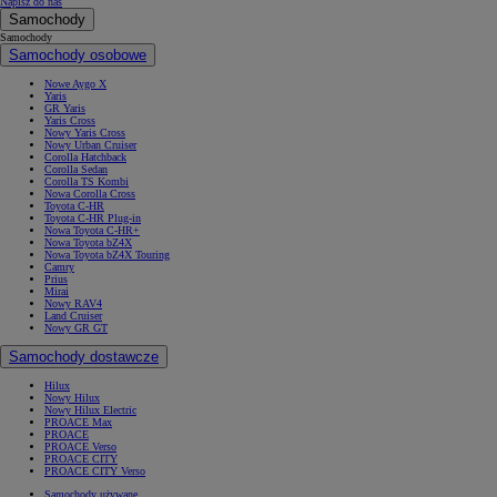
Napisz do nas
Samochody
Samochody
Samochody osobowe
Nowe Aygo X
Yaris
GR Yaris
Yaris Cross
Nowy Yaris Cross
Nowy Urban Cruiser
Corolla Hatchback
Corolla Sedan
Corolla TS Kombi
Nowa Corolla Cross
Toyota C-HR
Toyota C-HR Plug-in
Nowa Toyota C-HR+
Nowa Toyota bZ4X
Nowa Toyota bZ4X Touring
Camry
Prius
Mirai
Nowy RAV4
Land Cruiser
Nowy GR GT
Samochody dostawcze
Hilux
Nowy Hilux
Nowy Hilux Electric
PROACE Max
PROACE
PROACE Verso
PROACE CITY
PROACE CITY Verso
Samochody używane