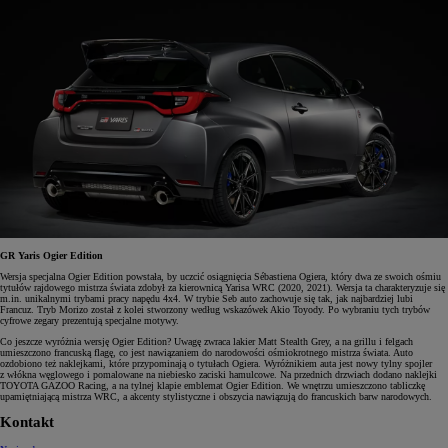
GR Yaris Ogier Edition
Wersja specjalna Ogier Edition powstała, by uczcić osiągnięcia Sébastiena Ogiera, który dwa ze swoich ośmiu
tytułów rajdowego mistrza świata zdobył za kierownicą Yarisa WRC (2020, 2021). Wersja ta charakteryzuje się
m.in. unikalnymi trybami pracy napędu 4x4. W trybie Seb auto zachowuje się tak, jak najbardziej lubi
Francuz. Tryb Morizo został z kolei stworzony według wskazówek Akio Toyody. Po wybraniu tych trybów
cyfrowe zegary prezentują specjalne motywy.
Co jeszcze wyróżnia wersję Ogier Edition? Uwagę zwraca lakier Matt Stealth Grey, a na grillu i felgach
umieszczono francuską flagę, co jest nawiązaniem do narodowości ośmiokrotnego mistrza świata. Auto
ozdobiono też naklejkami, które przypominają o tytułach Ogiera. Wyróżnikiem auta jest nowy tylny spojler
z włókna węglowego i pomalowane na niebiesko zaciski hamulcowe. Na przednich drzwiach dodano naklejki
TOYOTA GAZOO Racing, a na tylnej klapie emblemat Ogier Edition. We wnętrzu umieszczono tabliczkę
upamiętniającą mistrza WRC, a akcenty stylistyczne i obszycia nawiązują do francuskich barw narodowych.
Kontakt