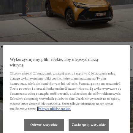
W Europie dostępne są obecnie 3 modele z napędem hybrydowym typu plug-in Toyoty – nowa Toyota
C-HR Plug-in Hybrid, Prius 5. generacji oraz RAV4 Plug-in Hybrid. Ich atutem jest połączenie
unikalnego napędu hybrydowego Toyoty z zaletami auta elektrycznego.
Wykorzystujemy pliki cookie, aby ulepszyć naszą
witrynę
Toyota od ponad 25-letnie rozwija technologię hybrydową. Doświadczenie w produkcji hybryd wykorzystuje
również do opracowywania i produkcji samochodów z wyjątkowo wydajnym i nowoczesnym napędem plug-in
hybrid.
Chcemy ułatwić Ci korzystanie z naszej strony i usprawnić świadczenie usług,
dlatego wykorzystujemy pliki cookie, które są umieszczane na Twoim
komputerze, telefonie komórkowym lub tablecie. Pomagają one nam zrozumieć
Twoje potrzeby i ulepszać funkcjonalność naszej witryny. Są wykorzystywane do
dostarczania usług i narzędzi osób trzecich, a także służą do celów reklamowych.
Zalecamy akceptację wszystkich plików cookie. Jeżeli nie wyrażasz na to zgody,
możesz łatwo zmienić ich ustawienia. Szczegółowe informacje na ten temat
znajdziesz w naszej
Polityce plików cookie.
Odrzuć wszystkie
Zaakceptuj wszystkie