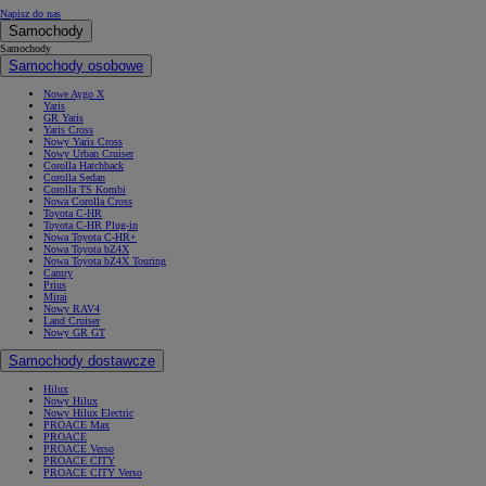
Napisz do nas
Samochody
Samochody
Samochody osobowe
Nowe Aygo X
Yaris
GR Yaris
Yaris Cross
Nowy Yaris Cross
Nowy Urban Cruiser
Corolla Hatchback
Corolla Sedan
Corolla TS Kombi
Nowa Corolla Cross
Toyota C-HR
Toyota C-HR Plug-in
Nowa Toyota C-HR+
Nowa Toyota bZ4X
Nowa Toyota bZ4X Touring
Camry
Prius
Mirai
Nowy RAV4
Land Cruiser
Nowy GR GT
Samochody dostawcze
Hilux
Nowy Hilux
Nowy Hilux Electric
PROACE Max
PROACE
PROACE Verso
PROACE CITY
PROACE CITY Verso