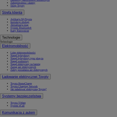
Zabezpieczenia i alarmy
Sklep Toyoty
Strefa klienta
Aplikacja MyToyota
Instrukcje obsługi
Aktualizacja map
System Bluetooth®
Karty Ratownicze
Technologie
Technologie
Elektromobilność
Lider elektromobilności
Napęd hybrydowy
Napęd hybrydowy typu plug-in
Napęd wodorowy
Napęd elektryczny na baterię
Zasięg aut elektrycznych
Zalety posiadania aut elektrycznych
Ładowanie elektrycznej Toyoty
Toyota HomeCharge
Toyota Charging Network
Jak naładować elektryczną Toyotę?
Systemy bezpieczeństwa
Toyota T-Mate
System eCall
Komunikacja z autem