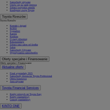
Samochody używane
Umów się na jazdę testową
Zobacz wszystkie cenniki
Konfiguruj swoją Toyotę
Toyota Rzeszów
Toyota Rzeszów
Kontakt i dojazd
RODO
Sygnaliści
Kariera
Konkurs
O stacji dilerskiej
Rekomendacje
Zobacz nasz salon od środka
Salon
Samochody Używane
Wypożyczalnia samochodów
Oferty specjalne i Finansowanie
Oferty specjalne i Finansowanie
Aktualne oferty
Finał wyprzedaży 2025
Samochody dostawcze Toyota Professional
Oferta biznesowa
Auta używane
Toyota Financial Services
Kredyt niższych rat Toyota Easy
Kredyt standardowy
Leasing standardowy
KINTO ONE