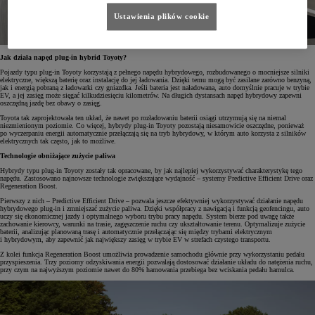
Ustawienia plików cookie
Jak działa napęd plug-in hybrid Toyoty?
Pojazdy typu plug-in Toyoty korzystają z pełnego napędu hybrydowego, rozbudowanego o mocniejsze silniki
elektryczne, większą baterię oraz instalację do jej ładowania. Dzięki temu mogą być zasilane zarówno benzyną,
jak i energią pobraną z ładowarki czy gniazdka. Jeśli bateria jest naładowana, auto domyślnie pracuje w trybie
EV, a jej zasięg może sięgać kilkudziesięciu kilometrów. Na długich dystansach napęd hybrydowy zapewni
oszczędną jazdę bez obawy o zasięg.
Toyota tak zaprojektowała ten układ, że nawet po rozładowaniu baterii osiągi utrzymują się na niemal
niezmienionym poziomie. Co więcej, hybrydy plug-in Toyoty pozostają niesamowicie oszczędne, ponieważ
po wyczerpaniu energii automatycznie przełączają się na tryb hybrydowy, w którym auto korzysta z silników
elektrycznych tak często, jak to możliwe.
Technologie obniżające zużycie paliwa
Hybrydy typu plug-in Toyoty zostały tak opracowane, by jak najlepiej wykorzystywać charakterystykę tego
napędu. Zastosowano najnowsze technologie zwiększające wydajność – systemy Predictive Efficient Drive oraz
Regeneration Boost.
Pierwszy z nich – Predictive Efficient Drive – pozwala jeszcze efektywniej wykorzystywać działanie napędu
hybrydowego plug-in i zmniejszać zużycie paliwa. Dzięki współpracy z nawigacją i funkcją geofencingu, auto
uczy się ekonomicznej jazdy i optymalnego wyboru trybu pracy napędu. System bierze pod uwagę także
zachowanie kierowcy, warunki na trasie, zagęszczenie ruchu czy ukształtowanie terenu. Optymalizuje zużycie
baterii, analizując planowaną trasę i automatycznie przełączając się między trybami elektrycznym
i hybrydowym, aby zapewnić jak największy zasięg w trybie EV w strefach czystego transportu.
Z kolei funkcja Regeneration Boost umożliwia prowadzenie samochodu głównie przy wykorzystaniu pedału
przyspieszenia. Trzy poziomy odzyskiwania energii pozwalają dostosować działanie układu do natężenia ruchu,
przy czym na najwyższym poziomie nawet do 80% hamowania przebiega bez wciskania pedału hamulca.