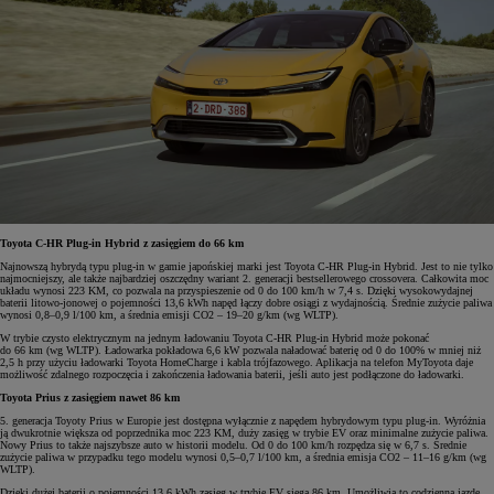
Toyota C-HR Plug-in Hybrid z zasięgiem do 66 km
Najnowszą hybrydą typu plug-in w gamie japońskiej marki jest Toyota C-HR Plug-in Hybrid. Jest to nie tylko
najmocniejszy, ale także najbardziej oszczędny wariant 2. generacji bestsellerowego crossovera. Całkowita moc
układu wynosi 223 KM, co pozwala na przyspieszenie od 0 do 100 km/h w 7,4 s. Dzięki wysokowydajnej
baterii litowo-jonowej o pojemności 13,6 kWh napęd łączy dobre osiągi z wydajnością. Średnie zużycie paliwa
wynosi 0,8–0,9 l/100 km, a średnia emisji CO2 – 19–20 g/km (wg WLTP).
W trybie czysto elektrycznym na jednym ładowaniu Toyota C-HR Plug-in Hybrid może pokonać
do 66 km (wg WLTP). Ładowarka pokładowa 6,6 kW pozwala naładować baterię od 0 do 100% w mniej niż
2,5 h przy użyciu ładowarki Toyota HomeCharge i kabla trójfazowego. Aplikacja na telefon MyToyota daje
możliwość zdalnego rozpoczęcia i zakończenia ładowania baterii, jeśli auto jest podłączone do ładowarki.
Toyota Prius z zasięgiem nawet 86 km
5. generacja Toyoty Prius w Europie jest dostępna wyłącznie z napędem hybrydowym typu plug-in. Wyróżnia
ją dwukrotnie większa od poprzednika moc 223 KM, duży zasięg w trybie EV oraz minimalne zużycie paliwa.
Nowy Prius to także najszybsze auto w historii modelu. Od 0 do 100 km/h rozpędza się w 6,7 s. Średnie
zużycie paliwa w przypadku tego modelu wynosi 0,5–0,7 l/100 km, a średnia emisja CO2 – 11–16 g/km (wg
WLTP).
Dzięki dużej baterii o pojemności 13,6 kWh zasięg w trybie EV sięga 86 km. Umożliwia to codzienną jazdę