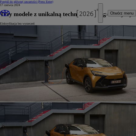
Przejdź do głównej zawartości
(Press Enter)
17 czerwca 2024
Trzy modele z unikalną technologią plug-in Toyoty
Otwórz menu
Elektryfikacja bez wyrzeczeń