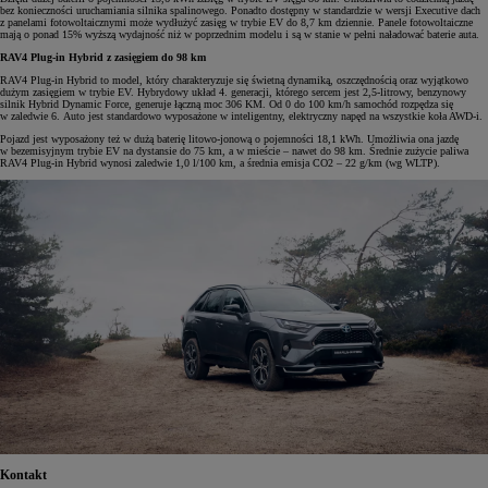
bez konieczności uruchamiania silnika spalinowego. Ponadto dostępny w standardzie w wersji Executive dach
z panelami fotowoltaicznymi może wydłużyć zasięg w trybie EV do 8,7 km dziennie. Panele fotowoltaiczne
mają o ponad 15% wyższą wydajność niż w poprzednim modelu i są w stanie w pełni naładować baterie auta.
RAV4 Plug-in Hybrid z zasięgiem do 98 km
RAV4 Plug-in Hybrid to model, który charakteryzuje się świetną dynamiką, oszczędnością oraz wyjątkowo
dużym zasięgiem w trybie EV. Hybrydowy układ 4. generacji, którego sercem jest 2,5-litrowy, benzynowy
silnik Hybrid Dynamic Force, generuje łączną moc 306 KM. Od 0 do 100 km/h samochód rozpędza się
w zaledwie 6. Auto jest standardowo wyposażone w inteligentny, elektryczny napęd na wszystkie koła AWD-i.
Pojazd jest wyposażony też w dużą baterię litowo-jonową o pojemności 18,1 kWh. Umożliwia ona jazdę
w bezemisyjnym trybie EV na dystansie do 75 km, a w mieście – nawet do 98 km. Średnie zużycie paliwa
RAV4 Plug-in Hybrid wynosi zaledwie 1,0 l/100 km, a średnia emisja CO2 – 22 g/km (wg WLTP).
Kontakt