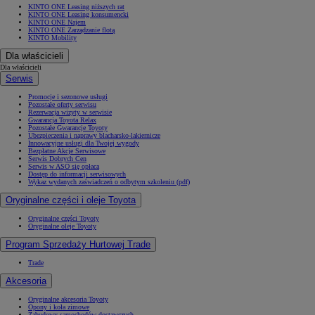
KINTO ONE Leasing niższych rat
KINTO ONE Leasing konsumencki
KINTO ONE Najem
KINTO ONE Zarządzanie flotą
KINTO Mobility
Dla właścicieli
Dla właścicieli
Serwis
Promocje i sezonowe usługi
Pozostałe oferty serwisu
Rezerwacja wizyty w serwisie
Gwarancja Toyota Relax
Pozostałe Gwarancje Toyoty
Ubezpieczenia i naprawy blacharsko-lakiernicze
Innowacyjne usługi dla Twojej wygody
Bezpłatne Akcje Serwisowe
Serwis Dobrych Cen
Serwis w ASO się opłaca
Dostęp do informacji serwisowych
Wykaz wydanych zaświadczeń o odbytym szkoleniu (pdf)
Oryginalne części i oleje Toyota
Oryginalne części Toyoty
Oryginalne oleje Toyoty
Program Sprzedaży Hurtowej Trade
Trade
Akcesoria
Oryginalne akcesoria Toyoty
Opony i koła zimowe
Zabudowy samochodów dostawczych